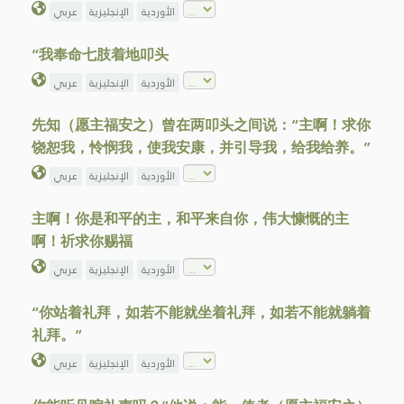
الأوردية
الإنجليزية
عربي
“我奉命七肢着地叩头
الأوردية
الإنجليزية
عربي
先知（愿主福安之）曾在两叩头之间说：“主啊！求你
饶恕我，怜悯我，使我安康，并引导我，给我给养。”
الأوردية
الإنجليزية
عربي
主啊！你是和平的主，和平来自你，伟大慷慨的主
啊！祈求你赐福
الأوردية
الإنجليزية
عربي
“你站着礼拜，如若不能就坐着礼拜，如若不能就躺着
礼拜。”
الأوردية
الإنجليزية
عربي