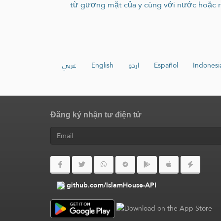
từ gương mặt của y cùng với nước hoặc rơ
عربي
English
اردو
Español
Indonesi
Đăng ký nhận tư điện tử
github.com/IslamHouse-API