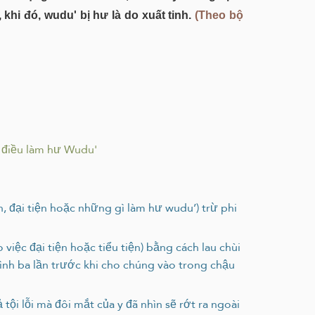
hi đó, wudu' bị hư là do xuất tinh.
(Theo bộ
điều làm hư Wudu'
n, đại tiện hoặc những gì làm hư wudu’) trừ phi
 việc đại tiện hoặc tiểu tiện) bằng cách lau chùi
ủa mình ba lần trước khi cho chúng vào trong chậu
tội lỗi mà đôi mắt của y đã nhìn sẽ rớt ra ngoài