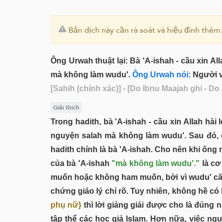
Bản dịch này cần rà soát và hiệu đính thêm
Ông Urwah thuật lại: Bà 'A-ishah - cầu xin Al
mà không làm wudu'.
Ông Urwah nói:
Người vợ
[Sahih (chính xác)]
- [Do Ibnu Maajah ghi - Do
Giải thích
Trong hadith, bà 'A-ishah - cầu xin Allah hài
nguyện salah mà không làm wudu'. Sau đó, ô
hadith chính là bà 'A-ishah. Cho nên khi ông
của bà 'A-ishah
"mà không làm wudu'."
là cơ
muốn hoặc không ham muốn, bởi vì wudu' căn 
chứng giáo lý chỉ rõ. Tuy nhiên, không hề có
phụ nữ}
thì lời giảng giải được cho là đúng 
tập thể các học giả Islam. Hơn nữa, việc n