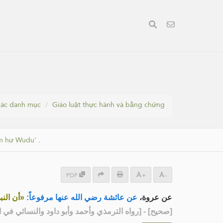
ác danh mục
Giáo luật thực hành và bằng chứng
m hư Wudu'
.
PDF
+
-
عن عروة،
عن عائشة رضي الله عنها مرفوعاً:
أن النب»
رواه الترمذي وأحمد وأبو داود والنسائي في الكب]
صحيح
[