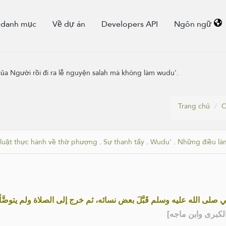
 danh mục
Về dự án
Developers API
Ngôn ngữ
ủa Người rồi đi ra lễ nguyện salah mà không làm wudu'.
Trang chủ
C
 luật thực hành về thờ phượng
.
Sự thanh tẩy
.
Wudu'
.
Những điều là
ي صلى الله عليه وسلم قَبَّلَ بعض نسائه، ثم خرج إلى الصلاة ولم يتوضَّأ
] - [رى وابن ماجه