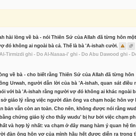
.
lah hài lòng về bà - nói Thiên Sứ của Allah đã từng hôn mộ
 đó không ai ngoài bà cả. Thế là bà 'A-ishah cười.
 Al-Tirmizdi ghi - Do Al-Nasaa-i' ghi - Do Abu Dawood ghi - 
 lòng về bà - cho biết rằng Thiên Sứ của Allah đã từng hôn
ng Urwah, người dẫn lời của bà 'A-ishah, quan sát điều 
 nói với bà 'A-ishah rằng người vợ đó không ai khác ngoài b
 sở giáo lý rằng việc người đàn ông va chạm hoặc hôn v
bản vẫn còn an toàn. Cho nên, không được nói rằng wudu'
 bằng chứng giáo lý cho thấy wudu' bị hư bởi việc chạm ph
nhất và hợp lý nhất: va chạm ở đây mang hàm ý quan hệ tình
gười đàn ông hôn vợ của mình hầu hết được diễn ra trong 