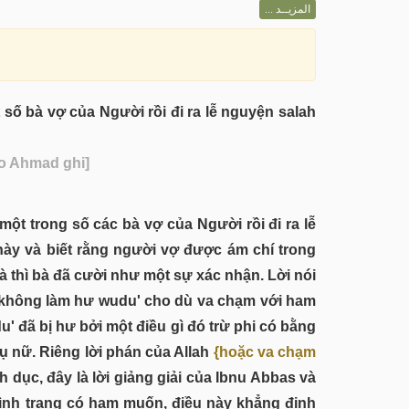
المزيــد ...
t số bà vợ của Người rồi đi ra lễ nguyện salah
Do Ahmad ghi]
 một trong số các bà vợ của Người rồi đi ra lễ
này và biết rằng người vợ được ám chí trong
à thì bà đã cười như một sự xác nhận. Lời nói
ợ không làm hư wudu' cho dù va chạm với ham
 đã bị hư bởi một điều gì đó trừ phi có bằng
ụ nữ. Riêng lời phán của Allah
{hoặc va chạm
 dục, đây là lời giảng giải của Ibnu Abbas và
tình trạng có ham muốn, điều này khẳng định