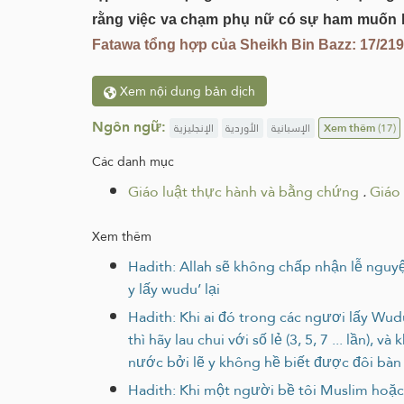
rằng việc va chạm phụ nữ có sự ham muốn khô
Fatawa tổng hợp của Sheikh Bin Bazz: 17/219; 
Xem nội dung bản dịch
Ngôn ngữ:
الإنجليزية
الأوردية
الإسبانية
Xem thêm
(17)
Các danh mục
Giáo luật thực hành và bằng chứng
.
Giáo
Xem thêm
Hadith: Allah sẽ không chấp nhận lễ nguyện
y lấy wudu’ lại
Hadith: Khi ai đó trong các ngươi lấy Wudu'
thì hãy lau chui với số lẻ (3, 5, 7 ... lần)
nước bởi lẽ y không hề biết được đôi bàn
Hadith: Khi một người bề tôi Muslim hoặc n