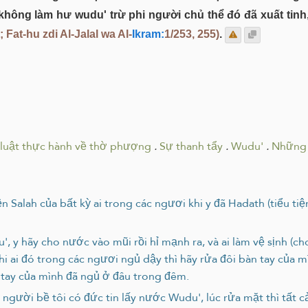
ng làm hư wudu' trừ phi người chủ thể đó đã xuất tinh, k
Fat-hu zdi Al-Jalal wa Al-
Ikram:
1/253, 255)
.
 luật thực hành về thờ phượng
.
Sự thanh tẩy
.
Wudu'
.
Những 
 Salah của bất kỳ ai trong các ngươi khi y đã Hadath (tiểu tiệ
, y hãy cho nước vào mũi rồi hỉ mạnh ra, và ai làm vệ sịnh (cho
, và khi ai đó trong các ngươi ngủ dậy thì hãy rửa đôi bàn tay c
 tay của mình đã ngủ ở đâu trong đêm.
gười bề tôi có đức tin lấy nước Wudu', lúc rửa mặt thì tất cả 