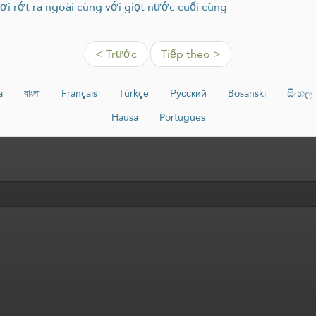
i rớt ra ngoài cùng với giọt nước cuối cùng
< Trước
Tiếp theo >
a
বাংলা
Français
Türkçe
Русский
Bosanski
සිංහල
Hausa
Português