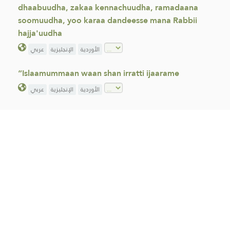
dhaabuudha, zakaa kennachuudha, ramadaana
soomuudha, yoo karaa dandeesse mana Rabbii
hajja'uudha
الأوردية
الإنجليزية
عربي
“Islaamummaan waan shan irratti ijaarame
الأوردية
الإنجليزية
عربي
Haqni Rabbii kan gabroota Isaa irra jiru Isa
gabbaruu fi homaa Isatti qindeessuu dhabuudha,
haqni gabroonni Rabbirraa qaban immoo nama
Isatti homaa hin qindeessine azzabuu dhabuudha
الأوردية
الإنجليزية
عربي
Eenyunuu qalbii isaa irraa dhugoomsee haqaan
gabbaramaan Rabbiin malee akka hin jirre
Muhammad immoo ergamaa Rabbii akka ta'e