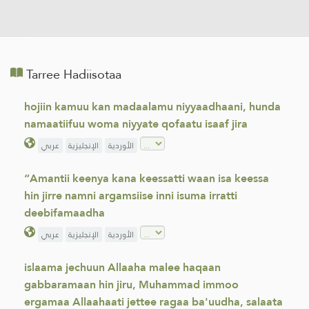
Tarree Hadiisotaa
hojiin kamuu kan madaalamu niyyaadhaani, hunda
namaatiifuu woma niyyate qofaatu isaaf jira
الأوردية
الإنجليزية
عربي
“Amantii keenya kana keessatti waan isa keessa
hin jirre namni argamsiise inni isuma irratti
deebifamaadha
الأوردية
الإنجليزية
عربي
islaama jechuun Allaaha malee haqaan
gabbaramaan hin jiru, Muhammad immoo
ergamaa Allaahaati jettee ragaa ba'uudha, salaata