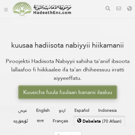
kuusaa hadiisota nabiyyii hiikamanii
Piroojektii Hadiisota Nabiyyii sahiiha ta'aniif ibsoota
lallaafoo fi hiikkaalee ifa ta'an dhiheessuu irratti
xiyyeeffatu.
Kuusicha fuula fuulaan bananii ilaaluu
عربي
English
اردو
Español
Indonesia
ئۇيغۇرچە
বাংলা
Français
Dabalata
(70 Afaan)