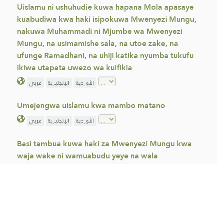
Uislamu ni ushuhudie kuwa hapana Mola apasaye
kuabudiwa kwa haki isipokuwa Mwenyezi Mungu,
nakuwa Muhammadi ni Mjumbe wa Mwenyezi
Mungu, na usimamishe sala, na utoe zake, na
ufunge Ramadhani, na uhiji katika nyumba tukufu
ikiwa utapata uwezo wa kuifikia
الأوردية
الإنجليزية
عربي
Umejengwa uislamu kwa mambo matano
الأوردية
الإنجليزية
عربي
Basi tambua kuwa haki za Mwenyezi Mungu kwa
waja wake ni wamuabudu yeye na wala
wasimshirikishe na kitu chochote, na haki za waja
kwa Mwenyezi Mungu asimwaadhibu yeyote
ambaye hajamshirikisha yeye na chochote
الأوردية
الإنجليزية
عربي