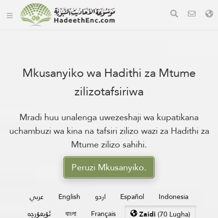
Mkusanyiko wa Hadithi za Mtume
zilizotafsiriwa
Mradi huu unalenga uwezeshaji wa kupatikana
uchambuzi wa kina na tafsiri zilizo wazi za Hadithi za
Mtume zilizo sahihi.
Peruzi Mkusanyiko.
عربي
English
اردو
Español
Indonesia
ئۇيغۇرچە
বাংলা
Français
Zaidi
(70 Lugha)