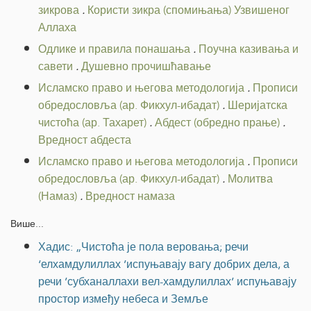
зикрова
.
Користи зикра (спомињања) Узвишеног
Аллаха
Одлике и правила понашања
.
Поучна казивања и
савети
.
Душевно прочишћавање
Исламско право и његова методологија
.
Прописи
обредословља (ар. Фикхул-ибадат)
.
Шеријатска
чистоћа (ар. Тахарет)
.
Абдест (обредно прање)
.
Вредност абдеста
Исламско право и његова методологија
.
Прописи
обредословља (ар. Фикхул-ибадат)
.
Молитва
(Намаз)
.
Вредност намаза
Више...
Хадис: „Чистоћа је пола веровања; речи
‘елхамдулиллах ’испуњавају вагу добрих дела, а
речи ’субханаллахи вел-хамдулиллах’ испуњавају
простор између небеса и Земље