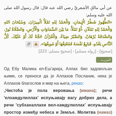
عن أبي مالكٍ الأشعريِّ رضي الله عنه قال: قال رسول الله صلى
الله عليه وسلم:
«الطُّهُورُ شَطْرُ الْإِيمَانِ، وَالْحَمْدُ لِلهِ تَمْلَأُ الْمِيزَانَ، وَسُبْحَانَ اللهِ
وَالْحَمْدُ لِلهِ تَمْلَآنِ -أَوْ تَمْلَأُ- مَا بَيْنَ السَّمَاوَاتِ وَالْأَرْضِ، وَالصَّلَاةُ نُورٌ،
وَالصَّدَقَةُ بُرْهَانٌ، وَالصَّبْرُ ضِيَاءٌ، وَالْقُرْآنُ حُجَّةٌ لَكَ أَوْ عَلَيْكَ، كُلُّ
.
النَّاسِ يَغْدُو، فَبَايِعٌ نَفْسَهُ فَمُعْتِقُهَا أَوْ مُوبِقُهَا»
] - [رواه مسلم] - [صحيح مسلم: 223]
صحيح
[
المزيــد ...
Од Ебу Малика ел-Еш'арија, Аллах био задовољан
њиме, се преноси да је Аллахов Посланик, нека је
Аллахов благослов и мир на њега,
рекао:
„Чистоћа је пола веровања
(имана)
; речи
'елхамдулиллах' испуњавају вагу добрих дела, а
речи 'субханаллахи вел-хамдулиллах' испуњавају
простор између небеса и Земље. Молитва
(намаз)