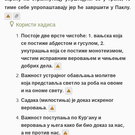
тиме себе упропаштавају јер ће завршити у Паклу.
Користи хадиса
Постоје две врсте чистоће: 1. вањска која
се постиже абдестом и гусулом, 2.
унутрашња која се постиже монотеизмом,
чистим исправним веровањем и чињењем
добрих дела.
Важност устрајног обављања молитве
која представља светло за роба на овоме
и на ономе свету.
Садака (милостиња) је доказ искреног
веровања.
Важност поступања по Кур'ану и
веровања у њега како би био доказ за нас,
а не против нас.