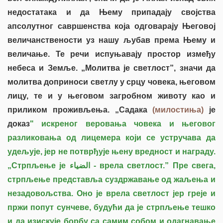
недостатака и да Њему припадају својства
апсолутног савршенства која одговарају Његовој
величанствености уз нашу љубав према Њему и
величање. Те речи испуњавају простор између
небеса и Земље. „Молитва је светлост”, значи да
молитва доприноси светлу у срцу човека, његовом
лицу, те и у његовом загробном животу као и
приликом проживљења. „Садака
(милостиња)
је
доказ
" искреног веровања човека и његовог
разликовања од лицемера који се устручава да
удељује, јер не потврђује њену вредност и награду.
„Стрпљење је الضياء - врела светлост.” Пре свега,
стрпљење представља суздржавање од жаљења и
незадовољства. Оно је врела светлост јер греје и
пржи попут сунчеве, будући да је стрпљење тешко
и да изискује борбу са самим собом и одагнавање