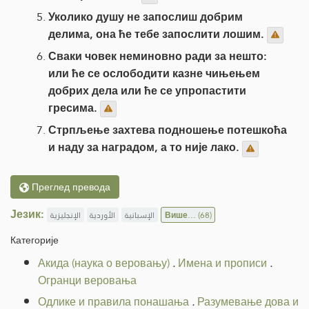
Уколико душу не запослиш добрим
делима, она ће тебе запослити лошим.
Сваки човек неминовно ради за нешто:
или ће се ослободити казне чињењем
добрих дела или ће се упропастити
гресима.
Стрпљење захтева подношење потешкоћа
и наду за наградом, а то није лако.
Преглед превода
Језик:
الإنجليزية
الأوردية
الإسبانية
Више...
(68)
Категорије
Акида (наука о веровању)
.
Имена и прописи
.
Огранци веровања
Одлике и правила понашања
.
Разумевање дова и