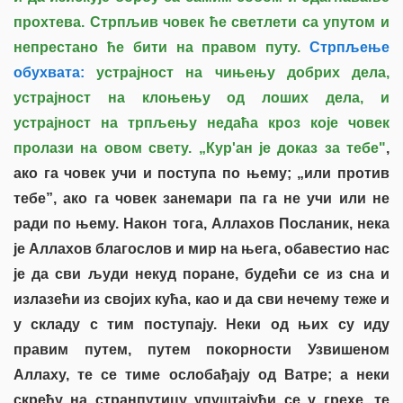
прохтева. Стрпљив човек ће светлети са упутом и
непрестано ће бити на правом путу.
Стрпљење
обухвата:
устрајност на чињењу добрих дела,
устрајност на клоњењу од лоших дела, и
устрајност на трпљењу недаћа кроз које човек
пролази на овом свету. „Кур'ан је доказ за тебе"
,
ако га човек учи и поступа по њему; „или против
тебе”, ако га човек занемари па га не учи или не
ради по њему. Након тога, Аллахов Посланик, нека
је Аллахов благослов и мир на њега, обавестио нас
је да сви људи некуд поране, будећи се из сна и
излазећи из својих кућа, као и да сви нечему теже и
у складу с тим поступају. Неки од њих су иду
правим путем, путем покорности Узвишеном
Аллаху, те се тиме ослобађају од Ватре; а неки
скрећу на странпутицу упуштајући се у грехе, те