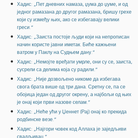
Хадис: „Пет дневних намаза, џума до џуме, и од
једног рамазана до другог рамазана, бришу грехе
који су између њих, ако се избегавају велики
греси.“
Хадис: „Заиста постоје људи који на непрописан
начин користе јавни иметак. Биће кажњени
ватром у Паклу на Судњем дану.”
Хадис: „Немојте вређати умрле, они су се, заиста,
сусрели са делима која су радили.”
Хадис: „Није дозвољено никоме да избегава
свога брата више од три дана. Сретну се, па се
обојица један од другог окрену, а најбољи од њих
је онај који први назове селам.”
Хадис: „Неће ући у Џеннет (Рај) онај ко прекида
родбинске везе.”
Хадис: „Најгори човек код Аллаха је заједљиви
свадљивац.”