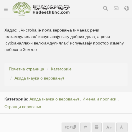
Хадис:
„Чистоћа је пола веровања (имана); речи
'елхамдулиллах' испуњавају вагу добрих дела, а речи
'субханаллахи вел-хамдулиллах' испуњавају простор између
небеса и Земље
Почетна страница
Категорије
Акида (наука о веровању)
Категорије:
Акида (наука о веровању)
.
Имена и прописи
.
Огранци веровања
.
PDF
+
-