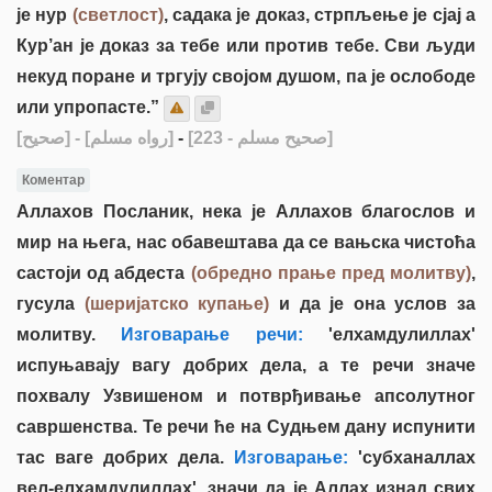
је нур
(светлост)
, садака је доказ, стрпљење је сјај а
Кур’ан је доказ за тебе или против тебе. Сви људи
некуд поране и тргују својом душом, па је ослободе
или упропасте.”
[صحيح]
- [رواه مسلم]
-
[صحيح مسلم - 223]
Коментар
Аллахов Посланик, нека је Аллахов благослов и
мир на њега, нас обавештава да се вањска чистоћа
састоји од абдеста
(обредно прање пред молитву)
,
гусула
(шеријатско купање)
и да је она услов за
молитву.
Изговарање речи:
'елхамдулиллах'
испуњавају вагу добрих дела, а те речи значе
похвалу Узвишеном и потврђивање апсолутног
савршенства. Те речи ће на Судњем дану испунити
тас ваге добрих дела.
Изговарање:
'субханаллах
вел-елхамдулиллах', значи да је Аллах изнад свих