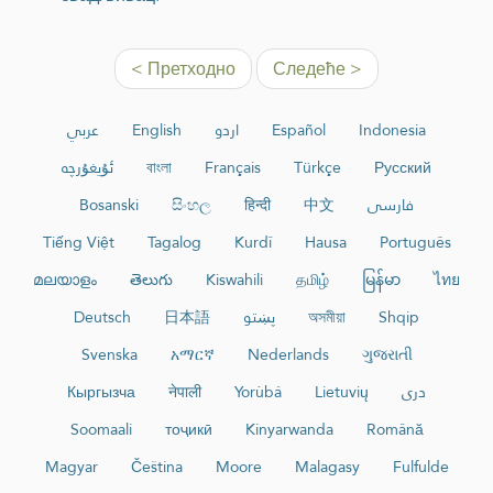
< Претходно
Следеће >
عربي
English
اردو
Español
Indonesia
ئۇيغۇرچە
বাংলা
Français
Türkçe
Русский
Bosanski
සිංහල
हिन्दी
中文
فارسی
Tiếng Việt
Tagalog
Kurdî
Hausa
Português
മലയാളം
తెలుగు
Kiswahili
தமிழ்
မြန်မာ
ไทย
Deutsch
日本語
پښتو
অসমীয়া
Shqip
Svenska
አማርኛ
Nederlands
ગુજરાતી
Кыргызча
नेपाली
Yorùbá
Lietuvių
دری
Soomaali
тоҷикӣ
Kinyarwanda
Română
Magyar
Čeština
Moore
Malagasy
Fulfulde