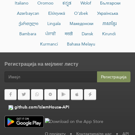
Italiano
Oromoo
ಕನ್ನಡ
Wolof
Български
Azərbaycan
Ελληνικά
O‘zbek
Українська
ქართული
Lingala
Македонски
ភាសាខ្មែរ
Bambara
ਪੰਜਾਬੀ
मराठी
Dansk
Kirundi
Kurmancî
Bahasa Melayu
Регистрација на мејлинг листу
Регистрација
github.com/IslamHouse-API
О пројекту
•
Контактирајте нас
•
API