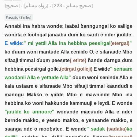
[صحيح]
- [رواه مسلم]
-
[صحيح مسلم - 223]
Faccito (Sarhu)
Annabi ina habra wonde: laaɓal ɓanngungal ko sallige
wonirta e lootngal janaaba ɗum ko sarɗi e nder juulde.
E wiide:
" mi yettii Alla ina hebbina peesirgal
(etergal)
"
ko ɗuum woni mantude Alla ceniiɗo O, e sifaraade Mbo
sifaaji timmal ɗuum peesete
( etirte)
ñande darnga ɗum
hebbina peesirgal golle.
(etirgal golleji)
E wiide
" senaare
woodanii Alla e yettude Alla"
ɗuum woni seninde Alla e
kala ustaare e sifaraade Mbo sifaaji timmal kaanduɗi e
manngu Makko e yiɗde Mbo e mawninde Mbo ina
hebbina ko woni hakkunde kammuuji e leydi. E wonde
"juulde ko annoore"
wonande macuuɗo Alla e nder
ɓernde makko, e yeeso makko, e yenaande makko, e
saanga nde o mooɓatee. E wonde
" sadak
(sadaka)
ko