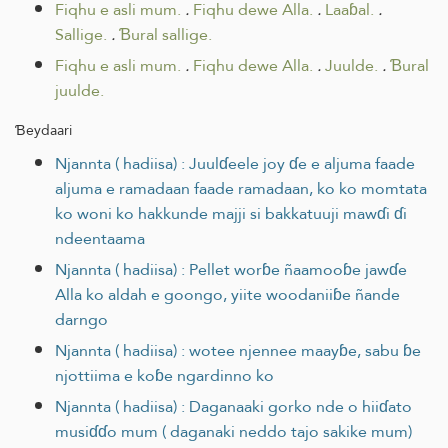
Fiqhu e asli mum.
.
Fiqhu dewe Alla.
.
Laaɓal.
.
Sallige.
.
Ɓural sallige.
Fiqhu e asli mum.
.
Fiqhu dewe Alla.
.
Juulde.
.
Ɓural
juulde.
Ɓeydaari
Njannta ( hadiisa) : Juulɗeele joy ɗe e aljuma faade
aljuma e ramadaan faade ramadaan, ko ko momtata
ko woni ko hakkunde majji si bakkatuuji mawɗi ɗi
ndeentaama
Njannta ( hadiisa) : Pellet worɓe ñaamooɓe jawɗe
Alla ko aldah e goongo, yiite woodaniiɓe ñande
darngo
Njannta ( hadiisa) : wotee njennee maayɓe, sabu ɓe
njottiima e koɓe ngardinno ko
Njannta ( hadiisa) : Daganaaki gorko nde o hiiɗato
musiɗɗo mum ( daganaki neddo tajo sakike mum)