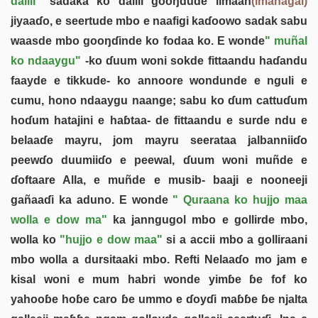
daliil"
sadaka ko daliil gooŋɗude iimaan
(imanagal)
jiyaaɗo, e seertude mbo e naafigi kaɗoowo sadak sabu
waasde mbo gooŋɗinde ko fodaa ko. E wonde
" muñal
ko ndaaygu"
-ko ɗuum woni sokde fittaandu haɗandu
faayde e tikkude- ko annoore wondunde e nguli e
cumu, hono ndaaygu naange; sabu ko ɗum cattuɗum
hoɗum hatajini e haɓtaa- de fittaandu e surde ndu e
belaaɗe mayru, jom mayru seerataa jalbanniiɗo
peewɗo duumiiɗo e peewal, ɗuum woni muñde e
ɗoftaare Alla, e muñde e musib- baaji e nooneeji
gañaaɗi ka aduno. E wonde
" Quraana ko hujjo maa
wolla e dow ma"
ka janngugol mbo e gollirde mbo,
wolla ko
"hujjo e dow maa"
si a accii mbo a golliraani
mbo wolla a dursitaaki mbo. Refti Nelaaɗo mo jam e
kisal woni e mum habri wonde yimɓe ɓe fof ko
yahooɓe hoɓe caro ɓe ummo e ɗoyɗi maɓɓe ɓe njalta