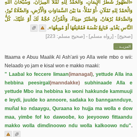
«الطُّهُورُ شَطْرُ الْإِيمَانِ، وَالْحَمْدُ لِلهِ تَمْلَأُ الْمِيزَانَ، وَسُبْحَانَ اللهِ
وَالْحَمْدُ لِلهِ تَمْلَآنِ -أَوْ تَمْلَأُ- مَا بَيْنَ السَّمَاوَاتِ وَالْأَرْضِ، وَالصَّلَاةُ نُورٌ،
وَالصَّدَقَةُ بُرْهَانٌ، وَالصَّبْرُ ضِيَاءٌ، وَالْقُرْآنُ حُجَّةٌ لَكَ أَوْ عَلَيْكَ، كُلُّ
.
النَّاسِ يَغْدُو، فَبَايِعٌ نَفْسَهُ فَمُعْتِقُهَا أَوْ مُوبِقُهَا»
] - [رواه مسلم] - [صحيح مسلم: 223]
صحيح
[
المزيــد ...
Ittaama e Abuu Maalik Al Ash'arii yo Alla wele mbo o wii:
Nelaaɗo yo jam e kisal won e makko maaki:
" Laaɓal ko feccere Iimaan
(imanagal)
, yettude Alla ina
hebbina peesirgal
(manndakke)
subhinaade Alla e
yettude Mbo ina hebbina ko woni hakkunde kammuuji
e leydi, juulde ko annoore, sadaka ko ɓanngannduye,
muñal ko ndaaygu, Quraana ko hujja ma wolla e dow
maa, yimɓe fof ko dawooɓe, ko jeeyoowo fittaandu
makko wolla dimɗinoowo ndu wolla kalkoowo ndu"
.