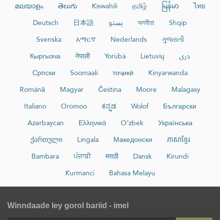
മലയാളം
తెలుగు
Kiswahili
தமிழ்
မြန်မာ
ไทย
Deutsch
日本語
پښتو
অসমীয়া
Shqip
Svenska
አማርኛ
Nederlands
ગુજરાતી
Кыргызча
नेपाली
Yorùbá
Lietuvių
دری
Српски
Soomaali
тоҷикӣ
Kinyarwanda
Română
Magyar
Čeština
Moore
Malagasy
Italiano
Oromoo
ಕನ್ನಡ
Wolof
Български
Azərbaycan
Ελληνικά
O‘zbek
Українська
ქართული
Lingala
Македонски
ភាសាខ្មែរ
Bambara
ਪੰਜਾਬੀ
मराठी
Dansk
Kirundi
Kurmancî
Bahasa Melayu
Winndaade ley gorol bariid - imel