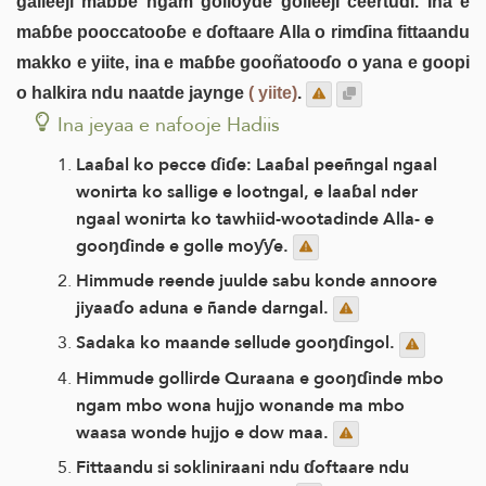
galleeji maɓɓe ngam golloyde golleeji ceertuɗi. Ina e
maɓɓe pooccatooɓe e ɗoftaare Alla o rimɗina fittaandu
makko e yiite, ina e maɓɓe gooñatooɗo o yana e goopi
o halkira ndu naatde jaynge
( yiite)
.
Ina jeyaa e nafooje Hadiis
Laaɓal ko pecce ɗiɗe: Laaɓal peeñngal ngaal
wonirta ko sallige e lootngal, e laaɓal nder
ngaal wonirta ko tawhiid-wootadinde Alla- e
gooŋɗinde e golle moƴƴe.
Himmude reende juulde sabu konde annoore
jiyaaɗo aduna e ñande darngal.
Sadaka ko maande sellude gooŋɗingol.
Himmude gollirde Quraana e gooŋɗinde mbo
ngam mbo wona hujjo wonande ma mbo
waasa wonde hujjo e dow maa.
Fittaandu si sokliniraani ndu ɗoftaare ndu