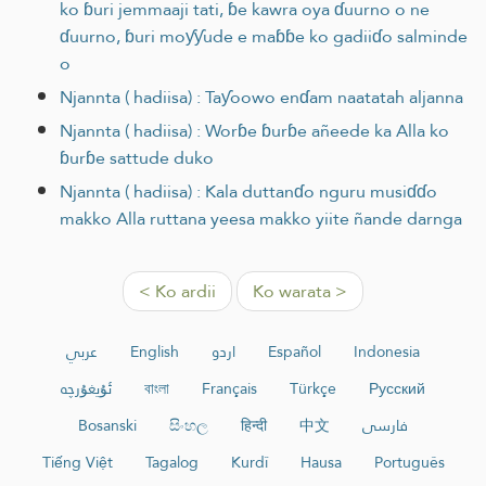
ko ɓuri jemmaaji tati, ɓe kawra oya ɗuurno o ne
ɗuurno, ɓuri moƴƴude e maɓɓe ko gadiiɗo salminde
o
Njannta ( hadiisa) : Taƴoowo enɗam naatatah aljanna
Njannta ( hadiisa) : Worɓe ɓurɓe añeede ka Alla ko
ɓurɓe sattude duko
Njannta ( hadiisa) : Kala duttanɗo nguru musiɗɗo
makko Alla ruttana yeesa makko yiite ñande darnga
< Ko ardii
Ko warata >
عربي
English
اردو
Español
Indonesia
ئۇيغۇرچە
বাংলা
Français
Türkçe
Русский
Bosanski
සිංහල
हिन्दी
中文
فارسی
Tiếng Việt
Tagalog
Kurdî
Hausa
Português