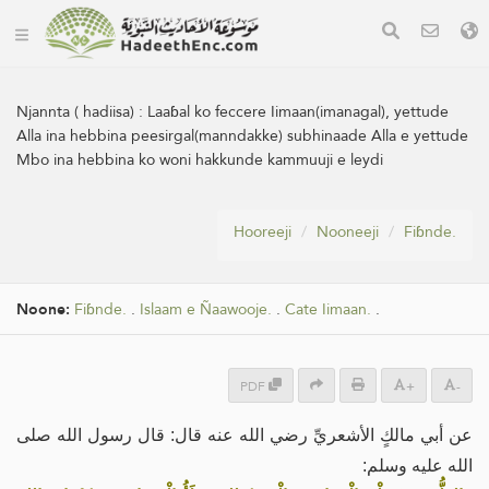
Njannta ( hadiisa) :
Laaɓal ko feccere Iimaan(imanagal), yettude
Alla ina hebbina peesirgal(manndakke) subhinaade Alla e yettude
Mbo ina hebbina ko woni hakkunde kammuuji e leydi
Hooreeji
Nooneeji
Fiɓnde.
Noone:
Fiɓnde.
.
Islaam e Ñaawooje.
.
Cate Iimaan.
.
PDF
+
-
عن أبي مالكٍ الأشعريِّ رضي الله عنه قال: قال رسول الله صلى
الله عليه وسلم: