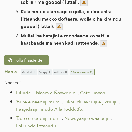
soklinir ma goopol ( luttal).
Kala neɗɗo alah sago o golla; o rimɗanira
fittaandu makko ɗoftaare, wolla o halkira ndu
goopol ( luttal).
Muñal ina hatajini e roondaade ko satti e
haasbaade ina heen kadi satteende.
Hollu firaaɗe ɗen
Haala :
الإنجليزية
الأوردية
الإسبانية
Ɓeydaari
(68)
Nooneeji
Fiɓnde.
.
Islaam e Ñaawooje.
.
Cate Iimaan.
Ɓure e neediiji mum.
.
Fikhu du'awuuji e jikruuji.
.
Faayidaaji innude Alla Tedduɗo.
Ɓure e neediiji mum.
.
Newuyaaji e waajuuji.
.
Laɓɓinde fittaandu.