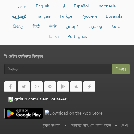
عربي
English
اردو
Español
Indonesia
ئۇيغۇرچە
Français
Türkçe
Русский
Bosanski
සිංහල
हिन्दी
中文
فارسی
Tagalog
Kurdî
Hausa
Português
ই-মেইল তালিকায় নিবন্ধন
নিবন্ধন
github.com/IslamHouse-API
প্রকল্প সম্পর্কে
•
আমাদের সাথে যোগাযোগ করুন
•
API