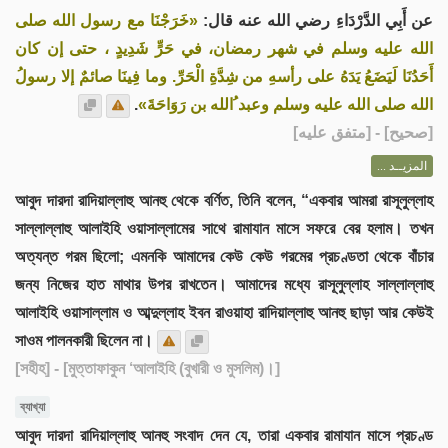
عن أَبِي الدَّرْدَاءِ رضي الله عنه قال:
«خَرَجْنَا مع رسول الله صلى
الله عليه وسلم في شهر رمضان، في حَرٍّ شَدِيدٍ ، حتى إن كان
أَحَدُنَا لَيَضَعُ يَدَهُ على رأسهِ من شِدَّةِ الْحَرِّ. وما فِينَا صائمٌ إلا رسولُ
.
الله صلى الله عليه وسلم وعبد ُالله بن رَوَاحَةَ»
] - [متفق عليه]
صحيح
[
المزيــد ...
আবুদ দারদা রাদিয়াল্লাহু আনহু থেকে বর্ণিত, তিনি বলেন, “একবার আমরা রাসূলুল্লাহ
সাল্লাল্লাহু আলাইহি ওয়াসাল্লামের সাথে রামাযান মাসে সফরে বের হলাম। তখন
অত্যন্ত গরম ছিলো; এমনকি আমাদের কেউ কেউ গরমের প্রচণ্ডতা থেকে বাঁচার
জন্য নিজের হাত মাথার উপর রাখতেন। আমাদের মধ্যে রাসূলুল্লাহ সাল্লাল্লাহু
আলাইহি ওয়াসাল্লাম ও আব্দুল্লাহ ইবন রাওয়াহা রাদিয়াল্লাহু আনহু ছাড়া আর কেউই
সাওম পালনকারী ছিলেন না।
[সহীহ]
- [মুত্তাফাকুন ‘আলাইহি (বুখারী ও মুসলিম)।]
ব্যাখ্যা
আবুদ দারদা রাদিয়াল্লাহু আনহু সংবাদ দেন যে, তারা একবার রামাযান মাসে প্রচণ্ড