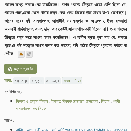
গরমের মধ্যে সফরে বের হয়েছিলেন। তখন গরমের তীব্রতা এতো বেশি ছিলো যে,
গরমের প্রচণ্ডতা থেকে বাঁচার জন্য কেউ কেউ নিজের হাত মাথার উপর রেখেছেন।
তাদের মধ্যে নবী সাল্লাল্লাহু আলাইহি ওয়াসাল্লাম ও আব্দুল্লাহ ইবন রাওয়াহা
আনসারী রাদিয়াল্লাহু আনহু ছাড়া আর কেউই সাওম পালনকারী ছিলেন না। তারা গরমের
তীব্রতা সহ্য করে সাওম পালন করেছিলেন। এ হাদীস দ্বারা বুঝা যায় যে, সফরে
প্রচণ্ড কষ্ট সত্ত্বেও সাওম পালন করা জায়েয; যদি কষ্টের তীব্রতা ধ্বংসের পর্যায়ে না
পৌঁছে।
অনুবাদ প্রদর্শন
ভাষা:
الإنجليزية
الأوردية
الإسبانية
আরও ...
(17)
ক্যাটাগরিসমূহ
ফিকহ ও উসূলে ফিকহ
.
ইবাদত বিষয়ক মাসআল-মাসায়েল
.
সিয়াম
.
শরয়ী
ওযরগ্রস্তদের সিয়াম
আরও ...
হাদীস: আপনি কী বলেন, যদি আমি শুধু ফরয সালাতগুলো আদায় করি, রমজানের