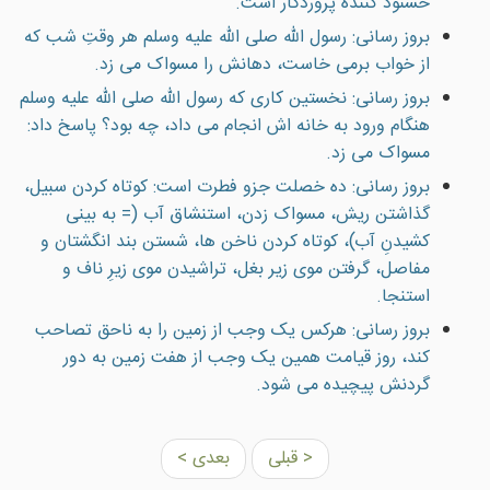
خشنود كننده پروردگار است.
بروز رسانی: رسول الله صلى الله عليه وسلم هر وقتِ شب که
از خواب برمی خاست، دهانش را مسواک می زد.
بروز رسانی: نخستين کاری که رسول الله صلى الله عليه وسلم
هنگام ورود به خانه اش انجام می داد، چه بود؟ پاسخ داد:
مسواک می زد.
بروز رسانی: ده خصلت جزو فطرت است: کوتاه کردن سبيل،
گذاشتن ريش، مسواک زدن، استنشاق آب (= به بينی
کشيدنِ آب)، کوتاه کردن ناخن ها، شستن بند انگشتان و
مفاصل، گرفتن موی زير بغل، تراشيدن موی زيرِ ناف و
استنجا.
بروز رسانی: هرکس يک وجب از زمين را به ناحق تصاحب
کند، روز قيامت همين يک وجب از هفت زمين به دور
گردنش پيچيده می شود.
< قبلی
بعدی >