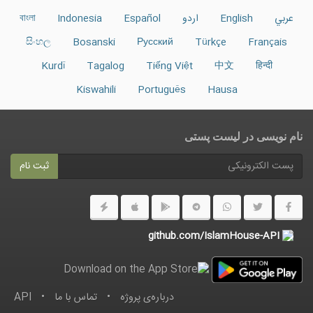
عربي
English
اردو
Español
Indonesia
বাংলা
සිංහල
Bosanski
Русский
Türkçe
Français
Kurdî
Tagalog
Tiếng Việt
中文
हिन्दी
Kiswahili
Português
Hausa
نام نویسی در ليست پستى
ثبت نام
github.com/IslamHouse-API
درباره‌ى پروژه
•
تماس با ما
•
API