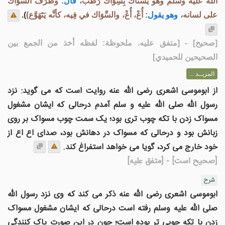
الله عليه وسلم وهو يَسْتَاكُ بِسِوَاك رَطْب،
قال:
وطَرَفُ السِّوَاك
على لسانه،
وهو يقول:
أُعْ، أُعْ، والسِّوَاك في فِيه، كأنَّه يَتَهَوَّع)
).
[
صحيح
] - [متفق عليه. ملحوظة: لفظه أخذ من الجمع بين
الصحيحين للحميدي]
المزيــد ...
از ابوموسی اشعری رضی الله عنه روایت است که می گوید: نزد
رسول الله صلى الله عليه و سلم آمدم درحالی که ايشان مشغول
مسواک زدن با تکه چوب تری بود؛ يک سمت چوب مسواک بر روی
زبانش بود و درحالی که مسواک در دهانش بود، صدای اع اع از
خود خارج می کرد، گویا می خواهد استفراغ کند.
[صحیح است]
- [متفق علیه]
شرح
ابوموسی اشعری رضی الله عنه ذکر می کند که وی نزد رسول الله
صلی الله علیه وسلم رفته است درحالی که ایشان مشغول مسواک
زدن با تکه چوبی تر بوده است؛ چون در این صورت پاک کنندگی