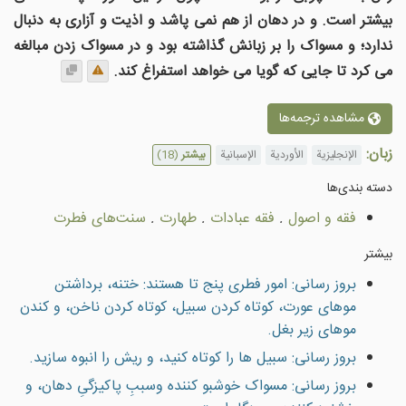
بیشتر است. و در دهان از هم نمی پاشد و اذیت و آزاری به دنبال
ندارد؛ و مسواک را بر زبانش گذاشته بود و در مسواک زدن مبالغه
می کرد تا جایی که گویا می خواهد استفراغ کند.
مشاهده ترجمه‌ها
زبان:
الإنجليزية
الأوردية
الإسبانية
بیشتر
(18)
دسته بندى‌ها
فقه و اصول
.
فقه عبادات
.
طهارت
.
سنت‌هاى فطرت
بیشتر
بروز رسانی: امور فطرى پنج تا هستند: ختنه، برداشتن
موهاى عورت، كوتاه كردن سبيل، كوتاه كردن ناخن، و كندن
موهاى زير بغل.
بروز رسانی: سبيل ها را كوتاه كنيد، و ريش را انبوه سازيد.
بروز رسانی: مسواک خوشبو كننده وسببِ پاکيزگیِ دهان، و