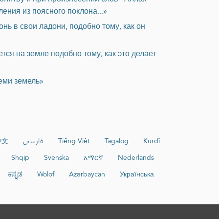
ения из поясного поклона...»
нь в свои ладони, подобно тому, как он
тся на земле подобно тому, как это делает
семи земель»
中文
فارسی
Tiếng Việt
Tagalog
Kurdî
Shqip
Svenska
አማርኛ
Nederlands
ಕನ್ನಡ
Wolof
Azərbaycan
Українська