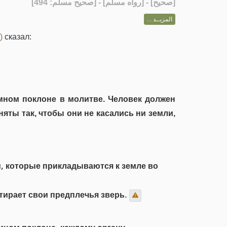
] - [رواه مسلم] - [صحيح مسلم: 494]
صحيح
[
المزيــد ...
)
сказал:
мном поклоне в молитве. Человек должен
яты так, чтобы они не касались ни земли,
м, которые прикладываются к земле во
тирает свои предплечья зверь.