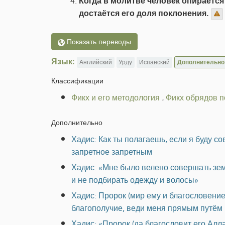
Когда в молитве человек опирается
достаётся его доля поклонения.
Показать переводы
Язык:
Английский
Урду
Испанский
Дополнительно
Классификации
Фикх и его методология
.
Фикх обрядов 
Дополнительно
Хадис: Как ты полагаешь, если я буду 
запретное запретным
Хадис: «Мне было велено совершать земно
и не подбирать одежду и волосы»
Хадис: Пророк (мир ему и благословени
благополучие, веди меня прямым путём и
Хадис: «Пророк (да благословит его Алл