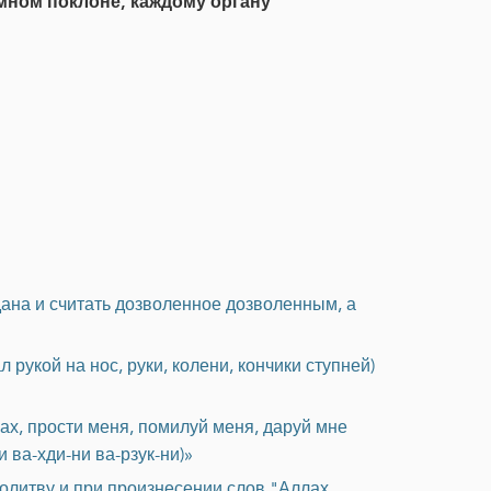
емном поклоне, каждому органу
дана и считать дозволенное дозволенным, а
рукой на нос, руки, колени, кончики ступней)
ах, прости меня, помилуй меня, даруй мне
 ва-хди-ни ва-рзук-ни)»
молитву и при произнесении слов "Аллах