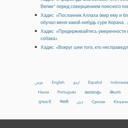
Велик" перед совершением поясного пок
Хадис: «Посланник Аллаха (мир ему и бл
обучал меня какой-нибудь суре Корана...
Хадис: «Придерживайтесь умеренности во
собака».
Хадис: «Вокруг шеи того, кто несправед
عربي
English
اردو
Español
Indonesia
Hausa
Português
മലയാളം
తెలుగు
ગુજરાતી
नेपाली
دری
Српски
Kinyar