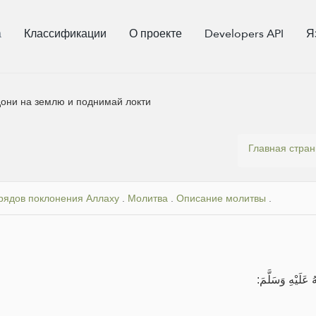
а
Классификации
О проекте
Developers API
Я
дони на землю и поднимай локти
Главная стра
рядов поклонения Аллаху
.
Молитва
.
Описание молитвы
.
َلَيْهِ وَسَلَّمَ