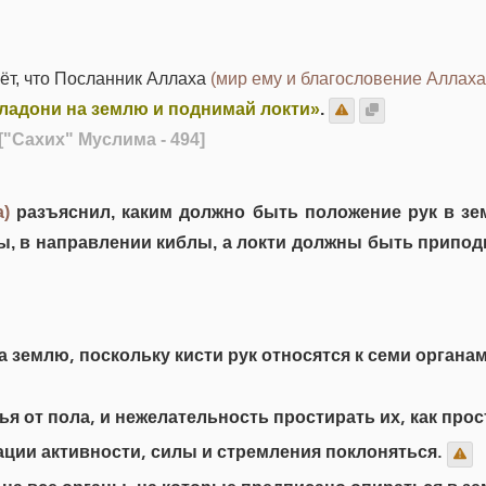
ёт, что Посланник Аллаха
(мир ему и благословение Аллаха
 ладони на землю и поднимай локти»
.
["Сахих" Муслима - 494]
)
разъяснил, каким должно быть положение рук в зе
, в направлении киблы, а локти должны быть приподн
 землю, поскольку кисти рук относятся к семи органа
 от пола, и нежелательность простирать их, как прос
ации активности, силы и стремления поклоняться.