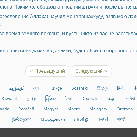
лона. Таким же образом он поднимал руки и после выпрямл
агословение Аллаха) научил меня ташаххуду, взяв мою ладо
»
 время земного поклона, и пусть никто из вас не расстилае
ливо присвоил даже пядь земли, будет обвито собранное с 
< Предыдущий
Следующий >
ئۇيغۇرچە
বাংলা
Türkçe
Bosanski
සිංහල
हिन्दी
Kiswahili
தமிழ்
မြန်မာ
ไทย
Deutsch
پښتو
অসমীয়া
wanda
Română
Magyar
Moore
Malagasy
Oromoo
ქართული
Македонски
ភាសាខ្មែរ
ਪੰਜਾਬੀ
मराठी