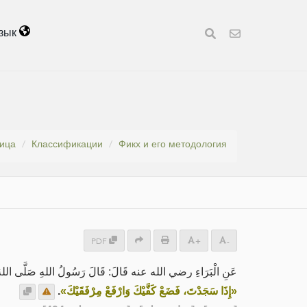
зык
ница
Классификации
Фикх и его методология
PDF
+
-
عَنِ الْبَرَاءِ رضي الله عنه قَالَ: قَالَ رَسُولُ اللهِ صَلَّى اللهُ ع:
.
«إِذَا سَجَدْتَ، فَضَعْ كَفَّيْكَ وَارْفَعْ مِرْفَقَيْكَ»