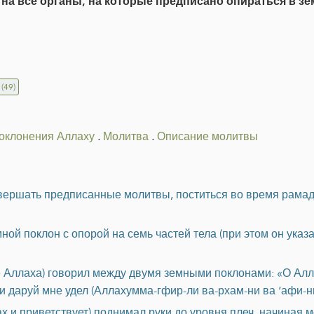
 на все органы, на которые предписано опираться в з
(49)
поклонения Аллаху
.
Молитва
.
Описание молитвы
совершать предписанные молитвы, поститься во время рама
й поклон с опорой на семь частей тела (при этом он указал 
е Аллаха) говорил между двумя земными поклонами: «О Алл
 даруй мне удел (Аллахумма-гфир-ли ва-рхам-ни ва ‘афи-ни
ах и приветствует) поднимал руки до уровня плеч, начиная 