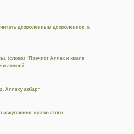
 считать дозволенным дозволенное, а
ы, (слова) “Пречист Аллах и хвала
и и землёй
ар, Аллаху акбар”
го искупления, кроме этого