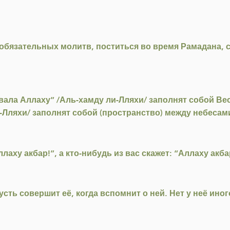
 обязательных молитв, поститься во время Рамадана,
ала Аллаху” /Аль-хамду ли-Лляхи/ заполнят собой Вес
-Лляхи/ заполнят собой (пространство) между небесам
лаху акбар!”, а кто-нибудь из вас скажет: “Аллаху акб
усть совершит её, когда вспомнит о ней. Нет у неё ино