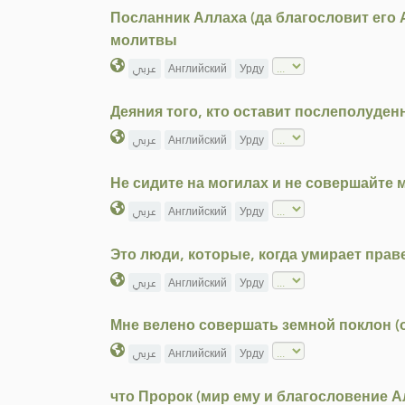
Посланник Аллаха (да благословит его
молитвы
عربي
Английский
Урду
Деяния того, кто оставит послеполуден
عربي
Английский
Урду
Не сидите на могилах и не совершайте 
عربي
Английский
Урду
Это люди, которые, когда умирает прав
عربي
Английский
Урду
Мне велено совершать земной поклон (о
عربي
Английский
Урду
что Пророк (мир ему и благословение 