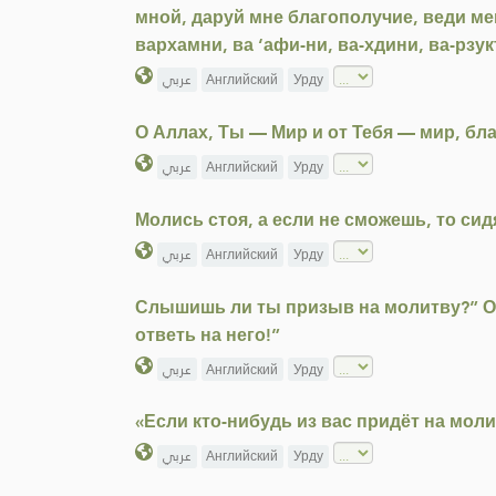
мной, даруй мне благополучие, веди м
вархамни, ва ‘афи-ни, ва-хдини, ва-рзу
عربي
Английский
Урду
О Аллах, Ты — Мир и от Тебя — мир, бл
عربي
Английский
Урду
Молись стоя, а если не сможешь, то сид
عربي
Английский
Урду
Слышишь ли ты призыв на молитву?” Он о
ответь на него!”
عربي
Английский
Урду
«Если кто-нибудь из вас придёт на моли
عربي
Английский
Урду