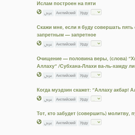
Ислам построен на пяти
عربي
Английский
Урду
Скажи мне, если я буду совершать пять
запретным — запретное
عربي
Английский
Урду
Очищение — половина веры, (слова) “Хв
Аллаху” /Субхана-Ллахи ва-ль-хамду ли
عربي
Английский
Урду
Когда муэдзин скажет: “Аллаху акбар! Ал
عربي
Английский
Урду
Тот, кто забудет (совершить) молитву, п
عربي
Английский
Урду