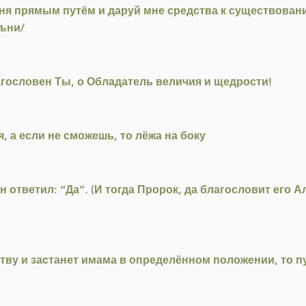
еня прямым путём и даруй мне средства к существован
къни/
агословен Ты, о Обладатель величия и щедрости!
я, а если не сможешь, то лёжа на боку
тветил: “Да”. (И тогда Пророк, да благословит его Алл
тву и застанет имама в определённом положении, то пу