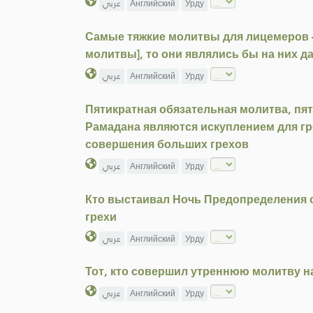
عربي
Английский
Урду
Самые тяжкие молитвы для лицемеров — 
молитвы], то они являлись бы на них д
عربي
Английский
Урду
Пятикратная обязательная молитва, пя
Рамадана являются искуплением для гр
совершения больших грехов
عربي
Английский
Урду
Кто выстаивал Ночь Предопределения с
грехи
عربي
Английский
Урду
Тот, кто совершил утреннюю молитву н
عربي
Английский
Урду