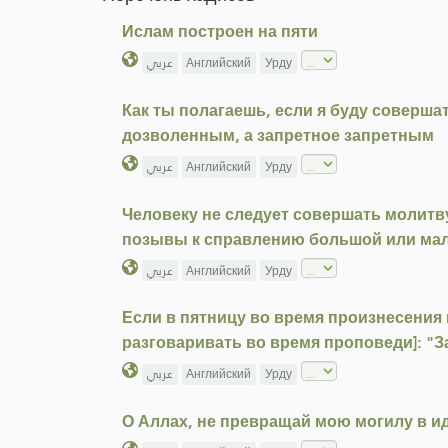
Ислам построен на пяти
عربي
Английский
Урду
Как ты полагаешь, если я буду соверш
дозволенным, а запретное запретным
عربي
Английский
Урду
Человеку не следует совершать молитву 
позывы к справлению большой или ма
عربي
Английский
Урду
Если в пятницу во время произнесения
разговаривать во время проповеди]: "З
عربي
Английский
Урду
О Аллах, не превращай мою могилу в и