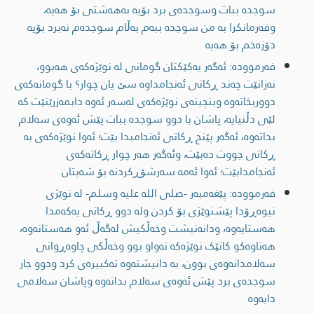
سوجدە ببات وسوجدەی برد بۆیە بەھەشتی بۆ ھەیە،
وفەرمانکرا بە من سوجدە ببەم بەڵام سوجدەم نەبرد بۆیە
دۆزەخم بۆ هەیە
فەرموودە: ئەگەر یەکێکتان گومانى لە نوێژەکەى هەبوو،
نەزانێت چەند ڕکاتی ئەنجامداوە سێ یان چوار؟ با گومانەکەى
دووربخاتەوە وبنچینەى نوێژەکەى لەسەر ئەوە دابمەزرێنێت کە
لێی دڵنیایە، پاشان با دوو سوجدە ببات پێش ئەوەى سەلام
بداتەوە، ئەگەر پێنج ڕکاتی ئەنجامبدا بێت؛ ئەوا نوێژەکەى بە
ڕکاتی جووت دەبێت، وئەگەر هەر چوار ڕکاتەکەی
ئەنجامدابێت؛ ئەوا ئەمە سەرشۆڕکردنە بۆ شەیتان
فەرموودە: پێغەمبەر -صلى اللە علیە وسلم- لە نوێژی
نیوەڕۆدا پێشنوێژی بۆ کردن ولە دوو ڕکاتی یەکەمدا
هەستایەوە، ودانەنیشت وخەڵکیش لەگەڵ ئەو هەستانەوە،
هەتاوەکو کاتێک نوێژەکە تەواو بوو وخەڵکی چاوەڕوانى
سەلامدانەوەى بوون، بە دانیشتەوە تەکبیرەی کرد ودوو جار
سوجدەی برد پێش ئەوەى سەلام بداتەوە وپاشان سەلامی
دایەوە