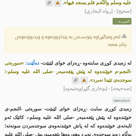
عليه وسلم والنَّجم فلم يسجد فيها»
.
[
صحيح
] - [رواه البخاري]
المزيــد ...
ئەم وەرگێڕاوە پێویستی بە پێداچوونەوە و وردبوونەوەی
زیاتر هەیە.
لە زەیدی کوڕی سابتەوە -ڕەزای خوای لێبێت-
دەڵێت:
«سورەتی
-النجم-م خوێندەوە لە پێش پێغەمبەر -صلى اللە علیە وسلم-؛
سوجدەى تێیدا نەبرد»
.
[صەحیحە]
- [بوخاری گێڕاویەتیەوە]
شیکردنەوە
زەیدی کوڕی سابت -ڕەزای خوای لێبێت- سورەتی -النجم-ی
خوێندەوە لە پێش پێغەمبەر -صلى اللە علیە وسلم-، کاتێک ئەو
ئایەتەى خوێندەوە کە لە پاش خوێندنەوەی سوجدەبردن سونەتە؛
بەڵام زەید سوجدەى نەبرد وهەروەها پێغەمبەریش -صلى اللە علیە