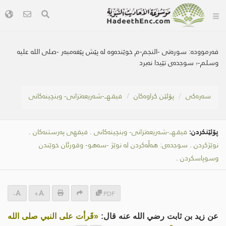
فەرموودە:
سورەتی -النجم-م خوێندەوە لە پێش پێغەمبەر -صلى اللە علیە
وسلم-؛ سوجدەى تێیدا نەبرد
سه‌ره‌كی
پۆلێن کراوەکان
فیقـهــ-شەریعەتزانی- وبنچینەکانی
پۆلێنکردن:
فیقـهــ-شەریعەتزانی- وبنچینەکانی
.
فیقهی پەرستنەكان
.
نوێژكردن
.
سوجدەی: هەڵەکردن لە نوێژ -سەهو- وقورئان خوێندن
وسوپاسکردن
.
-
+
PDF
عن زيد بن ثابت رضي الله عنه قال:
«قَرأت على النبي صلى الله