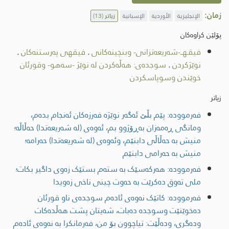
زمان:
الإنجليزية
الأوردية
الإسبانية
زیاتر
(13)
پۆلێن کراوەکان
فیقـهــ-شەریعەتزانی- وبنچینەکانی
.
فیقهی پەرستنەكان
.
نوێژكردن
.
سوجدەی: هەڵەکردن لە نوێژ -سەهو- وقورئان
خوێندن وسوپاسکردن
زیاتر
فەرموودە: پێم بڵێ ئەگەر نوێژە فەرزەکان ئەنجام بدەم،
ومانگى ڕەمەزان بەڕۆژوو بم، ئەوەى (لە شەریعەتدا) حەڵاڵە؛
منیش بە حەڵاڵی دابنێم، وئەوەى (لە شەریعەتدا) حەرامە؛
منیش بە حەرامی دابنێم
فەرموودە: هەرکەسێک بە ستەم بستێک زەوی داگیر بکات؛
ملی تەوق دەکرێت بە حەوت چینی ناخی زەویدا
فەرموودە: کاتێک نەوەى ئادەم سوجدەی ناو قورئان
دەخوێنێت وسوجدە دەبات، شەیتان پشت ھەڵدەکات
ودەگری، ودەڵێت: تیاچوون بۆ من، فەرمانکرا بە نەوەى ئادەم