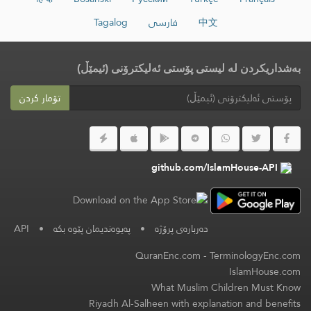
中文
فارسی
Tagalog
بەشداریکردن لە لیستی پۆستی ئەلیکترۆنی (ئیمێڵ)
تۆمار کردن
github.com/IslamHouse-API
دەربارەی پرۆژە
•
په‌یوه‌ندیمان پێوه‌ بكه‌
•
API
QuranEnc.com
-
TerminologyEnc.com
IslamHouse.com
What Muslim Children Must Know
Riyadh Al-Salheen with explanation and benefits