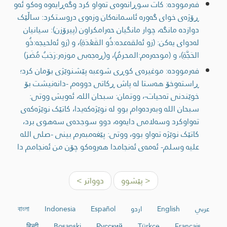
فەرموودە: کات سوڕانەوەى تەواو کرد وگەڕایەوە وەکو ئەو
ڕۆژەی خواى گەورە ئاسمانەکان وزەوی دروستکرد: ساڵێک
دوازدە مانگە، چوار مانگیان حەرامکراون (پیرۆزن): سیانیان
لەدوای یەکن: (زو ئەلقەعدە:ذُو القَعْدَةِ)، و (زو ئەلحیجە:ذُو
الحَجَّةِ)، و (موحەرەم:المحرمُ)، و(ڕەجەبی موزەر:رَجَبُ مُضَرَ)
فەرموودە: موغیرەی کوڕی شوعبە پێشنوێژی بۆمان کرد؛
ڕاستەوخۆ هەستا لە پاش ڕکاتى دووەم -دانەنیشت بۆ
خوێندنی تەحیات-، ووتمان: سبحان الله، ئەویش ووتی:
سبحان الله وبەردەوام بوو لە نوێژەکەیدا، کاتێک نوێژەکەى
تەواوکرد وسەلامی دایەوە، دوو سوجدەى سەهوی برد،
کاتێک نوێژە تەواو بوو، ووتی: پێغەمبەرم بینی -صلى اللە
علیە وسلم- ئەمەی ئەنجامدا هەروەکو چۆن من ئەنجامم دا
< پێشوو
دوواتر >
عربي
English
اردو
Español
Indonesia
বাংলা
हिन्दी
Bosanski
Русский
Türkçe
Français