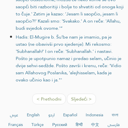
saopći biti razboritiji i bolje to shvatiti od onoga koji
to čuje.' Zatim je kazao: 'Jesam li saopćio, jesam li
saopćio?!' Kazali smo: 'Svakako.' A on reče: 'Allahu,
budi svjedok ovome.'“
Hadis: El-Mugire b. Šu'be nam je imamio, pa je
ustao (ne obavivši prvo sjedenje). Mi rekosmo:
'Subhanallah!' I on reče: 'Subhanallah.' i nastavi.
Pošto je upotpunio namaz i predao selam, učinio je
dvije sehvi-sedžde. Pošto završi i krenu, reče: 'Vidio
sam Allahovog Poslanika, 'alejhisselam, kada je
ovako učinio kao i ja."'
< Prethodni
Sljedeći >
عربي
English
اردو
Español
Indonesia
বাংলা
Français
Türkçe
Русский
हिन्दी
中文
فارسی