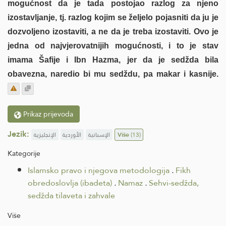
mogućnost da je tada postojao razlog za njeno
izostavljanje, tj. razlog kojim se željelo pojasniti da ju je
dozvoljeno izostaviti, a ne da je treba izostaviti. Ovo je
jedna od najvjerovatnijih mogućnosti, i to je stav
imama Šafije i Ibn Hazma, jer da je sedžda bila
obavezna, naredio bi mu sedždu, pa makar i kasnije.
Prikaz prijevoda
Jezik:
الإنجليزية
الأوردية
الإسبانية
Više
(13)
Kategorije
Islamsko pravo i njegova metodologija
.
Fikh
obredoslovlja (ibadeta)
.
Namaz
.
Sehvi-sedžda,
sedžda tilaveta i zahvale
Više