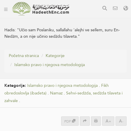
Hadis:
"Učio sam Poslaniku, sallallahu 'alejhi ve sellem, suru En-
Nedžm, a on nije učinio sedždu tilaveta."
Početna stranica
Kategorije
Islamsko pravo i njegova metodologija
Kategorija:
Islamsko pravo i njegova metodologija
.
Fikh
obredoslovlja (ibadeta)
.
Namaz
.
Sehvi-sedžda, sedžda tilaveta i
zahvale
.
PDF
+
-