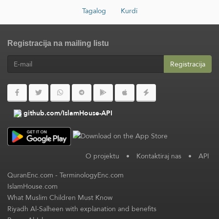
Tagalog
Kurdî
Registracija na mailing listu
Registracija
github.com/IslamHouse-API
O projektu
•
Kontaktiraj nas
•
API
QuranEnc.com
-
TerminologyEnc.com
IslamHouse.com
What Muslim Children Must Know
Riyadh Al-Salheen with explanation and benefits