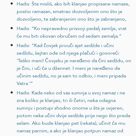
Hadis: Šta misliš, ako bih klanjao propisane namaze,
postio ramazan, smatrao dozvoljenim ono što je
dozvoljeno, te zabranjenim ono što je zabranjeno,
Hadis: “Ko nepravedno prisvoji pedalj zemlje, vrat
će mu biti okovan obručem od sedam zemalja.”
Hadis: “Kad čovjek prouči ajet sedžde i učini
sedždu, šejtan ode od njega plačući i govoreći:
‘Teško meni! Čovjeku je naređeno da čini sedždu, on
je čini, i ući će u džennet. I meni je naređeno da
učinim sedždu, no ja sam to odbio, i meni pripada
Vatra.’”
Hadis: Kada neko od vas sumnja u svoj namaz i ne
zna koliko je klanjao, tri ili četiri, neka odagna
sumnju i postupi shodno onome u šta je uvjeren,
potom neka učini dvije sedžde prije nego što preda
selam. Ako bude klanjao pet (rekata), učinit će mu
namaz parnim, a ako je klanjao potpun namaz od