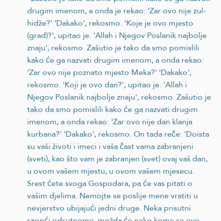
drugim imenom, a onda je rekao: 'Zar ovo nije zul-
hidže?' 'Dakako', rekosmo. 'Koje je ovo mjesto
(grad)?', upitao je. 'Allah i Njegov Poslanik najbolje
znaju', rekosmo. Zašutio je tako da smo pomislili
kako će ga nazvati drugim imenom, a onda rekao:
‘Zar ovo nije poznato mjesto Meka?' 'Dakako',
rekosmo. 'Koji je ovo dan?', upitao je. 'Allah i
Njegov Poslanik najbolje znaju', rekosmo. Zašutio je
tako da smo pomislili kako će ga nazvati drugim
imenom, a onda rekao: 'Zar ovo nije dan klanja
kurbana?' 'Dakako', rekosmo. On tada reče: 'Doista
su vaši životi i imeci i vaša čast vama zabranjeni
(sveti), kao što vam je zabranjen (svet) ovaj vaš dan,
u ovom vašem mjestu, u ovom vašem mjesecu.
Srest ćete svoga Gospodara, pa će vas pitati o
vašim djelima. Nemojte se poslije mene vratiti u
nevjerstvo ubijajući jedni druge. Neka prisutni
saopći odsutnome, možda će neko kome se ovo