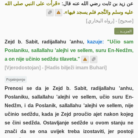
عن زيد بن ثابت رضي الله عنه قال:
«قَرأت على النبي صلى الله
.
عليه وسلم والنَّجم فلم يسجد فيها»
] - [رواه البخاري]
صحيح
[
المزيــد ...
Zejd b. Sabit, radijallahu 'anhu,
kazuje:
"Učio sam
Poslaniku, sallallahu 'alejhi ve sellem, suru En-Nedžm,
a on nije učinio sedždu tilaveta."
[Vjerodostojan]
- [Hadis bilježi imam Buhari]
Pojašnjenje
Prenosi se da je Zejd b. Sabit, radijallahu 'anhu,
Poslaniku, sallallahu 'alejhi ve sellem, učio suru En-
Nedžm, i da Poslanik, sallallahu 'alejhi ve sellem, nije
učinio sedždu, kada je Zejd proučio ajet nakon kojeg
se čini sedžda. Ostavljanje sedžde u ovom stanju ne
znači da se ona uvijek treba izostaviti, jer postoji