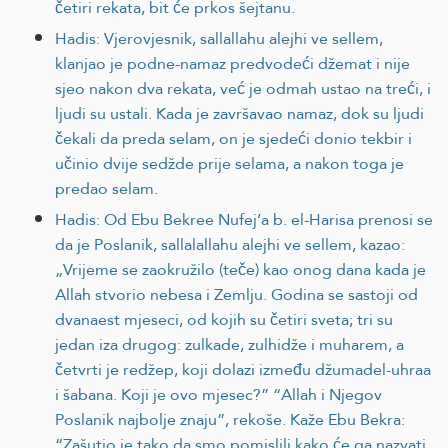
četiri rekata, bit će prkos šejtanu.
Hadis: Vjerovjesnik, sallallahu alejhi ve sellem,
klanjao je podne-namaz predvodeći džemat i nije
sjeo nakon dva rekata, već je odmah ustao na treći, i
ljudi su ustali. Kada je završavao namaz, dok su ljudi
čekali da preda selam, on je sjedeći donio tekbir i
učinio dvije sedžde prije selama, a nakon toga je
predao selam.
Hadis: Od Ebu Bekree Nufej’a b. el-Harisa prenosi se
da je Poslanik, sallalallahu alejhi ve sellem, kazao:
„Vrijeme se zaokružilo (teče) kao onog dana kada je
Allah stvorio nebesa i Zemlju. Godina se sastoji od
dvanaest mjeseci, od kojih su četiri sveta; tri su
jedan iza drugog: zulkade, zulhidže i muharem, a
četvrti je redžep, koji dolazi između džumadel-uhraa
i šabana. Koji je ovo mjesec?” “Allah i Njegov
Poslanik najbolje znaju”, rekoše. Kaže Ebu Bekra:
“Zašutio je tako da smo pomislili kako će ga nazvati