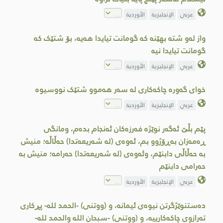
عربي
الإنجليزية
الأوردية
واز لەو شتە بھێنە کە گومانت تیایدا ھەیە، بۆ شتێک کە
گومانت تیایدا نیە
عربي
الإنجليزية
الأوردية
خوای گەورە چاکەکاری لە سەر هەموو شتێک نووسیوە
عربي
الإنجليزية
الأوردية
پێم بڵێ ئەگەر نوێژە فەرزەکان ئەنجام بدەم، ومانگى
ڕەمەزان بەڕۆژوو بم، ئەوەى (لە شەریعەتدا) حەڵاڵە؛ منیش
بە حەڵاڵی دابنێم، وئەوەى (لە شەریعەتدا) حەرامە؛ منیش بە
حەرامی دابنێم
عربي
الإنجليزية
الأوردية
دەستنوێژگرتن نیوەی ئیمانە، و (ووتنی) -الحمد لله- پڕکاری
تەرازوی چاکەکارییە، و (ووتنی) -سبحان الله والحمد لله-