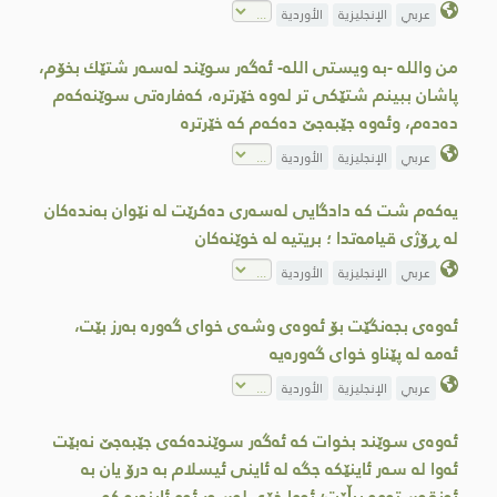
عربي
الإنجليزية
الأوردية
من والله -بە ویستی الله- ئەگەر سوێند لەسەر شتێك بخۆم،
پاشان ببینم شتێكی تر لەوە خێرترە، كەفارەتی سوێنەكەم
دەدەم، وئەوە جێبەجێ دەكەم كە خێرترە
عربي
الإنجليزية
الأوردية
یەکەم شت کە دادگایی لەسەری دەکرێت لە نێوان بەندەکان
لە ڕۆژی قیامەتدا ؛ بریتیە لە خوێنەکان
عربي
الإنجليزية
الأوردية
ئەوەی بجەنگێت بۆ ئەوەی وشەی خوای گەورە بەرز بێت،
ئەمە لە پێناو خوای گەورەیە
عربي
الإنجليزية
الأوردية
ئەوەی سوێند بخوات کە ئەگەر سوێندەکەی جێبەجێ نەبێت
ئەوا لە سەر ئاینێکە جگە لە ئاینی ئیسلام بە درۆ یان بە
ئەنقەستەوە بیڵێت؛ ئەوا خۆی لەسەر ئەو ئاینەیە کە