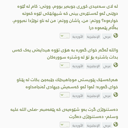
لە لای سەعیدی کوڕی جوبەیر بووم، ووتی: کام لە ئێوە
دوێنی ئەو ئەستێرەی بینی کە شیهابێکی لێوە کەوتە
خوارەوە؟ ووتم: من، پاشان ووتم: من لە ناو نوێژدا نەبووم،
بەڵام پێمەوە درا
عربي
الإنجليزية
الأوردية
والله ئەگەر خوای گەورە بە هۆی تۆوە هیدایەتی یەک کەس
بدات باشترە بۆ تۆ لە وشترە سوورەكان
عربي
الإنجليزية
الأوردية
هەرکەسێک پێویستی موجاهیدێك جێبەجێ بكات لە پێناو
خوای گەورە؛ ئەوا ئەو کەسەیش جیهادی ئەنجامداوە
عربي
الإنجليزية
الأوردية
دەستنوێژی گرت بەو شێوەیەی کە پێغەمبەر -صلى الله علیه
وسلم- دەستنوێژی دەگرت
عربي
الإنجليزية
الأوردية