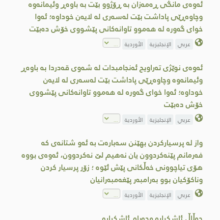
ئەوەی مانگی ڕەمەزان بە ڕۆژوو بێت بە باوەڕ وئیمانەوە
وچاوەڕێی پاداشت بێت لەسەری لە لایەن خوداوە؛ ئەوا
خوای گەورە لە هەموو تاوانەکانی پێشووی خۆش دەبێت
عربي
الإنجليزية
الأوردية
ئەوەی نوێژی تەراویح ئەنجامبدات لە شەوی قەدردا بە باوەڕ
وئیمانەوە وچاوەڕێی پاداشت بێت لەسەری لە لایەن
خوداوە؛ ئەوا خوای گەورە لە هەموو تاوانەکانی پێشووی
خۆش دەبێت
عربي
الإنجليزية
الأوردية
واز لە پرسیارکردن بهێنن سەبارەت بە ئەو شتانەى کە
فەرمانم پێنەکردوون یان نەهیم لێ نەکردوون، ئەوەی بووە
هۆی تیاچوونی خەڵكانی پێش ئێوە ؛ زۆر پرسیار کردن
وناکۆکیان بوو بەرامبەر پێغەمبەرانیان
عربي
الإنجليزية
الأوردية
حەڵاڵ ئاشکرایە وحەرام ئاشکرایە