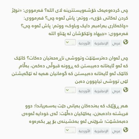
چی کردەوەیەک خۆشەویستترینە لای الله؟ فەرمووی: «نوێژ
کردن لەکاتی خۆی»، ووتم: پاش ئەوە چی؟ فەرمووی:
«چاکەکاری بەرامبەر دایک وباوک» ووتم: پاش ئەوە چی؟
فەرمووی: «جیهاد وتێکۆشان لە پێناو الله
عربي
الإنجليزية
الأوردية
چی ئەوان دەترسێنێت وتووشی ناڕەحەتیان دەکات؟ کاتێک
کە ئەو ئایەتانە دەبیستن کە ڕوونە قبوڵی دەکەن، بەڵام
کاتێک ئەو ئایەتانە دەبیستن کە گومانیان هەیە لە تێگەیشتن
لێی تووشی تیاچوون دەبن
عربي
الإنجليزية
الأوردية
هەر ڕۆژێک کە بەندەکان بەیانی دێت بەسەریاندا؛ دوو
فریشتە دادەبەزن، یەکێکیان دەڵێت: ئەی خودایە ئەوەی
دەبەخشێت؛ شوێنی ئەو بەخشینەی بۆ پڕ بکەرەوە
عربي
الإنجليزية
الأوردية