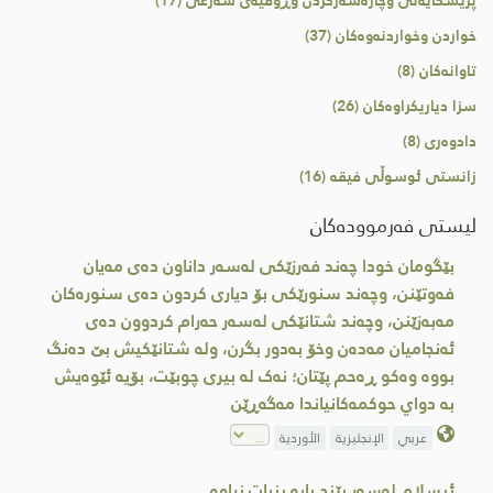
پزیشكایەتی وچارەسەركردن وڕوقیەی شەرعی (17)
خواردن وخواردنەوەكان (37)
تاوانەكان (8)
سزا دیاریكراوەكان (26)
دادوەری (8)
زانستی ئوسوڵی فیقه (16)
لیستی فەرموودەکان
بێگومان خودا چەند فەرزێکی لەسەر داناون دەی مەيان
فەوتێنن، وچەند سنورێکی بۆ دیاری کردون دەی سنورەکان
مەبەزێنن، وچەند شتانێکی لەسەر حەرام کردوون دەی
ئەنجامیان مەدەن وخۆ بەدور بگرن، وله شتانێكيش بێ دەنگ
بووه وەكو ڕەحم پێتان؛ نەک لە بیری چوبێت، بۆیە ئێوەیش
به دواي حوکمەکانیاندا مەگەڕێن
عربي
الإنجليزية
الأوردية
ئیسلام لەسەر پێنج پایە بنیات نراوە