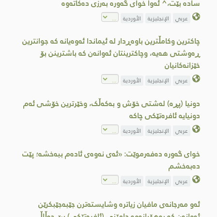
سادە بێت،^ ئەوا خوای گەورە بەرزی دەکاتەوە
عربي
الإنجليزية
الأوردية
چاکترین وکامڵترین باوەڕدار لە ئیماندا ئەوەیانە کە جوانترین
ڕەوشتی هەیە، وچاکترینتان ئەوانەن کە باشترینن بۆ
خێزانەکانیان
عربي
الإنجليزية
الأوردية
دونیا (پڕە) لەشتی خۆش و بەکەڵک، وخێرترین خۆشی ئەم
دونیایە ئافرەتێکی چاکە
عربي
الإنجليزية
الأوردية
خوای گەورە دەفەرموێت: «ئەی نەوەی ئادەم ببەخشە؛ پێت
دەبەخشم
عربي
الإنجليزية
الأوردية
ئەو مەرجانەی مافیان زیاترە وشایستەترن جێبەجێبکرێن
ئەوانەن کە بەهۆیانەوە دامێنی (ئافرەتێکی) پێ حەڵاڵ