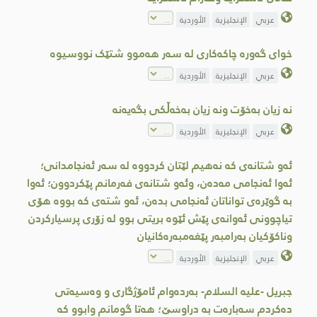
عربي
الإنجليزية
الأوردية
خوای گەورە چاکەکاری لە سەر هەموو شتێک نووسیوە
عربي
الإنجليزية
الأوردية
نە زيان بەخۆت ونە زیان بەخەڵکی بگەیەنە
عربي
الإنجليزية
الأوردية
ئەو شتانەی کە نەهیم لێتان کردووە لە سەر ئەنجامدانی؛
ئەوا ئەنجامی مەدەن، وئەو شتانەی فەرمانم پێکردوون؛ ئەوا
بە گوێرەی تواناتان ئەنجامی بدەن، ئەو شتەی کە بووە هۆی
تیاچوونی ئەوانەی پێش ئێوە بریتی بوو لە زۆری پرسیارکردن
وناکۆکیان بەرامبەر پێغەمبەرەکانیان
عربي
الإنجليزية
الأوردية
جبریل -علیه السلام- بەردەوام ئامۆژگاری و وەسیەتی
دەکردم سەبارەت بە دراوسێ؛ هەتا گومانم وابوو کە