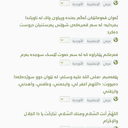
عربي
الإنجليزية
الأوردية
ئەوان قەومانێکن ئەگەر بەندە وپیاوی چاک لە ناویاندا
بمردایە؛ لە سەر قەبرەکەی شوێنی پەرستنیان دروست
دەکرد
عربي
الإنجليزية
الأوردية
فەرمانم پێکراوە کە لە سەر حەوت ئێسک سوجدە بەرم
عربي
الإنجليزية
الأوردية
پێغەمبەر -صلى اللە علیە وسلم- لە نێوان دوو سوژدەکەدا
دەیووت: «اللهم اغفر لي، وارحمني، وعافني، واهدني،
وارزقني
عربي
الإنجليزية
الأوردية
اللهُمَّ أنت السَّلام ومِنك السَّلام، تَبَارَكْتَ يا ذا الجَلال
والإكْرَام