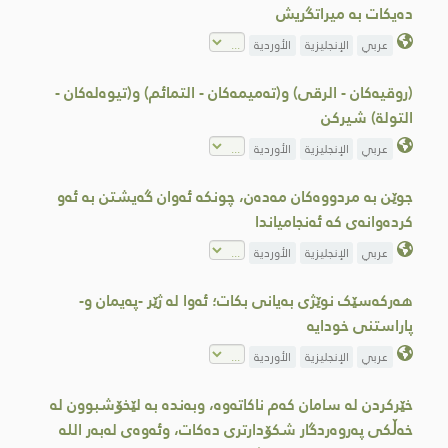
دەیکات بە میراتگریش
عربي
الإنجليزية
الأوردية
(روقیەکان - الرقی) و(تەمیمەکان - التمائم) و(تیوەلەکان -
التولة) شیركن
عربي
الإنجليزية
الأوردية
جوێن بە مردووەکان مەدەن، چونکە ئەوان گەیشتن بە ئەو
کردەوانەی کە ئەنجامیاندا
عربي
الإنجليزية
الأوردية
هەرکەسێک نوێژی بەیانی بکات؛ ئەوا لە ژێر -پەیمان و-
پاراستنی خودایە
عربي
الإنجليزية
الأوردية
خێرکردن لە سامان کەم ناکاتەوە، وبەندە بە لێخۆشبوون لە
خەڵکی پەروەردگار شکۆدارتری دەکات، وئەوەى لەبەر الله