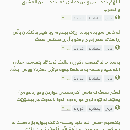
اللَّهُمَّ باعد بيني وبين خطاياي كما باعدت بين المشرق
والمغرب
عربي
الإنجليزية
الأوردية
لە کاتی سوجدە بردندا ڕێک ببنەوە، وبا هیچ یەکێکتان باڵی
ڕانەخاتە سەر زەوی وەکو باڵ ڕاخستنی سەگ
عربي
الإنجليزية
الأوردية
پرسیارم لە ئەنەسی کوڕی مالیک کرد: ئایا پێغەمبەر -صلى
اللە علیە وسلم- بە نەعلەکانیەوە نوێژی دەکرد؟ ووتی: بەڵێ
عربي
الإنجليزية
الأوردية
ئەگەر سەگ لە جامی (کەرەستەی خواردن وخواردنەوەى)
یەکێک لە ئێوە ئاوی خواردەوە؛ ئەوا با حەوت جار بیشۆرێت
عربي
الإنجليزية
الأوردية
پێغەمبەر -صلى الله علیه وسلم- کاتێک بچوایە بۆ دەست بە
ئاو گەیاندن دەیووت: «اللَّهُمَّ إِنِّي أَعُوذُ بِكَ مِنَ الخُبُثِ