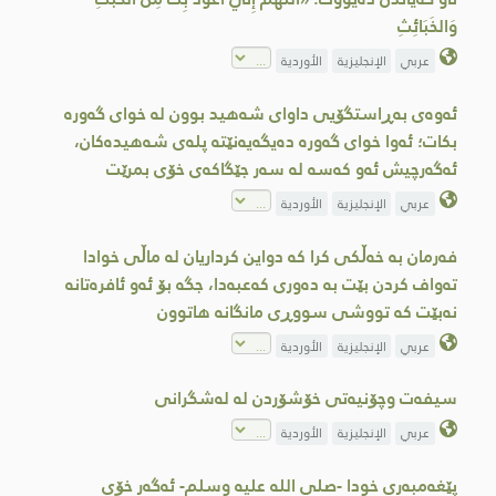
وَالخَبَائِثِ
عربي
الإنجليزية
الأوردية
ئەوەی بەڕاستگۆیی داوای شەهید بوون لە خوای گەورە
بکات؛ ئەوا خوای گەورە دەیگەیەنێتە پلەی شەهیدەکان،
ئەگەرچیش ئەو کەسە لە سەر جێگاکەی خۆی بمرێت
عربي
الإنجليزية
الأوردية
فەرمان بە خەڵکی کرا کە دواین کرداریان لە ماڵی خوادا
تەواف کردن بێت بە دەوری کەعبەدا، جگە بۆ ئەو ئافرەتانە
نەبێت کە تووشی سووڕی مانگانە هاتوون
عربي
الإنجليزية
الأوردية
سیفەت وچۆنیەتی خۆشۆردن لە لەشگرانی
عربي
الإنجليزية
الأوردية
پێغەمبەری خودا -صلى الله علیه وسلم- ئەگەر خۆی