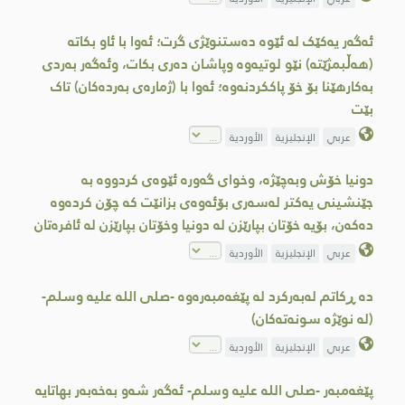
ئەگەر یەکێک لە ئێوە دەستنوێژی گرت؛ ئەوا با ئاو بكاتە
(هەڵبمژێتە) نێو لوتیەوە وپاشان دەری بکات، وئەگەر بەردی
بەکارهێنا بۆ خۆ پاککردنەوە؛ ئەوا با (ژمارەی بەردەكان) تاک
بێت
عربي
الإنجليزية
الأوردية
دونیا خۆش وبەچێژە، وخوای گەورە ئێوەی کردووە بە
جێنشینی یەکتر لەسەری بۆئەوەی بزانێت کە چۆن کردەوە
دەکەن، بۆیە خۆتان بپارێزن لە دونیا وخۆتان بپارێزن لە ئافرەتان
عربي
الإنجليزية
الأوردية
دە ڕكاتم لەبەركرد لە پێغەمبەرەوە -صلى اللە علیە وسلم-
(لە نوێژە سونەتەكان)
عربي
الإنجليزية
الأوردية
پێغەمبەر -صلى اللە علیە وسلم- ئەگەر شەو بەخەبەر بهاتایە