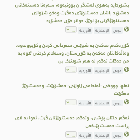
بشۆردایە بەهۆی لەشگران بوونیەوە، سەرەتا دەستەكانی
دەشۆرد پاشان دەستنوێژی دەگرت وەکو شێوازی
دەستنوێژگرتن بۆ نوێژ، دواتر خۆی دەشۆرد
عربي
الإنجليزية
الأوردية
گۆڕەکەم مەکەن بە شوێنی سەردانی کردن وکۆبوونەوە،
وماڵەکانتان مەکەن بە گۆڕستان، وسەلام کردنی ئێوە بە
من دەگات ئەگەر لە هەر شوێنێک بن
عربي
الإنجليزية
الأوردية
تەنها چووكی -ئەندامی زاوزێی- دەشۆرێت، ودەستنوێژ
دەگرێت
عربي
الإنجليزية
الأوردية
ئەگەر جلتان پۆشی، وئەگەر دەستنوێژتان گرت، ئەوا بە لای
ڕاست دەست پێبکەن
عربي
الإنجليزية
الأوردية