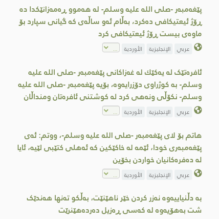
پێغەمبەر -صلى اللە علیە وسلم- لە هەموو ڕەمەزانێکدا دە
ڕۆژ ئیعتیکافی دەکرد، بەڵام ئەو ساڵەی کە گیانی سپارد بۆ
ماوەی بیست ڕۆژ ئیعتیکافی کرد
عربي
الإنجليزية
الأوردية
ئافرەتێک لە یەكێك لە غەزاكانی پێغەمبەر -صلى اللە علیە
وسلم- بە کوژراوی دۆزرایەوە، بۆیە پێغەمبەر -صلى اللە علیە
وسلم- نكۆڵی ونەهی کرد لە کوشتنی ئافرەتان ومنداڵان
عربي
الإنجليزية
الأوردية
هاتم بۆ لای پێغەمبەر -صلى اللە علیە وسلم-، ووتم: ئەی
پێغەمبەری خودا، ئێمە لە خاکێکین کە ئەهلی کتێبی لێیە، ئایا
لە دەفرەکانیان خواردن بخۆین
عربي
الإنجليزية
الأوردية
بە دڵنیاییەوە نەزر کردن خێر ناهێنێت، بەڵکو تەنها هەندێک
شت بەهۆیەوە لە کەسی ڕەزیل دەردەهێنرێت