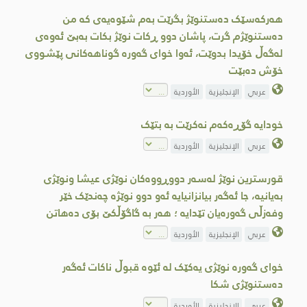
هەرکەسێک دەستنوێژ بگرێت بەم شێوەیەی کە من
دەستنوێژم گرت، پاشان دوو ڕکات نوێژ بکات بەبێ ئەوەی
لەگەڵ خۆیدا بدوێت، ئەوا خوای گەورە گوناهەكانی پێشووی
خۆش دەبێت
عربي
الإنجليزية
الأوردية
خودایە گۆڕەکەم نەکرێت بە بتێک
عربي
الإنجليزية
الأوردية
قورسترین نوێژ لەسەر دووڕووەکان نوێژی عیشا ونوێژی
بەیانیە، جا ئەگەر بیانزانیایە ئەو دوو نوێژە چەندێک خێر
وفەزڵی گەورەیان تێدایە ؛ ھەر بە گاگۆڵکێ بۆی دەھاتن
عربي
الإنجليزية
الأوردية
خواى گەورە نوێژی یەکێک لە ئێوە قبوڵ ناکات ئەگەر
دەستنوێژی شکا
عربي
الإنجليزية
الأوردية