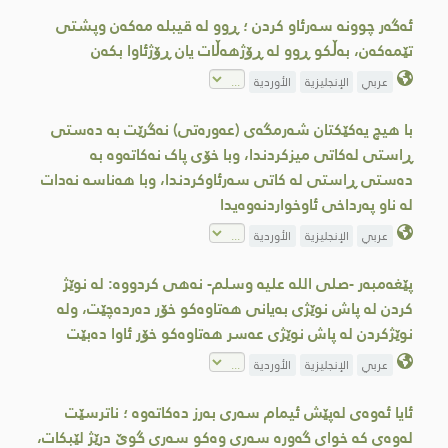
ئەگەر چوونە سەرئاو كردن ؛ ڕوو لە قیبلە مەكەن وپشتی
تێمەكەن، بەڵکو ڕوو لە ڕۆژھەڵات یان ڕۆژئاوا بکەن
عربي
الإنجليزية
الأوردية
با هیچ یەکێکتان شەرمگەی (عەورەتی) نەگرێت بە دەستی
ڕاستی لەکاتی میزکردندا، وبا خۆی پاک نەکاتەوە بە
دەستی ڕاستی لە کاتی سەرئاوکردندا، وبا هەناسە نەدات
لە ناو پەرداخی ئاوخواردنەوەیدا
عربي
الإنجليزية
الأوردية
پێغەمبەر -صلى اللە علیە وسلم- نەهی کردووە: لە نوێژ
کردن لە پاش نوێژی بەیانی هەتاوەکو خۆر دەردەچێت، ولە
نوێژکردن لە پاش نوێژی عەسر هەتاوەکو خۆر ئاوا دەبێت
عربي
الإنجليزية
الأوردية
ئایا ئەوەی لەپێش ئیمام سەری بەرز دەکاتەوە ؛ ناترسێت
لەوەی کە خوای گەورە سەری وەکو سەری گوێ درێژ لێبكات،