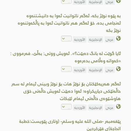
عربي
الإنجليزية
الأوردية
بە پێوە نوێژ بکە، ئەگەر ناتوانیت ئەوا بە دانیشتنەوە
ئەنجامی بدە، خۆ ئەگەر ھەر ناتوانیت ئەوا بە پاڵکەوتنەوە
نوێژ بکە
عربي
الإنجليزية
الأوردية
ئایا گوێت لە بانگ دەبێت؟». ئەویش ووتی: بەڵێ، فەرمووی :
«کەواتە وەڵامی بدەرەوە
عربي
الإنجليزية
الأوردية
ئەگەر هەریەکێکتان بۆ نوێژ هات بۆ نوێژ وبینی ئیمام لە سەر
حاڵەتێکی دیاریکراوە؛ ئەوا دەبێت ئەویش حاڵەتی خۆی
هاوشێوەی حاڵەتی ئیمام لێبکات
عربي
الإنجليزية
الأوردية
پێغەمبەر -صلى اللە علیە وسلم- (وتاری پێویست:خطبة
الحاجة)ی فێرکردین