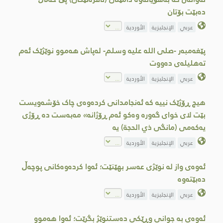
دەبێت بۆتان
عربي
الإنجليزية
الأوردية
پێغەمبەر -صلى اللە علیە وسلم- لەپاش هەموو نوێژێک ئەم
تەهلیلەى دەووت
عربي
الإنجليزية
الأوردية
هیچ ڕۆژێک نییە کە ئەنجامدانی کردەوەی چاک خۆشەویست
بێت لای خوای گەورە وەکو ئەم ڕۆژانە» مەبەست دە ڕۆژی
یەکەمی (مانگی ذي الحجة) یە
عربي
الإنجليزية
الأوردية
ئەوەی واز لە نوێژی عەسر بهێنێت؛ ئەوا کردەوەکانی پوچەڵ
دەبێتەوە
عربي
الإنجليزية
الأوردية
ئەوەی بە جوانی وڕێکی دەستنوێژ بگرێت؛ ئەوا هەموو