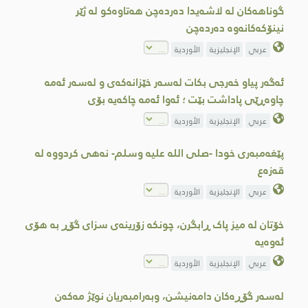
گوناهەکان لە لاشەیدا دەردەچن هەتاوەکو لە ژێر
نینۆکەکانەوە دەردەچن
عربي
الإنجليزية
الأوردية
ئەگەر پیاو خەرجی بکات لەسەر خێزانەکەى و لەسەر ئەمە
چاوەڕێی پاداشت بێت ؛ ئەوا ئەمە چاکەیە بۆی
عربي
الإنجليزية
الأوردية
پێغەمبەری خودا -صلى اللە علیە وسلم- نەهی کردووە لە
قەزەع
عربي
الإنجليزية
الأوردية
خۆتان لە میز پاک ڕابگرن، چونکە زۆرینەی سزای گۆڕ بە ھۆی
ئەوەیە
عربي
الإنجليزية
الأوردية
لەسەر گۆڕەکان دامەنیشن، وبەرامبەریان نوێژ مەکەن