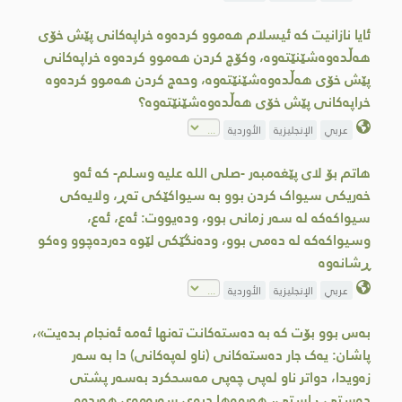
ئایا نازانیت کە ئیسلام هەموو کردەوە خراپەکانی پێش خۆی
هەڵدەوەشێنێتەوە، وکۆچ کردن هەموو کردەوە خراپەکانی
پێش خۆی هەڵدەوەشێنێتەوە، وحەج کردن هەموو کردەوە
خراپەکانی پێش خۆی هەڵدەوەشێنێتەوە؟
عربي
الإنجليزية
الأوردية
هاتم بۆ لای پێغەمبەر -صلى الله علیه وسلم- کە ئەو
خەریکی سیواک کردن بوو بە سیواکێکی تەڕ، ولایەکی
سیواکەکە لە سەر زمانی بوو، ودەیووت: ئەع، ئەع،
وسیواکەکە لە دەمی بوو، ودەنگێکی لێوە دەردەچوو وەکو
ڕشانەوە
عربي
الإنجليزية
الأوردية
بەس بوو بۆت کە بە دەستەکانت تەنها ئەمە ئەنجام بدەیت»،
پاشان: یەک جار دەستەكانی (ناو لەپەکانی) دا بە سەر
زەویدا، دواتر ناو لەپی چەپی مەسحكرد بەسەر پشتی
دەستی ڕاستی، هەروەها دیوی سەرەوەی هەردوو