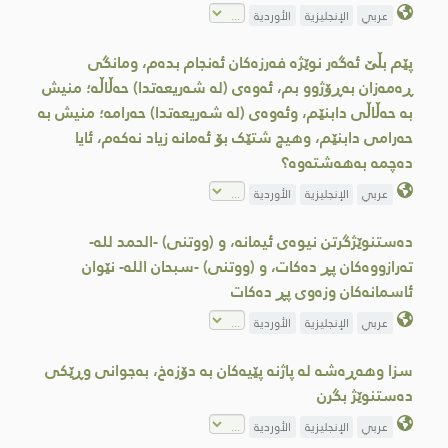
عربي
الإنجليزية
الأوردية
پێم بڵێ ئەگەر نوێژە فەرزەکان ئەنجام بدەم، ومانگى
ڕەمەزان بەڕۆژوو بم، ئەوەى (لە شەریعەتدا) حەڵاڵە؛ منیش
بە حەڵاڵی دابنێم، وئەوەى (لە شەریعەتدا) حەرامە؛ منیش بە
حەرامی دابنێم، وهیچ شتێک بۆ ئەمانە زیاد نەکەم، ئایا
دەچمە بەهەشتەوە؟
عربي
الإنجليزية
الأوردية
دەستنوێژگرتن نیوەی ئیمانە، و (ووتنی) -الحمد لله-
تەرازووەکان پڕ دەکات، و (ووتنی) -سبحان الله- نێوان
ئاسمانەکان وزەوی پڕ دەکات
عربي
الإنجليزية
الأوردية
سزا وهەڕەشە لە پاژنە پێیەكان بە دۆزەخ، بەجوانی وڕێكی
دەستنوێژ بگرن
عربي
الإنجليزية
الأوردية