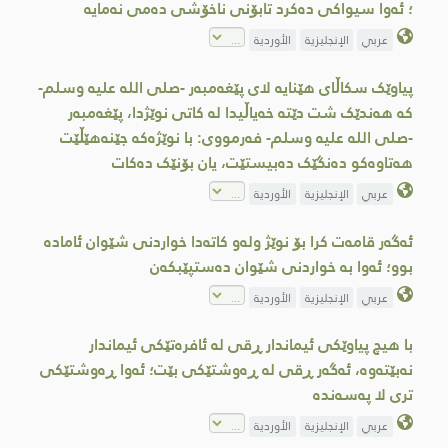
؛ ئەوا سیواکی دەکرد تابۆنی ناخۆشی دەمی نەمایە
عربي
الإنجليزية
الأوردية
پیاوێک سکاڵای هێنایە لای پێغەمبەر -صلى اللە علیە وسلم-
کە هەندێک شت دێتە خەیاڵیدا لە کاتی نوێژدا، پێغەمبەر
-صلى اللە علیە وسلم- فەرمووی: با نوێژەکە جێنەهێڵێت
هەتاوەکو دەنگێک دەبیستێت، یان بۆنێک دەکات
عربي
الإنجليزية
الأوردية
ئەگەر قامەت کرا بۆ نوێژ ولەو کاتەدا خواردنی شێوان ئامادە
بوو؛ ئەوا بە خواردنی شێوان دەستپێبکەن
عربي
الإنجليزية
الأوردية
با هیچ پیاوێکی ئیماندار ڕقی لە ئافرەتێکی ئیماندار
نەبێتەوە، ئەگەر ڕقی لە ڕەوشتێکی بێت؛ ئەوا ڕەوشتێکی
تری لا پەسەندە
عربي
الإنجليزية
الأوردية