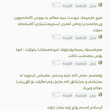
عربي
الإنجليزية
الأوردية
هیچ مارەییەک دروست نییە مەگەر بە بوونی (ئامادەبوون
وڕەزامەندی) وەلی ئەمری (سەرپەرشتیاری) ئافرەتەكە
نەبێت
عربي
الإنجليزية
الأوردية
هەرکەسێک پەیمانپێدراوێک (موعاهەدێک) بکوژێت ؛ ئەوا
بۆنی بەهەشت ناکات
عربي
الإنجليزية
الأوردية
پێغەمبەر -صلى اللە علیە وسلم- نەفرەتی کردووە لە
بەرتیلدەر و بەرتیلخۆر (كە بەرتیل وەردەگرێت بۆ گۆڕینی)
حوكم وبڕیار
عربي
الإنجليزية
الأوردية
ئیسلام لەسەر پێنج پایە بنیات نراوە