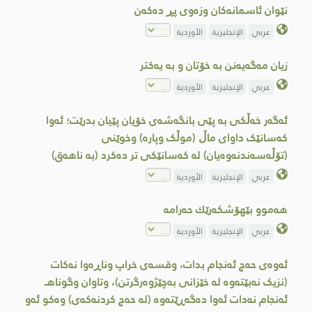
نێوان ئاسمانەکان وزەوی پڕ دەکەن
عربي
الإنجليزية
الأوردية
زيان مەگەیەنن به خۆتان و به یەكتر
عربي
الإنجليزية
الأوردية
ئەگەر خەڵکی بە پێی بانگەشەی خۆیان پێیان بدرێت؛ ئەوا
کەسانێک داوای ماڵ (موڵک وپارە) وخوێنی
(تۆڵەسەندنەوەیان) لە کەسانێکی تر دەکرد (بە ناهەق)
عربي
الإنجليزية
الأوردية
هەموو بێهۆشكەرێك حەرامە
عربي
الإنجليزية
الأوردية
ئەوەی حەج ئەنجام بدات، وقسەی خراپ وناڕەوا نەکات
(نزیک نەبێتەوە لە خێزانی بەچێژوەرگرتن)، وتاوان وگوناهـ
ئەنجام نەدات ئەوا دەگەڕێتەوە (لە حەج کردنەکەى) وەکو ئەو