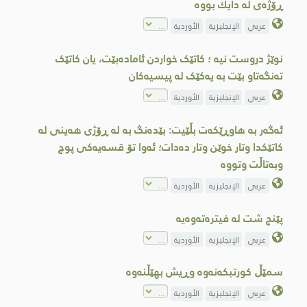
ڕۆژەی لە دایك بووە
عربي
الإنجليزية
الأوردية
نوێژ دروست نیە ؛ کاتێک خواردن ئامادەبێت، یان کاتێک
تەنگەتاو بێت بە یەکێک لە پیسیەکان
عربي
الإنجليزية
الأوردية
ئەگەر بە هاوڕێکەت بڵێیت: بێدەنگ بە لە ڕۆژی هەینی لە
کاتێکدا وتار خوێن وتار دەدات؛ ئەوا تۆ قسەیەکی پوچ
وبەتاڵت وتووە
عربي
الإنجليزية
الأوردية
پێنج شت لە فیترەتەوەیە
عربي
الإنجليزية
الأوردية
سمێڵ کورتبکەنەوە وڕیش بهێڵنەوە
عربي
الإنجليزية
الأوردية