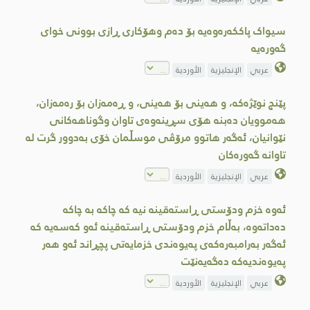
سیواک پاککەرەوەیە بۆ دەم وهۆکاری ڕازی بوونی خوای
گەورەیە
عربي
الإنجليزية
الأوردية
پێنج نوێژەکە، و ھەینی بۆ ھەینی، و ڕەمەزان بۆ رەمەزان،
ھەموویان دەبنە ھۆی سڕینەوەی تاوان وگوناھەکانی
نێوانیان، ئەگەر ھاتوو مرۆڤی موسڵمان خۆی بەدوور گرت لە
تاوانە گەورەکان
عربي
الإنجليزية
الأوردية
ئەوە خزم ودۆستی ڕاستەقینە نیە کە چاکە بە چاکە
دەداتەوە، بەڵام خزم ودۆستی ڕاستەقینە ئەو کەسەیە کە
ئەگەر بەرامبەرەکەی پەیوەندی خزمایەتی پچڕاند ئەو هەر
پەیوەندیەکە دەگەیەنێت
عربي
الإنجليزية
الأوردية