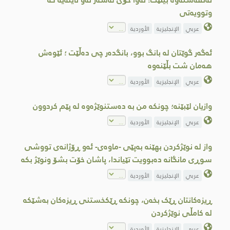
وتوویەتی
عربي
الإنجليزية
الأوردية
ئەگەر گوێتان لە بانگ بوو، بانگدەر چی دەڵێت ؛ ئێوەش
ھەمان شت بڵێنەوە
عربي
الإنجليزية
الأوردية
وازیان لێبێنە؛ چونکە من بە دەستنوێژەوە لە پێم کردوون
عربي
الإنجليزية
الأوردية
واز لە نوێژكردن بهێنە بەپێی -ماوەی- ئەو ڕۆژانەی تووشی
سوڕی مانگانە دەبوویت تێیاندا، پاشان خۆت بشۆ ونوێژ بکە
عربي
الإنجليزية
الأوردية
ڕیزەکانتان ڕێک بخەن، چونکە ڕێکخستنی ڕیزەکان بەشێكە
لە کامڵی نوێژکردن
عربي
الإنجليزية
الأوردية