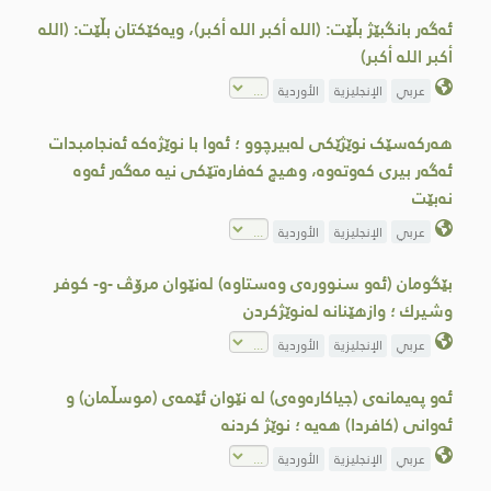
ئەگەر بانگبێژ بڵێت: (الله أكبر الله أكبر)، ویەکێکتان بڵێت: (الله
أكبر الله أكبر)
عربي
الإنجليزية
الأوردية
هەرکەسێک نوێژێکی لەبیرچوو ؛ ئەوا با نوێژەکە ئەنجامبدات
ئەگەر بیری کەوتەوە، وهیچ کەفارەتێکی نیە مەگەر ئەوە
نەبێت
عربي
الإنجليزية
الأوردية
بێگومان (ئەو سنوورەی وەستاوە) لەنێوان مرۆڤ -و- كوفر
وشیرك ؛ وازهێنانە لەنوێژكردن
عربي
الإنجليزية
الأوردية
ئەو پەیمانەی (جیاكارەوەی) لە نێوان ئێمەی (موسڵمان) و
ئەوانی (كافردا) ھەیە ؛ نوێژ کردنە
عربي
الإنجليزية
الأوردية