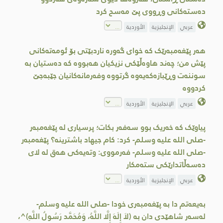
دەستەکانی وڕووی پێ مەسح کرد
عربي
الإنجليزية
الأوردية
هەر پێغەمبەرێک کە خوای گەورە ناردبێتی بۆ ئومەتەکانی
پێش من؛ چەند هاوەڵێکی نزیکیان هەبووە کە دەستیان بە
سوننەت وڕێبازەکەیەوە گرتووە وفەرمانەکانیان جێبەجێ
کردووە
عربي
الإنجليزية
الأوردية
پیاوێک کە خەریک بوو سەفەر بکات؛ پرسیاری لە پێغەمبەر
-صلى الله علیه وسلم- کرد: کام جیهاد باشترینە؟ پێغەمبەر
-صلى الله علیه وسلم- فەرمووی: وتەیەکی هەق لە لای
دەسەڵاتدارێکی ستەمکار
عربي
الإنجليزية
الأوردية
بەیعەتم دا بە پێغەمبەری خودا -صلى الله علیه وسلم-
لەسەر شاهێدی دان بە (لاَ إِلَهَ إِلَّا اللَّهُ، وَمُحَمَّد رَسُولُ اللَّهِ)^،