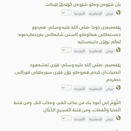
یان شێوەی وەکو شێوەی گوێدرێژ لێبکات
عربي
الإنجليزية
الأوردية
پێغەمبەری خودا -صلى اللە علیە وسلم- هەردوو
دەستەكانی هەتاوەکو ئاستی شانەکانی بەرزدەکردەوە:
ئەگەر نوێژی داببەستایە
عربي
الإنجليزية
الأوردية
پێغەمبەر -صلى اللە علیە وسلم- فێری تەشەهود
(تەحیات)ی کردم هەروەکو چۆن فێری سورەتێکی قورئانی
دەکردم
عربي
الإنجليزية
الأوردية
اللَّهُمَّ إني أعوذ بك من عذاب القبر، وعذاب النار، ومن فتنة
الْمَحْيَا وَالْمَمَاتِ، ومن فتنة الْمَسِيحِ الدَّجَّالِ
عربي
الإنجليزية
الأوردية