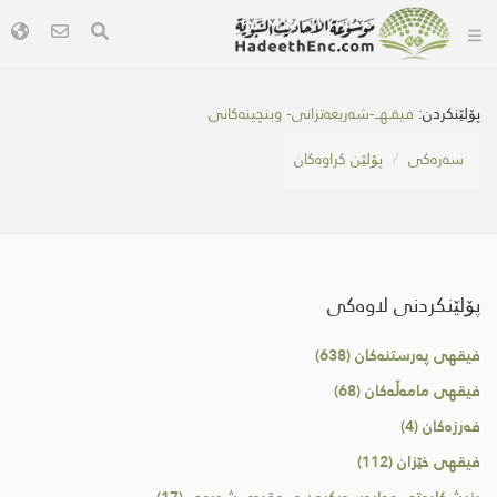
پۆلێنکردن:
فیقـهــ-شەریعەتزانی- وبنچینەکانی
سه‌ره‌كی
پۆلێن کراوەکان
پۆلێنکردنی لاوەکی
فیقهی پەرستنەكان (638)
فیقهی مامەڵەكان (68)
فەرزەكان (4)
فیقهی خێزان (112)