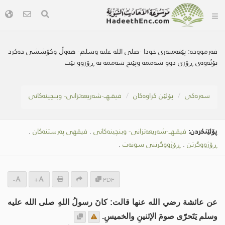
فەرموودە:
پێغەمبەری خودا -صلى اللە علیە وسلم- هەوڵ وکۆششی دەکرد
بۆئەوەى ڕۆژی دوو شەممە وپێنج شەممە بە ڕۆژوو بێت
سه‌ره‌كی
پۆلێن کراوەکان
فیقـهــ-شەریعەتزانی- وبنچینەکانی
پۆلێنکردن:
فیقـهــ-شەریعەتزانی- وبنچینەکانی
.
فیقهی پەرستنەكان
.
ڕۆژووگرتن
.
ڕۆژووگرتنی سونەت
.
-
+
PDF
عن عائشة رضي الله عنها قالت: كانَ رسولُ اللهِ صلى الله عليه
وسلم يَتَحرّى صومَ الإثنينِ والخميسِ.