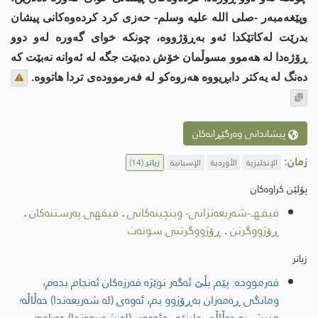
وپێغەمبەر -صلى الله عليه وسلم- حەزی کرد کردەوەکانى پیشان
بدرێت لەکاتێکدا ئەو بەڕۆژووە، چونکە خواى گەورە لەو دوو
ڕۆژەدا لە هەموو مسوڵمان خۆش دەبێت جگە لە ئەوانە نەبێت کە
دەنگ لە یەکتر دابڕیووە هەروەکو لە فەرموودەى تردا هاتووە.
پیشاندانی وەرگێڕانەکان
زمان:
الإنجليزية
الأوردية
الإسبانية
زیاتر
(14)
پۆلێن کراوەکان
فیقـهــ-شەریعەتزانی- وبنچینەکانی
.
فیقهی پەرستنەكان
.
ڕۆژووگرتن
.
ڕۆژووگرتنی سونەت
زیاتر
فەرموودە: پێم بڵێ ئەگەر نوێژە فەرزەکان ئەنجام بدەم،
ومانگى ڕەمەزان بەڕۆژوو بم، ئەوەى (لە شەریعەتدا) حەڵاڵە؛
منیش بە حەڵاڵی دابنێم، وئەوەى (لە شەریعەتدا) حەرامە؛