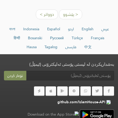
< پێشوو
دوواتر >
عربي
English
اردو
Español
Indonesia
বাংলা
हिन्दी
Bosanski
Русский
Türkçe
Français
中文
فارسی
Tagalog
Hausa
بەشداریکردن لە لیستی پۆستی ئەلیکترۆنی (ئیمێڵ)
تۆمار کردن
github.com/IslamHouse-API