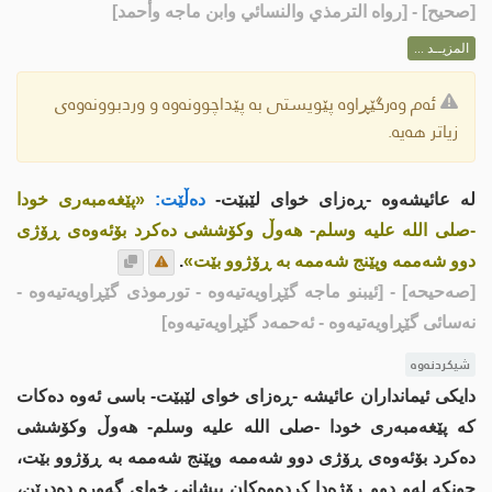
[
صحيح
] - [رواه الترمذي والنسائي وابن ماجه وأحمد]
المزيــد ...
ئەم وەرگێڕاوە پێویستی بە پێداچوونەوە و وردبوونەوەی
زیاتر هەیە.
لە عائیشەوە -ڕەزای خوای لێبێت-
دەڵێت:
«پێغەمبەری خودا
-صلى اللە علیە وسلم- هەوڵ وکۆششی دەکرد بۆئەوەى ڕۆژی
دوو شەممە وپێنج شەممە بە ڕۆژوو بێت»
.
[صەحیحە]
- [ئیبنو ماجه گێڕاویەتیەوە - تورموذی گێڕاویەتیەوە -
نەسائی گێڕاویەتیەوە - ئەحمەد گێڕاویەتیەوە]
شیکردنەوە
دایکی ئیمانداران عائیشە -ڕەزای خوای لێبێت- باسی ئەوە دەکات
کە پێغەمبەری خودا -صلى اللە علیە وسلم- هەوڵ وکۆششی
دەکرد بۆئەوەى ڕۆژی دوو شەممە وپێنج شەممە بە ڕۆژوو بێت،
چونکە لەو دوو ڕۆژەدا کردەوەکان پیشانی خواى گەورە دەدرێن،