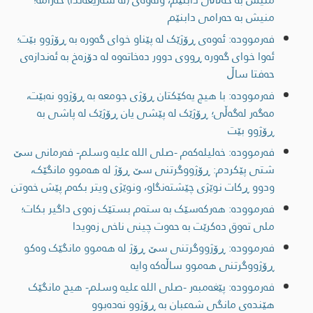
منیش بە حەرامی دابنێم
فەرموودە: ئەوەی ڕۆژێک لە پێناو خوای گەورە بە ڕۆژوو بێت؛
ئەوا خوای گەورە ڕووی دوور دەخاتەوە لە دۆزەخ بە ئەندازەی
حەفتا ساڵ
فەرموودە: با هیچ یەکێکتان ڕۆژی جومعە بە ڕۆژوو نەبێت،
مەگەر لەگەڵی؛ ڕۆژێک لە پێشی یان ڕۆژێک لە پاشی بە
ڕۆژوو بێت
فەرموودە: خەلیلەکەم -صلى اللە علیە وسلم- فەرمانی سێ
شتی پێکردم: ڕۆژووگرتنی سێ ڕۆژ لە هەموو مانگێک،
ودوو ڕکات نوێژی چێشتەنگاو، ونوێژی ویتر بکەم پێش خەوتن
فەرموودە: هەرکەسێک بە ستەم بستێک زەوی داگیر بکات؛
ملی تەوق دەکرێت بە حەوت چینی ناخی زەویدا
فەرموودە: ڕۆژووگرتنی سێ ڕۆژ لە هەموو مانگێک وەکو
ڕۆژووگرتنی هەموو ساڵەکە وایە
فەرموودە: پێغەمبەر -صلى اللە علیە وسلم- هیچ مانگێک
هێندەی مانگی شەعبان بە ڕۆژوو نەدەبوو