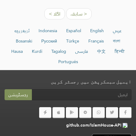
< سابقہ
اگلا >
عربي
English
Español
Indonesia
ئۇيغۇرچە
Bosanski
Русский
Türkçe
Français
বাংলা
हिन्दी
中文
فارسی
Tagalog
Kurdî
Hausa
Português
ایمیل سبسکرپشن میں رجسٹر کریں
رجسٹریشن
github.com/IslamHouse-API