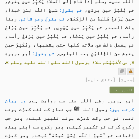
الله عليه وسلم إذا قام إلى الصلاة يُكَبِّرُ حين يقوم،
ثم يُكَبِّرُ حين يركع،
ثم يقول:
سَمِعَ اللَّه لِمَنْ حَمِدَهُ،
حين يَرْفَعُ صُلْبَهُ من الرَّكْعَةِ،
ثم يقول وهو قائم:
ربنا
ولك الحمد، ثم يُكَبِّرُ حين يَهْوِي، ثم يُكَبِّرُ حين يَرْفَعُ
رأسه، ثم يُكَبِّرُ حين يَسْجُدُ، ثم يُكَبِّرُ حين يَرْفَعُ رأسه،
ثم يفعل ذلك في صلاته كلها حتى يقضيها، ويُكَبِّرُ حين
يقوم من الثِّنْتَيْنِ بعد الجلوس،
ثم يقول:
أبو هريرة
«إني لأشَبَهُكم صلاة برسول الله صلى الله عليه وسلم »
.
[
صحيح
] - [متفق عليه]
المزيــد ...
ابو ہریرہ رضی اللہ عنہ سے روایت ہے،
وہ بیان
کرتے ہیں:
رسول اللہ ﷺ جب نماز کے لئے کھڑے ہوتے
تھے، تو جس وقت کھڑے ہوتے تکبیر کہتے، پھر جب
رکوع کرتے تو تکبیر کہتے، پھر رکوع سے اپنی پیٹھ
اٹھاتے تو ”سَمِعَ اللَّه لِمَنْ حَمِدَهُ“ کہتے۔ پھر کھڑے