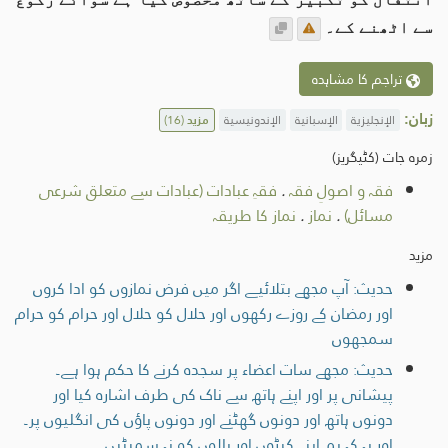
سے اٹھنے کے۔
تراجم کا مشاہدہ
زبان:
الإنجليزية
الإسبانية
الإندونيسية
مزید
(16)
زمرہ جات (کٹیگریز)
فقہ و اصولِ فقہ
.
فقہِ عبادات (عبادات سے متعلق شرعی
مسائل)
.
نماز
.
نماز کا طریقہ
مزید
حدیث: آپ مجھے بتلائیے اگر میں فرض نمازوں کو ادا کروں
اور رمضان کے روزے رکھوں اور حلال کو حلال اور حرام کو حرام
سمجھوں
حدیث: مجھے سات اعضاء پر سجدہ کرنے کا حکم ہوا ہے۔
پیشانی پر اور اپنے ہاتھ سے ناک کی طرف اشارہ کیا اور
دونوں ہاتھ اور دونوں گھٹنے اور دونوں پاؤں کی انگلیوں پر۔
اور یہ کہ ہم اپنے کپڑوں اور بالوں کو نہ سمیٹیں۔