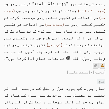
ہونے کی حالت میں ”رَبَّنَا وَلَكَ الْحَمْدُ“ کہتے۔ پھر جب
(سجدہ کے لئے)
جھکتے تو تکبیر کہتے، پھر جب
(سجدے
سے)
سر اٹھاتے تو تکبیر کہتے، پھر جب سجدہ کرتے تو
تکبیر کہتے، پھر جب
(سجدے سے)
سر اٹھاتے تو تکبیر
کہتے۔ پھر پوری نماز میں اسی طرح کرتے یہاں تک کہ
اس کو پورا کر لیتے۔ اسی طرح جب دو رکعتوں سے،
بیٹھنے کے بعد اٹھتے
(تب بھی)
تکبیر کہتے۔ پھر ابو
ہریرہ رضی اللہ عنہ نے فرمایا: ”میں تم سب سے
زیادہ رسول اللہ ﷺ کے مشابہ نماز ادا کرتا ہوں“۔
[صحیح]
- [متفق علیہ]
شرح
نماز پوری کی پوری قول و فعل کے ذریعے اللہ کی
تعظیم پر مشتمل ہے۔ اس حدیث میں نماز کے شعار کا
بیان ہے جو کہ اللہ سبحانہ و تعالیٰ کی کبریائی
اور عظمت کا اثبات ہے۔ اللہ نے اس کو نماز کا شعار