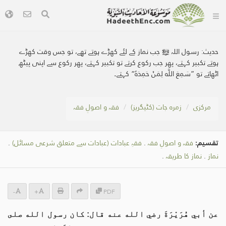
حدیث:
رسول اللہ ﷺ جب نماز کے لئے کھڑے ہوتے تھے، تو جس وقت کھڑے
ہوتے تکبیر کہتے، پھر جب رکوع کرتے تو تکبیر کہتے، پھر رکوع سے اپنی پیٹھ
اٹھاتے تو ”سَمِعَ اللَّه لِمَنْ حَمِدَهُ“ کہتے۔
مرکزی
زمرہ جات (کٹیگریز)
فقہ و اصولِ فقہ
تقسیم:
فقہ و اصولِ فقہ
.
فقہِ عبادات (عبادات سے متعلق شرعی مسائل)
.
نماز
.
نماز کا طریقہ
.
-
+
PDF
عن أبي هُرَيْرَةَ رضي الله عنه قال: كان رسول الله صلى