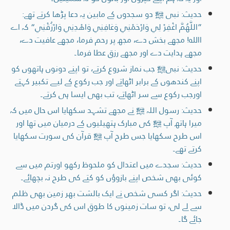
حدیث: نبی ﷺ دو سجدوں کے مابین یہ دعا پڑھا کرتے تھے:
”اللَّهُمَّ اغْفِرْ لِي وَارْحَمْنِي وَعَافِنِي وَاهْدِنِي وَارْزُقْنِي“ کہ اے
اﷲ! مجھے بخش دے، مجھ پر رحم فرما، مجھے عافیت دے،
مجھے ہدایت دے اور مجھے رزق عطا فرما۔
حدیث: نبیﷺ جب نماز شروع کرتے، تو اپنے دونوں ہاتھوں کو
اپنے کندھوں کے برابر اٹھاتے اور جب رکوع کے لیے تکبیر کہتے
اورجب رکوع سے سر اٹھاتے، تب بھی ایسا ہی کرتے۔
حدیث: رسول اللہ ﷺ نے مجھے تشہد سکھایا اس حال میں کہ
میرا ہاتھ آپ ﷺ کی مبارک ہتھیلیوں کے درمیان میں تھا اور
اس طرح سکھایا جس طرح آپ ﷺ قرآن کی سورت سکھایا
کرتے تھے۔
حدیث: سجدے میں اعتدال کو ملحوظ رکھو اورتم میں سے
کوئی بھی شخص اپنے بازوؤں کو کتے کی طرح نہ بچھائے۔
حدیث: اگر کسی شخص نے ایک بالشت بھر زمین بھی ظلم
سے لے لی، تو سات زمینوں کا طوق اس کی گردن میں ڈالا
جائے گا۔