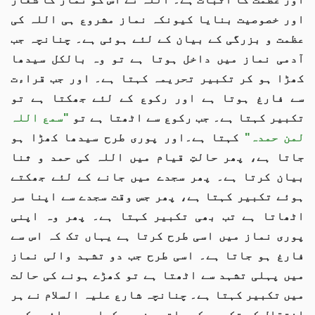
اور خصوصیت بنایا کیونکہ نماز مشروع ہی اللہ کی
عظمت و بزرگی کے بیان کے لئے ہوئی ہے۔ چنانچہ جب
آدمی نماز میں داخل ہوتا ہے تو وہ بالکل سیدھا
کھڑا ہو کر تکبیر تحریمہ کہتا ہے۔ اور جب قراءت
سے فارغ ہوتا ہے اور رکوع کے لئے جھکتا ہے تو
تکبیر کہتا ہے۔ جب رکوع سے اٹھتا ہے تو
"سمع اللہ
لمن حمدہ"
کہتا ہے۔اور پوری طرح سیدھا کھڑا ہو
جاتا ہے، پھر حالتِ قیام میں اللہ کی حمد و ثنا
بیان کرتا ہے۔ پھر سجدے میں جانے کے لئے جھکتے
ہوئے تکبیر کہتا ہے، پھر جس وقت سجدے سے اپنا سر
اٹھاتا ہے تب بھی تکبیر کہتا ہے۔ پھر وہ اپنی
پوری نماز میں اسی طرح کرتا ہے یہاں تک کہ اس سے
فارغ ہو جاتا ہے۔ اسی طرح جب دو تشہد والی نماز
میں پہلی تشہد سے اٹھتا ہے تو کھڑے ہونے کی حالت
میں تکبیر کہتا ہے۔ چنانچہ شارع علیہ السلام نے ہر
انتقال کو تکبیر کے ساتھ مخصوص کیا ہے سوائے رکوع