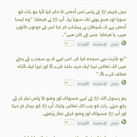
نبی کریم ﷺ کے پاس اس آدمی کا ذکر کيا گيا جو رات کو
سویا اور صبح ہونے تک سویا رہا۔ آپ ﷺ نے فرمایا: ”وہ ایسا
آدمى ہے کہ شیطان نے پیشاب کر دیا اس کے دونوں کانوں
میں، یا فرمایا: جس کے کان میں“۔
عربي
الإنجليزية
الأوردية
”تو کثرت سے سجدہ کیا کر۔ اس لیے کہ ہر سجدے کے بدلے
میں اللہ تعالیٰ تیرا ایک درجہ بلند کرے گا اور تیرا ایک گناہ
معاف کرے گا۔“
عربي
الإنجليزية
الأوردية
ہم رسول اللہ ﷺ کے لیے مسواک اور وضو کا پانی تیار کر کے
رکھ دیتے۔ رات کو جب اللہ تعالی چاہتا، آپ ﷺ کو بیدار کر دیتا
اور آپ ﷺ مسواک اور وضو کرکے نماز پڑھتے۔
عربي
الإنجليزية
الأوردية