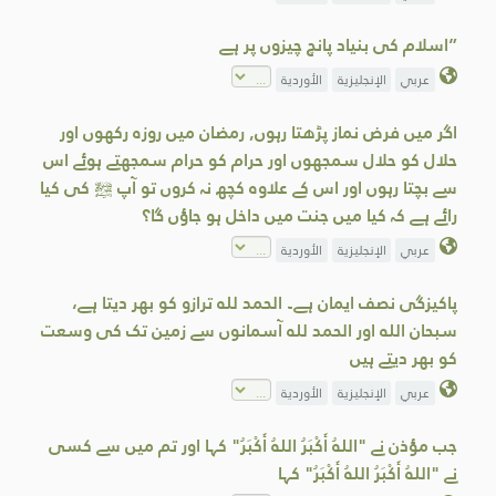
”اسلام کی بنیاد پانچ چیزوں پر ہے
عربي
الإنجليزية
الأوردية
اگر میں فرض نماز پڑھتا رہوں, رمضان میں روزہ رکھوں اور
حلال کو حلال سمجھوں اور حرام کو حرام سمجھتے ہوئے اس
سے بچتا رہوں اور اس کے علاوہ کچھ نہ کروں تو آپ ﷺ کی کیا
رائے ہے کہ کیا میں جنت میں داخل ہو جاؤں گا؟
عربي
الإنجليزية
الأوردية
پاکیزگی نصف ایمان ہے۔ الحمد لله ترازو کو بھر دیتا ہے،
سبحان الله اور الحمد لله آسمانوں سے زمین تک کی وسعت
کو بھر دیتے ہیں
عربي
الإنجليزية
الأوردية
جب مؤذن نے "اللهُ أَكْبَرُ اللهُ أَكْبَرُ" کہا اور تم میں سے کسی
نے "اللهُ أَكْبَرُ اللهُ أَكْبَرُ" کہا