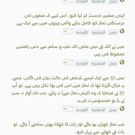
عربي
الإنجليزية
الأوردية
اپنی صفیں درست کر لیا کرو۔ اس لیے کہ صفوں کی
درستگی نماز کو کامل بنانے والی چیزوں میں سے ایک ہے۔
عربي
الإنجليزية
الأوردية
میں نے اللہ کے نبی صلی اللہ علیہ و سلم سے دس رکعتیں
محفوظ کی ہیں
عربي
الإنجليزية
الأوردية
نبی ﷺ سے ایک ایسے شخص کی حالت بیان کی گئی، جسے
یہ خیال گزرتا تھا کہ نماز میں اس کی ہوا نکل رہی ہے۔ تو آپ
ﷺ نے فرمایا کہ وہ (اپنی نماز سے) نہ پلٹے، جب تک آواز نہ سن
لے یا بو محسوس نہ کرے۔
عربي
الإنجليزية
الأوردية
جب نماز کھڑی ہو جائے اور رات کا کھانا بھی سامنے آ جائے، تو
رات کے کھانے سے پہل کرو۔