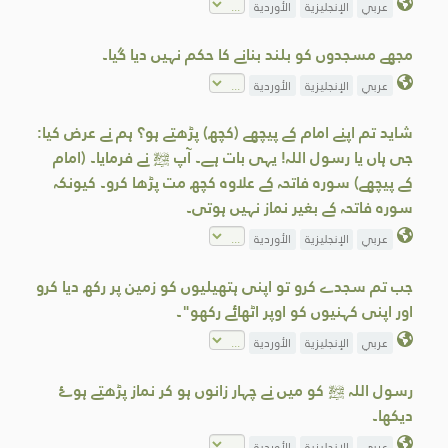
عربي
الإنجليزية
الأوردية
مجھے مسجدوں کو بلند بنانے کا حکم نہیں دیا گیا۔
عربي
الإنجليزية
الأوردية
شاید تم اپنے امام کے پیچھے (کچھ) پڑھتے ہو؟ ہم نے عرض کیا:
جی ہاں یا رسول اللہ! یہی بات ہے۔ آپ ﷺ نے فرمایا۔ (امام
کے پیچھے) سورہ فاتحہ کے علاوہ کچھ مت پڑھا کرو۔ کیونکہ
سورہ فاتحہ کے بغیر نماز نہیں ہوتی۔
عربي
الإنجليزية
الأوردية
جب تم سجدے کرو تو اپنی ہتھیلیوں کو زمین پر رکھ دیا کرو
اور اپنی کہنیوں کو اوپر اٹھائے رکھو"۔
عربي
الإنجليزية
الأوردية
رسول اللہ ﷺ کو میں نے چہار زانوں ہو کر نماز پڑھتے ہو‎ۓ
دیکھا۔
عربي
الإنجليزية
الأوردية