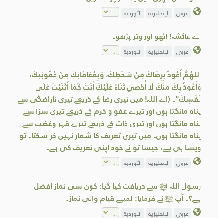
عربي
الإنجليزية
الأوردية
اے عائشہ! اٹھو اور وتر پڑھو۔
عربي
الإنجليزية
الأوردية
اللهُمَّ أَعُوذُ بِرِضَاكَ مِنْ سَخَطِكَ، وَبِمُعَافَاتِكَ مِنْ عُقُوبَتِكَ،
وَأَعُوذُ بِكَ مِنْكَ لَا أُحْصِي ثَنَاءً عَلَيْكَ أَنْتَ كَمَا أَثْنَيْتَ عَلَى
نَفْسِكَ"۔ (اے اللہ! میں تیری رضا کے ذریعے تیری ناراضگی سے
پناہ مانگتا ہوں اور تیرے عفو و کرم کے ذریعے تیری سزا سے
پناہ مانگتا ہوں اور تیری ذات کے ذریعے تیرے قہر وغضب سے
پناہ مانگتا ہوں۔ میں تیری تعریف کا شمار نہیں کر سکتا۔ تو
ویسا ہی ہے، جیسا تو نے خود اپنی تعریف کى ہے۔
عربي
الإنجليزية
الأوردية
رسول اللہ ﷺ سے دریافت کیا گیا: کون سی نماز افضل
ہے؟۔ آپ ﷺ نے فرمایا: لمبے قیام والی نماز۔
عربي
الإنجليزية
الأوردية