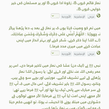
نماز قائم کروں گا، زکوۃ ادا کروں گا اور ہر مسلمان کی خیر
خواہی کروں گا۔
عربي
الإنجليزية
الأوردية
میں تم کو وصیت کرتا ہوں کہ ہر نماز کے بعد یہ دعا پڑھنا ہرگز
نہ چھوڑنا : اللَّهُمَّ أَعِنِّي عَلَى ذِكْرِكَ وَشُكْرِكَ وَحُسْنِ عِبَادَتِكَ۔
(اے اللہ! اپنا ذکر کرنے، شکر کرنے اور بہتر انداز میں اپنی
عبادت کرنے میں میری مدد فرما۔)
عربي
الإنجليزية
الأوردية
نبی ﷺ نے (ایک دن) عشا کی نماز میں تاخیر فرما دی۔ اس پر
عمر رضی اللہ عنہ نکلے اور کہنے لگے: یا رسول اللہ! نماز
پڑھانے کے لیے تشریف لائیے۔ عورتیں اور بچے سو چکے ہیں۔
چنانچہ رسول اللہ ﷺ باہر تشریف لائے، اس حال میں کہ آپ ﷺ
کے سر مبارک سے پانی ٹپک رہا تھا اور آپ ﷺ فرما رہے تھے:
اگر مجھے اپنی امت (یا آپ ﷺ نے فرمایا) اگر مجھے لوگوں کے
دشواری میں مبتلا ہونے کا اندیشہ نہ ہوتا، تو انھیں حکم دیتا
کہ وہ اس گھڑی میں یہ نماز پڑھا کریں۔