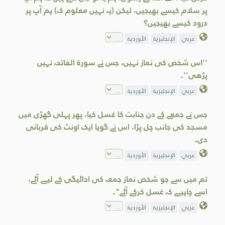
پر سلام کیسے بھیجیں، لیکن (یہ نہيں معلوم کہ) ہم آپ پر
درود کیسے بھیجیں؟
عربي
الإنجليزية
الأوردية
''اس شخص کی نماز نہیں، جس نے سورۃ الفاتحہ نہیں
پڑھی''۔
عربي
الإنجليزية
الأوردية
جس نے جمعے کے دن جنابت کا غسل کیا، پھر پہلی گھڑی میں
مسجد کی جانب چل پڑا، اس نے گویا ایک اونٹ کی قربانی
دی۔
عربي
الإنجليزية
الأوردية
تم میں سے جو شخص نماز جمعہ کی ادائیگی کے لیے آئے،
اسے چاہیے کہ غسل کرکے آئے"۔
عربي
الإنجليزية
الأوردية