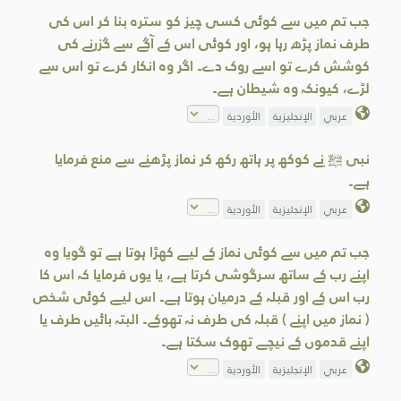
جب تم میں سے کوئی کسی چیز کو سترہ بنا کر اس کی
طرف نماز پڑھ رہا ہو، اور کوئی اس کے آگے سے گزرنے کی
کوشش کرے تو اسے روک دے۔ اگر وہ انکار کرے تو اس سے
لڑے، کیونکہ وہ شیطان ہے۔
عربي
الإنجليزية
الأوردية
نبی ﷺ نے کوکھ پر ہاتھ رکھ کر نماز پڑھنے سے منع فرمایا
ہے۔
عربي
الإنجليزية
الأوردية
جب تم میں سے کوئی نماز کے لیے کھڑا ہوتا ہے تو گویا وہ
اپنے رب کے ساتھ سرگوشی کرتا ہے، یا یوں فرمایا کہ اس کا
رب اس کے اور قبلہ کے درمیان ہوتا ہے۔ اس لیے کوئی شخص
( نماز میں اپنے ) قبلہ کی طرف نہ تھوکے۔ البتہ بائیں طرف یا
اپنے قدموں کے نیچے تھوک سکتا ہے۔
عربي
الإنجليزية
الأوردية