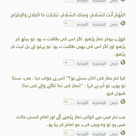
عربي
الإنجليزية
الأوردية
اللَّهُمَّ أَنْتَ السَّلَامُ، وَمِنْكَ السَّلَامُ، تَبَارَكْتَ ذَا الْجَلَالِ وَالْإِكْرَامِ
عربي
الإنجليزية
الأوردية
کھڑے ہوکر نماز پڑھو۔ اگر اس کی طاقت نہ ہو، تو بیٹھ کر
پڑھو اور اگر اس کی بھی طاقت نہ ہو، تو پہلو کے بل لیٹ کر
پڑھو۔
عربي
الإنجليزية
الأوردية
کیا تم نماز کی اذان سنتے ہو؟" اس نے جواب دیا : جی، سنتا
تو ہوں، تو آپ نے کہا : "(نماز کی ندا لگانے والے کی ندا)
قبول کرو۔
عربي
الإنجليزية
الأوردية
جب تم میں سے کوئی نماز پڑھنے آئے اور امام کسی حالت
میں ہو تو وہ وہی کرے جو امام کر رہا ہو۔
عربي
الإنجليزية
الأوردية