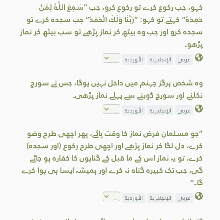
کہو، جب رکوع کرے تو رکوع کرو، جب ”سَمِعَ اللَّهُ لِمَنْ
حَمِدَهُ“ کہتے تو کہو: ”رَبَّنَا وَلَكَ الْحَمْدُ“ جب سجدہ کرے تو
سجدہ کرو اور جب وہ بیٹھ کر نماز پڑھے تو سب بیٹھ کر نماز
پڑھو۔
عربي
الإنجليزية
الأوردية
وہ شخص ہرگز جہنم میں داخل نہيں ہوگا، جس نے سورج
نکلنے اور سورج ڈوبنے سے پہلے نماز پڑھی۔
عربي
الإنجليزية
الأوردية
”جو مسلمان فرض نماز کا وقت پائے، پھر اچھی طرح وضو
کرے، دل لگا کر نماز پڑھے اور اچھی طرح رکوع (اور سجدہ)
کرے، تو یہ نماز اس کے ما قبل کے گناہوں کا کفارہ ہو جائے
گی، جب تک کبیرہ گناہ نہ کرے اور ہمیشہ ایسا ہی ہوا کرے
گا۔“
عربي
الإنجليزية
الأوردية