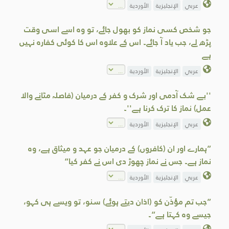
عربي
الإنجليزية
الأوردية
جو شخص کسی نماز کو بھول جائے، تو وہ اسے اسی وقت
پڑھ لے، جب یاد آ جائے۔ اس کے علاوہ اس کا کوئی کفارہ نہیں
ہے
عربي
الإنجليزية
الأوردية
''بے شک آدمی اور شرک و کفر کے درمیان (فاصلہ مٹانے والا
عمل) نماز کا ترک کرنا ہے''۔
عربي
الإنجليزية
الأوردية
”ہمارے اور ان (کافروں) کے درمیان جو عہد و میثاق ہے، وہ
نماز ہے۔ جس نے نماز چھوڑ دی اس نے کفر کیا“
عربي
الإنجليزية
الأوردية
”جب تم مؤذّن کو (اذان دیتے ہوئے) سنو، تو ویسے ہی کہو،
جیسے وہ کہتا ہے“۔