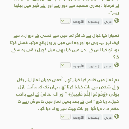
نے فرمایا : ہماری مسجد سے دور رہے اور اپنے گھر میں بیٹھا
رہے"۔
عربي
الإنجليزية
الأوردية
تمھارا کیا خیال ہے کہ اگر تم میں سے کسی کے دروازے سے
ایک نہر بہہ رہی ہو اور وہ اس میں ہر روز پانچ مرتبہ غسل کرتا
ہو، تو کیا اس کے بدن میں ذرا بھی میل کچیل باقی رہ سکے
گا؟
عربي
الإنجليزية
الأوردية
ہم نماز میں کلام کیا کرتے تھے۔ آدمی دوران نماز اپنے بغل
والے شخص سے بات کرلیا کرتا تھا، یہاں تک کہ یہ آیت نازل
ہوئی ﴿وَقُومُوا لِلَّـهِ قَانِتِينَ﴾ ”اور اللہ تعالیٰ کے لیے باادب
کھڑے رہا کرو“ اس کے بعد ہمیں نماز میں خاموش رہنے کا
حکم دے دیا گیا اور بات چیت سے روک دیا گیا۔
عربي
الإنجليزية
الأوردية