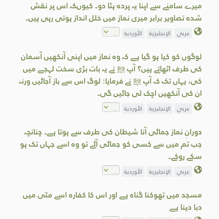
میرے سامنے سے اپنا یہ پردہ ہٹا دو۔ کیوںکہ اس پر نقش
شدہ تصاویر برابر میری نماز میں خلل انداز ہوتی رہی ہیں۔
عربي
الإنجليزية
الأوردية
لوگوں کو کیا ہو گیا ہے کہ وہ نماز میں اپنی آنکھیں آسمان
کی طرف اٹھاتے ہیں؟ آپ ﷺ نے یہ بات بڑی سخت لہجے میں
کی، یہاں تک کہ آپ ﷺ نے فرمایا: لوگ اس سے باز آجائیں ورنہ
ان کی آنکھیں اچک لی جائیں گی۔
عربي
الإنجليزية
الأوردية
دورانِ نماز جمائی آنا شیطان کی طرف سے ہوتا ہے۔ چنانچہ
جب تم میں سے کسی کو جمائی آئے تو وہ اسے جہاں تک ہو
سکے روکے۔
عربي
الإنجليزية
الأوردية
مسجد ميں تھوکنا گناہ ہے اور اس کا کفارہ اسے مٹی میں
دبا دینا ہے