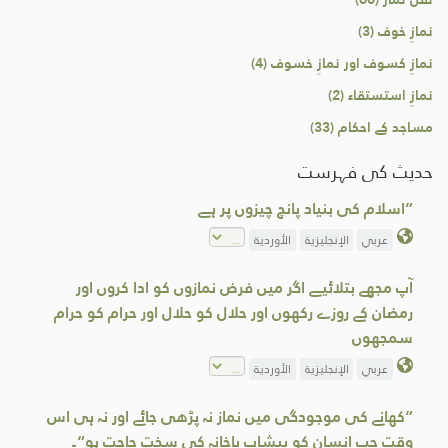
نمازِ خوف (3)
نمازِ کسوف اور نمازِ خسوف (4)
نمازِ استستقاء (2)
مساجد کے احکام (33)
حدیث کی فہرست
”اسلام کی بنیاد پانچ چیزوں پر ہے
عربي
الإنجليزية
الأوردية
آپ مجھے بتلائیے اگر میں فرض نمازوں کو ادا کروں اور
رمضان کے روزے رکھوں اور حلال کو حلال اور حرام کو حرام
سمجھوں
عربي
الإنجليزية
الأوردية
”کھانے کی موجودگی میں نماز نہ پڑھی جائے اور نہ ہی اس
وقت جب انسان کو پیشاب پاخانہ کی سخت حاجت ہو“۔