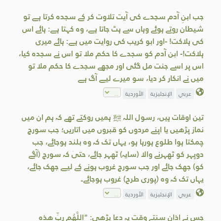
جب ابنِ آدم سجدے کی آیت تلاوت کر کے سجدہ کرتا ہے تو
شیطان روتے ہوئے وہاں سے ہٹ جاتا ہے، وہ کہتا ہے: ہائے اس
کی ہلاکت! -اور ابو کریب کی روایت میں ہے: ہائے میری
ہلاکت!- ابن آدم کو سجدے کا حکم ملا تو اس نے سجدہ کیا،
اس پر اسے جنت مل گئی اور مجھے سجدے کا حکم ملا تو
میں نے انکار کر دیا، سو میرے لیے آگ ہے
عربي
الإنجليزية
الأوردية
تین اوقات ہیں، رسول اللہ ﷺ ہمیں روکتے تھے کہ ہم ان میں
نماز پڑھیں یا اپنے مردوں کو قبروں میں اتاریں؛ جب سورج
چمکتا ہوا طلوع ہورہا ہو، یہاں تک کہ وہ بلند ہوجائے، جب
دوپہر کو ٹھہرنے والا (سایہ) ٹھہر جائے، حتیٰ کہ سورج (آگے
کو) جھک جائے اور جب سورج غروب ہونے کے لیے جھک جائے،
یہاں تک کہ وہ (پوری طرح) غروب ہوجائے۔
عربي
الإنجليزية
الأوردية
جس نے اذان سنتے وقت یہ دعا پڑھی: "اللَّهُم ربِّ هذه