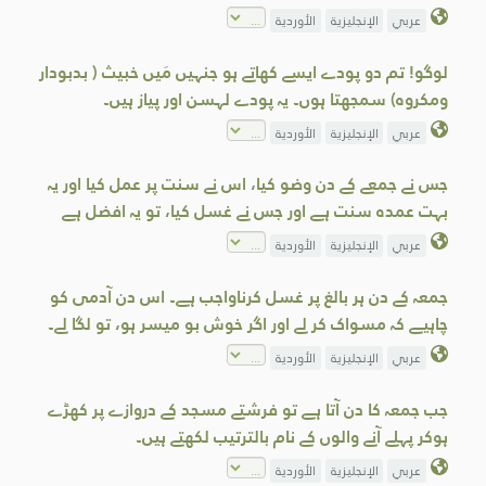
عربي
الإنجليزية
الأوردية
لوگو! تم دو پودے ایسے کھاتے ہو جنہیں مَیں خبیث ( بدبودار
ومکروہ) سمجھتا ہوں۔ یہ پودے لہسن اور پیاز ہیں۔
عربي
الإنجليزية
الأوردية
جس نے جمعے کے دن وضو کیا، اس نے سنت پر عمل کیا اور یہ
بہت عمدہ سنت ہے اور جس نے غسل کیا، تو یہ افضل ہے
عربي
الإنجليزية
الأوردية
جمعہ کے دن ہر بالغ پر غسل کرناواجب ہے۔ اس دن آدمی کو
چاہیے کہ مسواک کر لے اور اگر خوش بو میسر ہو، تو لگا لے۔
عربي
الإنجليزية
الأوردية
جب جمعہ کا دن آتا ہے تو فرشتے مسجد کے دروازے پر کھڑے
ہوکر پہلے آنے والوں کے نام بالترتیب لکھتے ہیں۔
عربي
الإنجليزية
الأوردية