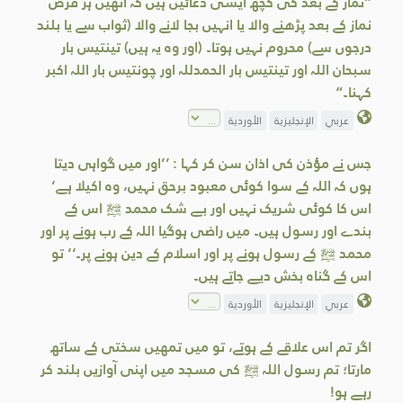
”نماز کے بعد کی کچھ ایسی دعائیں ہیں کہ انھیں ہر فرض
نماز کے بعد پڑھنے والا یا انہیں بجا لانے والا (ثواب سے یا بلند
درجوں سے) محروم نہیں ہوتا۔ (اور وہ یہ ہیں) تینتیس بار
سبحان اللہ اور تینتیس بار الحمدللہ اور چونتیس بار اللہ اکبر
کہنا۔“
عربي
الإنجليزية
الأوردية
جس نے مؤذن کی اذان سن کر کہا : ’’اور میں گواہی دیتا
ہوں کہ اللہ کے سوا کوئی معبود برحق نہیں، وہ اکیلا ہے‘
اس کا کوئی شریک نہیں اور بے شک محمد ﷺ اس کے
بندے اور رسول ہیں۔ میں راضی ہوگیا اللہ کے رب ہونے پر اور
محمد ﷺ کے رسول ہونے پر اور اسلام کے دین ہونے پر۔‘‘ تو
اس کے گناہ بخش دیے جاتے ہيں۔
عربي
الإنجليزية
الأوردية
اگر تم اس علاقے کے ہوتے، تو میں تمھیں سختی کے ساتھ
مارتا؛ تم رسول اللہ ﷺ کی مسجد میں اپنی آوازیں بلند کر
رہے ہو!