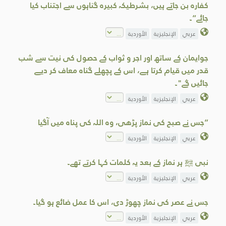
کفارہ بن جاتے ہیں، بشرطیکہ کبیرہ گناہوں سے اجتناب کیا
جائے“۔
عربي
الإنجليزية
الأوردية
جوایمان کے ساتھ اور اجر و ثواب کے حصول کی نیت سے شب
قدر میں قیام کرتا ہے، اس کے پچھلے گناہ معاف کر دیے
جائیں گے"۔
عربي
الإنجليزية
الأوردية
”جس نے صبح کی نماز پڑھی، وہ اللہ کی پناہ میں آگیا
عربي
الإنجليزية
الأوردية
نبی ﷺ ہر نماز کے بعد یہ کلمات کہا کرتے تھے۔
عربي
الإنجليزية
الأوردية
جس نے عصر کی نماز چھوڑ دی، اس کا عمل ضا‏ئع ہو گیا۔
عربي
الإنجليزية
الأوردية