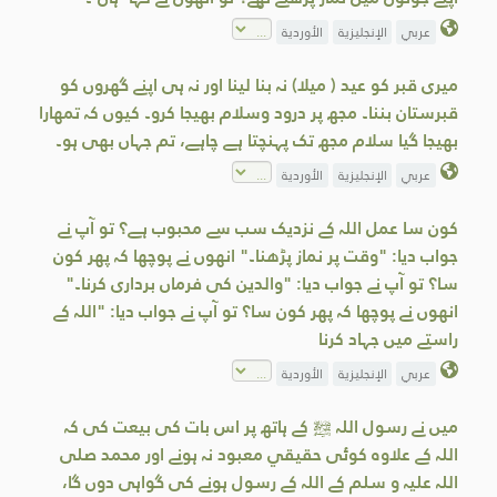
عربي
الإنجليزية
الأوردية
میری قبر کو عید ( میلا) نہ بنا لینا اور نہ ہی اپنے گھروں کو
قبرستان بننا۔ مجھ پر درود وسلام بھیجا کرو۔ کیوں کہ تمھارا
بھیجا گیا سلام مجھ تک پہنچتا ہے چاہے، تم جہاں بھی ہو۔
عربي
الإنجليزية
الأوردية
کون سا عمل اللہ کے نزدیک سب سے محبوب ہے؟ تو آپ نے
جواب دیا: "وقت پر نماز پڑھنا۔" انھوں نے پوچھا کہ پھر کون
سا؟ تو آپ نے جواب دیا: "والدین کی فرماں برداری کرنا۔"
انھوں نے پوچھا کہ پھر کون سا؟ تو آپ نے جواب دیا: "اللہ کے
راستے میں جہاد کرنا
عربي
الإنجليزية
الأوردية
میں نے رسول اللہ ﷺ کے ہاتھ پر اس بات کی بیعت کی کہ
اللہ کے علاوہ کوئی حقيقي معبود نہ ہونے اور محمد صلی
اللہ علیہ و سلم کے اللہ کے رسول ہونے کی گواہی دوں گا،