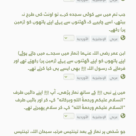
جب تم میں سے کوئی سجدہ کرے تو اونٹ کی طرح نہ
بیٹھے، اسے چاہیے کہ گھٹنوں سے پہلے اپنے ہاتھوں کو (زمین
پر) رکھے۔
عربي
الإنجليزية
الأوردية
ابن عمر رضی اللہ عنہما (نماز میں سجدے میں جاتے ہوئے)
اپنے ہاتھوں کو اپنے گھٹنوں سے پہلے (زمین پر) رکھتے تھے اور
فرماتے کہ رسول اللہ ﷺ بھی ایسے ہی کیا کرتے تھے۔
عربي
الإنجليزية
الأوردية
ميں نے نبی ﷺ کے ساتھ نماز پڑھی۔ آپ ﷺ اپنے دائیں طرف
"السلام عليكم ورحمةُ اللهِ وبركاته" کہہ کر اور بائیں طرف
"السلام عليكم ورحمةُ الله" کہہ کر سلام پھیرتے تھے۔
عربي
الإنجليزية
الأوردية
جو شخص ہر نماز کے بعد تینتیس مرتبہ سبحان اللہ، تینتیس