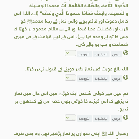
الدَّعْوَة التَّامة، والصَّلاة القَائمة، آتِ محمدا الوَسِيلَة
والفَضِيلة، وابْعَثْه مَقَامًا محمودًا الَّذي وعَدْتَه" (اے اللہ! اس
کامل دعوت اور قائم ہونے والی نماز کے رب! محمدﷺ کو
قرب اور فضیلت عطا فرما اور انہیں مقام محمود پر کھڑا کر
جس کا تو نے وعدہ کیا ہے)۔ اس کے لیے قیامت کے دن میری
شفاعت واجب ہو جائے گی۔
عربي
الإنجليزية
الأوردية
اللہ بالغ عورت کی نماز بغیر دوپٹے کے قبول نہیں کرتا۔
عربي
الإنجليزية
الأوردية
تم میں سے کوئی شخص ایک کپڑے میں اس حال میں نماز
نہ پڑھے کہ اس کپڑے کا کوئی بھی حصہ اس کے کندھوں پر
نہ ہو۔
عربي
الإنجليزية
الأوردية
رسول اللہ ﷺ اپنی سواری پر نماز پڑھتے تھے، وہ جس طرف