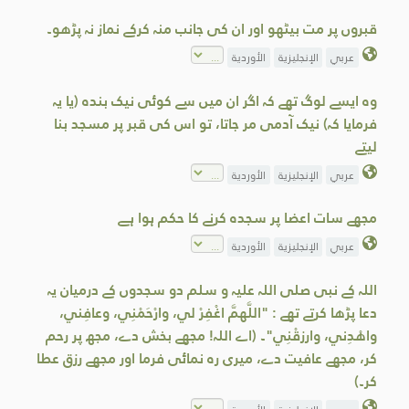
قبروں پر مت بیٹھو اور ان کی جانب منہ کرکے نماز نہ پڑھو۔
عربي
الإنجليزية
الأوردية
وہ ایسے لوگ تھے کہ اگر ان میں سے کوئی نیک بندہ (یا یہ
فرمایا کہ) نیک آدمی مر جاتا، تو اس کی قبر پر مسجد بنا
لیتے
عربي
الإنجليزية
الأوردية
مجھے سات اعضا پر سجدہ کرنے کا حکم ہوا ہے
عربي
الإنجليزية
الأوردية
اللہ کے نبی صلی اللہ علیہ و سلم دو سجدوں کے درمیان یہ
دعا پڑھا کرتے تھے : "اللَّهمَّ اغْفِرْ لي، وارْحَمْنِي، وعافِني،
واهْدِني، وارزقْنِي"۔ (اے اللہ! مجھے بخش دے، مجھ پر رحم
کر، مجھے عافیت دے، میری رہ نمائی فرما اور مجھے رزق عطا
کر۔)