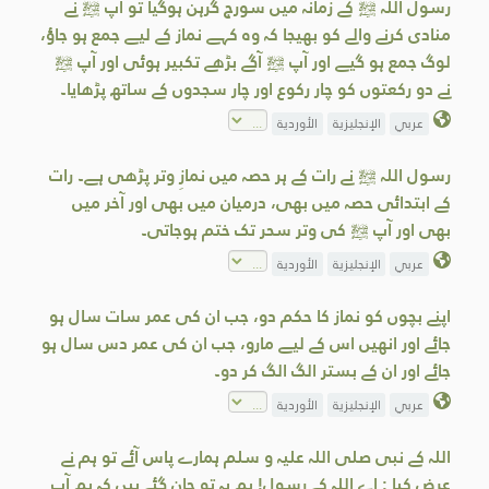
رسول اللہ ﷺ کے زمانہ میں سورج گرہن ہوگیا تو آپ ﷺ نے
منادی کرنے والے کو بھیجا کہ وہ کہے نماز کے لیے جمع ہو جاؤ،
لوگ جمع ہو گیے اور آپ ﷺ آگے بڑھے تکبیر ہوئی اور آپ ﷺ
نے دو رکعتوں کو چار رکوع اور چار سجدوں کے ساتھ پڑھایا۔
عربي
الإنجليزية
الأوردية
رسول اللہ ﷺ نے رات کے ہر حصہ میں نمازِ وتر پڑھی ہے۔ رات
کے ابتدائی حصہ میں بھی، درمیان میں بھی اور آخر میں
بھی اور آپ ﷺ کی وتر سحر تک ختم ہوجاتی۔
عربي
الإنجليزية
الأوردية
اپنے بچوں کو نماز کا حکم دو، جب ان کی عمر سات سال ہو
جائے اور انھیں اس کے لیے مارو، جب ان کی عمر دس سال ہو
جائے اور ان کے بستر الگ الگ کر دو۔
عربي
الإنجليزية
الأوردية
اللہ کے نبی صلی اللہ علیہ و سلم ہمارے پاس آئے تو ہم نے
عرض کیا : اے اللہ کے رسول! ہم یہ تو جان گئے ہیں کہ ہم آپ