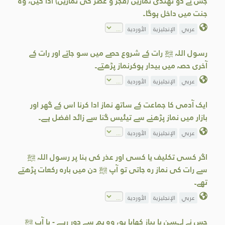
جس نے دو ٹھنڈی نمازیں (فجر و عصر کی نمازیں) ادا کیں، وہ
جنت میں داخل ہوگا۔
عربي
الإنجليزية
الأوردية
رسول اللہ ﷺ رات کے شروع حصے میں سو جاتے اور رات کے
آخری حصہ میں بیدار ہوکرنماز پڑھتے۔
عربي
الإنجليزية
الأوردية
ایک آدمی کا جماعت کے ساتھ نماز ادا کرنا اس کے گھر اور
بازار میں نماز پڑھنے سے تیئیس گنا سے زائد افضل ہے۔
عربي
الإنجليزية
الأوردية
اگر کسی تکلیف یا کسی اور عذر کی بنا پر رسول اللہ ﷺ
سے رات کی نماز رہ جاتی تو آپ ﷺ دن میں بارہ رکعات پڑھتے
تھے۔
عربي
الإنجليزية
الأوردية
جس نے لہسن یا پیاز کھایا ہو، وہ ہم سے دور رہے - یا آپ ﷺ