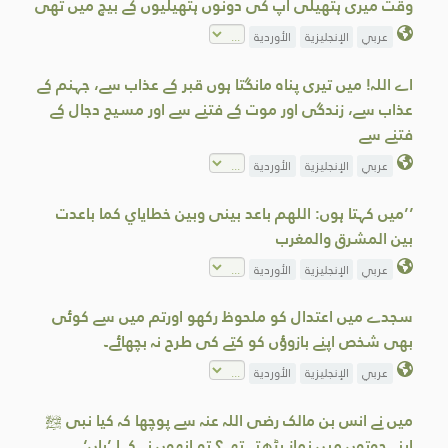
وقت میری ہتھیلی آپ کی دونوں ہتھیلیوں کے بیچ میں تھی
عربي
الإنجليزية
الأوردية
اے اللہ! میں تیری پناہ مانگتا ہوں قبر کے عذاب سے، جہنم کے
عذاب سے، زندگی اور موت کے فتنے سے اور مسیح دجال کے
فتنے سے
عربي
الإنجليزية
الأوردية
’’میں کہتا ہوں: اللھم باعد بینی وبین خطایاي کما باعدت
بین المشرق والمغرب
عربي
الإنجليزية
الأوردية
سجدے میں اعتدال کو ملحوظ رکھو اورتم میں سے کوئی
بھی شخص اپنے بازوؤں کو کتے کی طرح نہ بچھائے۔
عربي
الإنجليزية
الأوردية
میں نے انس بن مالک رضی اللہ عنہ سے پوچھا کہ کیا نبی ﷺ
اپنے جوتوں میں نماز پڑھتے تھے؟ تو انھوں نے کہا ’ہاں‘۔