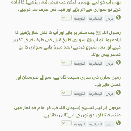
بھی آپ کو لیے پھرتی۔ لیکن جب فرض (نماز پڑھنے) کا ارادہ
کرتے تو سواری سے اتر پڑتے اور قبلہ کی طرف منہ کرلیتے۔
عربي
الإنجليزية
الأوردية
رسول اللہ ﷺ جب سفر پر جاتے اور آپ کا نفل نماز پڑھنے کا
ارادہ ہوتا تو آپ ﷺ سواری کا رخ قبلے کی طرف کر کے تکبیر
کہتے اور نماز شروع کردیتے (بعد میں) چاہے سواری کا رخ
کدھر بھی ہوتا۔
عربي
الإنجليزية
الأوردية
زمین ساری کی ساری سجدہ گاہ ہے، سوائے قبرستان اور
غسل خانے کے۔
عربي
الإنجليزية
الأوردية
مردوں کے لیے تسبیح (سبحان اللہ کہہ کر امام کو نماز میں
متنبہ کرنا) اور عورتوں کے لیےتالی بجانا ہے۔
عربي
الإنجليزية
الأوردية