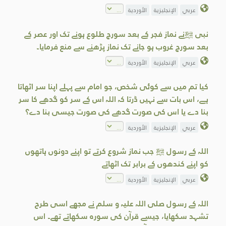
عربي
الإنجليزية
الأوردية
نبی ﷺنے نماز فجر کے بعد سورج طلوع ہونے تک اور عصر کے
بعد سورج غروب ہو جانے تک نماز پڑھنے سے منع فرمایا۔
عربي
الإنجليزية
الأوردية
کیا تم میں سے کوئی شخص، جو امام سے پہلے اپنا سر اٹھاتا
ہے، اس بات سے نہیں ڈرتا کہ اللہ اس کے سر کو گدھے کا سر
بنا دے یا اس کی صورت گدھے کی صورت جیسی بنا دے؟
عربي
الإنجليزية
الأوردية
اللہ کے رسول ﷺ جب نماز شروع کرتے تو اپنے دونوں ہاتھوں
کو اپنے کندھوں کے برابر تک اٹھاتے
عربي
الإنجليزية
الأوردية
اللہ کے رسول صلی اللہ علیہ و سلم نے مجھے اسی طرح
تشہد سکھایا، جیسے قرآن کی سورہ سکھاتے تھے۔ اس