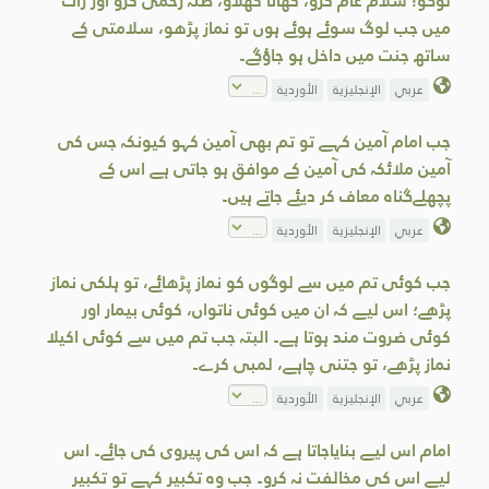
لوگو! سلام عام کرو، کھانا کھلاؤ، صلہ رحمی کرو اور رات
میں جب لوگ سوئے ہوئے ہوں تو نماز پڑھو، سلامتی کے
ساتھ جنت میں داخل ہو جاؤگے۔
عربي
الإنجليزية
الأوردية
جب امام آمین کہے تو تم بھی آمین کہو کیونکہ جس کی
آمین ملائکہ کی آمین کے موافق ہو جاتی ہے اس کے
پچھلےگناہ معاف کر دیئے جاتے ہیں۔
عربي
الإنجليزية
الأوردية
جب کوئی تم میں سے لوگوں کو نماز پڑھائے، تو ہلکی نماز
پڑھے؛ اس لیے کہ ان میں کوئی ناتواں، کوئی بیمار اور
کوئی ضروت مند ہوتا ہے۔ البتہ جب تم میں سے کوئی اکیلا
نماز پڑھے، تو جتنی چاہے، لمبی کرے۔
عربي
الإنجليزية
الأوردية
امام اس لیے بنایاجاتا ہے کہ اس کی پیروی کی جائے۔ اس
لیے اس کی مخالفت نہ کرو۔ جب وہ تکبیر کہے تو تکبیر