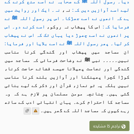
دیا۔ رسول اللہ ﷺ کے صحابہ نے اسے منع کرنے کے
لیے اسے آوازیں دیں کہ:
نہ،
نہ۔ ایک اور روایت میں
ہے کہ انھوں نے اسے جھڑکا۔ اس پر رسول اللہ ﷺ نے
فرمایا کہ:
اس کا پیشاب نہ روکو،
اسے کرنے دو۔ اس
پر انھوں نے اسے چھوڑ دیا یہاں تک کہ اس نے پیشاب
کر لیا۔ پھر رسول اللہ ﷺ نے اسے بلایا اور فرمایا:
ان مساجد میں پیشاب اور گندگی کرنا مناسب
نہیں۔۔۔۔۔ نبی ﷺ نے وضاحت فرمائی کہ مساجد میں
گندگی اور نجاست پھیلانا جیسے قضائے حاجت کرنا،
کوڑا کچرا پھینکنا اور آوازیں بلند کرنا مناسب
نہیں بلکہ یہ تو نماز، قرآن اور ذکر کے لیے بنائی
گئی ہیں۔ چنانچہ مومن مسلمان پر لازم ہے کہ وہ
مساجد کا احترام کرے۔ یہاں انتہائی ادب کے ساتھ
رہے کیوں کہ مساجد اللہ کے گھر ہیں۔
تراجم کا مشاہدہ