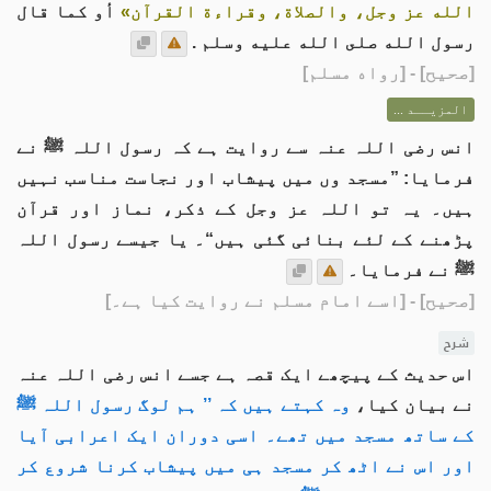
الله عز وجل، والصلاة، وقراءة القرآن»
أو كما قال
رسول الله صلى الله عليه وسلم .
[
صحيح
] - [رواه مسلم]
المزيــد ...
انس رضی اللہ عنہ سے روایت ہے کہ رسول اللہ ﷺ نے
فرمایا: ”مسجد وں میں پیشاب اور نجاست مناسب نہیں
ہیں۔ یہ تو اللہ عز وجل کے ذکر، نماز اور قرآن
پڑھنے كے لئے بنائی گئی ہیں“۔ یا جیسے رسول اللہ
ﷺ نے فرمایا۔
[صحیح]
- [اسے امام مسلم نے روایت کیا ہے۔]
شرح
اس حدیث کے پیچھے ایک قصہ ہے جسے انس رضی اللہ عنہ
نے بیان کیا،
وہ کہتے ہیں کہ ’’ ہم لوگ رسول اللہ ﷺ
کے ساتھ مسجد میں تھے۔ اسی دوران ایک اعرابی آیا
اور اس نے اٹھ کر مسجد ہی میں پیشاب کرنا شروع کر