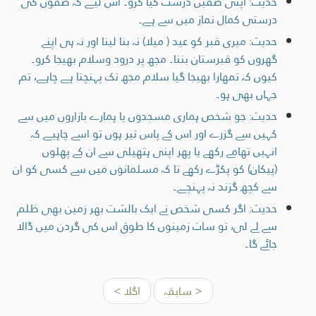
حدیث: اپنی صفیں درست کیا کرو۔ اس لیے کہ صفوں کی
درستی کمال نماز میں سے ہے۔
حدیث: میری قبر کو عید ( میلا) نہ بنا لینا اور نہ ہی اپنے
گھروں کو قبرستان بننا۔ مجھ پر درود وسلام بھیجا کرو۔
کیوں کہ تمھارا بھیجا گیا سلام مجھ تک پہنچتا ہے چاہے، تم
جہاں بھی ہو۔
حدیث: جو شخص ہماری مسجدوں یا ہمارے بازاروں میں سے
کہیں سے گزرے اور اس کے پاس تیر ہوں تو اسے چاہیے کہ
انہیں تھامے رکھے یا پھر اپنی ہتھیلی سے ان کے پھلوں
(پیکان) کو پکڑے رکھے تا کہ مسلمانوں میں سے کسی کو ان
سے کچھ گزند نہ پہنچے۔
حدیث: اگر کسی شخص نے ایک بالشت بھر زمین بھی ظلم
سے لے لی، تو سات زمینوں کا طوق اس کی گردن میں ڈالا
جائے گا۔
< سابقہ
اگلا >