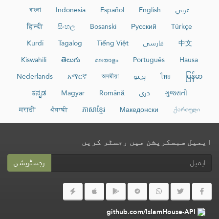
عربي
English
Español
Indonesia
বাংলা
हिन्दी
සිංහල
Bosanski
Русский
Türkçe
中文
فارسی
Tiếng Việt
Tagalog
Kurdî
Kiswahili
తెలుగు
മലയാളം
Português
Hausa
မြန်မာ
ไทย
پښتو
অসমীয়া
አማርኛ
Nederlands
ગુજરાતી
دری
Română
Magyar
ಕನ್ನಡ
मराठी
ਪੰਜਾਬੀ
ភាសាខ្មែរ
Македонски
ქართული
ایمیل سبسکرپشن میں رجسٹر کریں
رجسٹریشن
github.com/IslamHouse-API