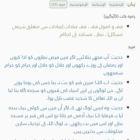
زبان:
الإنجليزية
الإسبانية
الإندونيسية
مزید
(35)
زمرہ جات (کٹیگریز)
فقہ و اصولِ فقہ
.
فقہِ عبادات (عبادات سے متعلق شرعی
مسائل)
.
نماز
.
مساجد کے احکام
مزید
حدیث: آپ مجھے بتلائیے اگر میں فرض نمازوں کو ادا کروں
اور رمضان کے روزے رکھوں اور حلال کو حلال اور حرام کو حرام
سمجھوں
حدیث: اے اللہ! میری قبر کو بت نہ بنا جس کی پوجا ہونے
لگے۔ جن لوگوں نے اپنے انبیاء کی قبروں کو سجدہ گاہ بنا لیا
ان پر اللہ تعالیٰ کا شدید غضب نازل ہوا۔
حدیث: وہ ایسے لوگ تھے کہ اگر اُن میں سے کوئی نیک بندہ
(یا یہ فرمایا کہ) نیک آدمی مر جاتا تو اس کی قبر پر مسجد
بناتے اور اس میں بت رکھتے۔ یہ لوگ اللہ کے نزدیک ساری
مخلوقات سے بدترین ہیں۔