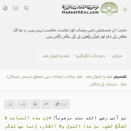
حدیث:
ان مسجدوں میں پیشاب اور نجاست مناسب نہیں ہیں۔ یہ تو اللہ
تعالی کے ذکر اور قرآن پڑھنے كے لئے بنائی گئی ہیں۔
مرکزی
زمرہ جات (کٹیگریز)
فقہ و اصولِ فقہ
تقسیم:
فقہ و اصولِ فقہ
.
فقہِ عبادات (عبادات سے متعلق شرعی مسائل)
.
نماز
.
مساجد کے احکام
.
-
+
PDF
عن أنس رضي الله عنه مرفوعاً:
«إن هذه المساجد لا
تَصْلُحُ لشيء من هذا البَول ولا القَذَر، إنما هي لِذِكْر