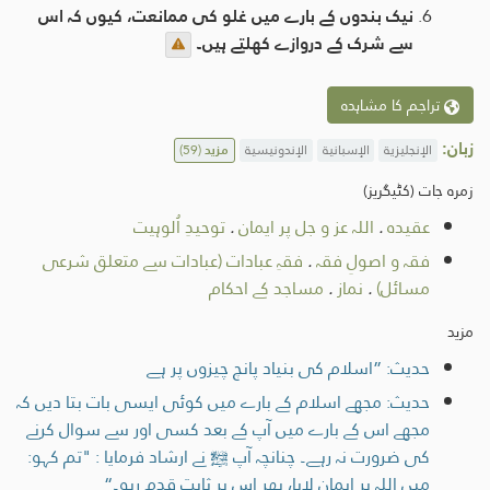
نیک بندوں کے بارے میں غلو کی ممانعت، کیوں کہ اس
سے شرک کے دروازے کھلتے ہيں۔
تراجم کا مشاہدہ
زبان:
الإنجليزية
الإسبانية
الإندونيسية
مزید
(59)
زمرہ جات (کٹیگریز)
عقیدہ
.
اللہ عز و جل پر ایمان
.
توحیدِ اُلوہیت
فقہ و اصولِ فقہ
.
فقہِ عبادات (عبادات سے متعلق شرعی
مسائل)
.
نماز
.
مساجد کے احکام
مزید
حدیث: ”اسلام کی بنیاد پانچ چیزوں پر ہے
حدیث: مجھے اسلام کے بارے میں کوئی ایسی بات بتا دیں کہ
مجھے اس کے بارے میں آپ کے بعد کسی اور سے سوال کرنے
کی ضرورت نہ رہے۔ چنانچہ آپ ﷺ نے ارشاد فرمایا : "تم کہو:
میں اللہ پر ایمان لایا، پھر اس پر ثابت قدم رہو۔“