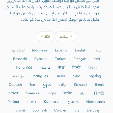
میں سے کسی کو اپنا دوست بناؤں؛ کیوں کہ اللہ تعالیٰ نے
مجھے اپنا خلیل بنایا ہے، جیسا کہ حضرت ابراہیم علیہ السلام
کو خلیل بنایا تھا اور اگر میں اپنی امت سے کسی کو اپنا
خلیل بناتا، تو ابوبکر (رضی اللہ تعالیٰ عنہ) کو بناتا۔
< سابقہ
اگلا >
عربي
English
Español
Indonesia
ئۇيغۇرچە
Bosanski
Русский
Türkçe
Français
বাংলা
සිංහල
हिन्दी
中文
فارسی
Tiếng Việt
മലയാളം
Português
Hausa
Kurdî
Tagalog
Deutsch
ไทย
မြန်မာ
தமிழ்
Kiswahili
తెలుగు
日本語
پښتو
অসমীয়া
Shqip
Svenska
አማርኛ
Yorùbá
नेपाली
Кыргызча
ગુજરાતી
Nederlands
Lietuvių
دری
Српски
Soomaali
тоҷикӣ