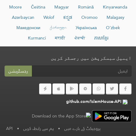
Moore
Čeština
Magyar
Română
Kinyarwanda
Azərbaycan
Wolof
ಕನ್ನಡ
Oromoo
Malagasy
Македонски
ქართული
Українська
O‘zbek
Kurmancî
मराठी
ਪੰਜਾਬੀ
ភាសាខ្មែរ
ایمیل سبسکرپشن میں رجسٹر کریں
رجسٹریشن
github.com/IslamHouse-API
پروجیکٹ کے بارے میں
•
ہم سے رابطہ کریں
•
API