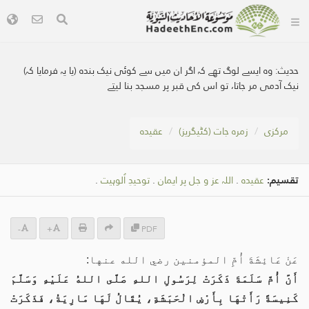
حدیث:
وہ ایسے لوگ تھے کہ اگر ان میں سے کوئی نیک بندہ (یا یہ فرمایا کہ)
نیک آدمی مر جاتا، تو اس کی قبر پر مسجد بنا لیتے
مرکزی
زمرہ جات (کٹیگریز)
عقیدہ
تقسیم:
عقیدہ
.
اللہ عز و جل پر ایمان
.
توحیدِ اُلوہیت
.
-
+
PDF
عَنْ عَائِشَةَ أُمِّ المؤمنين رضي الله عنها:
أَنَّ أُمَّ سَلَمَةَ ذَكَرَتْ لِرَسُولِ اللهِ صَلَّى اللهُ عَلَيْهِ وَسَلَّمَ
كَنِيسَةً رَأَتْهَا بِأَرْضِ الْحَبَشَةِ، يُقَالُ لَهَا مَارِيَةُ، فَذَكَرَتْ