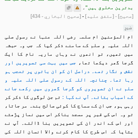
بدترین مخلوق ہیں"
۔
[صحيح]
- [متفق عليه]
-
[صحيح البخاري - 434]
شرح
ام المؤمنین ام سلمہ رضی اللہ عنہا نے رسول صلی
اللہ علیہ و سلم کے سامنے ذکر کیا کہ جب وہ حبشہ
میں تھیں، تو انھوں نے وہاں ماریہ نام کا ایک
گرجا گھر دیکھا تھا،
جس میں بہت سی تصویريں اور
نقش و نگار تھے۔ دراصل ان کو ان باتوں پر تعجب ہو
رہا تھا۔ چنانچہ اللہ کے رسول صلی اللہ علیہ و
سلم نے ان تصویروں کو گرجا گھروں میں رکھے جانے
کے اسباب بتائے۔ آپ نے کہا :
تم جن لوگوں کا ذکر کر
رہی ہو، جب ان کے سماج کا کوئی صالح بندہ مر جاتا،
تو وہ اس کی قبر پر مسجد بناکر اس میں نماز پڑھتے
اور اس کے اندر ان کی تصویریں بنا ڈالتے۔ آپ نے
بتایا کہ اس طرح کا کام کرنے والا انسان اللہ کی