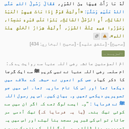
لَهُ مَا رَأَتْ فِيهَا مِنَ الصُّوَرِ،
فَقَالَ رَسُولُ اللهِ صَلَّى
اللهُ عَلَيْهِ وَسَلَّمَ:
«أُولَئِكَ قَوْمٌ إِذَا مَاتَ فِيهِمُ الْعَبْدُ
الصَّالِحُ، أَوِ الرَّجُلُ الصَّالِحُ، بَنَوْا عَلَى قَبْرِهِ مَسْجِدًا،
وَصَوَّرُوا فِيهِ تِلْكَ الصُّوَرَ، أُولَئِكَ شِرَارُ الْخَلْقِ عِنْدَ
اللهِ»
.
[
صحيح
] - [متفق عليه] - [صحيح البخاري: 434]
المزيــد ...
امّ المؤمنین عائشہ رضی اللہ عنہا سے روایت ہے کہ:
ام سلمہ رضی اللہ عنہا نے نبی کریم ﷺ سے ایک گرجا
کا ذکر کیا،
جس کو انھوں نے حبشہ کے علاقے میں
دیکھا تھا اور اس کا نام ماریہ تھا۔ اس میں جو
تصویریں دیکھی تھیں وہ بیان کیں۔ اس پر رسول اللہ
ﷺ نے فرمایا :
"وہ ایسے لوگ تھے کہ اگر ان میں سے
کوئی نیک بندہ
(یا یہ فرمایا کہ)
نیک آدمی مر
جاتا، تو اس کی قبر پر مسجد بنا لیتے اور اس میں یہ
تصویریں بنا ڈالتے۔ وہ لوگ اللہ کے نزدیک سب سے