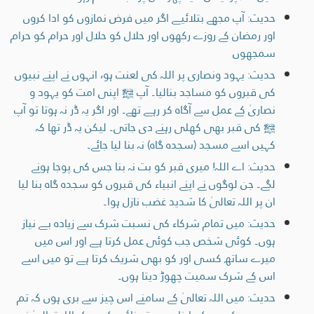
حدیث: آپ مجھے بتلائیے اگر میں فرض نمازوں کو ادا کروں
اور رمضان کے روزے رکھوں اور حلال کو حلال اور حرام کو حرام
سمجھوں
حدیث: یہود ونصاری پر اللہ کی لعنت ہو، انہوں نے اپنے نبیوں
کی قبروں کو مساجد بنالیا۔ آپ ﷺ اپنی امت کو یہود و
نصاریٰ کے عمل سے آگاہ کر رہے تھے۔ اور اگر یہ ڈر نہ ہوتا تو آپ
ﷺ کی قبر بھی کھلی رہنے دی جاتی۔ لیکن یہ ڈر تھا کہ
کہیں اسے مسجد (سجدہ گاہ) نہ بنا لیا جائے۔
حدیث: اے اللہ! میری قبر کو بت نہ بنا جس کی پوجا ہونے
لگے۔ جن لوگوں نے اپنے انبیاء کی قبروں کو سجدہ گاہ بنا لیا
ان پر اللہ تعالیٰ کا شدید غضب نازل ہوا۔
حدیث: میں تمام شرکاء کی نسبت شرک سے زیادہ بے نیاز
ہوں۔ کوئی شخص جب كوئی عمل کرتا ہے اور اس میں
میرے ساتھ کسی اور کو بھی شریک کرتا ہے تو میں اسے
اس کے شرک سمیت چھوڑ دیتا ہوں۔
حدیث: میں اللہ تعالیٰ کے سامنے اس چیز سے بری ہوں کہ تم