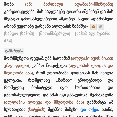
მონა
(ან: მართალი ადამიანი-წმინდანი)
გარდაიცვლება, მის საფლავზე ტაძარს აშენებენ და მას
მსგავსი გამოსახულებებით ამკობენ. ასეთი ადამიანები
არიან ყველაზე უარესნი ალლაჰის წინაშე!».
[სანდო (საჰიჰ)]
- [შეთანხმებული]
-
[საჰიჰ ალ-ბუხარი -
434]
განმარტება
მორწმუნეთა დედამ, უმმ სალამამ
(ალლაჰი იყოს მისით
კმაყოფილი)
, უამბო მოციქულს
(ალლაჰის ლოცვა და
მშვიდობა მას)
, რომ ეთიოპიაში ყოფნისას მან იხილა
ეკლესია, რომელსაც „მარია“ ეწოდებოდა და
რომელიც მოხატული იყო სურათებითა და
გამოსახულებებით. და ამან იგი გააკვირვა. შუამავალმა
(ალლაჰის ლოცვა და მშვიდობა მას)
განმარტა ამ
სურათების
(ხატების)
შექმნის მიზეზი.
და თქვა:
ისინი,
ვისზეც შენ საუბრობ, როდესაც წმინდა ადამიანი მათ