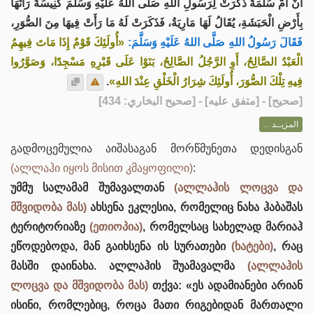
أَنَّ أُمَّ سَلَمَةَ ذَكَرَتْ لِرَسُولِ اللهِ صَلَّى اللهُ عَلَيْهِ وَسَلَّمَ كَنِيسَةً رَأَتْهَا
بِأَرْضِ الْحَبَشَةِ، يُقَالُ لَهَا مَارِيَةُ، فَذَكَرَتْ لَهُ مَا رَأَتْ فِيهَا مِنَ الصُّوَرِ،
فَقَالَ رَسُولُ اللهِ صَلَّى اللهُ عَلَيْهِ وَسَلَّمَ:
«أُولَئِكَ قَوْمٌ إِذَا مَاتَ فِيهِمُ
الْعَبْدُ الصَّالِحُ، أَوِ الرَّجُلُ الصَّالِحُ، بَنَوْا عَلَى قَبْرِهِ مَسْجِدًا، وَصَوَّرُوا
.
فِيهِ تِلْكَ الصُّوَرَ، أُولَئِكَ شِرَارُ الْخَلْقِ عِنْدَ اللهِ»
] - [متفق عليه] - [صحيح البخاري: 434]
صحيح
[
المزيــد ...
გადმოცემულია აიშასაგან მორწმუნეთა დედისგან
(ალლაჰი იყოს მისით კმაყოფილი)
:
უმმუ სალამამ შუმავალთან
(ალლაჰის ლოცვა და
მშვიდობა მას)
ახსენა ეკლესია, რომელიც ნახა ჰაბაშას
ტერიტორიაზე
(ეთიოპია)
, რომელსაც სახელად მარიაჰ
ეწოდებოდა, მან გაიხსენა ის სურათები
(ხატები)
, რაც
მასში დაინახა. ალლაჰის შუამავალმა
(ალლაჰის
ლოცვა და მშვიდობა მას)
თქვა: «ეს ადამიანები არიან
ისინი, რომლებიც, როცა მათი რიგებიდან მართალი