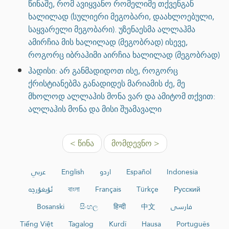
წინაშე, რომ ავიყვანო რომელიმე თქვენგან
ხალილად (სულიერი მეგობარი, დაახლოებული,
საყვარელი მეგობარი). უზენაესმა ალლაჰმა
ამირჩია მის ხალილად (მეგობრად) ისევე,
როგორც იბრაჰიმი აირჩია ხალილად (მეგობრად)
ჰადისი: არ განმადიდოთ ისე, როგორც
ქრისტიანებმა განადიდეს მარიამის ძე, მე
მხოლოდ ალლაჰის მონა ვარ და ამიტომ თქვით:
ალლაჰის მონა და მისი შუამავალი
< წინა
მომდევნო >
عربي
English
اردو
Español
Indonesia
ئۇيغۇرچە
বাংলা
Français
Türkçe
Русский
Bosanski
සිංහල
हिन्दी
中文
فارسی
Tiếng Việt
Tagalog
Kurdî
Hausa
Português