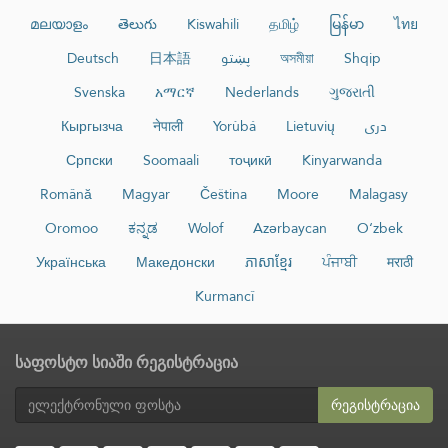
മലയാളം
తెలుగు
Kiswahili
தமிழ்
မြန်မာ
ไทย
Deutsch
日本語
پښتو
অসমীয়া
Shqip
Svenska
አማርኛ
Nederlands
ગુજરાતી
Кыргызча
नेपाली
Yorùbá
Lietuvių
دری
Српски
Soomaali
тоҷикӣ
Kinyarwanda
Română
Magyar
Čeština
Moore
Malagasy
Oromoo
ಕನ್ನಡ
Wolof
Azərbaycan
O‘zbek
Українська
Македонски
ភាសាខ្មែរ
ਪੰਜਾਬੀ
मराठी
Kurmancî
საფოსტო სიაში რეგისტრაცია
რეგისტრაცია