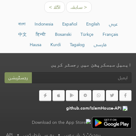
< سابقہ
اگلا >
عربي
English
Español
Indonesia
বাংলা
中文
हिन्दी
Bosanski
Türkçe
Français
فارسی
Tagalog
Kurdî
Hausa
ایمیل سبسکرپشن میں رجسٹر کریں
رجسٹریشن
github.com/IslamHouse-API
پروجیکٹ کے بارے میں
•
ہم سے رابطہ کریں
•
API