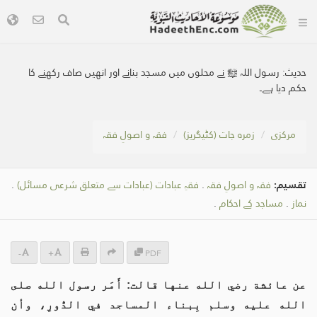
حدیث:
رسول اللہ ﷺ نے محلوں میں مسجد بنانے اور انھیں صاف رکھنے کا
حکم دیا ہے۔
مرکزی
زمرہ جات (کٹیگریز)
فقہ و اصولِ فقہ
تقسیم:
فقہ و اصولِ فقہ
.
فقہِ عبادات (عبادات سے متعلق شرعی مسائل)
.
نماز
.
مساجد کے احکام
.
-
+
PDF
عن عائشة رضي الله عنها قالت: أَمَر رسول الله صلى
الله عليه وسلم بِبناء المساجد في الدُّورِ، وأن