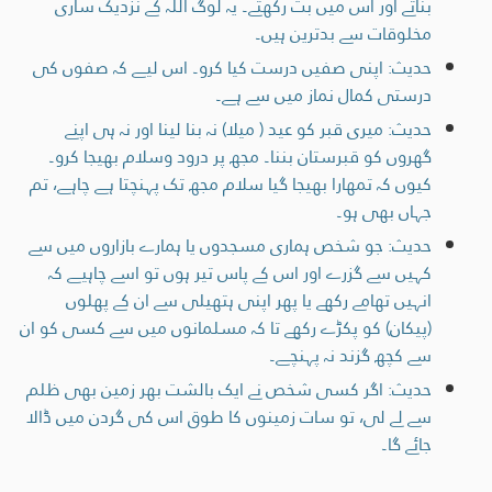
بناتے اور اس میں بت رکھتے۔ یہ لوگ اللہ کے نزدیک ساری
مخلوقات سے بدترین ہیں۔
حدیث: اپنی صفیں درست کیا کرو۔ اس لیے کہ صفوں کی
درستی کمال نماز میں سے ہے۔
حدیث: میری قبر کو عید ( میلا) نہ بنا لینا اور نہ ہی اپنے
گھروں کو قبرستان بننا۔ مجھ پر درود وسلام بھیجا کرو۔
کیوں کہ تمھارا بھیجا گیا سلام مجھ تک پہنچتا ہے چاہے، تم
جہاں بھی ہو۔
حدیث: جو شخص ہماری مسجدوں یا ہمارے بازاروں میں سے
کہیں سے گزرے اور اس کے پاس تیر ہوں تو اسے چاہیے کہ
انہیں تھامے رکھے یا پھر اپنی ہتھیلی سے ان کے پھلوں
(پیکان) کو پکڑے رکھے تا کہ مسلمانوں میں سے کسی کو ان
سے کچھ گزند نہ پہنچے۔
حدیث: اگر کسی شخص نے ایک بالشت بھر زمین بھی ظلم
سے لے لی، تو سات زمینوں کا طوق اس کی گردن میں ڈالا
جائے گا۔