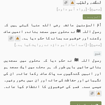
تُنظَّف، وتُطيَّب.
[
صحيح
] - [رواه أبو داود]
المزيــد ...
اُمُّ المؤمنین عائشہ رضی الله عنہا کہتی ہیں کہ
رسول اللہ ﷺ نے محلوں میں مسجد بنانے، انھیں صاف
رکھنے اور خوشبو سے بسانے کا حکم دیا ہے۔
[صحیح]
- [اسے امام ابو داؤد نے روایت کیا ہے۔]
شرح
رسول اللہ ﷺ نے حکم دیا کہ محلوں میں مسجدیں
بنائی جائیں بایں طور کہ ہر محلے میں ایک مسجد ہو
اور انہیں گندگیوں سے پاک صاف رکھا جائے، ان کی
نگہبانی اور حفاظت کی جائے اور ان میں بخور وغیرہ
جیسی عمدہ قسم کی خوشبوؤں کا انتظام کیا جائے۔