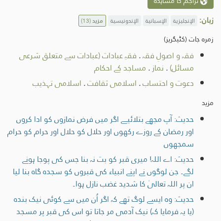
تراجم کا مشاہدہ
زبان:
الإنجليزية
الإسبانية
الإندونيسية
مزید
(13)
زمرہ جات (کٹیگریز)
فقہ و اصولِ فقہ
.
فقہِ عبادات (عبادات سے متعلق شرعی
مسائل)
.
نماز
.
مساجد کے احکام
دعوت و احتساب
.
اسلامی ثقافت
.
اسلامی تہذیب
مزید
حدیث: آپ مجھے بتلائیے اگر میں فرض نمازوں کو ادا کروں
اور رمضان کے روزے رکھوں اور حلال کو حلال اور حرام کو حرام
سمجھوں
حدیث: اے اللہ! میری قبر کو بت نہ بنا جس کی پوجا ہونے
لگے۔ جن لوگوں نے اپنے انبیاء کی قبروں کو سجدہ گاہ بنا لیا
ان پر اللہ تعالیٰ کا شدید غضب نازل ہوا۔
حدیث: وہ ایسے لوگ تھے کہ اگر اُن میں سے کوئی نیک بندہ
(یا یہ فرمایا کہ) نیک آدمی مر جاتا تو اس کی قبر پر مسجد