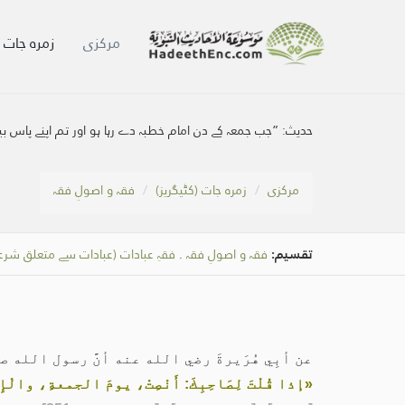
مرکزی
زمرہ جات (
حدیث:
”جب جمعہ کے دن امام خطبہ دے رہا ہو اور تم اپنے پاس ب
مرکزی
زمرہ جات (کٹیگریز)
فقہ و اصولِ فقہ
تقسیم:
فقہ و اصولِ فقہ
.
فقہِ عبادات (عبادات سے متعلق شر
عن أبِي هُرَيرةَ رضي الله عنه أنَّ رسول الله 
«إذا قُلْتَ لِصَاحِبِكَ: أَنْصِتْ، يومَ الجمعةِ، والْإِمام