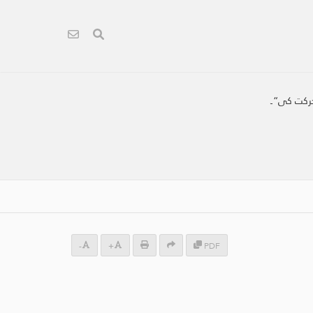
 حرکت کی“۔
-
+
PDF