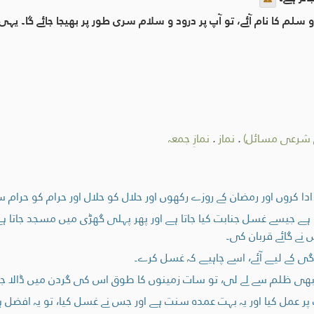
 سلم کا نام آئے، تو آپ پر درود و سلام سری طور پر بھیجا جائے گا۔ یہی 
ق شرعی مسائل)
.
نماز
.
نمازِ جمعہ
دا کروں اور رمضان کے روزے رکھوں اور حلال کو حلال اور حرام کو حرام
جیسے غسل جنابت کیا جاتا ہے اور پھر پہلی گھڑی میں مسجد جاتا ہے 
نے گائے قربان کی۔
ی کے لیے آئے، اسے چاہیے کہ غسل کرے۔
ی ظلم سے لے لی، تو سات زمینوں کا طوق اس کی گردن میں ڈالا جائ
ر عمل کیا اور یہ بہت عمدہ سنت ہے اور جس نے غسل کیا، تو یہ افضل 