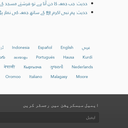
حدیث: جب جمعہ کا دن آتا ہے تو فرشتے مسجد کے در
حدیث: ہم نبی اکرم ﷺ کے ساتھ جمعہ کی نماز پڑھت
عربي
English
Español
Indonesia
ئۇ
ుగు
മലയാളം
Português
Hausa
Kurdî
नेपाली
Кыргызча
ગુજરાતી
Nederlands
Oromoo
Italiano
Malagasy
Moore
ایمیل سبسکرپشن میں رجسٹر کریں