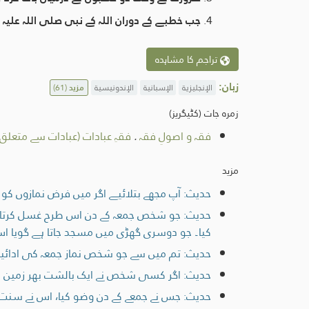
جب خطبے کے دوران اللہ کے نبی صلی اللہ علیہ و
تراجم کا مشاہدہ
زبان:
الإنجليزية
الإسبانية
الإندونيسية
مزید
(61)
زمرہ جات (کٹیگریز)
فقہ و اصولِ فقہ
.
فقہِ عبادات (عبادات سے متعل
مزید
حدیث: آپ مجھے بتلائیے اگر میں فرض نمازوں کو ا
حدیث: جو شخص جمعہ کے دن اس طرح غسل کرتا ہے 
کیا۔ جو دوسری گھڑی میں مسجد جاتا ہے گویا اس 
حدیث: تم میں سے جو شخص نماز جمعہ کی ادائیگ
حدیث: اگر کسی شخص نے ایک بالشت بھر زمین بھ
حدیث: جس نے جمعے کے دن وضو کیا، اس نے سنت پ