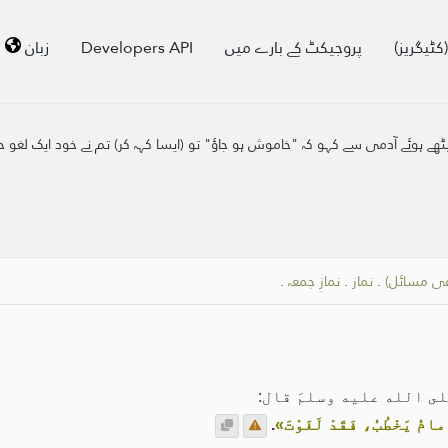
کٹیگریز)
پروجیکٹ کے بارے میں
Developers API
زبان
یٹھے ہوئے آدمی سے کہو کہ "خاموش ہو جاؤ" تو (ایسا کہہ کر) تم نے خود ایک لغو
عی مسائل)
.
نماز
.
نمازِ جمعہ
.
صلى الله عليه وسلمَ قال:
ُ يَخْطُبُ، فَقَدْ لَغَوْتَ»
.