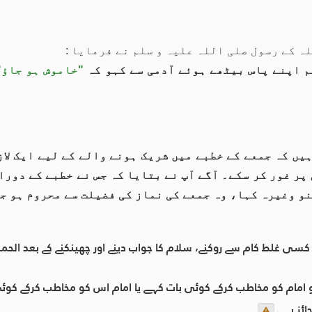
ہ کے رسول صلی اللہ علیہ و سلم نے فرمایا :
م اپنے پاس بیٹھے ہوئے آدمی سے کہو کہ
"خاموش ہو جاؤ"
یں کہ جمعے کے خطبے میں شریک ہونے والے کے لیے ایک لا
پر غور کر سکے۔ آگے آپ نے بتایا کہ جس نے خطبے کے دورا
نو وغیرہ کہا، وہ جمعے کی نماز کی فضیلت سے محروم ہو ج
کسی غلط کام سے روکنے، سلام کا جواب دینے اور چھینکنے کے بعد الحمد ل
و امام کو مخاطب کرکے کوئی بات کہے یا امام اس کو مخاطب کرکے کو
ائز ہے۔