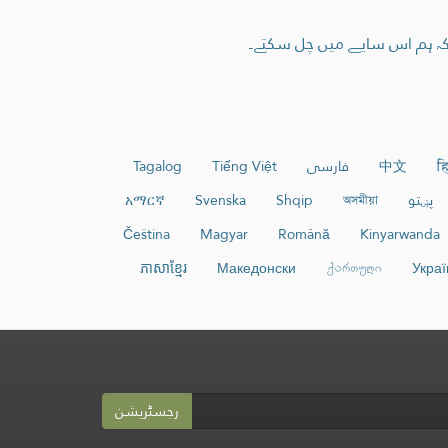
ھا کہ ہم اس سایے میں چل سکتے۔
हि
中文
فارسی
Tiếng Việt
Tagalog
پښتو
অসমীয়া
Shqip
Svenska
አማርኛ
Čeština
Magyar
Română
Kinyarwanda
ភាសាខ្មែរ
Македонски
ქართული
Украї
رجسٹریشن