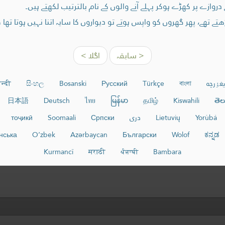
وازے پر کھڑے ہوکر پہلے آنے والوں کے نام بالترتیب لکھتے ہیں۔
ے تھے، پھر گھروں کو واپس ہوتے تو دیواروں کا سایہ اتنا نہیں ہوتا ت
< سابقہ
اگلا >
يغۇرچە
বাংলা
Türkçe
Русский
Bosanski
සිංහල
न्दी
日本語
Deutsch
ไทย
မြန်မာ
தமிழ்
Kiswahili
తెల
Yorùbá
Lietuvių
دری
Српски
Soomaali
тоҷикӣ
нська
O‘zbek
Azərbaycan
Български
Wolof
ಕನ್ನಡ
Kurmancî
मराठी
ਪੰਜਾਬੀ
Bambara