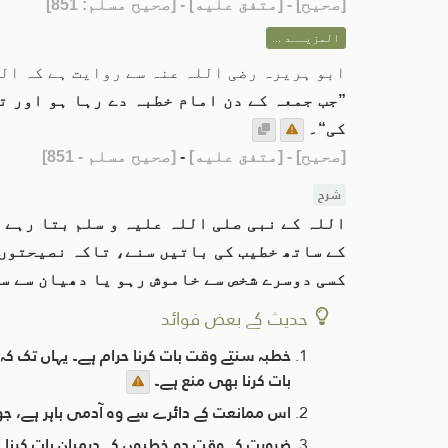
[
صحيح
] - [متفق عليه] - [صحيح مسلم: 851]
المزيــد ...
ابو ہریرہ رضی اللہ عنہ سے روایت ہے کہ الل
”جب جمعہ کے دن امام خطبہ دے رہا ہو اور ت
کی“۔
[صحيح]
- [متفق عليه]
-
[صحيح مسلم - 851]
شرح
اللہ کے نبی صلی اللہ علیہ و سلم بتا رہے ہ
کے ساتھ خطیب کی باتیں سنے، تاکہ نصیحتوں 
کسی دوسرے شخص سے خاموش رہو یا دھیان سے س
حدیث کے بعض فوائد
خطبہ سنتے وقت بات کرنا حرام ہے۔ یہاں تک کہ 
بات کرنا بھی منع ہے۔
اس ممانعت کے دائرے سے وہ آدمی باہر ہے، ج
ضرورت کے وقت دو خطبوں کے درمیان بات کرنا ج