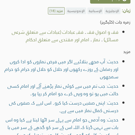
زبان:
الإنجليزية
الإسبانية
الإندونيسية
مزید
(18)
زمرہ جات (کٹیگریز)
فقہ و اصولِ فقہ
.
فقہِ عبادات (عبادات سے متعلق شرعی
مسائل)
.
نماز
.
امام اور مقتدی سے متعلق احکام
مزید
حدیث: آپ مجھے بتلائیے اگر میں فرض نمازوں کو ادا کروں
اور رمضان کے روزے رکھوں اور حلال کو حلال اور حرام کو حرام
سمجھوں
حدیث: جب تم میں سے کوئی نماز پڑھنے آئے اور امام کسی
حالت میں ہو تو وہ وہی کرے جو امام کر رہا ہو۔
حدیث: اپنی صفیں درست کیا کرو۔ اس لیے کہ صفوں کی
درستی کمال نماز میں سے ہے۔
حدیث: وہ آدمی جو امام سے پہلے سر اٹھا لیتا ہے کیا وہ اس
بات سے نہیں ڈرتا کہ اللہ اس کے سر کو گدھے کے سر میں یا
اس کی شکل کو گدھے کی شکل میں تبدیل کر دے؟