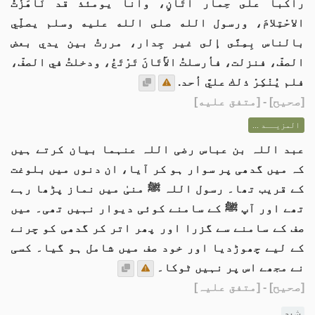
راكبا على حِمار أَتَانٍ، وأنا يومئذ قد نَاهَزْتُ
الاحْتِلامَ، ورسول الله صلى الله عليه وسلم يصلِّي
بالناس بِمِنًى إلى غير جِدار، مررتُ بين يدي بعض
الصفّ، فنزلت، فأرسلتُ الأَتَانَ تَرْتَعُ، ودخلتُ في الصفّ،
فلم يُنْكِرْ ذلك عليَّ أحد.
[
صحيح
] - [متفق عليه]
المزيــد ...
عبد اللہ بن عباس رضی اللہ عنہما بیان کرتے ہیں
کہ میں گدھی پر سوار ہو کر آیا، ان دنوں میں بلوغت
کے قریب تھا۔ رسول اللہ ﷺ منیٰ میں نماز پڑھا رہے
تھے اور آپ ﷺ کے سامنے کوئی دیوار نہیں تھی۔ میں
صف کے سامنے سے گزرا اور پھر اتر کر گدھی کو چرنے
کے لیے چھوڑدیا اور خود صف میں شامل ہو گیا۔ کسی
نے مجھے اس پر نہیں ٹوکا۔
[صحیح]
- [متفق علیہ]
شرح