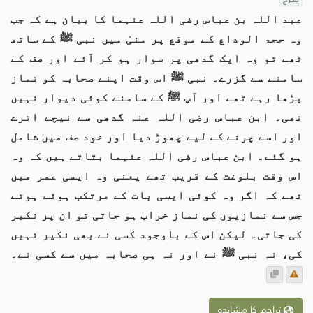
عبد اللہ بن عباس رضی اللہ عنہما کا بیان ہے کہ جب
وہ حجۃ الوداع کے موقع پر منیٰ میں نبی ﷺ کے ساتھ
تھے تو وہ ایک گدھی پر سوار ہو کر آئے اور صف کے
سامنے سے گزرے۔ نبی ﷺ اس وقت اپنے صحابہ کو نماز
پڑھا رہے تھے اور آپ ﷺ کے سامنے کوئی دیوار نہیں
تھی۔ ابن عباس رضی اللہ عنہ گدھی سے نیچے اترے
اور اسے چرنے کے لیے چھوڑ دیا اور خود صف میں شامل
ہو گئے۔ ابن عباس رضی اللہ عنہما بتاتے ہیں کہ وہ
اس وقت بلوغت کے قریب تھے یعنی وہ ایسی عمر میں
تھے کہ اگر وہ کوئی ایسی بات کے مرتکب ہوئے ہوتے
جس سے نمازیوں کی نماز خراب ہو جاتی تو ان پر نکیر
کی جاتی۔ لیکن اس کے باوجود کسی نے بھی نکیر نہیں
کی، نہ نبی ﷺ نے اور نہ ہی صحابہ میں سے کسی نے۔
تراجم کا مشاہدہ