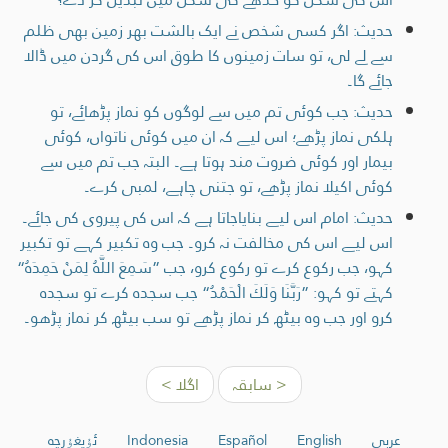
حدیث: اگر کسی شخص نے ایک بالشت بھر زمین بھی ظلم
سے لے لی، تو سات زمینوں کا طوق اس کی گردن میں ڈالا
جائے گا۔
حدیث: جب کوئی تم میں سے لوگوں کو نماز پڑھائے، تو
ہلکی نماز پڑھے؛ اس لیے کہ ان میں کوئی ناتواں، کوئی
بیمار اور کوئی ضروت مند ہوتا ہے۔ البتہ جب تم میں سے
کوئی اکیلا نماز پڑھے، تو جتنی چاہے، لمبی کرے۔
حدیث: امام اس لیے بنایاجاتا ہے کہ اس کی پیروی کی جائے۔
اس لیے اس کی مخالفت نہ کرو۔ جب وہ تکبیر کہے تو تکبیر
کہو، جب رکوع کرے تو رکوع کرو، جب ”سَمِعَ اللَّهُ لِمَنْ حَمِدَهُ“
کہتے تو کہو: ”رَبَّنَا وَلَكَ الْحَمْدُ“ جب سجدہ کرے تو سجدہ
کرو اور جب وہ بیٹھ کر نماز پڑھے تو سب بیٹھ کر نماز پڑھو۔
< سابقہ
اگلا >
عربي
English
Español
Indonesia
ئۇيغۇرچە