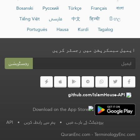
Bosanski
Русский
Türkçe
Français
বাংলা
සිංහල
हिन्दी
中文
فارسی
Tiếng Việt
Português
Hausa
Kurdî
Tagalog
ایمیل سبسکرپشن میں رجسٹر کریں
رجسٹریشن
github.com/IslamHouse-API
پروجیکٹ کے بارے میں
•
ہم سے رابطہ کریں
•
API
QuranEnc.com
-
TerminologyEnc.com