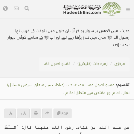
حدیث:
میں گدھی پر سوار ہو کر آیا، ان دنوں میں بلوغت کے قریب تھا۔
رسول اللہ ﷺ منیٰ میں نماز پڑھا رہے تھے اور آپ ﷺ کے سامنے کوئی دیوار
نہیں تھی۔
مرکزی
زمرہ جات (کٹیگریز)
فقہ و اصولِ فقہ
تقسیم:
فقہ و اصولِ فقہ
.
فقہِ عبادات (عبادات سے متعلق شرعی مسائل)
.
نماز
.
امام اور مقتدی سے متعلق احکام
.
-
+
PDF
عن عبد الله بن عَبَّاس رضي الله عنهما قال: أقبلْتُ