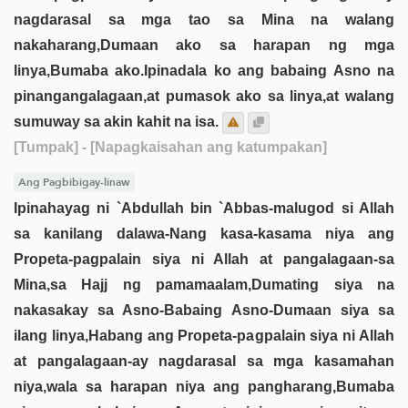
nagdarasal sa mga tao sa Mina na walang
nakaharang,Dumaan ako sa harapan ng mga
linya,Bumaba ako.Ipinadala ko ang babaing Asno na
pinangangalagaan,at pumasok ako sa linya,at walang
sumuway sa akin kahit na isa.
[Tumpak]
- [Napagkaisahan ang katumpakan]
Ang Pagbibigay-linaw
Ipinahayag ni `Abdullah bin `Abbas-malugod si Allah
sa kanilang dalawa-Nang kasa-kasama niya ang
Propeta-pagpalain siya ni Allah at pangalagaan-sa
Mina,sa Hajj ng pamamaalam,Dumating siya na
nakasakay sa Asno-Babaing Asno-Dumaan siya sa
ilang linya,Habang ang Propeta-pagpalain siya ni Allah
at pangalagaan-ay nagdarasal sa mga kasamahan
niya,wala sa harapan niya ang pangharang,Bumaba