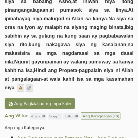
siya sa babaing Asno,at iniwan niya itong
pinangangalagaan,at pumasok siya sa linya.At
ipinahayag niya-malugod si Allah sa kanya-Na siya sa
oras na iyon ay malapit na siyang maging binata,Ibig
sabihin ay sa gulang na kung saan ay pagbabawalan
siya rito,kung nakagawa siya ng kasalanan,na
makasisira sa mga nagdarasal sa mga dasal
nila.Ngunit gayunpaman ay walang sumuway sa kanya
kahit na isa,Hindi ang Propeta-pagpalain siya ni Allah
at pangalagaan-at wala kahit isa sa mga kasamahan
niya.
Ang Paglalahad ng mga Salin
Ang Wika:
الإنجليزية
الأوردية
الإسبانية
Ang Karagdagan
(18)
Ang mga Kategorya
Ang Fiqh at ang mga Batayan Nito
.
Ang Fiqh ng