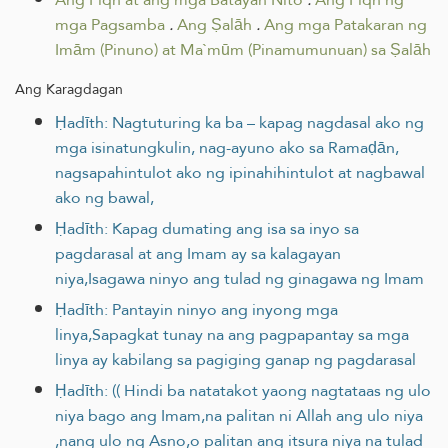
mga Pagsamba
.
Ang Ṣalāh
.
Ang mga Patakaran ng
Imām (Pinuno) at Ma`mūm (Pinamumunuan) sa Ṣalāh
Ang Karagdagan
Ḥadīth: Nagtuturing ka ba – kapag nagdasal ako ng
mga isinatungkulin, nag-ayuno ako sa Ramaḍān,
nagsapahintulot ako ng ipinahihintulot at nagbawal
ako ng bawal,
Ḥadīth: Kapag dumating ang isa sa inyo sa
pagdarasal at ang Imam ay sa kalagayan
niya,Isagawa ninyo ang tulad ng ginagawa ng Imam
Ḥadīth: Pantayin ninyo ang inyong mga
linya,Sapagkat tunay na ang pagpapantay sa mga
linya ay kabilang sa pagiging ganap ng pagdarasal
Ḥadīth: (( Hindi ba natatakot yaong nagtataas ng ulo
niya bago ang Imam,na palitan ni Allah ang ulo niya
,nang ulo ng Asno,o palitan ang itsura niya na tulad