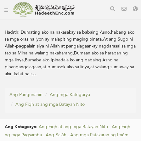
Ḥadīth:
Dumating ako na nakasakay sa babaing Asno,habang ako
sa mga oras na iyon ay malapit ng maging binata,At ang Sugo ni
Allah-pagpalain siya ni Allah at pangalagaan-ay nagdarasal sa mga
tao sa Mina na walang nakaharang,Dumaan ako sa harapan ng
mga linya,Bumaba ako.Ipinadala ko ang babaing Asno na
pinangangalagaan,at pumasok ako sa linya,at walang sumuway sa
akin kahit na isa.
Ang Pangunahin
Ang mga Kategorya
Ang Fiqh at ang mga Batayan Nito
Ang Kategorya:
Ang Fiqh at ang mga Batayan Nito
.
Ang Fiqh
ng mga Pagsamba
.
Ang Ṣalāh
.
Ang mga Patakaran ng Imām