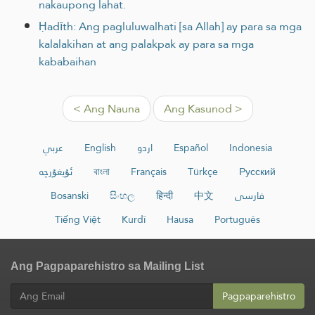
nakaupong lahat.
Ḥadīth: Ang pagluluwalhati [sa Allah] ay para sa mga
kalalakihan at ang palakpak ay para sa mga
kababaihan
< Ang Nauna
Ang Kasunod >
عربي
English
اردو
Español
Indonesia
ئۇيغۇرچە
বাংলা
Français
Türkçe
Русский
Bosanski
සිංහල
हिन्दी
中文
فارسی
Tiếng Việt
Kurdî
Hausa
Português
Ang Pagpaparehistro sa Mailing List
Pagpaparehistro