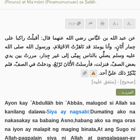
(Pinuno) at Ma`mūm (Pinamumunuan) sa Ṣalāh
.
PDF
+
-
عن عبد الله بن عَبَّاس رضي الله عنهما قال: أقبلْتُ راكبا على
حِمار أَتَانٍ، وأنا يومئذ قد نَاهَزْتُ الاحْتِلامَ، ورسول الله صلى الله
عليه وسلم يصلِّي بالناس بِمِنًى إلى غير جِدار، مررتُ بين يدي
بعض الصفّ، فنزلت، فأرسلتُ الأَتَانَ تَرْتَعُ، ودخلتُ في الصفّ، فلم
يُنْكِرْ ذلك عليَّ أحد.
] - [متفق عليه]
صحيح
[
المزيــد ...
Ayon kay `Abdullāh bin `Abbās, malugod si Allah sa
kanilang dalawa-
Siya ay nagsabi:
Dumating ako na
nakasakay sa babaing Asno,habang ako sa mga oras
na iyon ay malapit ng maging binata,At ang Sugo ni
Allah-pagpalain siya ni Allah at pangalagaan-ay