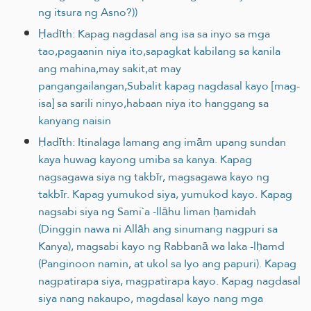
ng itsura ng Asno?))
Ḥadīth: Kapag nagdasal ang isa sa inyo sa mga
tao,pagaanin niya ito,sapagkat kabilang sa kanila
ang mahina,may sakit,at may
pangangailangan,Subalit kapag nagdasal kayo [mag-
isa] sa sarili ninyo,habaan niya ito hanggang sa
kanyang naisin
Ḥadīth: Itinalaga lamang ang imām upang sundan
kaya huwag kayong umiba sa kanya. Kapag
nagsagawa siya ng takbīr, magsagawa kayo ng
takbīr. Kapag yumukod siya, yumukod kayo. Kapag
nagsabi siya ng Sami`a -llāhu liman ḥamidah
(Dinggin nawa ni Allāh ang sinumang nagpuri sa
Kanya), magsabi kayo ng Rabbanā wa laka -lḥamd
(Panginoon namin, at ukol sa Iyo ang papuri). Kapag
nagpatirapa siya, magpatirapa kayo. Kapag nagdasal
siya nang nakaupo, magdasal kayo nang mga