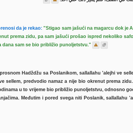
renosi da je rekao:
"Stigao sam jašući na magarcu dok je All
renut prema zidu, pa sam jašući prošao ispred nekoliko safo
ga dana sam se bio približio punoljetstvu."
prosnom Hadždžu sa Poslanikom, sallallahu 'alejhi ve sell
hi ve sellem, predvodio namaz a nije bio okrenut prema zidu.
godinama u to vrijeme bio približio punoljetstvu, odnosno go
ačima. Međutim i pored svega niti Poslanik, sallallahu 'ale