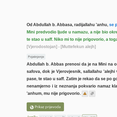
Od Abdullah b. Abbasa, radijallahu 'anhu,
se p
Mini predvodio ljude u namazu, a nije bio ok
te stao u saff. Niko mi to nije prigovorio, a to
[Vjerodostojan]
- [Muttefekun alejh]
Pojašnjenje
Abdullah b. Abbas prenosi da je na Mini na o
safova, dok je Vjerovjesnik, sallallahu 'alej
pase, te stao u saff. Zatim je rekao da se po 
nenamjerno i iz neznanja pokvario namaz klanj
'anhum, mu nije prigovorio.
Prikaz prijevoda