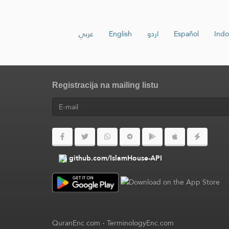
عربي
English
اردو
Español
Indo
Registracija na mailing listu
github.com/IslamHouse-API
QuranEnc.com
-
TerminologyEnc.com