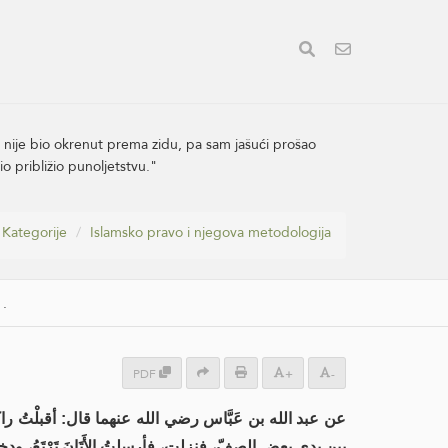
a nije bio okrenut prema zidu, pa sam jašući prošao
o približio punoljetstvu."
Kategorije
Islamsko pravo i njegova metodologija
.
PDF
+
-
عن عبد الله بن عَبَّاس رضي الله عنهما قال: أقبلْتُ راكبا 
بين يدي بعض الصفّ، فنزلت، فأرسلتُ الأَتَانَ تَرْتَعُ، ودخ.