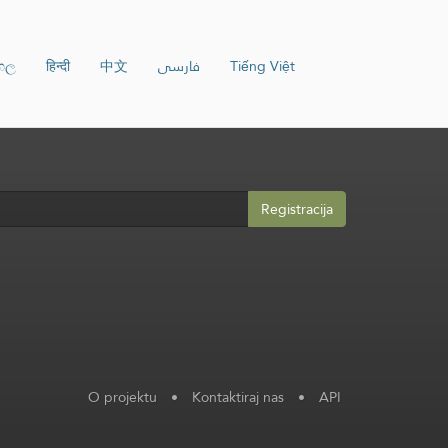
ංහල
हिन्दी
中文
فارسی
Tiếng Việt
Registracija
O projektu
•
Kontaktiraj nas
•
API