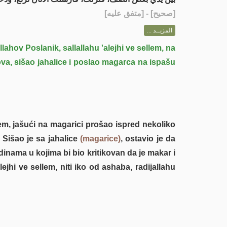
] - [متفق عليه]
صحيح
[
المزيــد ...
ahov Poslanik, sallallahu 'alejhi ve sellem, na
va, sišao jahalice i poslao magarca na ispašu
em, jašući na magarici prošao ispred nekoliko
 Sišao je sa jahalice
(magarice)
, ostavio je da
dinama u kojima bi bio kritikovan da je makar i
jhi ve sellem, niti iko od ashaba, radijallahu