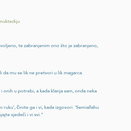
 muktediju
voljeno, te zabranjenim ono što je zabranjeno,
i da mu se lik ne pretvori u lik magarca.
i onih u potrebi, a kada klanja sam, onda neka
i ruku', činite ga i vi, kada izgovori: 'Semiallahu
ajte sjedeći i vi svi."