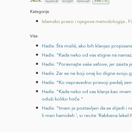
Jezik:
الإنجليزية
الأوردية
الإسبانية
Više
(18)
Kategorije
Islamsko pravo i njegova metodologija
.
F
Više
Hadis: Šta misliš, ako bih klanjao propis
Hadis: "Kada neko od vas stigne na namaz,
Hadis: "Poravnajte vaše safove, jer zaista 
Hadis: Zar se ne boji onaj ko digne svoju g
Hadis: “Ko nepravedno prisvoji pedalj ze
Hadis: "Kada neko od vas klanja kao imam l
oduži koliko hoće."
Hadis: "Imam je postavljen da se slijedi i ne
Ii men hamideh.', vi recite 'Rabbena lekel-ha