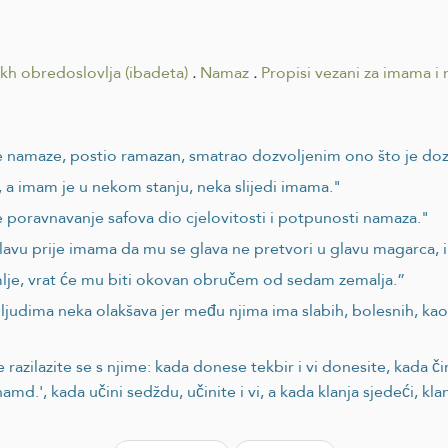
ikh obredoslovlja (ibadeta)
.
Namaz
.
Propisi vezani za imama i
ane namaze, postio ramazan, smatrao dozvoljenim ono što je doz
 a imam je u nekom stanju, neka slijedi imama."
je poravnavanje safova dio cjelovitosti i potpunosti namaza."
lavu prije imama da mu se glava ne pretvori u glavu magarca, il
mlje, vrat će mu biti okovan obručem od sedam zemalja.”
judima neka olakšava jer među njima ima slabih, bolesnih, kao 
 razilazite se s njime: kada donese tekbir i vi donesite, kada čin
md.', kada učini sedždu, učinite i vi, a kada klanja sjedeći, klanj