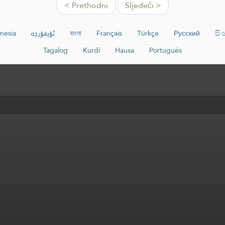
< Prethodni
Sljedeći >
nesia
ئۇيغۇرچە
বাংলা
Français
Türkçe
Русский
සි
Tagalog
Kurdî
Hausa
Português