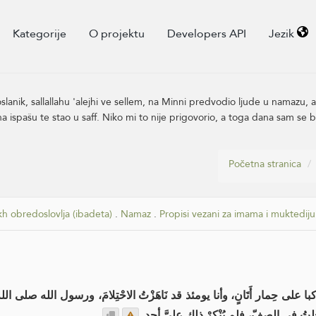
Kategorije
O projektu
Developers API
Jezik
lanik, sallallahu 'alejhi ve sellem, na Minni predvodio ljude u namazu, 
a ispašu te stao u saff. Niko mi to nije prigovorio, a toga dana sam se bi
Početna stranica
kh obredoslovlja (ibadeta)
.
Namaz
.
Propisi vezani za imama i muktediju
على حِمار أَتَانٍ، وأنا يومئذ قد نَاهَزْتُ الاحْتِلامَ، ورسول الله صلى ا
لتُ في الصفّ، فلم يُنْكِرْ ذلك عليَّ أحد