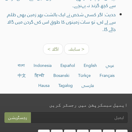
سے کچھ گزند نہ پہنچے۔
حدیث: اگر کسی شخص نے ایک بالشت بھر زمین بھی ظلم
سے لے لی، تو سات زمینوں کا طوق اس کی گردن میں ڈالا
جائے گا۔
< سابقہ
اگلا >
عربي
English
Español
Indonesia
বাংলা
中文
हिन्दी
Bosanski
Türkçe
Français
فارسی
Tagalog
Hausa
ایمیل سبسکرپشن میں رجسٹر کریں
رجسٹریشن