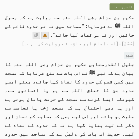
المزيــد ...
حكيم بن حزام رضی اللہ عنہ سے روایت ہے کہ رسول
اللہ ﷺ نے فرمایا: ”مساجد میں نہ تو حدود قائم کی
جائیں اور نہ ہی قصاص لیا جائے“۔
[حَسَنْ]
- [اسے امام ابو داؤد نے روایت کیا ہے۔]
شرح
جلیل القدرصحابی حکیم بن حزام رضی اللہ عنہ کا
بیان ہے کہ نبی ﷺ نے اس بات سے منع فرمایا کہ مسجد
میں کسی قسم کی حدود کا نفاذ کیا جائے، یعنی ایسی
حدود جن کا تعلق اللہ سے ہو یا انسانوں سے۔
کیونکہ ایسا کرنے سے مسجد کی حرمت پامال ہوتی ہے
اور یہ بھی احتمال ہے کہ مسجد زخم یا نجاست سے
ملوث ہو جائے اور اس لیے بھی کہ مساجد کو نماز اور
ذکر کے لیے بنایا گیا ہے نہ کہ حدود کے نفاذ کے
لیے۔ حدیث اس بات کی دلیل ہے کہ مساجد میں حدود