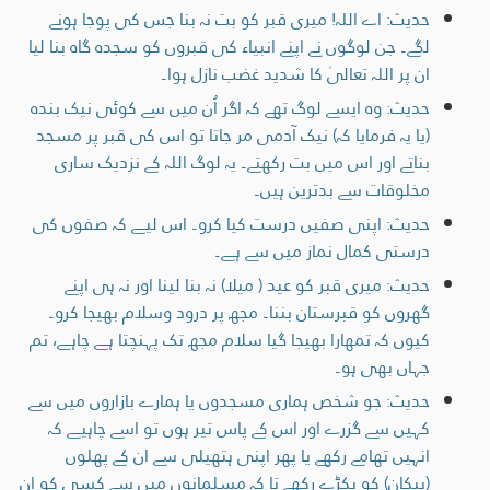
حدیث: اے اللہ! میری قبر کو بت نہ بنا جس کی پوجا ہونے
لگے۔ جن لوگوں نے اپنے انبیاء کی قبروں کو سجدہ گاہ بنا لیا
ان پر اللہ تعالیٰ کا شدید غضب نازل ہوا۔
حدیث: وہ ایسے لوگ تھے کہ اگر اُن میں سے کوئی نیک بندہ
(یا یہ فرمایا کہ) نیک آدمی مر جاتا تو اس کی قبر پر مسجد
بناتے اور اس میں بت رکھتے۔ یہ لوگ اللہ کے نزدیک ساری
مخلوقات سے بدترین ہیں۔
حدیث: اپنی صفیں درست کیا کرو۔ اس لیے کہ صفوں کی
درستی کمال نماز میں سے ہے۔
حدیث: میری قبر کو عید ( میلا) نہ بنا لینا اور نہ ہی اپنے
گھروں کو قبرستان بننا۔ مجھ پر درود وسلام بھیجا کرو۔
کیوں کہ تمھارا بھیجا گیا سلام مجھ تک پہنچتا ہے چاہے، تم
جہاں بھی ہو۔
حدیث: جو شخص ہماری مسجدوں یا ہمارے بازاروں میں سے
کہیں سے گزرے اور اس کے پاس تیر ہوں تو اسے چاہیے کہ
انہیں تھامے رکھے یا پھر اپنی ہتھیلی سے ان کے پھلوں
(پیکان) کو پکڑے رکھے تا کہ مسلمانوں میں سے کسی کو ان