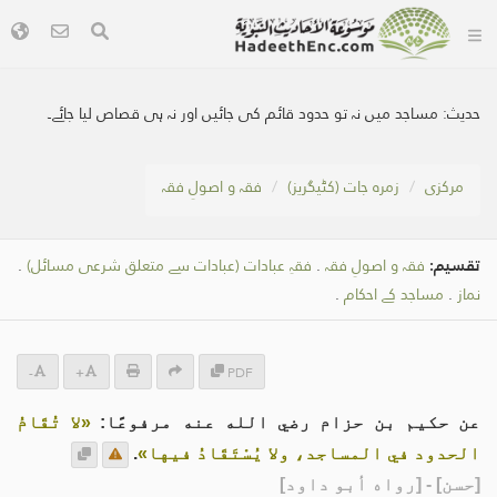
حدیث:
مساجد میں نہ تو حدود قائم کی جائیں اور نہ ہی قصاص لیا جائے۔
مرکزی
زمرہ جات (کٹیگریز)
فقہ و اصولِ فقہ
تقسیم:
فقہ و اصولِ فقہ
.
فقہِ عبادات (عبادات سے متعلق شرعی مسائل)
.
نماز
.
مساجد کے احکام
.
-
+
PDF
عن حكيم بن حزام رضي الله عنه مرفوعًا:
«لا تُقَامُ
الحدود في المساجد، ولا يُسْتَقَادُ فيها»
.
[
حسن
] - [رواه أبو داود]