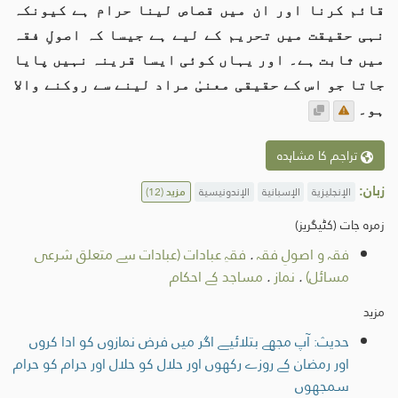
قائم کرنا اور ان میں قصاص لینا حرام ہے کیونکہ
نہی حقیقت میں تحریم کے لیے ہے جیسا کہ اصولِ فقہ
میں ثابت ہے۔ اور یہاں کوئی ایسا قرینہ نہیں پایا
جاتا جو اس کے حقیقی معنیٰ مراد لینے سے روکنے والا
ہو۔
تراجم کا مشاہدہ
زبان:
الإنجليزية
الإسبانية
الإندونيسية
مزید
(12)
زمرہ جات (کٹیگریز)
فقہ و اصولِ فقہ
.
فقہِ عبادات (عبادات سے متعلق شرعی
مسائل)
.
نماز
.
مساجد کے احکام
مزید
حدیث: آپ مجھے بتلائیے اگر میں فرض نمازوں کو ادا کروں
اور رمضان کے روزے رکھوں اور حلال کو حلال اور حرام کو حرام
سمجھوں