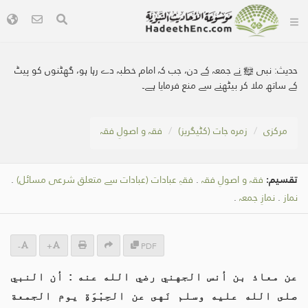
حدیث:
نبی ﷺ نے جمعہ کے دن، جب کہ امام خطبہ دے رہا ہو، گھٹنوں کو پیٹ
کے ساتھ ملا کر بیٹھنے سے منع فرمایا ہے۔
مرکزی
زمرہ جات (کٹیگریز)
فقہ و اصولِ فقہ
تقسیم:
فقہ و اصولِ فقہ
.
فقہِ عبادات (عبادات سے متعلق شرعی مسائل)
.
نماز
.
نمازِ جمعہ
.
-
+
PDF
عن معاذ بن أنس الجهني رضي الله عنه : أن النبي
صلى الله عليه وسلم نَهى عن الحِبْوَةِ يوم الجمعة