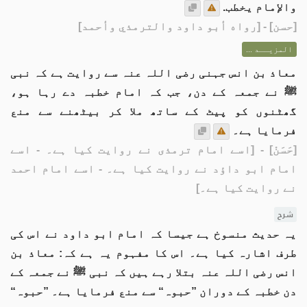
والإمام يخطب.
[
حسن
] - [رواه أبو داود والترمذي وأحمد]
المزيــد ...
معاذ بن انس جہنی رضی اللہ عنہ سے روایت ہے کہ نبی
ﷺ نے جمعہ کے دن، جب کہ امام خطبہ دے رہا ہو،
گھٹنوں کو پیٹ کے ساتھ ملا کر بیٹھنے سے منع
فرمایا ہے۔
[حَسَنْ]
- [اسے امام ترمذی نے روایت کیا ہے۔ - اسے
امام ابو داؤد نے روایت کیا ہے۔ - اسے امام احمد
نے روایت کیا ہے۔]
شرح
یہ حدیث منسوخ ہے جیسا کہ امام ابو داود نے اس کی
طرف اشارہ کیا ہے۔ اس کا مفہوم یہ ہے کہ: معاذ بن
انس رضی اللہ عنہ بتلا رہے ہیں کہ نبی ﷺ نے جمعہ کے
دن خطبہ کے دوران ”حبوہ“ سے منع فرمایا ہے۔ ”حبوہ“