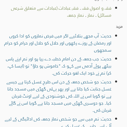
فقہ و اصولِ فقہ
.
فقہِ عبادات (عبادات سے متعلق شرعی
مسائل)
.
نماز
.
نمازِ جمعہ
مزید
حدیث: آپ مجھے بتلائیے اگر میں فرض نمازوں کو ادا کروں
اور رمضان کے روزے رکھوں اور حلال کو حلال اور حرام کو حرام
سمجھوں
حدیث: جب جمعہ کے دن امام خطبہ دے رہا ہو اور تم اپنے پاس
بیٹھے ہوئے آدمی سے کہو کہ "خاموش ہو جاؤ" تو (ایسا کہہ
کر) تم نے خود ایک لغو حرکت کی۔
حدیث: جو شخص جمعہ کے دن اس طرح غسل کرتا ہے جیسے
غسل جنابت کیا جاتا ہے اور پھر پہلی گھڑی میں مسجد جاتا
ہے تو گویا اس نے اللہ کی خوشنودی کے لیے اونٹ قربان
کیا۔ جو دوسری گھڑی میں مسجد جاتا ہے گویا اس نے گائے
قربان کی۔
حدیث: تم میں سے جو شخص نماز جمعہ کی ادائیگی کے لیے
آئے، اسے چاہیے کہ غسل کرے۔