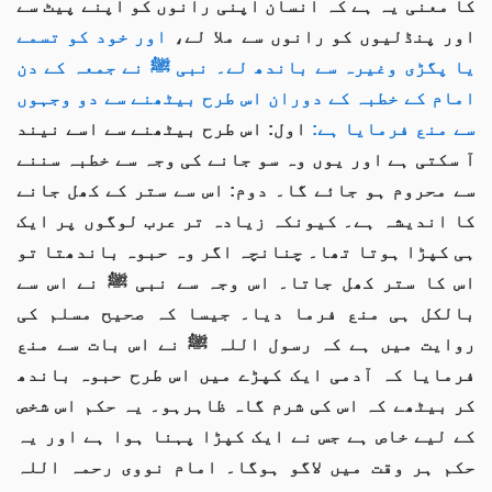
کا معنی یہ ہے کہ انسان اپنی رانوں کو اپنے پیٹ سے
اور پنڈلیوں کو رانوں سے ملا لے،
اور خود کو تسمے
یا پگڑی وغیرہ سے باندھ لے۔ نبی ﷺ نے جمعہ کے دن
امام کے خطبہ کے دوران اس طرح بیٹھنے سے دو وجہوں
سے منع فرمایا ہے:
اول: اس طرح بیٹھنے سے اسے نیند
آ سکتی ہے اور یوں وہ سو جانے کی وجہ سے خطبہ سننے
سے محروم ہو جائے گا۔ دوم: اس سے ستر کے کھل جانے
کا اندیشہ ہے۔ کیونکہ زیادہ تر عرب لوگوں پر ایک
ہی کپڑا ہوتا تھا۔ چنانچہ اگر وہ حبوہ باندھتا تو
اس کا ستر کھل جاتا۔ اس وجہ سے نبی ﷺ نے اس سے
بالکل ہی منع فرما دیا۔ جیسا کہ صحیح مسلم کی
روایت میں ہے کہ رسول اللہ ﷺ نے اس بات سے منع
فرمایا کہ آدمی ایک کپڑے میں اس طرح حبوہ باندھ
کر بیٹھے کہ اس کی شرم گاہ ظاہرہو۔ یہ حکم اس شخص
کے لیے خاص ہے جس نے ایک کپڑا پہنا ہوا ہے اور یہ
حکم ہر وقت میں لاگو ہوگا۔ امام نووی رحمہ اللہ