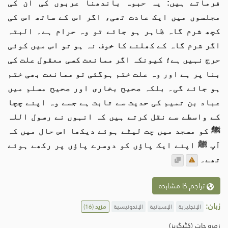
فرماتے ہیں: یہ حبوہ باندھنا عربوں کی ان کی
مجلسوں میں ایک عادت تھی، اگر اس کے ساتھ اس کی
کچھ شرم گاہ ظاہر ہو جائے تو وہ حرام ہے۔ البتہ
اگر شرم گاہ کے کھلنے کا خوف نہ ہو تو اس میں کوئی
حرج نہیں ہے؛ کیونکہ اگر ممانعت کسی معقول علت کی
بنا پر ہے اور وہ علت ختم ہوگئی تو ممانعت بھی ختم
ہو جائے گی۔ بلکہ صحیح بخاری اور صحیح مسلم میں
عباد بن تمیم کی حدیث سے ثابت ہے جسے وہ اپنے چچا
کے واسطے سے نقل کرتے ہیں کہ انہوں نے رسول اللہ
ﷺ کو مسجد میں چت لیٹے ہوئے دیکھا اس حال میں کہ
آپ ﷺ اپنے ایک پاؤں کو دوسرے پاؤں پر رکھے ہوئے
تھے۔
تراجم کا مشاہدہ
زبان:
الإنجليزية
الإسبانية
الإندونيسية
مزید
(16)
زمرہ جات (کٹیگریز)