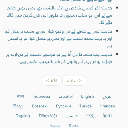
حدیث: اگر کسی شخص نے ایک بالشت بھر زمین بھی ظلم
سے لے لی، تو سات زمینوں کا طوق اس کی گردن میں ڈالا
جائے گا۔
حدیث: جس نے جمعے کے دن وضو کیا، اس نے سنت پر عمل کیا
اور یہ بہت عمدہ سنت ہے اور جس نے غسل کیا، تو یہ افضل
ہے
حدیث: جب جمعہ کا دن آتا ہے تو فرشتے مسجد کے دروازے پر
کھڑے ہوکر پہلے آنے والوں کے نام بالترتیب لکھتے ہیں۔
< سابقہ
اگلا >
عربي
English
Español
Indonesia
বাংলা
සිංහල
Bosanski
Русский
Türkçe
Français
हिन्दी
中文
فارسی
Tiếng Việt
Tagalog
Hausa
Kurdî