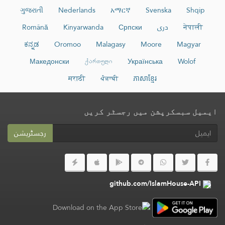
ગુજરાતી
Nederlands
አማርኛ
Svenska
Shqip
नेपाली
دری
Српски
Kinyarwanda
Română
ಕನ್ನಡ
Oromoo
Malagasy
Moore
Magyar
Македонски
ქართული
Українська
Wolof
मराठी
ਪੰਜਾਬੀ
ភាសាខ្មែរ
ایمیل سبسکرپشن میں رجسٹر کریں
رجسٹریشن
github.com/IslamHouse-API