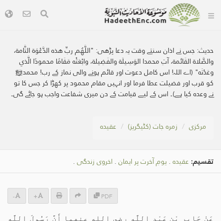
حدیث:
جس نے اذان سنتے وقت یہ دعا پڑھی: "اللَّهُم ربِّ هذه الدَّعْوَة التَّامة،
والصَّلاة القَائمة، آتِ محمدا الوَسِيلَة والفَضِيلة، وابْعَثْه مَقَامًا محمودًا الَّذي
وعَدْتَه" (اے اللہ! اس کامل دعوت اور قائم ہونے والی نماز کے رب! محمدﷺ
کو قرب اور فضیلت عطا فرما اور انہیں مقام محمود پر کھڑا کر جس کا تو
نے وعدہ کیا ہے)۔ اس کے لیے قیامت کے دن میری شفاعت واجب ہو جائے گی۔
مرکزی
زمرہ جات (کٹیگریز)
عقیدہ
تقسیم:
عقیدہ
.
یومِ آخرت پر ایمان
.
اخروی زندگی
.
-
+
PDF
عَنْ جَابِرِ بْنِ عَبْدِ اللَّهِ رضي الله عنهما أَنَّ رَسُولَ اللَّهِ