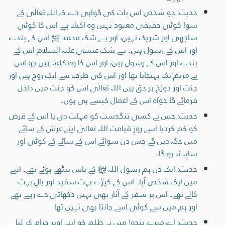
حدیث: جو شخص اس بات کی گواہی دے کہ اللہ تعالٰی کے
سوا کوئی حقیقی معبود نہیں وہ اکیلا ہے اس کا کوئی
ساجھی اور شریک نہیں، اور بے شک محمد ﷺ اس کے بندے
اور اس کے رسول ہیں۔ بے شک عیسٰی علیہ السلام اس کے
بندے اور اس کے رسول ہیں، اور اس کا وہ کلمہ ہیں جو اس
نے مریم تک پہنچایا تھا اور اس کی طرف سے ایک روح ہیں اور
جنت اور دوزخ بر حق ہیں اللہ تعالٰی اس کو جنت میں داخل
فرمائے گا خواہ اس کے اعمال کیسے ہی ہوں۔
حدیث: جس نے کسی تنگدست کو مہلت دی یا اس کے قرض
کو کم کردیا اسے روزِ قیامت اللہ تعالی اپنے عرش کے سائے
میں جگہ دیں گے جس دن سوائے اس کے سائے کے کوئی اور
سایہ نہ ہو گا۔
حدیث: ایک دن ہم رسول اللہ ﷺ کے پاس بیٹھے ہوئے تھے۔ اتنے
میں ایک شخص آیا۔ اس کے کپڑے بہت سفید اور بال بہت
کالے تھے۔ اس پر سفر کے آثار بھی نہیں دکھائی دے رہے تھے
اور ہم میں سے کوئی اسے جانتا بھی نہیں تھا
حدیث: اے میرے بندو! میں نے ظلم کو اپنے اوپر حرام کر لیا