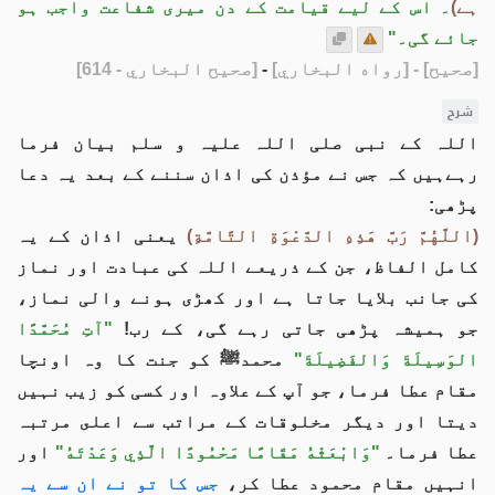
ہے)
۔ اس کے لیے قیامت کے دن میری شفاعت واجب ہو
جائے گی۔"
[صحيح]
- [رواه البخاري]
-
[صحيح البخاري - 614]
شرح
اللہ کے نبی صلی اللہ علیہ و سلم بیان فرما
رہےہیں کہ جس نے مؤذن کی اذان سننے کے بعد یہ دعا
پڑھی:
(اللَّهُمَّ رَبَّ هَذِهِ الدَّعْوَةِ التَّامَّةِ)
یعنی اذان کے یہ
کامل الفاظ، جن کے ذریعے اللہ کی عبادت اور نماز
کی جانب بلایا جاتا ہے اور کھڑی ہونے والی نماز،
جو ہمیشہ پڑھی جاتی رہے گی، کے رب!
"آتِ مُحَمَّدًا
الوَسِيلَةَ وَالفَضِيلَةَ"
محمدﷺ کو جنت کا وہ اونچا
مقام عطا فرما، جو آپ کے علاوہ اور کسی کو زیب نہیں
دیتا اور ديگر مخلوقات کے مراتب سے اعلى مرتبہ
عطا فرما۔
"وَابْعَثْهُ مَقَامًا مَحْمُودًا الَّذِي وَعَدْتَهُ"
اور
انہیں مقام محمود عطا کر،
جس کا تو نے ان سے یہ