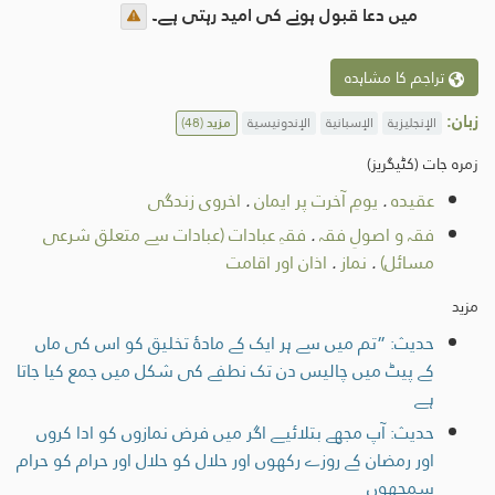
میں دعا قبول ہونے کی امید رہتی ہے۔
تراجم کا مشاہدہ
زبان:
الإنجليزية
الإسبانية
الإندونيسية
مزید
(48)
زمرہ جات (کٹیگریز)
عقیدہ
.
یومِ آخرت پر ایمان
.
اخروی زندگی
فقہ و اصولِ فقہ
.
فقہِ عبادات (عبادات سے متعلق شرعی
مسائل)
.
نماز
.
اذان اور اقامت
مزید
حدیث: ”تم میں سے ہر ایک کے مادۂ تخلیق کو اس کی ماں
کے پیٹ میں چالیس دن تک نطفے کی شكل میں جمع كيا جاتا
ہے
حدیث: آپ مجھے بتلائیے اگر میں فرض نمازوں کو ادا کروں
اور رمضان کے روزے رکھوں اور حلال کو حلال اور حرام کو حرام
سمجھوں