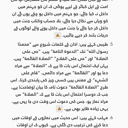
امت کے اہل کبائر کے لیے ہوگی کہ ان کو جہنم میں
داخل نہ کیا جائے، جو جہنم میں داخل ہو چکے ہوں گے ان
کو وہاں سے نکال دیا جائے، بلا حساب وکتاب جنت میں
داخل کر دیا جائے یا جنت میں داخل ہونے والے لوگوں کے
درجات بلند کر دیے جائيں۔
طیبی کہتے ہیں: اذان کے کلمات شروع سے "محمدًا
رسول الله" تک "الدعوة التامة" ہیں، "حی علی
الصلاۃ" اور "حی علی الفلاح" "الصلاۃ القائمة" ہیں۔
یہاں ایک احتمال اس بات کا ہے کہ "الصلاۃ" سے مراد
دعا ہو اور "القائمۃ" سے مراد دائمی۔ "قام على
الشيء" کے معنی ہيں کسی چیز کی پابندی کرنا۔ اس
طرح "الصلاة القائمة" دعوت تامہ کا بیان (وضاحت) ہے۔
جب کہ دوسرا احتمال اس بات کا ہے کہ "الصلاة" س
مراد نماز ہو، جس کی دعوت اس وقت دی جا رہی ہے۔
یہی زیادہ ظاہر بھی ہے۔
مہلب کہتے ہیں: اس حدیث میں نمازوں کے اوقات میں
دعا کرنے کی ترغیب دی گئی ہے۔ کیوں کہ ان اوقات