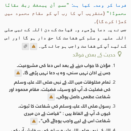
فرما کر وعدہ کیا ہے:
"عسى أن يبعثك ربك مقامًا
محمودًا"
(عنقریب آپ کا رب آپ کو مقام محمود میں
کھڑا کرے گا)
۔
جس نے یہ دعا پڑھی، وہ قیامت کے دن اللہ کے نبی صلی
اللہ علیہ و سلم کی شفاعت کا حق دار ہو گا اور اس
کے لیے آپ کی شفاعت واجب ہو جائے گی۔
حدیث کے بعض فوائد
مؤذن کا جواب دینے کے بعد اس دعا کی مشروعیت۔
جس نے اذان نہیں سنی، وہ یہ دعا نہیں پڑھے گا۔
تمام مخلوقات میں اللہ کے نبی صلی اللہ علیہ وسلم
کی فضلیت کہ آپ کو وسیلہ، فضیلت، مقام محمود اور
شفاعت عظمی حاصل ہوگی۔
رسول صلی اللہ علیہ وسلم کی شفاعت کا ثبوت۔
کیوں کہ آپ کے الفاظ ہيں : "قیامت کے دن میری
شفاعت اس کے لیے واجب ہوجائے گی"۔
اللہ کے نبی صلی اللہ علیہ و سلم کی سفارش آپ کی