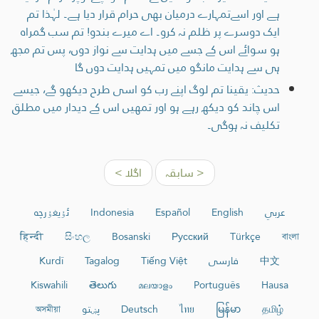
ہے اور اسےتمہارے درمیان بھی حرام قرار دیا ہے۔ لہٰذا تم
ایک دوسرے پر ظلم نہ کرو۔ اے میرے بندو! تم سب گمراہ
ہو سوائے اس کے جسے میں ہدایت سے نواز دوں، پس تم مجھ
ہی سے ہدایت مانگو میں تمہیں ہدایت دوں گا
حدیث: یقینا تم لوگ اپنے رب کو اسی طرح دیکھو گے، جیسے
اس چاند کو دیکھ رہے ہو اور تمھیں اس کے دیدار میں مطلق
تکلیف نہ ہوگی۔
< سابقہ
اگلا >
عربي
English
Español
Indonesia
ئۇيغۇرچە
हिन्दी
සිංහල
Bosanski
Русский
Türkçe
বাংলা
中文
فارسی
Tiếng Việt
Tagalog
Kurdî
Kiswahili
తెలుగు
മലയാളം
Português
Hausa
தமிழ்
မြန်မာ
ไทย
Deutsch
پښتو
অসমীয়া