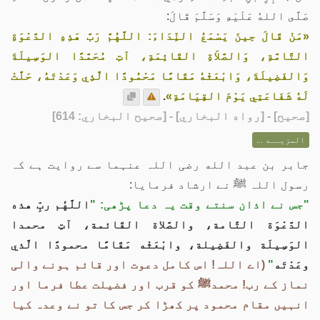
صَلَّى اللهُ عَلَيْهِ وَسَلَّمَ قَالَ:
«مَنْ قَالَ حِينَ يَسْمَعُ النِّدَاءَ: اللَّهُمَّ رَبَّ هَذِهِ الدَّعْوَةِ
التَّامَّةِ، وَالصَّلاَةِ القَائِمَةِ، آتِ مُحَمَّدًا الوَسِيلَةَ
وَالفَضِيلَةَ، وَابْعَثْهُ مَقَامًا مَحْمُودًا الَّذِي وَعَدْتَهُ، حَلَّتْ
لَهُ شَفَاعَتِي يَوْمَ القِيَامَةِ»
.
[
صحيح
] - [رواه البخاري] - [صحيح البخاري: 614]
المزيــد ...
جابر بن عبد الله رضی اللہ عنہما سے روایت ہے کہ
رسول اللہ ﷺ نے ارشاد فرمایا:
"جس نے اذان سنتے وقت یہ دعا پڑھی: "
اللَّهُم ربِّ هذه
الدَّعْوَة التَّامة، والصَّلاة القَائمة، آتِ محمدا
الوَسِيلَة والفَضِيلة، وابْعَثْه مَقَامًا محمودًا الَّذي
وعَدْتَه
"
(اے اللہ! اس کامل دعوت اور قائم ہونے والی
نماز کے رب! محمدﷺ کو قرب اور فضیلت عطا فرما اور
انہیں مقام محمود پر کھڑا کر جس کا تو نے وعدہ کیا