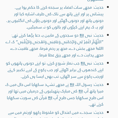
حدیث: مجھے سات اعضاء پر سجدہ کرنے کا حکم ہوا ہے۔
پیشانی پر اور اپنے ہاتھ سے ناک کی طرف اشارہ کیا اور
دونوں ہاتھ اور دونوں گھٹنے اور دونوں پاؤں کی انگلیوں پر۔
اور یہ کہ ہم اپنے کپڑوں اور بالوں کو نہ سمیٹیں۔
حدیث: نبی ﷺ دو سجدوں کے مابین یہ دعا پڑھا کرتے تھے:
”اللَّهُمَّ اغْفِرْ لِي وَارْحَمْنِي وَعَافِنِي وَاهْدِنِي وَارْزُقْنِي“ کہ اے
اﷲ! مجھے بخش دے، مجھ پر رحم فرما، مجھے عافیت دے،
مجھے ہدایت دے اور مجھے رزق عطا فرما۔
حدیث: نبیﷺ جب نماز شروع کرتے، تو اپنے دونوں ہاتھوں کو
اپنے کندھوں کے برابر اٹھاتے اور جب رکوع کے لیے تکبیر کہتے
اورجب رکوع سے سر اٹھاتے، تب بھی ایسا ہی کرتے۔
حدیث: رسول اللہ ﷺ نے مجھے تشہد سکھایا اس حال میں کہ
میرا ہاتھ آپ ﷺ کی مبارک ہتھیلیوں کے درمیان میں تھا اور
اس طرح سکھایا جس طرح آپ ﷺ قرآن کی سورت سکھایا
کرتے تھے۔
حدیث: سجدے میں اعتدال کو ملحوظ رکھو اورتم میں سے