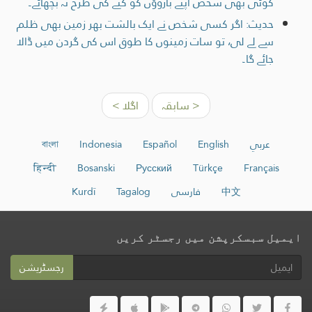
کوئی بھی شخص اپنے بازوؤں کو کتے کی طرح نہ بچھائے۔
حدیث: اگر کسی شخص نے ایک بالشت بھر زمین بھی ظلم
سے لے لی، تو سات زمینوں کا طوق اس کی گردن میں ڈالا
جائے گا۔
< سابقہ
اگلا >
عربي
English
Español
Indonesia
বাংলা
हिन्दी
Bosanski
Русский
Türkçe
Français
中文
فارسی
Tagalog
Kurdî
ایمیل سبسکرپشن میں رجسٹر کریں
رجسٹریشن