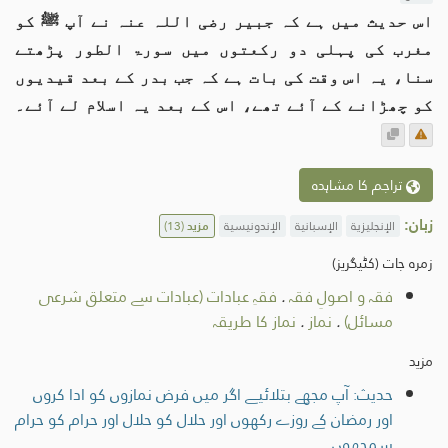
اس حدیث میں ہے کہ جبیر رضی اللہ عنہ نے آپ ﷺ کو
مغرب کی پہلی دو رکعتوں میں سورۃ الطور پڑھتے
سنا، یہ اس وقت کی بات ہے کہ جب بدر کے بعد قیدیوں
کو چھڑانے کے آئے تھے، اس کے بعد یہ اسلام لے آئے۔
تراجم کا مشاہدہ
زبان:
الإنجليزية
الإسبانية
الإندونيسية
مزید
(13)
زمرہ جات (کٹیگریز)
فقہ و اصولِ فقہ
.
فقہِ عبادات (عبادات سے متعلق شرعی
مسائل)
.
نماز
.
نماز کا طریقہ
مزید
حدیث: آپ مجھے بتلائیے اگر میں فرض نمازوں کو ادا کروں
اور رمضان کے روزے رکھوں اور حلال کو حلال اور حرام کو حرام
سمجھوں