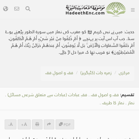
حدیث:
میں نے نبی کریم ﷺ کو مغرب کی نماز میں سورۃ الطور پڑھتے ہوۓ
سنا۔ جب آپ اس آیت پر پہنچے ﴿ أَمْ خُلِقُوا مِنْ غَيْرِ شَيْءٍ أَمْ هُمُ الْخَالِقُونَ،
أَمْ خَلَقُوا السَّمَاوَاتِ وَالْأَرْضَ ۚ بَل لَّا يُوقِنُونَ، أَمْ عِندَهُمْ خَزَائِنُ رَبِّكَ أَمْ هُمُ
الْمُصَيْطِرُونَ﴾ تو قریب تھا کہ میرا دل اڑ جائے۔
مرکزی
زمرہ جات (کٹیگریز)
فقہ و اصولِ فقہ
تقسیم:
فقہ و اصولِ فقہ
.
فقہِ عبادات (عبادات سے متعلق شرعی مسائل)
.
نماز
.
نماز کا طریقہ
.
-
+
PDF
عن جبير بن مطعم رضي الله عنه قال: سمعت النبي صلى