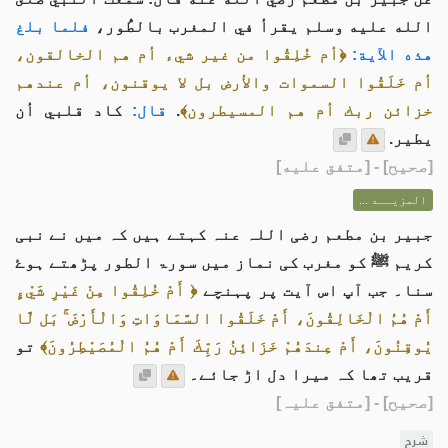
الله عليه وسلم يقرأ في المغرب بالطُّور،
فلما بلغ
هذه الآية:
﴿أم خُلِقُوا من غير شيء أم هم الخالقون،
أم خَلَقُوا السموات والأرض بل لا يوقنون، أم عندهم
خزائن ربك أم هم المسيطرون﴾
.
قال:
كاد قلبي أن
يطير.
[
صحيح
] - [متفق عليه]
المزيــد ...
جبیر بن مطعم رضی اللہ عنہ کہتے ہیں کہ میں نے نبی
کریم ﷺ کو مغرب کی نماز میں سورۃ الطور پڑھتے ہوۓ
سنا۔ جب آپ اس آیت پر پہنچے
﴿ أَمْ خُلِقُوا مِنْ غَيْرِ شَيْءٍ
أَمْ هُمُ الْخَالِقُونَ، أَمْ خَلَقُوا السَّمَاوَاتِ وَالْأَرْضَ ۚ بَل لَّا
يُوقِنُونَ، أَمْ عِندَهُمْ خَزَائِنُ رَبِّكَ أَمْ هُمُ الْمُصَيْطِرُونَ﴾
تو
قریب تھا کہ میرا دل اڑ جائے۔
[صحیح]
- [متفق علیہ]
شرح