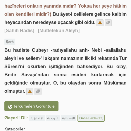
hazîneleri onların yanında mıdır? Yoksa her şeye hâkim
olan kendileri midir?)
Bu âyet-i celilelere gelince kalbim
heyecandan neredeyse uçacak gibi oldu.
[Sahih Hadis]
- [Muttefekun Aleyh]
Şerh
Bu hadiste Cubeyr -radıyallahu anh- Nebi -sallallahu
aleyhi ve sellem-'i akşam namazının ilk iki rekatında Tur
Sûresi'ni okurken işittiğinden bahsediyor. Bu olay,
Bedir Savaşı'ndan sonra esirleri kurtarmak için
geldiğinde olmuştur. O, bu olaydan sonra Müslüman
olmuştur.
Tercümeleri Görüntüle
Geçerli Dil:
الإنجليزية
الأوردية
الإسبانية
Daha Fazla
(13)
Kategoriler