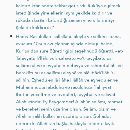
kaldırdıktan sonra tekbir getirirdi. Rükûya eğilmek
istediğinde yine ellerini aynı şekilde kaldırır ve
rükûdan başını kaldırdığı zaman yine ellerini aynı
şekilde kaldırırdı."
Hadis: Rasulullah -sallallahu aleyhi ve sellem- bana,
avucum O'nun avuçlarının içinde olduğu halde,
Kur'an'dan sure öğretir gibi teşehhüdü öğretti. «et-
Tahiyyâtu li’llâhi ve’s-salavâtu ve’t-tayyibâtu es-
selâmu aleyke eyyuhe’n-nebiyyu ve rahmetullâhi ve
berakâtuhu es-selâmu aleynâ ve alâ ibâdi’llâhi’s-
sâlihîn. Eşhedu en lâ ilâhe illâllâh ve eşhedu enne
Muhammeden abduhu ve rasûluhu.» (Tahiyyat
(bütün yüceltme ve övgüler), tayyibat ve salavat
Allah içindir. Ey Peygamber! Allah’ın selâmı, rahmeti
ve bereketi senin üzerine olsun. Selâm, bizim ve
Allah’ın salih kullarının üzerine olsun. Şehadet
ederim ki Allah’tan başka hakkıyla ibâdete layık