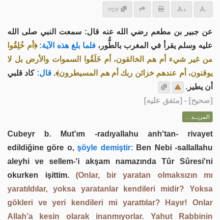
PDF
+
-
عن جبير بن مطعم رضي الله عنه قال: سمعت النبي صلى الله
عليه وسلم يقرأ في المغرب بالطُّور،
فلما بلغ هذه الآية:
﴿أم خُلِقُوا
من غير شيء أم هم الخالقون، أم خَلَقُوا السموات والأرض بل لا
كاد قلبي
قال:
.
يوقنون، أم عندهم خزائن ربك أم هم المسيطرون﴾
أن يطير.
] - [متفق عليه]
صحيح
[
المزيــد ...
Cubeyr b. Mut'ım -radıyallahu anh'tan- rivayet
edildiğine göre o,
şöyle demiştir:
Ben Nebi -sallallahu
aleyhi ve sellem-'i akşam namazında Tûr Sûresi'ni
okurken işittim.
(Onlar, bir yaratan olmaksızın mı
yaratıldılar, yoksa yaratanlar kendileri midir? Yoksa
gökleri ve yeri kendileri mi yarattılar? Hayır! Onlar
Allah’a kesin olarak inanmıyorlar. Yahut Rabbinin