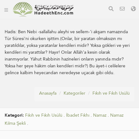
Hadis:
Ben Nebi -sallallahu aleyhi ve sellem-'i akşam namazında
Tûr Sûresi'ni okurken işittim.(Onlar, bir yaratan olmaksızın mı
yaratıldılar, yoksa yaratanlar kendileri midir? Yoksa gökleri ve yeri
kendileri mi yarattılar? Hayır! Onlar Allâh’a kesin olarak
inanmıyorlar. Yâhut Rabbinin hazîneleri onların yanında mıdır?
Yoksa her şeye hâkim olan kendileri midir?) Bu âyet-i celilelere
gelince kalbim heyecandan neredeyse uçacak gibi oldu.
Anasayfa
Kategoriler
Fıkıh ve Fıkıh Usûlü
Kategori:
Fıkıh ve Fıkıh Usûlü
.
İbadet Fıkhı
.
Namaz
.
Namaz
Kılma Şekli
.