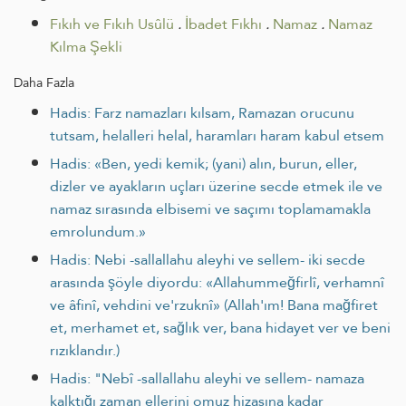
Fıkıh ve Fıkıh Usûlü
.
İbadet Fıkhı
.
Namaz
.
Namaz
Kılma Şekli
Daha Fazla
Hadis: Farz namazları kılsam, Ramazan orucunu
tutsam, helalleri helal, haramları haram kabul etsem
Hadis: «Ben, yedi kemik; (yani) alın, burun, eller,
dizler ve ayakların uçları üzerine secde etmek ile ve
namaz sırasında elbisemi ve saçımı toplamamakla
emrolundum.»
Hadis: Nebi -sallallahu aleyhi ve sellem- iki secde
arasında şöyle diyordu: «Allahummeğfirlî, verhamnî
ve âfinî, vehdini ve'rzuknî» (Allah'ım! Bana mağfiret
et, merhamet et, sağlık ver, bana hidayet ver ve beni
rızıklandır.)
Hadis: "Nebî -sallallahu aleyhi ve sellem- namaza
kalktığı zaman ellerini omuz hizasına kadar