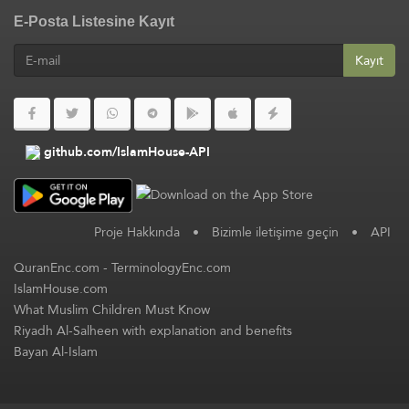
E-Posta Listesine Kayıt
Kayıt
github.com/IslamHouse-API
Proje Hakkında
•
Bizimle iletişime geçin
•
API
QuranEnc.com
-
TerminologyEnc.com
IslamHouse.com
What Muslim Children Must Know
Riyadh Al-Salheen with explanation and benefits
Bayan Al-Islam