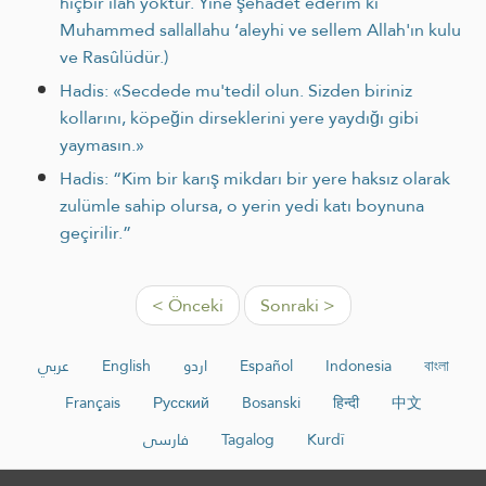
hiçbir ilah yoktur. Yine şehadet ederim ki
Muhammed sallallahu ‘aleyhi ve sellem Allah'ın kulu
ve Rasûlüdür.)
Hadis: «Secdede mu'tedil olun. Siz­den biriniz
kollarını, köpeğin dirseklerini yere yaydığı gibi
yayma­sın.»
Hadis: “Kim bir karış mikdarı bir yere haksız olarak
zulümle sahip olursa, o yerin yedi katı boynuna
geçirilir.”
< Önceki
Sonraki >
عربي
English
اردو
Español
Indonesia
বাংলা
Français
Русский
Bosanski
हिन्दी
中文
فارسی
Tagalog
Kurdî