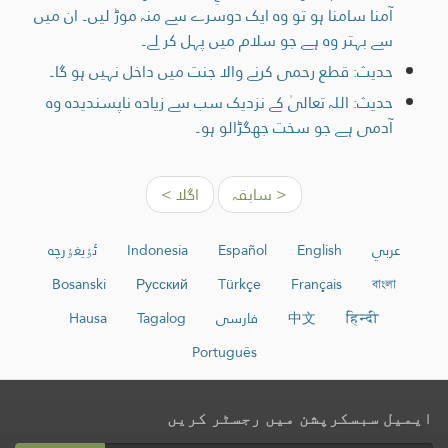
آمنا سامنا ہو تو وہ ایک دوسرے سے منہ موڑ لیں۔ ان میں
سے بہتر وہ ہے جو سلام میں پہل کر لے۔
حدیث: قطع رحمی کرنے والا جنت میں داخل نہیں ہو گا۔
حدیث: اللہ تعالیٰ کے نزدیک سب سے زیادہ ناپسنديده وہ
آدمی ہے جو سخت جھگڑالو ہو۔
< سابقہ
اگلا >
عربي
English
Español
Indonesia
ئۇيغۇرچە
Bosanski
Русский
Türkçe
Français
বাংলা
हिन्दी
中文
فارسی
Tagalog
Hausa
Português
ایمیل سبسکرپشن میں رجسٹر کریں