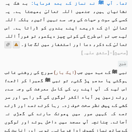
تھا۔ آپ ﷺ نے نماز کے بعد فرمایا:
بے شک یہ
نشانیاں ہیں، جنھیں اللہ تعالیٰ بھیجتا ہے۔ یہ
کسی کی موت و حیات کی وجہ سے نہیں آتیں، بلکہ اللہ
تعالیٰ ان کے ذریعے اپنے بندوں کو ڈراتا ہے۔ اس
لیے جب تم اس طرح کی کوئی چیز دیکھو، تو فوراً اللہ
تعالیٰ کے ذکر، دعا اور استغفار میں لگ جاؤ۔
[صحیح]
- [متفق علیہ]
شرح
نبی ﷺ کے عہد میں جب
(ایک بار)
سورج کی روشنی غائب
ہوگئی یا مدھم پڑ گئی، تو نبی ﷺ گھبرا کر اٹھے؛
اس لیے کہ آپ اپنے رب کی کامل معرفت کی وجہ سے،
روئے زمین پر آباد اکثر لوگوں کی گم راہی اور سر
کشی کے پیش نظر سخت خوف زدہ رہا کرتے تھے اور ڈرتے
تھے کہ کہیں صور میں پھونک مارنے کی گھڑی نہ
آجائے۔ چنانچہ آپ مسجد میں داخل ہوئے اور لوگوں
کے ساتھ نماز کسوف ادا فرمائی۔ توبہ اور انابت کے