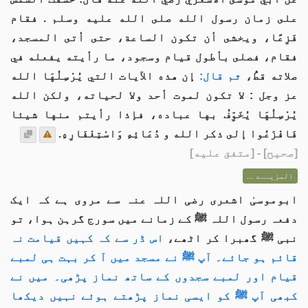
على زمان رسول الله صلى الله عليه وسلم . فقام
فَزِعًا، ويخشى أن تكون الساعة، حتى أتى المسجد،
فقام، فصلى بأطول قيام وسجود، ما رأيته يفعله في
صلاته قطُّ،
ثم قال:
إن هذه الآيات التي يُرْسِلُهَا الله
عز وجل : لا تكون لموت أحد ولا لحياته، ولكن الله
يُرْسِلُهَا يُخَوِّفُ بها عباده، فإذا رأيتم منها شيئا
فَافْزَعُوا إلى ذكر الله و دُعَائِهِ وَاسْتِغْفَارِهِ.
[
صحيح
] - [متفق عليه]
المزيــد ...
ابوموسیٰ اشعری رضی اللہ عنہ سے مروی ہے کہ ایک
دفعہ رسول اللہ ﷺ کے زمانے میں سورج گرہن ہوا، تو
نبی ﷺ گھبرا کر اٹھے،
اس ڈر سے کہ کہیں قیامت نہ
قائم ہو جائے۔ آپ ﷺ نے مسجد میں آ کر بہت ہی لمبے
قیام اور لمبے سجدوں کے ساتھ نماز پڑھی۔ میں نے
کبھی آپ ﷺ کو ایسی نماز پڑھتے ہوئے نہیں دیکھا