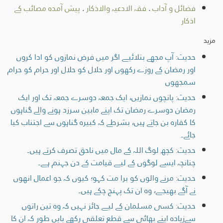
فضائل و آداب
.
فقہ الادعیہ والاذکار
.
پیش آمدہ مصائب کے
اذکار
مزید
حدیث: آپ مجھے بتلائیے اگر میں فرض نمازوں کو ادا کروں
اور رمضان کے روزے رکھوں اور حلال کو حلال اور حرام کو حرام
سمجھوں
حدیث: پانچوں نمازیں، ایک جمعہ دوسرے جمعہ تک اور ایک
رمضان دوسرے رمضان تک اپنے مابین سرزد ہونے والے گناہوں
کا کفارہ بن جاتے ہیں، بشرطے کہ کبیرہ گناہوں سے اجتناب کیا
جائے۔
حدیث: کچھ لوگ اللہ کے مال میں ناحق تصرف کرتے ہیں۔
چنانچہ ایسے لوگوں کے لیے قیامت کے دن جہنم ہے۔
حدیث: مرنے والوں کو برا مت کہو؛ کیوں کہ جو اعمال انھوں
نے آگے بھیجے، وہ ان تک پہنچ چکے ہیں۔
حدیث: کسی مسلمان کے لیے جائز نہیں کہ وہ تین راتوں
سےزیادہ اپنے بھائی سے قطعِ تعلقی رکھے بایں طور کہ ان کا