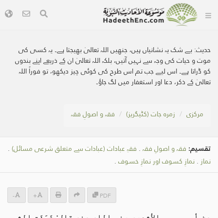
حدیث:
بے شک یہ نشانیاں ہیں، جنھیں اللہ تعالیٰ بھیجتا ہے۔ یہ کسی کی
موت و حیات کی وجہ سے نہیں آتیں، بلکہ اللہ تعالیٰ ان کے ذریعے اپنے بندوں
کو ڈراتا ہے۔ اس لیے جب تم اس طرح کی کوئی چیز دیکھو، تو فوراً اللہ
تعالیٰ کے ذکر، دعا اور استغفار میں لگ جاؤ۔
مرکزی
زمرہ جات (کٹیگریز)
فقہ و اصولِ فقہ
تقسیم:
فقہ و اصولِ فقہ
.
فقہِ عبادات (عبادات سے متعلق شرعی مسائل)
.
نماز
.
نمازِ کسوف اور نمازِ خسوف
.
-
+
PDF
عن أبي موسى الأشعري رضي الله عنه قال: خَسَفَت الشمس