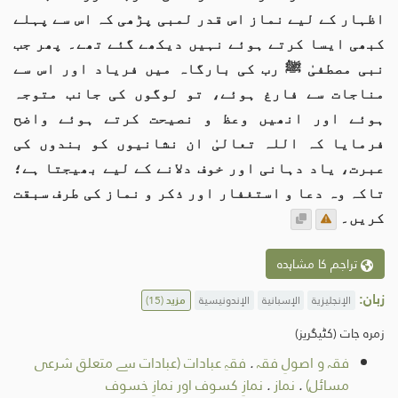
اظہار کے لیے نماز اس قدر لمبی پڑھی کہ اس سے پہلے
کبھی ایسا کرتے ہوئے نہیں دیکھے گئے تھے۔ پھر جب
نبی مصطفیٰ ﷺ رب کی بارگاہ میں فریاد اور اس سے
مناجات سے فارغ ہوئے، تو لوگوں کی جانب متوجہ
ہوئے اور انھیں وعظ و نصیحت کرتے ہوئے واضح
فرمایا کہ اللہ تعالیٰ ان نشانیوں کو بندوں کی
عبرت، یاد دہانی اور خوف دلانے کے لیے بھیجتا ہے؛
تاکہ وہ دعا و استغفار اور ذکر و نماز کی طرف سبقت
کریں۔
تراجم کا مشاہدہ
زبان:
الإنجليزية
الإسبانية
الإندونيسية
مزید
(15)
زمرہ جات (کٹیگریز)
فقہ و اصولِ فقہ
.
فقہِ عبادات (عبادات سے متعلق شرعی
مسائل)
.
نماز
.
نمازِ کسوف اور نمازِ خسوف