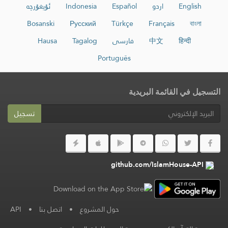
English
اردو
Español
Indonesia
ئۇيغۇرچە
Bosanski
Русский
Türkçe
Français
বাংলা
हिन्दी
中文
فارسی
Tagalog
Hausa
Português
التسجيل في القائمة البريدية
تسجيل
github.com/IslamHouse-API
حول المشروع
•
اتصل بنا
•
API