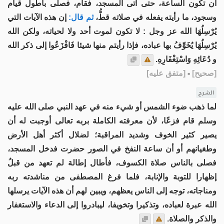
أن تكون الساعة، حتى أتى المسجد، فقام، فصلى بأطول قيام
وسجود، ما رأيته يفعله في صلاته قطُّ،
ثم قال:
إن هذه الآيات التي
يُرْسِلُهَا الله عز وجل : لا تكون لموت أحد ولا لحياته، ولكن الله
يُرْسِلُهَا يُخَوِّفُ بها عباده، فإذا رأيتم منها شيئا فَافْزَعُوا إلى ذكر الله
و دُعَائِهِ وَاسْتِغْفَارِهِ.
[
صحيح
]
-
[
متفق عليه
]
الشرح
لما ذهب ضوء الشمس أو شيء منه في عهد النبي صلى الله عليه
وسلم قام فزعًا، لأن معرفته الكاملة بربه تعالى أوجبت له أن
يصير كثير الخوف وشديد المراقبة؛ لضلال أكثر أهل الأرض
وطغيانهم أو أن ساعة النفخ في الصور حضرت فدخل المسجد،
فصلى بالناس صلاة الكسوف، فأطال إطالة لم تعهد من قبلُ
إظهارا للتوبة والإنابة، فلما فرغ المصطفى من مناشدته ربه
ومناجاته، توجه إلى الناس يعظهم، ويبين لهم أن هذه الآيات يرسلها
الله عبرة لعباده، وتذكيرا وتخويفا، ليبادروا إلى الدعاء والاستغفار
والذكر والصلاة.