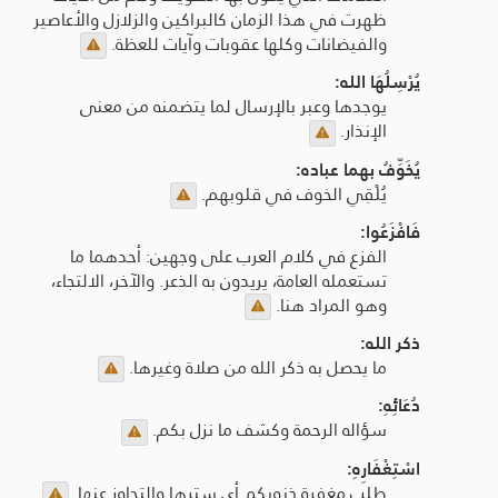
ظهرت في هذا الزمان كالبراكين والزلازل والأعاصير
والفيضانات وكلها عقوبات وآيات للعظة.
يُرْسِلُهَا الله:
يوجدها وعبر بالإرسال لما يتضمنه من معنى
الإنذار.
يُخَوِّفُ بهما عباده:
يُلْقِي الخوف في قلوبهم.
فَافْزَعُوا:
الفزع في كلام العرب على وجهين: أحدهما ما
تستعمله العامة، يريدون به الذعر. والآخر، الالتجاء،
وهو المراد هنا.
ذكر الله:
ما يحصل به ذكر الله من صلاة وغيرها.
دُعَائِهِ:
سؤاله الرحمة وكشف ما نزل بكم.
اسْتِغْفَارِهِ:
طلب مغفرة ذنوبكم أي سترها والتجاوز عنها.