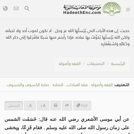
حديث:
إن هذه الآيات التي يُرْسِلُهَا الله عز وجل : لا تكون لموت أحد ولا لحياته،
ولكن الله يُرْسِلُهَا يُخَوِّفُ بها عباده، فإذا رأيتم منها شيئا فَافْزَعُوا إلى ذكر الله
ودُعَائِهِ وَاسْتِغْفَارِهِ
الرئيسية
التصنيفات
الفقه وأصوله
التصنيف:
الفقه وأصوله
.
فقه العبادات
.
الصلاة
.
صلاة الكسوف والخسوف
.
التشكيل
-
+
PDF
عن أبي موسى الأشعري رضي الله عنه قال: خَسَفَت الشمس
على زمان رسول الله صلى الله عليه وسلم . فقام فَزِعًا، ويخشى