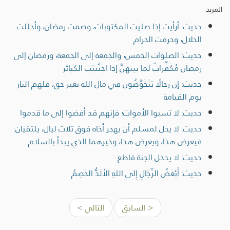
المزيد
حديث: أرأيت إذا صليت المكتوبات، وصمت رمضان، وأحللت
الحلال، وحرمت الحرام
حديث: الصلوات الخمس، والجمعة إلى الجمعة، ورمضان إلى
رمضان مُكَفِّراتٌ لما بينهنَّ إذا اجتُنبَت الكبائر
حديث: إن رجالًا يَتَخَوَّضُون في مال الله بغير حق، فلهم النار
يوم القيامة
حديث: لا تسبوا الأموات؛ فإنهم قد أفضوا إلى ما قدموا
حديث: لا يحل لمسلم أن يهجر أخاه فوق ثلاث ليال، يلتقيان:
فيعرض هذا، ويعرض هذا، وخيرهما الذي يبدأ بالسلام
حديث: لا يدخل الجنة قاطع
حديث: أَبْغَضُ الرِّجَالِ إِلى اللهِ الأَلَدُّ الخَصِمُ
< السابق
التالي >