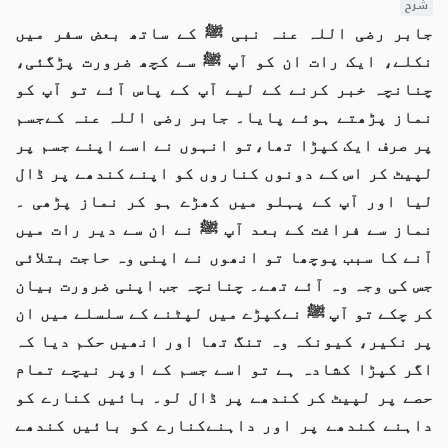
شرح
جابر رضی اللہ عنہ نبی ﷺ کے ساتھ بعض سفر میں
نکلے، ایک رات ان کو آپ ﷺ سے کچھ ضرورت پڑگئی،
چنانچہ خبر کرنے کے ليے آپ کے پاس آئے تو آپ کو
نماز پڑھتے ہوئے پایا۔ جابر رضی اللہ عنہ کےجسم
پر صرف ایک کپڑا تھا،تو انہوں نے اسے اپنے جسم پر
لپیٹ کر اس کے دونوں کناروں کو اپنے کندھے پر ڈال
ليا اور آپ کے پہلو میں کھڑے ہو کر نماز پڑھی ۔
نماز سے فراغت کے بعد آپ ﷺ نے ان سے دير رات ميں
آنے کا سبب پوچھا تو انھوں نے اپنی وہ حاجت بتلائی
جس کی وجہ وہ آئے تھے۔ چنانچہ جب اپنی ضرورت بيان
کر چکے تو آپ ﷺ نےکپڑے میں لپٹنے کے سلسلے میں ان
پر نکیر، کیونکہ وہ تنگ تھا اور انھیں حکم ديا کہ
اگر کپڑا کشادہ ہے تو اسے جسم کے اوپر نيچے تمام
حصے پر لپيٹ کر کندھے پر ڈال لو۔ بائيں کنارے کو
داہنے کندھے پر اور داہنےکنارے کو بائيں کندھے