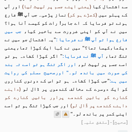
سے اشتمال کیا
(یعنی اپنے جسم پر لپیٹ لیا)
اور آپ
کے پہلو میں
(کھڑے ہو کر)
نماز پڑھی۔ جب آپ ﷺ فارغ
ہوئے تو فرمایا کہ اے جابر! رات کو کيسے آنا ہوا؟
میں نے آپ کو اپنی ضرورت سے باخبر کيا،
جب میں
فارغ ہوا تو آپ ﷺ نے فرمایا :
”یہ اشتمال جو میں نے
دیکھا،کیسا تھا؟“ میں نے کہا ایک کپڑا تھا،یعنی
تنگ تھا،
آپ ﷺ نے فرمایا:
” اگر کپڑا کشادہ ہو تو
اسے جسم پر لپیٹ لو،
اور اگر تنگ ہو تو اسے تہ بند
کی صورت میں باندھ لو۔“ اورصحيح مسلم کی روايت
ميں ہے:
”جب کپڑا کشادہ ہو تو اس کے دونوں کناروں
کو ایک دوسرے کے مخالف کندھوں پر ڈال لو
(داہنے
کنارے کو بائيں کندھے پراور بائيں کنارے کو
داہنے کندھے پر ڈٓال لو)
اور جب کپڑا تنگ ہو تو اسے
اپنی کمر پر باندھ لو۔“
[صحیح]
- [متفق علیہ]