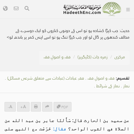
حدیث:
جب کپڑا کشادہ ہو تو اس کے دونوں کناروں کو ایک دوسرے کے
مخالف کندھوں پر ڈال لو اور جب کپڑا تنگ ہو تو اسے اپنی کمر پر باندھ لو>
مرکزی
زمرہ جات (کٹیگریز)
فقہ و اصولِ فقہ
تقسیم:
فقہ و اصولِ فقہ
.
فقہِ عبادات (عبادات سے متعلق شرعی مسائل)
.
نماز
.
نماز کے شرائط
.
-
+
PDF
عن سعيد بن الحارث قال: سَأَلنَا جابر بن عبد الله عن
الصلاة في الثوب الواحد؟
فقال:
خَرَجْت مع النبي صلى