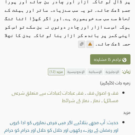
پر ڈال لو تاکہ ازار اور چادر بن جائے اور پورا
جسم ڈھک جائے۔ تو يہ سب سےزيادہ ساتر اور ہيئت کے
لحاظ سے سب سے خوبصورت ہے۔اور اگر کپڑا اتنا تنگ
ہوکہ اس سے ازار اور چادر دونوں نہ بن سکے تو اس کو
اپنی کمر پر باندھ کر ازار بنا لو تاکہ بدن کا نچلا
حصہ ڈھک جائے۔
تراجم کا مشاہدہ
زبان:
الإنجليزية
الإسبانية
الإندونيسية
مزید
(12)
زمرہ جات (کٹیگریز)
فقہ و اصولِ فقہ
.
فقہِ عبادات (عبادات سے متعلق شرعی
مسائل)
.
نماز
.
نماز کے شرائط
مزید
حدیث: آپ مجھے بتلائیے اگر میں فرض نمازوں کو ادا کروں
اور رمضان کے روزے رکھوں اور حلال کو حلال اور حرام کو حرام