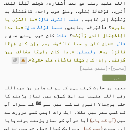
الله عليه وسلم في بعض أَسْفَارِهِ، فَجِئْت لَيْلَةً لِبَعْض
أَمْرِي، فَوَجَدْتُهُ يُصَلِّي، وعليَّ ثوب واحد، فَاشْتَمَلْتُ به
وَصَلَّيْتُ إلى جَانِبِه،
فلما انْصَرف قال:
«ما السُّرَى يا
جابر»
؟ فأخْبَرتُه بحاجتي،
فلما فَرَغْتُ قال:
«ما هذا
الِاشْتِمَال الذي رَأيْتُ»
؟
قلت:
كان ثوب -يعني ضاق-،
قال:
«فإن كان واسعا فَالتَحِفْ به، وإن كان ضَيِّقًا
فَاتَّزِرْ به»
.
ولمسلم:
«إذا كان واسِعًا فخَالف بين
طَرَفَيْه، وإذا كان ضَيِّقًا فَاشْدُدْه عَلَى حَقْوِكَ»
.
[
صحيح
] - [متفق عليه]
المزيــد ...
سعید بن حارث کہتے ہیں کہ ہم نے جابر بن عبداللہ
رضی اللہ عنہما سے ایک کپڑے میں نماز پڑھنے کا
حکم پوچھا؟ انہوں نے کہا میں نبی ﷺ کے ہمراہ آپ
کے کسی سفر میں نکلا، ایک رات اپنی کسی ضرورت سے
میں
(آپ کے پاس)
آیا تو آپ کو نماز پڑھتے ہوئے پایا
اور میرے
(جسم کے)
اوپرایک کپڑا تھا، تو میں نے اس