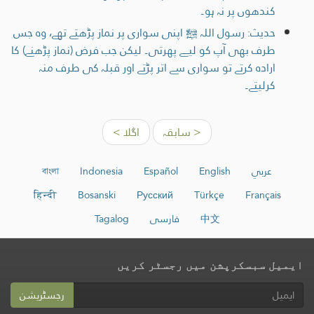
کندھوں پر نہ ہو۔
حدیث: رسول اللہ ﷺ اپنی سواری پر نماز پڑھتے تھے، وہ جس
طرف بھی آپ کو لیے پھرتی۔ لیکن جب فرض (نماز پڑھنے) کا
ارادہ کرتے تو سواری سے اتر پڑتے اور قبلہ کی طرف منہ
کرلیتے۔
< سابقہ
اگلا >
عربي
English
Español
Indonesia
বাংলা
हिन्दी
Bosanski
Русский
Türkçe
Français
中文
فارسی
Tagalog
ایمیل سبسکرپشن میں رجسٹر کریں
رجسٹریشن