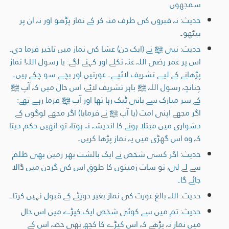
سمجھوں
حدیث: نہ قبروں کی طرف منہ کر کے نماز پڑھو اور نہ ان پر
بیٹھو۔
حدیث: نبی ﷺ نے (ایک دن) عشا کی نماز میں تاخیر فرما دی۔
اس پر عمر رضی اللہ عنہ نکلے اور کہنے لگے: یا رسول اللہ! نماز
پڑھانے کے لیے تشریف لائیے۔ عورتیں اور بچے سو چکے ہیں۔
چنانچہ رسول اللہ ﷺ باہر تشریف لائے، اس حال میں کہ آپ ﷺ
کے سر مبارک سے پانی ٹپک رہا تھا اور آپ ﷺ فرما رہے تھے:
اگر مجھے اپنی امت (یا آپ ﷺ نے فرمایا) اگر مجھے لوگوں کے
دشواری میں مبتلا ہونے کا اندیشہ نہ ہوتا، تو انھیں حکم دیتا
کہ وہ اس گھڑی میں یہ نماز پڑھا کریں۔
حدیث: اگر کسی شخص نے ایک بالشت بھر زمین بھی ظلم
سے لے لی، تو سات زمینوں کا طوق اس کی گردن میں ڈالا
جائے گا۔
حدیث: اللہ بالغ عورت کی نماز بغیر دوپٹے کے قبول نہیں کرتا۔
حدیث: تم میں سے کوئی شخص ایک کپڑے میں اس حال
میں نماز نہ پڑھے کہ اس کپڑے کا کچھ بھی حصہ اس کے