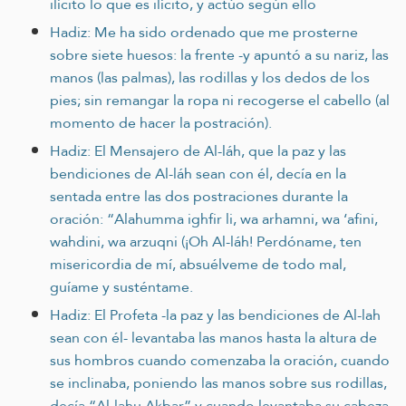
ilícito lo que es ilícito, y actúo según ello
Hadiz: Me ha sido ordenado que me prosterne
sobre siete huesos: la frente -y apuntó a su nariz, las
manos (las palmas), las rodillas y los dedos de los
pies; sin remangar la ropa ni recogerse el cabello (al
momento de hacer la postración).
Hadiz: El Mensajero de Al-láh, que la paz y las
bendiciones de Al-láh sean con él, decía en la
sentada entre las dos postraciones durante la
oración: “Alahumma ighfir li, wa arhamni, wa ‘afini,
wahdini, wa arzuqni (¡Oh Al-láh! Perdóname, ten
misericordia de mí, absuélveme de todo mal,
guíame y susténtame.
Hadiz: El Profeta -la paz y las bendiciones de Al-lah
sean con él- levantaba las manos hasta la altura de
sus hombros cuando comenzaba la oración, cuando
se inclinaba, poniendo las manos sobre sus rodillas,
decía “Al-lahu Akbar” y cuando levantaba su cabeza