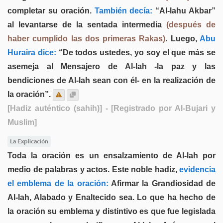
completar su oración.
También decía:
“Al-lahu Akbar”
al levantarse de la sentada intermedia
(después de
haber cumplido las dos primeras Rakas)
. Luego,
Abu
Huraira dice:
“De todos ustedes, yo soy el que más se
asemeja al Mensajero de Al-lah -la paz y las
bendiciones de Al-lah sean con él- en la realización de
la oración”.
[Hadiz auténtico (sahih)]
- [Registrado por Al-Bujari y
Muslim]
La Explicación
Toda la oración es un ensalzamiento de Al-lah por
medio de palabras y actos. Este noble hadiz,
evidencia
el emblema de la oración:
Afirmar la Grandiosidad de
Al-lah, Alabado y Enaltecido sea. Lo que ha hecho de
la oración su emblema y distintivo es que fue legislada