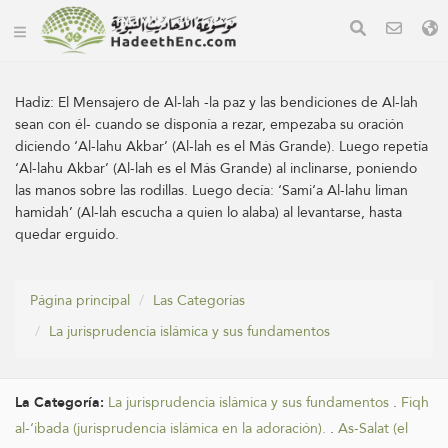
Hadiz:
El Mensajero de Al-lah -la paz y las bendiciones de Al-lah
sean con él- cuando se disponía a rezar, empezaba su oración
diciendo ‘Al-lahu Akbar’ (Al-lah es el Más Grande). Luego repetía
‘Al-lahu Akbar’ (Al-lah es el Más Grande) al inclinarse, poniendo
las manos sobre las rodillas. Luego decía: ‘Sami‘a Al-lahu liman
hamidah’ (Al-lah escucha a quien lo alaba) al levantarse, hasta
quedar erguido.
Página principal
Las Categorías
La jurisprudencia islámica y sus fundamentos
La Categoría:
La jurisprudencia islámica y sus fundamentos
.
Fiqh
al-‘ibada (jurisprudencia islámica en la adoración).
.
As-Salat (el