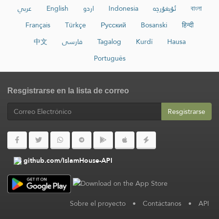
عربي
English
اردو
Indonesia
ئۇيغۇرچە
বাংলা
Français
Türkçe
Русский
Bosanski
हिन्दी
中文
فارسی
Tagalog
Kurdî
Hausa
Português
Resgistrarse en la lista de correo
Resgistrarse
github.com/IslamHouse-API
Sobre el proyecto
•
Contáctanos
•
API