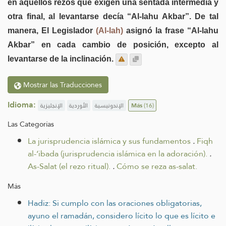
en aquellos rezos que exigen una sentada intermedia y
otra final, al levantarse decía “Al-lahu Akbar”. De tal
manera, El Legislador
(Al-lah)
asignó la frase “Al-lahu
Akbar” en cada cambio de posición, excepto al
levantarse de la inclinación.
Mostrar las Traducciones
Idioma:
الإنجليزية
الأوردية
الإندونيسية
Más
(16)
Las Categorías
La jurisprudencia islámica y sus fundamentos
.
Fiqh
al-‘ibada (jurisprudencia islámica en la adoración).
.
As-Salat (el rezo ritual).
.
Cómo se reza as-salat.
Más
Hadiz: Si cumplo con las oraciones obligatorias,
ayuno el ramadán, considero lícito lo que es lícito e