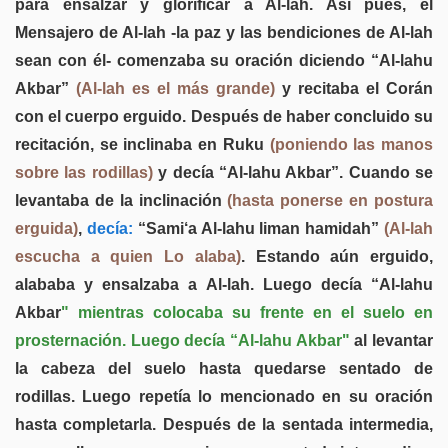
para ensalzar y glorificar a Al-lah. Así pues, el
Mensajero de Al-lah -la paz y las bendiciones de Al-lah
sean con él- comenzaba su oración diciendo “Al-lahu
Akbar”
(Al-lah es el más grande)
y recitaba el Corán
con el cuerpo erguido. Después de haber concluido su
recitación, se inclinaba en Ruku
(poniendo las manos
sobre las rodillas)
y decía “Al-lahu Akbar”. Cuando se
levantaba de la inclinación
(hasta ponerse en postura
erguida)
,
decía:
“Sami‘a Al-lahu liman hamidah”
(Al-lah
escucha a quien Lo alaba)
. Estando aún erguido,
alababa y ensalzaba a Al-lah. Luego decía “Al-lahu
Akbar
" mientras colocaba su frente en el suelo en
prosternación. Luego decía “Al-lahu Akbar"
al levantar
la cabeza del suelo hasta quedarse sentado de
rodillas. Luego repetía lo mencionado en su oración
hasta completarla. Después de la sentada intermedia,