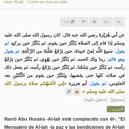
rezo ritual).
.
Cómo se reza as-salat.
.
PDF
+
-
عن أبي هُرَيْرَةَ رضي الله عنه قال: كان رسول الله صلى الله عليه
وسلم إذا قام إلى الصلاة يُكَبِّرُ حين يقوم، ثم يُكَبِّرُ حين يركع،
ثم
يقول:
سَمِعَ اللَّه لِمَنْ حَمِدَهُ، حين يَرْفَعُ صُلْبَهُ من الرَّكْعَةِ،
ثم يقول
وهو قائم:
ربنا ولك الحمد، ثم يُكَبِّرُ حين يَهْوِي، ثم يُكَبِّرُ حين يَرْفَعُ
رأسه، ثم يُكَبِّرُ حين يَسْجُدُ، ثم يُكَبِّرُ حين يَرْفَعُ رأسه، ثم يفعل ذلك
في صلاته كلها حتى يقضيها، ويُكَبِّرُ حين يقوم من الثِّنْتَيْنِ بعد
الجلوس،
ثم يقول:
أبو هريرة
«إني لأشَبَهُكم صلاة برسول الله
.
صلى الله عليه وسلم »
] - [متفق عليه]
صحيح
[
المزيــد ...
Narró Abu Huraira -Al-lah esté complacido con él-: “El
Mensajero de Al-lah -la paz y las bendiciones de Al-lah