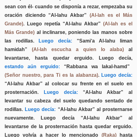
sean con él- cuando se disponía a rezar, empezaba su
oración diciendo “Al-lahu Akbar”
(Al-lah es el Más
Grande)
. Luego repetía “Al-lahu Akbar”
(Al-lah es el
Más Grande)
al inclinarse, poniendo las manos sobre
las rodillas.
Luego decía:
“Sami‘a Al-lahu liman
hamidah”
(Al-lah escucha a quien lo alaba)
al
levantarse, hasta quedar erguido. Luego decía,
estando aún erguido:
“Rabbana wa lakal-hamd”
(Señor nuestro, para Ti es la alabanza)
.
Luego decía:
“Al-lahu Akbar” al colocar su frente en el suelo en
prosternación.
Luego decía:
“Al-lahu Akbar” al
levantar su cabeza del suelo quedando sentado de
rodillas.
Luego decía:
“Al-lahu Akbar” al prosternarse
nuevamente. Luego decía “Al-lahu Akbar” al
levantarse de la prosternación hasta quedar erguido.
Luego volvía a hacer lo mencionado
(Raka)
hasta