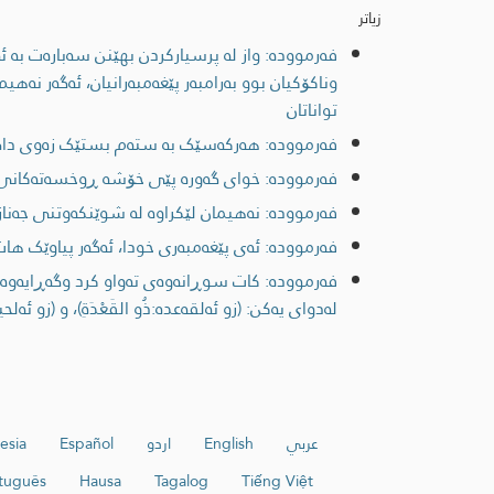
زیاتر
فەرموودە: واز لە پرسیارکردن بهێنن سەبارەت بە 
وناکۆکیان بوو بەرامبەر پێغەمبەرانیان، ئەگەر نەه
تواناتان
فەرموودە: هەرکەسێک بە ستەم بستێک زەوی داگی
فەرموودە: خواى گەورە پێی خۆشە ڕوخسەتەکانى 
فەرموودە: نەهیمان لێکراوە لە شوێنکەوتنی جەنازە
فەرموودە: ئەی پێغەمبەری خودا، ئەگەر پیاوێک ها
فەرموودە: کات سوڕانەوەى تەواو کرد وگەڕایەوە و
لەدوای یەکن: (زو ئەلقەعدە:ذُو القَعْدَةِ)، و (زو ئەلحیج
عربي
English
اردو
Español
esia
tuguês
Hausa
Tagalog
Tiếng Việt