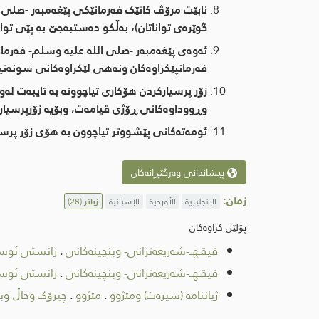
نابێت مرۆڤ کاتێک فەرمانێکی پێغەمبەر -صلى 
گوێرەی تواناتان)، بەڵکو دەستبەجێ بە پێی توا
ئەوەی پێغەمبەر -صلى اللە علیە وسلم- فەرمان
فەرمانپێکراوەکان ونەهی لێکراوەکانی سونەتی
زۆر پرسیارکردن هۆکاری تیاچوونە بە تایبەت لەو 
وڕووداوەکانی ڕۆژی قیامەت، وبۆیە زۆرپرسیار 
ئومەتەکانی پێشووتر تیاچوون بە هۆی زۆر پرسیار
پیشاندانی وەرگێڕانەکان
زمان:
الإنجليزية
الأوردية
الإسبانية
زیاتر
(28)
پۆلێن کراوەکان
فیقـهــ-شەریعەتزانی- وبنچینەکانی
.
زانستی ئوس
فیقـهــ-شەریعەتزانی- وبنچینەکانی
.
زانستی ئوس
ژیاننامە (سیرەت) ومێژوو
.
مێژوو
.
چیرۆک وحاڵ وبا