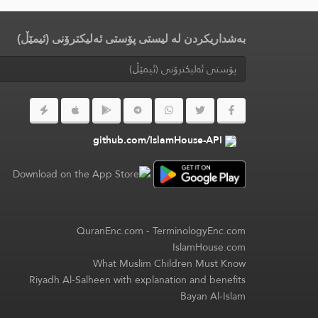
بەشداریکردن لە لیستی پۆستی ئەلیکترۆنی (ئیمێڵ)
github.com/IslamHouse-API
QuranEnc.com
-
TerminologyEnc.com
IslamHouse.com
What Muslim Children Must Know
Riyadh Al-Salheen with explanation and benefits
Bayan Al-Islam