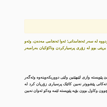
دووە لە سەر ئەنجامدانی؛ ئەوا ئەنجامی مەدەن، وئەو
بریتی بوو لە زۆری پرسیارکردن وناکۆکیان بەرامبەر
 پێویستە وازی لێبهێنین ولێی دووربکەوینەوە وئەگەر
تەکانی پێشووتر نەبین كاتێک پرسیاری زۆریان کرد لە
ون وکاول بوون بۆیە پێویستە ئێمە وەکو ئەوان نەبین