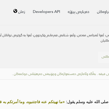
راوەکان
دەربارەی پرۆژە
Developers API
زمان
نی؛ ئەوا ئەنجامی مەدەن، وئەو شتانەی فەرمانم پێکردوون؛ ئەوا بە گوێرەی تواناتا
کانیان
ەکانی
 فیقه
.
بەڵگە وئاماژەی دەستەواژەکان وچۆنیەتی دەرهێنانی حوکمەکان
.
صلى الله عليه وسلم يقول:
«ما نهيتكم عنه فاجتنبوه، وما أمرتكم به فأْت