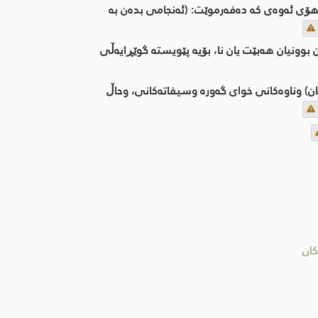
ەهۆی ئەوەی کە دەفەرموێت: (ئەنجامی بدەن بە
بوونیان هەبێت یان نا، بۆیە پێویستە گوێڕایەڵی
تەکان) وناوەکانی خوای گەورە وسیفاتەکانی، وحاڵ
کان