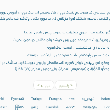
ئەو شتانەى کە فەرمانم پێنەکردوون یان نەهیم لێ نەکردوون، ئەوەی بووە
یم لێکردن لەسەر شتێک ئەوا خۆتانی لێ بە دوور بگرن، وئەگەر فەرمانم پێک
ر بکات؛ ملی تەوق دەکرێت بە حەوت چینی ناخی زەویدا
وەربگیرێت هەروەکو چۆن پێی خۆشە واجبەکانى جێبەجێ بکرێت
، بەڵام زۆر جەختیشمان لەسەر نەکرایەوە
ت و ویستی پارەکەم ببات؟ فەرمووی: پارەکەتی پێمەدە
ەکو ئەو ڕۆژەی خواى گەورە ئاسمانەکان وزەوی دروستکرد: ساڵێک دوازدە م
ە:ذُو الحَجَّةِ)، و (موحەرەم:المحرمُ)، و(ڕەجەبی موزەر:رَجَبُ مُضَرَ)
< پێشوو
دوواتر >
Indon
ئۇيغۇرچە
বাংলা
Français
Türkçe
Русский
ski
utsch
မြန်မာ
தமிழ்
Kiswahili
తెలుగు
മലയാളം
Por