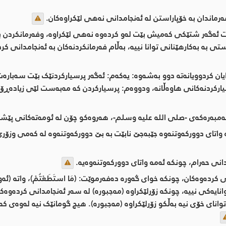
ەرماندان بە خۆپاراستن لە ئەنجامدانی نەهی لێکراوەکان.
ت ئەگەر شتێکی کەمیش بێت لەو کردەوە نەهی لێکراوە، وفەرمانکردن بە
تی بە بەکارهێنانی توانا نییە، بەڵام فەرمانکردنەکان بە ئەنجامدانی کر
یان کردوویانەتە دوو بەشەوە: یەکەم: ئەگەر پرسیارکردنێک بێت سەبارەت
رکردنەکانی هاوەڵانە، ودووەم: پرسیارکردن کە مەبەست لێی زیادەڕۆیی
غەمبەرەکەی -صلى اللە علیە وسلم-، هەروەکو چۆن لە ئومەتەکانی پێشو
اتای دوورکەوتنەوە جێبەجێ نابێت بە بێ دوورکەوتنەوە لە کەمی وزۆری،
انی حەرام، چونکە ئەمە واتای دوورکەوتنەوەیە.
کردەوەکان، چونکە خوای گەورە دەفەرموێت: (مَا استَطَعْتُمْ)، واتە (ئ
انایەکی نییە، چونکە زۆرلێکراوە (مەجبورە) لە سەر ئەنجامدانی کردەوە
انای خۆی نیە بەڵکو زۆرلێکراوە (مەجبورە). هیچ گومانێک نیە لەوەی 