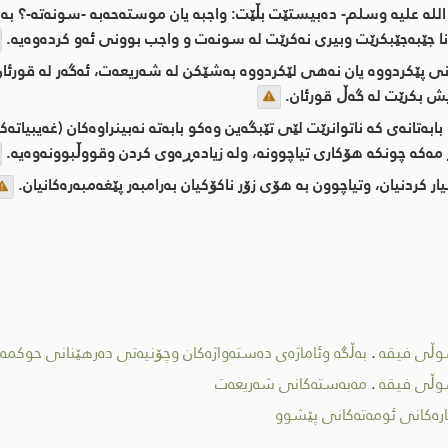
اللە علیە وسلم- دەبیستێت بڵێت: واجبە یان موستەحەبە -سونەتە-؟ ب
نا جێبەجێبکرێت وبیری نەکرێت لە سونەت و واجب بوونی ئەو کردەوەیە.
ی پێکردووە یان نەهی لێکردووە بەشێکن لە شەریعەت، ئەگەر لە قورئان 
ش بکرێت لە گەڵ قورئان.
بابەتانەی کە ناتوانرێت لێی تێبگەین وەکو بابەتە نەبینراوەکان (غەیبیا
مەکە چونکە هۆکاری تیاچوونە، ولە زیادەڕەوی کردن وقووڵبوونەوەیە.
 کردنیان، وتیاچوون بە هۆی زۆر ناکۆکیان بەرامبەر پێغەمبەرەکانیان.
وڵی فیقه
.
بەڵگە وئاماژەی دەستەواژەکان وچۆنیەتی دەرهێنانی حوکمە
وڵی فیقه
.
مەبەستەکانی شەریعەت
رەکانی ئومەتەکانی پێشوو