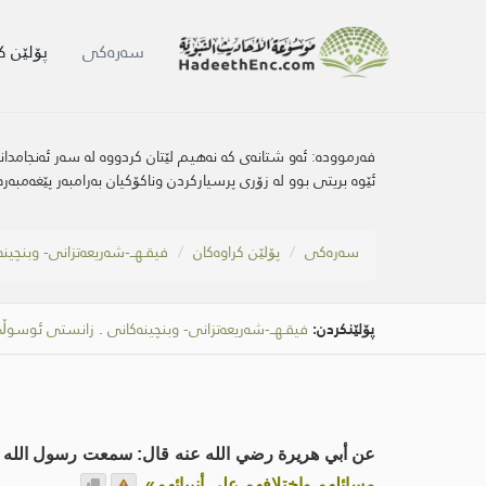
سه‌ره‌كی
پۆلێن ک
فەرموودە:
ئەو شتانەی کە نەهیم لێتان کردووە لە سەر ئەنجامدا
ئێوە بریتی بوو لە زۆری پرسیارکردن وناکۆکیان بەرامبەر پێغەمبەرە
سه‌ره‌كی
پۆلێن کراوەکان
فیقـهــ-شەریعەتزانی- وبنچین
پۆلێنکردن:
فیقـهــ-شەریعەتزانی- وبنچینەکانی
.
زانستی ئوسوڵی
عن أبي هريرة رضي الله عنه قال: سمعت رسول الله 
مسائلهم واختلافهم على أنبيائهم»
.