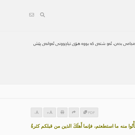
ن ئەنجامی بدەن، ئەو شتەی کە بووە هۆی تیاچوونی ئەوانەی پێش
-
+
PDF
ُوا منه ما استطعتم، فإنما أَهلَكَ الذين من قبلكم كثرةُ