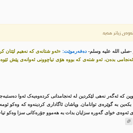
وەی زیاتر هەیە.
 -صلى اللە علیە وسلم-
دەفەرموێت:
«ئەو شتانەی کە نەهیم لێتان کر
 ئەنجامی بدەن، ئەو شتەی کە بووە هۆی تیاچوونی ئەوانەی پێش ئێوە 
ین کە ئەگەر نەهی لێکردین لە ئەنجامدانی کردەوەیەک ئەوا دەستبەجێ
کەین بە گوێرەی توانامان. وپاشان ئاگاداری کردینەوە کە وەکو ئومە
ۆی ئەوەی خوای گەورە سزایان بدات بە هەموو جۆرەکانی سزا وەکو تیاچو