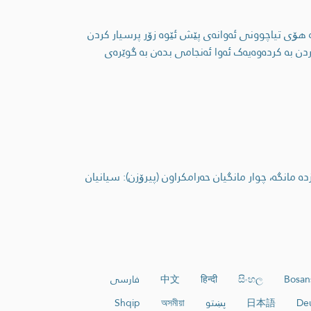
 هۆی تیاچوونی ئەوانەی پێش ئێوە زۆر پرسیار کردن
ردن بە کردەوەیەک ئەوا ئەنجامی بدەن بە گوێرەی
انگە، چوار مانگیان حەرامکراون (پیرۆزن): سیانیان
Bosan
සිංහල
हिन्दी
中文
فارسی
De
日本語
پښتو
অসমীয়া
Shqip