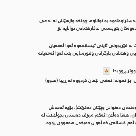
ستراوەتەوە بە تواناوە، چونکە وازهێنان لە نەهی
دەوەکان پێویستی بەکارهێنانی توانایە بۆ
 بە فێربوونی ئاینی ئیسلامەوە ئەوا ئەمەیان
 وهێنانی بارگرانی وقورسایی بێت ئەوا ئەمەیانە
وتر ڕوویدا.
 بۆ نمونە: نەهی لێمان کردووە لە ڕیبا (سوو)
ەوەندەی دەتوانن وپێتان دەکرێت)، بۆیە ئەمەش
کان، هەتا دەڵێن: ئەگەر مرۆڤ دەستی بجوڵێنێت لە
کە ئەم قسانەی کە ئەوان دەیکەن هەمووی پوچە