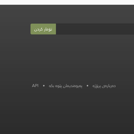
تۆمار کردن
دەربارەی پرۆژە
•
په‌یوه‌ندیمان پێوه‌ بكه‌
•
API