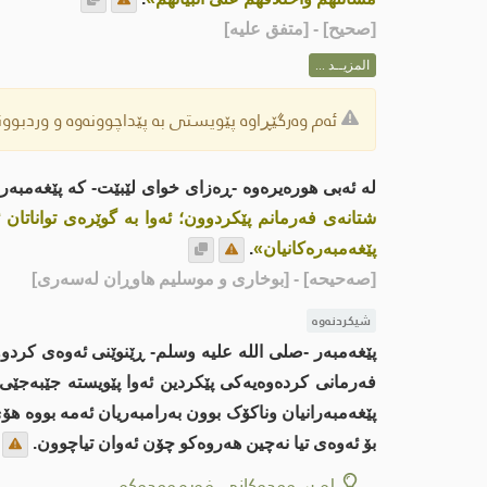
[
صحيح
] - [متفق عليه]
المزيــد ...
ئەم وەرگێڕاوە پێویستی بە پێداچوونەوە و وردبوونە
لە ئەبی هورەیرەوە -ڕەزای خوای لێبێت- کە پێغەمبەر
شتانەی فەرمانم پێکردوون؛ ئەوا بە گوێرەی تواناتان
پێغەمبەرەکانیان»
.
[صەحیحە]
- [بوخاری و موسلیم هاوڕان لەسەری]
شیکردنەوە
پێغەمبەر -صلى اللە علیە وسلم- ڕێنوێنی ئەوەی کردوو
فەرمانی کردەوەیەکی پێکردین ئەوا پێویستە جێبەجێی ب
پێغەمبەرانیان وناکۆک بوون بەرامبەریان ئەمە بووە ه
بۆ ئەوەی تیا نەچین هەروەکو چۆن ئەوان تیاچوون.
لە سوودەکانی فەرموودەکە