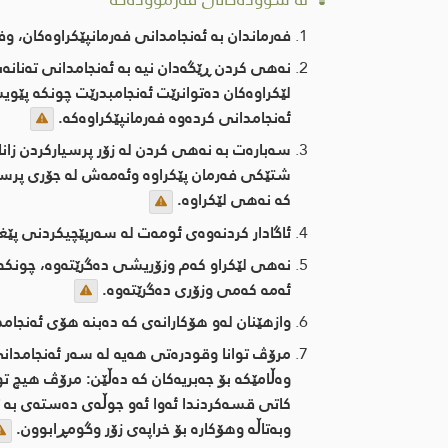
فەرماندان بە ئەنجامدانی فەرمانپێکراوەکان، وف
نەهی کردن ڕێگەدان نیە بە ئەنجامدانی تەنانە
لێکراوەکان دەتوانرێت ئەنجامبدرێت چونکە پێویس
ئەنجامدانی کردەوە فەرمانپێکراوەکە.
سەبارەت بە نەهی کردن لە زۆر پرسیارکردن زانا
شتێکی فەرمان پێکراوە وئەمەش لە جۆری پرسیا
کە نەهی لێکراوە.
ئاگادار کردنەوەی ئومەت لە سەرپێچیکردنی پێ
نەهی لێکراو کەم وزۆریشی دەگرێتەوە، چونکە و
ئەمە کەمی وزۆری دەگرێتەوە.
وازهێنان لەو هۆکارانەی کە دەبنە هۆی ئەنجامد
مرۆڤ توانا وقودرەتی هەیە لە سەر ئەنجامدانی 
وەڵامێکە بۆ جەبریەکان کە دەڵێن: مرۆڤ هیچ تو
کاتی قسەکردندا ئەوا ئەو جوڵەی دەستەی بە تو
وبەتاڵە وهۆکارە بۆ خراپەی زۆر وگومڕابوون.