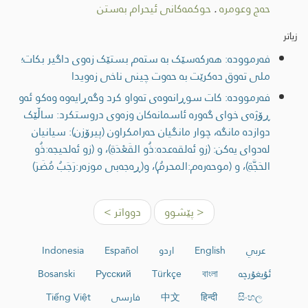
حەج وعومرە
.
حوکمەکانی ئیحرام بەستن
زیاتر
فەرموودە: هەرکەسێک بە ستەم بستێک زەوی داگیر بکات؛
ملی تەوق دەکرێت بە حەوت چینی ناخی زەویدا
فەرموودە: کات سوڕانەوەى تەواو کرد وگەڕایەوە وەکو ئەو
ڕۆژەی خواى گەورە ئاسمانەکان وزەوی دروستکرد: ساڵێک
دوازدە مانگە، چوار مانگیان حەرامکراون (پیرۆزن): سیانیان
لەدوای یەکن: (زو ئەلقەعدە:ذُو القَعْدَةِ)، و (زو ئەلحیجە:ذُو
الحَجَّةِ)، و (موحەرەم:المحرمُ)، و(ڕەجەبی موزەر:رَجَبُ مُضَرَ)
< پێشوو
دوواتر >
عربي
English
اردو
Español
Indonesia
ئۇيغۇرچە
বাংলা
Türkçe
Русский
Bosanski
සිංහල
हिन्दी
中文
فارسی
Tiếng Việt