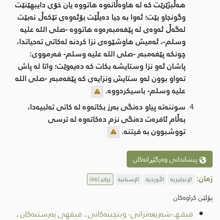
هەڵبژێرێت كە لە هاوەڵانەوە هاتووە یان خۆی دایبهێنێت
وگونجاو بێت؛ ئەوا بە جیا دەیڵێت بۆئەوەی تێكەڵ نەبێت
لەگەڵ ئەوەی لە پێغەمبەرەوە هاتووە -صلى اللە علیە
وسلم-، ئەمیش هاوشێوەی نزا كردنە لەكاتی تەحیاتدا،
چونكە پێغەمبەر -صلى اللە علیە وسلم- فەرمووی:
پاشان ئەو نزا وستایشە بكات كە دەیەوێت؛ واتا لە پاش
تەواو بوون لەو ستایش ونزایەی كە پێغەمبەر -صلى اللە
علیە وسلم- باسیكردووە.
سوننەتە پیاو دەنگی بەرز بکاتەوە لە کاتی تەلبیەدا،
بەڵام ئافرەت دەنگی نزم دەکاتەوە لە ترسی
تووشبوون بە فیتنە.
پیشاندانی وەرگێڕانەکان
زمان:
الإنجليزية
الأوردية
الإسبانية
زیاتر
(46)
پۆلێن کراوەکان
فیقـهــ-شەریعەتزانی- وبنچینەکانی
.
فیقهی پەرستنەكان
.