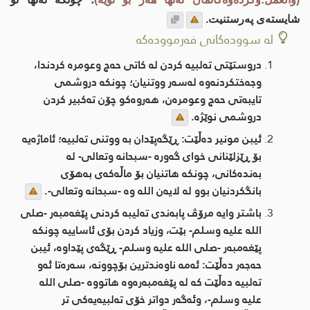
شایستەی پەرستنیت.
لە سوودەکانی فەرموودەکە
دروستێتی تەلبیە کردن لە کاتی حەج وعومرە کردندا،
وجەختکردنەوە لەسەر ووتنیان؛ چونکە دروشمی
تایبەتی حەج وعومرەن، هەروەكو چۆن تەکبیر کردن
دروشمی نوێژە.
ئیبن مونیر دەڵێت: ڕێگەپێدان بە ووتنی تەلبیە؛ ئاماژەیە
بۆ ڕێزلێنانی خوای گەورە -سبحانه وتعالی- لە
بەندەكانی، چونكە هاتنیان بۆ ماڵەكەی بەهۆی
بانگكردنیان بوو لە لایەن الله وە -سبحانه وتعالی-.
باشتر وایە مرۆڤ پابەندی تەلیبە كردنی پێغەمبەر -صلى
اللە علیە وسلم- بێت، وزیاد كردن بۆی ئاساییە چونكە
پێغەمبەر -صلى اللە علیە وسلم- ڕێگەی پێداوە، ئیبن
حەجەر دەڵێت: ئەمە ناوەندترین بۆچوونە، سەرەتا ئەو
تەلبیە دەڵێت كە لە پێغەمبەرەوە هاتووە -صلى اللە
علیە وسلم-، وئەگەر دواتر خۆی تەلبیەیەكی تر