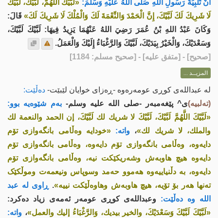
أَنَّ تَلْبِيَةَ رَسُولِ اللهِ صَلَّى اللهُ عَلَيْهِ وَسَلَّمَ:
«لَبَّيْكَ اللهُمَّ، لَبَّيْكَ، لَبَّيْكَ
لَا شَرِيكَ لَكَ لَبَّيْكَ، إِنَّ الْحَمْدَ وَالنِّعْمَةَ لَكَ وَالْمُلْكَ لَا شَرِيكَ لَكَ»
قَالَ:
وَكَانَ عَبْدُ اللهِ بْنُ عُمَرَ رَضِيَ اللهُ عَنْهُمَا يَزِيدُ فِيهَا: لَبَّيْكَ لَبَّيْكَ،
وَسَعْدَيْكَ، وَالْخَيْرُ بِيَدَيْكَ، لَبَّيْكَ وَالرَّغْبَاءُ إِلَيْكَ وَالْعَمَلُ.
[
صحيح
] - [متفق عليه] - [صحيح مسلم: 1184]
المزيــد ...
لە عبداللەی کوڕی عومەرەوە -ڕەزای خوایان لێبێت-
دەڵێت:
(تەلبیە)
ی^ پێغەمبەر -صلى اللە علیە وسلم-
بەم شێوەیە بوو:
«لَبَّيْكَ اللَّهُمَّ لَبَّيْكَ، لَبَّيْكَ لا شريك لك لَبَّيْكَ، إن الحمد والنعمة لك
والملك، لا شريك لك»
،
واته:
«خودایە وەڵامی بانگەوازی تۆم
دایەوە، وەڵامی بانگەوازی تۆم دایەوە، وەڵامی بانگەوازی تۆم
دایەوە هیچ هاوبەش وشەریکێکت نیە، وەڵامی بانگەوازی تۆم
دایەوە، بە دڵنیاییەوە هەموو حەمد وسوپاس ونیعمەت وموڵکێک
تەنها هەر بۆ تۆیە، هیچ هاوبەش وهاوەڵێکت نییە»
.
ڕاوی لە عبد
الله وە دەڵێت:
وعبداللەی کوڕی عومەر ئەمەی زیاد دەکرد:
«لَبَّيْكَ لَبَّيْكَ وَسَعْدَيْكَ، والخير بيديك، وَالرَّغْبَاءُ إليك والعمل»
،
واته: