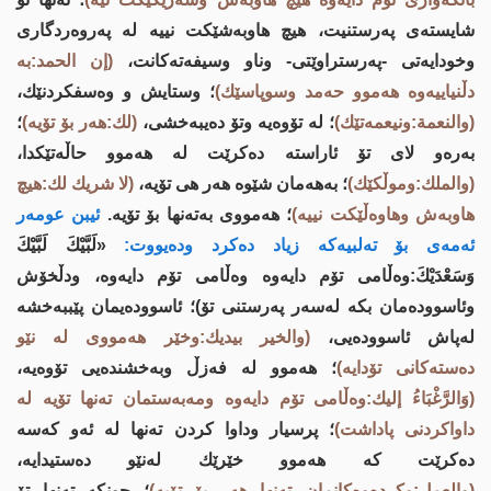
شایستەی پەرستنیت، هیچ هاوبەشێكت نییە لە پەروەردگاری
وخودایەتی -پەرستراوێتی- وناو وسیفەتەكانت،
(إن الحمد:بە
دڵنیاییەوە هەموو حەمد وسوپاسێك)
؛ وستایش و وەسفكردنێك،
(والنعمة:ونیعمەتێك)
؛ لە تۆوەیە وتۆ دەیبەخشی،
(لك:هەر بۆ تۆیە)
؛
بەرەو لای تۆ ئاراستە دەكرێت لە هەموو حاڵەتێكدا،
(والملك:وموڵكێك)
؛ بەهەمان شێوە هەر هی تۆیە،
(لا شريك لك:هیچ
هاوبەش وهاوەڵێکت نییە)
؛ هەمووی بەتەنها بۆ تۆیە.
ئیبن عومەر
ئەمەی بۆ تەلبیەكە زیاد دەکرد ودەیووت:
«لَبَّيْكَ لَبَّيْكَ
وَسَعْدَيْكَ:وەڵامی تۆم دایەوە وەڵامی تۆم دایەوە، ودڵخۆش
وئاسوودەمان بکە لەسەر پەرستنی تۆ)؛ ئاسوودەیمان پێببەخشە
لەپاش ئاسوودەیی،
(والخير بيديك:وخێر هەمووی لە نێو
دەستەکانی تۆدایە)
؛ هەموو لە فەزڵ وبەخشندەیی تۆوەیە،
(وَالرَّغْبَاءُ إليك:وەڵامی تۆم دایەوە ومەبەستمان تەنها تۆیە لە
داواکردنی پاداشت)
؛ پرسیار وداوا كردن تەنها لە ئەو كەسە
دەكرێت كە هەموو خێرێك لەنێو دەستیدایە،
(والعمل:وکردەوەکانمان تەنها هەر بۆ تۆیە)
؛ چونكە تەنها تۆ