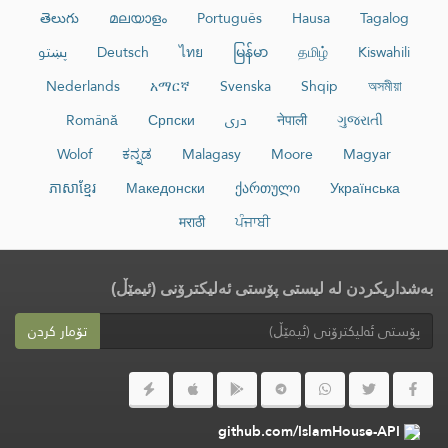
తెలుగు
മലയാളം
Português
Hausa
Tagalog
Kiswahili
தமிழ்
မြန်မာ
ไทย
Deutsch
پښتو
Nederlands
አማርኛ
Svenska
Shqip
অসমীয়া
ગુજરાતી
नेपाली
دری
Српски
Română
Wolof
ಕನ್ನಡ
Malagasy
Moore
Magyar
ភាសាខ្មែរ
Македонски
ქართული
Українська
मराठी
ਪੰਜਾਬੀ
بەشداریکردن لە لیستی پۆستی ئەلیکترۆنی (ئیمێڵ)
تۆمار کردن
github.com/IslamHouse-API