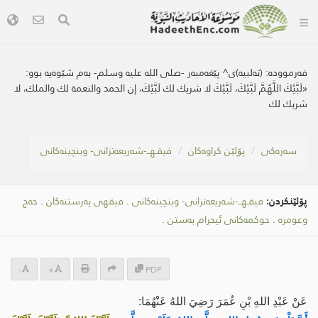
فەرموودە:
(تەلبیە)ی^ پێغەمبەر -صلى اللە علیە وسلم- بەم شێوەیە بوو:
«لَبَّيْكَ اللَّهُمَّ لَبَّيْكَ، لَبَّيْكَ لا شريك لك لَبَّيْكَ، إن الحمد والنعمة لك والملك، لا
شريك لك
سه‌ره‌كی
پۆلێن کراوەکان
فیقـهــ-شەریعەتزانی- وبنچینەکانی
پۆلێنکردن:
فیقـهــ-شەریعەتزانی- وبنچینەکانی
.
فیقهی پەرستنەكان
.
حەج
وعومرە
.
حوکمەکانی ئیحرام بەستن
.
-
+
PDF
عَنْ عَبْدِ اللهِ بْنِ عُمَرَ رَضِيَ اللهُ عَنْهُمَا: