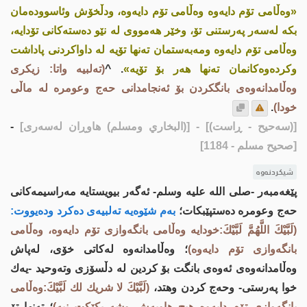
«وەڵامی تۆم دایەوە وەڵامی تۆم دایەوە، ودڵخۆش وئاسوودەمان
بکە لەسەر پەرستنی تۆ، وخێر هەمووی لە نێو دەستەکانی تۆدایە،
وەڵامی تۆم دایەوە ومەبەستمان تەنها تۆیە لە داواکردنی پاداشت
وکردەوەکانمان تەنها هەر بۆ تۆیە»
. ^
(تەلبیە واتا: زیكری
وەڵامدانەوەی بانگکردن بۆ ئەنجامدانی حەج وعومرە لە ماڵی
خودا)
.
[(سەحیح - ڕاست)]
- [(البخاري ومسلم) هاوڕان لەسەری]
-
[صحيح مسلم - 1184]
شیکردنەوە
پێغەمبەر -صلى اللە علیە وسلم- ئەگەر بیویستایە مەراسیمەكانی
حەج وعومرە دەستپێبكات؛
بەم شێوەیە تەلبیەی دەكرد ودەیووت:
(لَبَّيْكَ اللَّهُمَّ لَبَّيْكَ:خودایە وەڵامی بانگەوازی تۆم دایەوە، وەڵامی
بانگەوازی تۆم دایەوە)
؛ وەڵامدانەوە لەكاتی خۆی، لەپاش
وەڵامدانەوەی ئەوەی بانگت بۆ كردین لە دڵسۆزی وتەوحید -یەك
خوا پەرستی- وحەج كردن وهتد،
(لَبَّيْكَ لا شريك لك لَبَّيْكَ:وەڵامی
بانگەوازی تۆم دایەوە هیچ هاوبەش وشەریکێکت نیە)
؛ تەنها تۆ