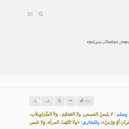
وەى قولەپێکان بیبڕێتەوە
-
+
PDF
 وسلم :
لا يلبسُ القميص، ولا العَمَائِمَ ، وَلاَ السَّرَاوِيلاَتِ،
عْفَران أوْ وَرْسٌ»
،
وللبخاري:
«ولا تَنْتَقِبُ المرأة، وَلا تلبس