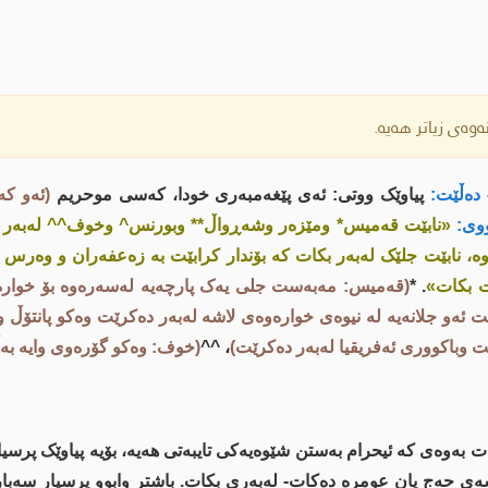
وەی زیاتر هەیە.
دەڵێت:
پیاوێک ووتی: ئەی پێغەمبەری خودا، کەسی موحریم
(ئەو ک
وی:
«نابێت قەمیس* ومێزەر وشەڕواڵ** وبورنس^ وخوف^^ لەبەر ب
وە، نابێت جلێک لەبەر بکات کە بۆندار کرابێت بە زەعفەران و وەرس 
ت بکات»
. *
(قەمیس: مەبەست جلی یەک پارچەیە لەسەرەوە بۆ خوارە
ئەو جلانەیە لە نیوەى خوارەوەى لاشە لەبەر دەکرێت وەکو پانتۆڵ 
 وباکووری ئەفریقیا لەبەر دەکرێت)
، ^^
(خوف: وەکو گۆرەوی وایە بە
ەت بەوەى کە ئیحرام بەستن شێوەیەکی تایبەتی هەیە، بۆیە پیاوێک پرس
ی حەج یان عومرە دەکات- لەبەری بکات. باشتر وابوو پرسیار سەبارە