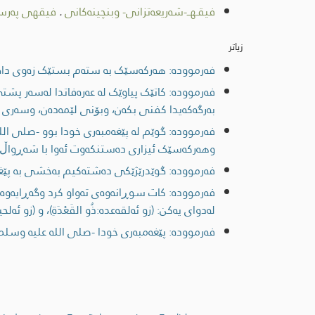
فیقـهــ-شەریعەتزانی- وبنچینەکانی
.
فیقهی پەرست
زیاتر
فەرموودە: هەرکەسێک بە ستەم بستێک زەوی داگی
فەرموودە: کاتێک پیاوێک لە عەرەفاتدا لەسەر پشتی
بەرگەکەیدا کفنی بکەن، وبۆنی لێمەدەن، وسەری د
فەرموودە: گوێم لە پێغەمبەری خودا بوو -صلى الل
وهەرکەسێک ئیزاری دەستنکەوت ئەوا با شەڕواڵ لە
فەرموودە: گوێدرێژێکی دەشتەکیم بەخشی بە پێغ
فەرموودە: کات سوڕانەوەى تەواو کرد وگەڕایەوە و
لەدوای یەکن: (زو ئەلقەعدە:ذُو القَعْدَةِ)، و (زو ئەلحیج
فەرموودە: پێغەمبەری خودا -صلى اللە علیە وسلم- 