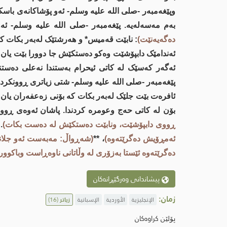
وپێغەمبەر -صلى اللە علیە وسلم- ئەو پۆشاکانەى باس
بەم مەسەلەیە. پێغەمبەر -صلى اللە علیە وسلم- ئ
دەگەیەنێت)
: نابێت قەمیس* و هەرشتێک لەبەر بکات ک
ئەندامێک دابپۆشێت وەکو دەستکێش جا دوورا بێت یان 
ئەگەر کەسێک لە کاتی ئیحرام بەستندا نەعلی دەستنە
پێغەمبەر -صلى اللە علیە وسلم- شتی زیاتری ڕوونکرد
ئافرەت بێت جلێک لەبەر بکات کە بۆنی زەعفەران یان هە
بۆن لە کاتی حەج وعومرە کردندا. پاشان ئەوەى ڕوو
ڕووی دابپۆشێت، ونابێت دەستکێش لە دەست بکات)
 *
ئەمڕۆیش دەگرێتەوە)
، **
(شەڕواڵ: مەبەست ئەو جلانە
دەگرێتەوە ئێستا بەزۆری لە وڵاتانى ناوەڕاست وباکوور
پیشاندانی وەرگێڕانەکان
زمان:
الإنجليزية
الأوردية
الإسبانية
زیاتر
(16)
پۆلێن کراوەکان