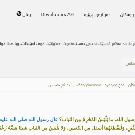
راوەکان
دەربارەی پرۆژە
Developers API
زمان
کات؛ مەگەر کەسێک نەعلی دەستنەکەوت، دەتوانێت خوف لەپێبکات، وبا هەتا خوارە
ەکانی
كان
.
حەج وعومرە
.
قەدەغەکراوەکانی ئیحرام بەستن
.
ول الله، ما يَلْبَسُ المُحْرِمُ مِنَ الثياب؟
قال رسول الله صلى الله عليه
َسْ خُفَّيْنِ، وَلْيَقْطَعْهُمَا أسفلَ من الكعبين، وَلا يَلْبَسْ من الثياب شيئا مَسَّهُ زَ