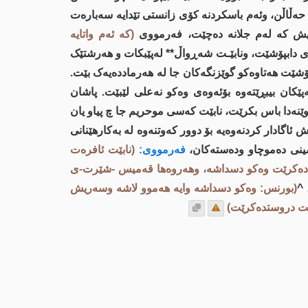
حەڵاڵن، وئەم باسکردنە کۆی زانستی تێدایە سەبارەت
نەیش کە لەم جلانە دەچێت، فەرمووی
(کە ئەم واتایە
 دابپۆشێت، ونابێـت شەڕواڵ** لەپێبکات و هەرشتێک
ۆشێت هەتاوەکو گوێزنگەکان جا لە هەرماددەیەک بێت.
ێکان بیبڕێتەوە بۆئەوەى وەکو نەعلی لێبێت. پاشان
نەدا باس بکرێت، نابێت کەسی موحریم جا چ پیاو یان
ئاگادار کردنەوەیە بۆ دوور کەوتنەوە لە بەکارهێنانی
ینی دەموچاو ودەستەکان،
فەرمووی:
(نابێت ئافرەت
 دەکرێت وەکو دسداشە، وهەروەها قەمیس -شێرت-ی
، 
(بورنس: وەکو دسداشە وایە هەموو لاشە وسەریش
ست دروستدەکرێت)