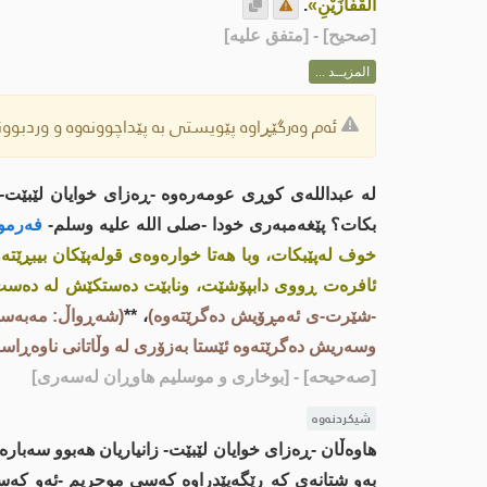
الْقُفَّازَيْنِ»
.
[
صحيح
] - [متفق عليه]
المزيــد ...
ئەم وەرگێڕاوە پێویستی بە پێداچوونەوە و وردبوونە
لە عبداللەی کوڕی عومەرەوە -ڕەزای خوایان لێبێت-
بکات؟ پێغەمبەری خودا -صلى اللە علیە وسلم-
فەرمو
خوف لەپێبکات، وبا هەتا خوارەوەى قولەپێکان بیبڕێتە
ئافرەت ڕووی دابپۆشێت، ونابێت دەستکێش لە دەس
-شێرت-ی ئەمڕۆیش دەگرێتەوە)
، **
(شەڕواڵ: مەبەست 
وسەریش دەگرێتەوە ئێستا بەزۆری لە وڵاتانى ناوەڕاست
[صەحیحە]
- [بوخاری و موسلیم هاوڕان لەسەری]
شیکردنەوە
هاوەڵان -ڕەزای خوایان لێبێت- زانیاریان هەبوو سەبار
بەو شتانەى کە ڕێگەپێدراوە کەسی موحریم -ئەو کەسە