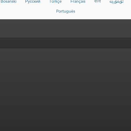
ئۇيغۇرچە
বাংলা
Français
Türkçe
Русский
Bosanski
Português