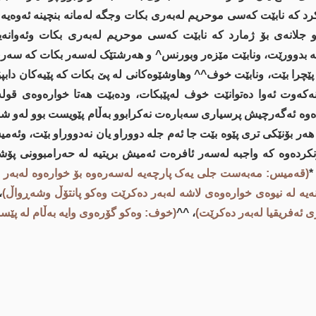
کرد کە نابێت کەسی موحریم لەبەری بکات وجگە لەمانە بنچینە ئەوەیە 
ەو جلانەى بۆ ژمارد کە نابێت کەسی موحریم لەبەری بکات وئەوا
ە بدوورێت، ونابێت مێزەر وبورنس^ و هەرشتێک لەسەر بکات کە سەری
پێچرا بێت، ونابێت خوف^^ وهاوشێوەکانی لە پێ بکات کە پێیەکان دابپ
کەوت ئەوا دەتوانێت خوف لەپێبکات، ودەبێت هەتا خوارەوەى قولەپ
ەوە ئەگەرچیش پرسیاری سەبارەت نەکرابوو بەڵام پێویست بوو لەو شوێ
ر بۆنێکی تری پێوە بێت جا ئەم جلە دووراو یان نەدووراو بێت، وئەمیش 
نکردەوە کە واجبە لەسەر ئافرەت ئەمیش بریتیە لە حەرامبوونی پۆش
.
(قەمیس: مەبەست جلی یەک پارچەیە لەسەرەوە بۆ خوارەوە لەبەر
یە لە نیوەى خوارەوەى لاشە لەبەر دەکرێت وەکو پانتۆڵ وشەڕواڵ)
^
ی ئەفریقیا لەبەر دەکرێت)
، ^^
(خوف: وەکو گۆرەوی وایە بەڵام لە پێ