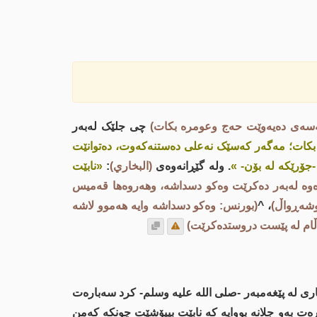
ەسەی دەیەوێت حەج وعومرە بکات)
چی جلێک لەبەر
کات؛ مەگەر کەسێک نەعلی دەستنەکەوت، دەتوانێت
-جۆرێکە لە بۆن- »
. ولە گێڕانەوەى
(البخاري)
:
«نابێت
وە لەبەر دەکرێت وەکو دسداشە، وهەروەها قەمیس
وشەڕواڵ)
، ^
(بورنس: وەکو دسداشە وایە هەموو لاشە
ڵام لە پێست دروستدەکرێت)
یاری لە پێغەمبەر -صلى اللە علیە وسلم- کرد سەبارەت
ت بەو جلانە بووایە کە نابێت بیپۆشێت چونکە کەمن