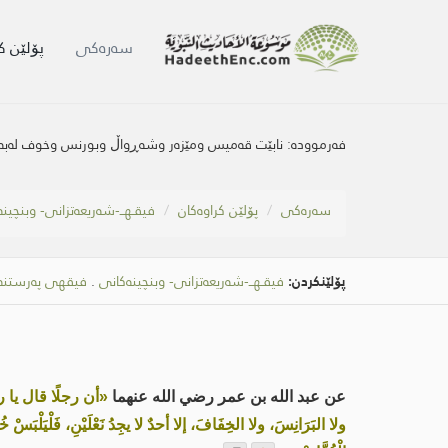
سه‌ره‌كی
پۆلێن ک
فەرموودە:
نابێت قەمیس ومێزەر وشەڕواڵ وبورنس وخوف لەبەر ب
سه‌ره‌كی
پۆلێن کراوەکان
فیقـهــ-شەریعەتزانی- وبنچین
پۆلێنکردن:
فیقـهــ-شەریعەتزانی- وبنچینەکانی
.
فیقهی پەرستنە
عن عبد الله بن عمر رضي الله عنهما
«أن رجلًا قال يا رس
ولا البَرَانِسَ، ولا الخِفَافَ، إلا أحدٌ لا يجِدُ نَعْلَيْنِ، فَلْيَلْب