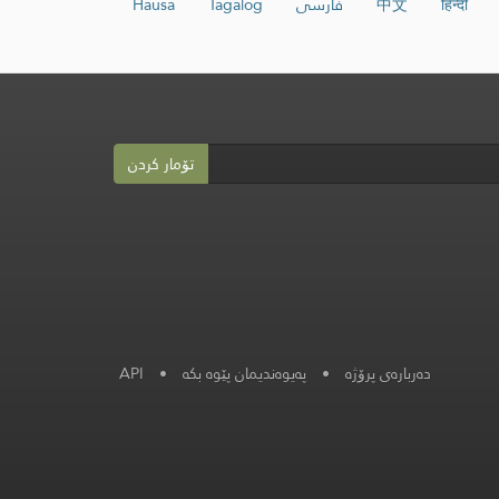
हिन्दी
中文
فارسی
Tagalog
Hausa
تۆمار کردن
دەربارەی پرۆژە
•
په‌یوه‌ندیمان پێوه‌ بكه‌
•
API