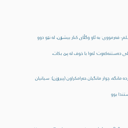
- فەرمووی: بە ئاو وگڵای کنار بیشۆن، لە نێو دوو
لی دەستنەکەوت؛ ئەوا با خوف لە پێ بکات،
انگە، چوار مانگیان حەرامکراون (پیرۆزن): سیانیان
تندا بوو