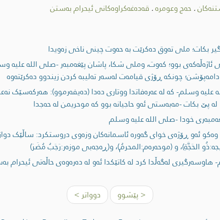
نەكان
.
حەج وعومرە
.
قەدەغەکراوەکانی ئیحرام بەستن
ر بکات؛ ملی تەوق دەکرێت بە حەوت چینی ناخی زەویدا
 ئاژەڵەکەى بوو؛ کەوت، وملی شکا، پاشان پێغەمبەر -صلى اللە علیە وسلم
امەپۆشن؛ چونکە ڕۆژی قیامەت لەسەر تەلیبە کردن زیندوو دەکرێتەوە
ە علیە وسلم- کە لە عەرەفاتدا ووتاری دەدا (دەیفەرموو): هەرکەسێک نەع
 پێ بکات -مەبەستی ئەو حاجیانە بوو کە موحریمن لە حەجدا
ەمبەری خودا -صلى اللە علیە وسلم
ەکو ئەو ڕۆژەی خواى گەورە ئاسمانەکان وزەوی دروستکرد: ساڵێک دوازدە م
ە:ذُو الحَجَّةِ)، و (موحەرەم:المحرمُ)، و(ڕەجەبی موزەر:رَجَبُ مُضَرَ)
هاوسەرگیری لەگەڵدا کرد لە کاتێکدا ئەو لە دەرەوەى حاڵەتی ئیحرام بەس
< پێشوو
دوواتر >