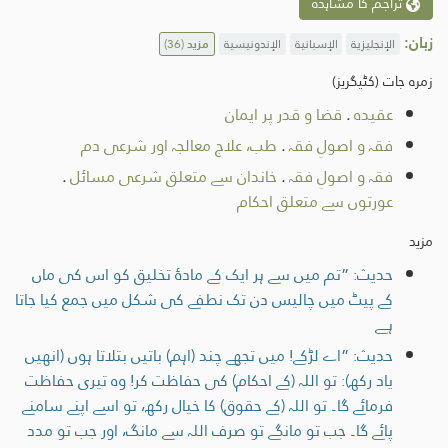
تراجم کا مشاہدہ
زبان:
الإنجليزية
الإسبانية
الإندونيسية
مزید
(36)
زمرہ جات (کٹیگریز)
عقیدہ
.
قضا و قدر پر ایمان
فقہ و اصولِ فقہ
.
طب، علاج معالجہ اور شرعی دم
فقہ و اصولِ فقہ
.
خاندان سے متعلق شرعی مسائل
.
عورتوں سے متعلق احکام
مزید
حدیث: ”تم میں سے ہر ایک کے مادۂ تخلیق کو اس کی ماں
کے پیٹ میں چالیس دن تک نطفے کی شكل میں جمع كيا جاتا
ہے
حدیث: ”اے لڑکے! میں تجھے چند (اہم) باتیں بتلاتا ہوں (انھیں
یاد رکھ): تو اللہ (کے احکام) کی حفاظت کر! وہ تیری حفاظت
فرمائے گا۔ تو اللہ (کے حقوق) کا خیال رکھ، تو اسے اپنے سامنے
پائے گا۔ جب تو مانگے تو صرف اللہ سے مانگ، اور جب تو مدد