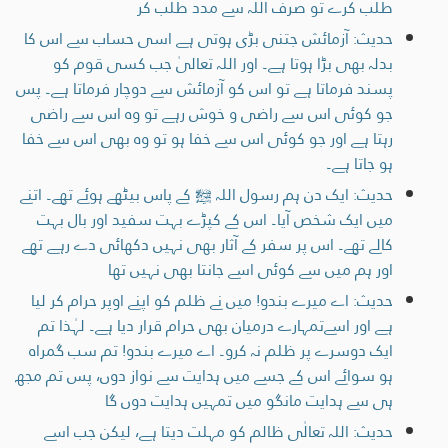
طلب کرے تو صرف اللہ سے مدد طلب کر
حدیث: آزمائش جتنی بڑی ہوتی ہے اسی حساب سے اس کا
بدلہ بھی بڑا ہوتا ہے۔ اور اللہ تعالیٰ جب کسی قوم کو
پسند فرماتا ہے تو اس کو آزمائش سے دوچار فرماتا ہے۔ پس
جو کوئی اس سے راضی و خوش رہے تو وہ اس سے راضی
رہتا ہے اور جو کوئی اس سے خفا ہو تو وہ بھی اس سے خفا
ہو جاتا ہے۔
حدیث: ایک دن ہم رسول اللہ ﷺ کے پاس بیٹھے ہوئے تھے۔ اتنے
میں ایک شخص آیا۔ اس کے کپڑے بہت سفید اور بال بہت
کالے تھے۔ اس پر سفر کے آثار بھی نہیں دکھائی دے رہے تھے
اور ہم میں سے کوئی اسے جانتا بھی نہیں تھا
حدیث: اے میرے بندو! میں نے ظلم کو اپنے اوپر حرام کر لیا
ہے اور اسےتمہارے درمیان بھی حرام قرار دیا ہے۔ لہٰذا تم
ایک دوسرے پر ظلم نہ کرو۔ اے میرے بندو! تم سب گمراہ
ہو سوائے اس کے جسے میں ہدایت سے نواز دوں، پس تم مجھ
ہی سے ہدایت مانگو میں تمہیں ہدایت دوں گا
حدیث: اللہ تعالٰی ظالم کو مہلت دیتا ہے، لیکن جب اسے