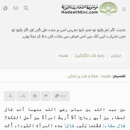
حدیث:
اگر تم چاہو تو صبر کرو تمہیں اس پر جنت ملے گی اور اگر چاہو تو
میں تمہارے لیے اللہ سے اس مرض سے نجات کی دعا کر دیتا ہوں۔
مرکزی
زمرہ جات (کٹیگریز)
عقیدہ
تقسیم:
عقیدہ
.
قضا و قدر پر ایمان
.
-
+
PDF
عن عبد الله بن عباس رضي الله عنهما أنه قال
لعطاء بن أبي رباح: ألاَ أُريكَ امرأةً مِن أَهلِ الجَنَّة؟
قال عطاء:
فَقُلت: بَلَى،
قال:
هذه المرأة السَّوداء أَتَت