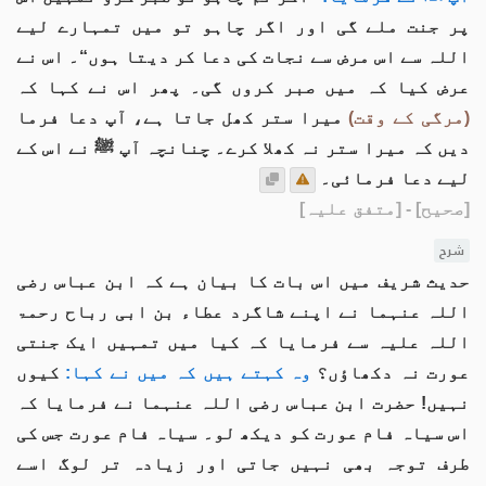
پر جنت ملے گی اور اگر چاہو تو میں تمہارے لیے
اللہ سے اس مرض سے نجات کی دعا کر دیتا ہوں“۔ اس نے
عرض کیا کہ میں صبر کروں گی۔ پھر اس نے کہا کہ
(مرگی کے وقت)
میرا ستر کھل جاتا ہے، آپ دعا فرما
دیں کہ میرا ستر نہ کھلا کرے۔ چنانچہ آپ ﷺ نے اس کے
لیے دعا فرمائی۔
[صحیح]
- [متفق علیہ]
شرح
حدیث شریف میں اس بات کا بیان ہے کہ ابن عباس رضی
اللہ عنہما نے اپنے شاگرد عطاء بن ابی رباح رحمۃ
اللہ علیہ سے فرمایا کہ کیا میں تمہیں ایک جنتی
عورت نہ دکھاؤں؟
وہ کہتے ہیں کہ میں نے کہا:
کیوں
نہیں! حضرت ابن عباس رضی اللہ عنہما نے فرمایا کہ
اس سیاہ فام عورت کو دیکھ لو۔ سیاہ فام عورت جس کی
طرف توجہ بھی نہیں جاتی اور زیادہ تر لوگ اسے