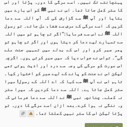
پہنچانتے تک نہیں۔ اسے مرگی کا دورہ پڑتا اور اس
کا ستر کھل جاتا تھا۔ اس نے نبی ﷺ کو اس بارے میں
بتایا اور آپ ﷺ سے گزارش کی کہ آپ اللہ سے دعا
کریں کہ اسے مرگی کے مرض سے شفاء مل جائے۔ تو رسول
اللہ ﷺ نے اس سے فرمایا:”اگر تم چاہو تو میں اللہ
سے تمہارے لیے دعا کر دیتا ہوں اور اگر تم چاہو تو
پھر صبر کرو اور اس کے بدلے میں تمہیں جنت ملے
گی“۔ تواس نے جواب دیا کہ میں صبر کرتی ہوں۔ اگرچہ
اس عورت کو مرگی کی وجہ سے درد اور اذیت ہوتی تھی
لیکن اس نے جنت کو پانے کے لیے صبر کو اختیار کیا۔
تاہم اس نے آپ ﷺ سے کہا کہ اے اللہ کے رسول! میرا
ستر کھل جاتا ہے۔ اللہ سے دعا کردیں کہ میرا ستر
نہ کھلے۔ چنانچہ نبی ﷺ نے اللہ سے دعا فرمائی کہ
وہ ننگی نہ ہوا کرے۔بعد ازاں اسے مرگی کا دورہ تو
پڑتا لیکن اس کا ستر نہیں کھلتا تھا۔