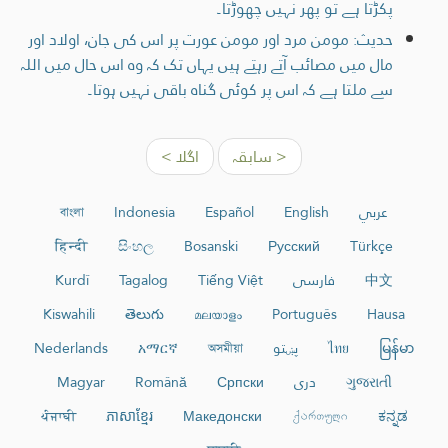
پکڑتا ہے تو پھر نہیں چھوڑتا۔
حدیث: مومن مرد اور مومن عورت پر اس کی جان، اولاد اور
مال میں مصائب آتے رہتے ہیں یہاں تک کہ وہ اس حال میں اللہ
سے ملتا ہے کہ اس پر کوئی گناہ باقی نہیں ہوتا۔
< سابقہ
اگلا >
عربي
English
Español
Indonesia
বাংলা
हिन्दी
සිංහල
Bosanski
Русский
Türkçe
中文
فارسی
Tiếng Việt
Tagalog
Kurdî
Kiswahili
తెలుగు
മലയാളം
Português
Hausa
မြန်မာ
ไทย
پښتو
অসমীয়া
አማርኛ
Nederlands
ગુજરાતી
دری
Српски
Română
Magyar
ਪੰਜਾਬੀ
ភាសាខ្មែរ
Македонски
ქართული
ಕನ್ನಡ