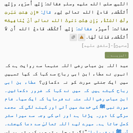
النَّبي صلى الله عليه وسلم فقالت: إِنِّي أُصرَع، وإِنِّي
أَتَكَشَّف، فَادعُ الله تعالى لِي،
قال:
«إِن شِئتِ صَبَرتِ
ولَكِ الجَنَّةُ، وَإِن شِئْتِ دَعَوتُ الله تعالى أنْ يُعَافِيك»
فقالت: أَصبِرُ،
فقالت:
إِنِّي أَتَكَشَّف فَادعُ الله أَن لاَ
أَتَكَشَّف، فَدَعَا لَهَا.
[
صحيح
] - [متفق عليه]
المزيــد ...
عبد اللہ بن عباس رضی اللہ عنہما سے روایت ہے کہ
انہوں نے عطاء ابن ابی رباح سے کہا کہ کیا تمہیں
میں ایک جنتی عورت کو نہ دکھاؤں؟
عطاء بن ابی
رباح کہتے ہیں کہ میں نے کہا کہ ضرور دکھائیں۔
ابن عباس رضی اللہ عنہ نے فرمایا کہ ایک سیاہ فام
عورت نبی ﷺ کی خدمت میں آئی اور کہنے لگی کہ مجھے
مرگی کا دورہ پڑتا ہے اور اس کی وجہ سے میرا ستر
کھل جاتا ہے۔ میرے لیے اللہ تعالیٰ سے دعا کیجئے۔
آپ ﷺ نے فرمایا:
”اگر تم چاہو تو صبر کرو تمہیں اس