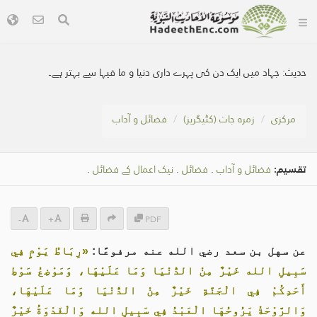
حدیث:
جہاد میں ایک دن کی پہرے داری دنیا و ما فیہا سے بہتر ہے۔
مرکزی
زمرہ جات (کٹیگریز)
فضائل و آداب
تقسیم:
فضائل و آداب
.
فضائل
.
نیک اعمال کے فضائل
.
-
+
PDF
عن سهل بن سعد رضي الله عنه مرفوعًا:
«رِبَاطُ يَوْمٍ فِي
سَبِيلِ الله خَيْرٌ مِنْ الدُّنْيَا وَمَا عَلَيْهَا، وَمَوْضِعُ سَوْطِ
أَحَدِكُمْ فِي الْجَنَّةِ خَيْرٌ مِنْ الدُّنْيَا وَمَا عَلَيْهَا،
وَالرَّوْحَةُ يَرُوحُهَا الْعَبْدُ فِي سَبِيلِ الله وَالْغَدْوَةُ خَيْرٌ