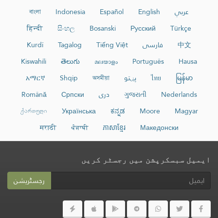
عربي
English
Español
Indonesia
বাংলা
हिन्दी
සිංහල
Bosanski
Русский
Türkçe
中文
فارسی
Tiếng Việt
Tagalog
Kurdî
Kiswahili
తెలుగు
മലയാളം
Português
Hausa
မြန်မာ
ไทย
پښتو
অসমীয়া
Shqip
አማርኛ
Nederlands
ગુજરાતી
دری
Српски
Română
ქართული
Українська
ಕನ್ನಡ
Moore
Magyar
मराठी
ਪੰਜਾਬੀ
ភាសាខ្មែរ
Македонски
ایمیل سبسکرپشن میں رجسٹر کریں
رجسٹریشن