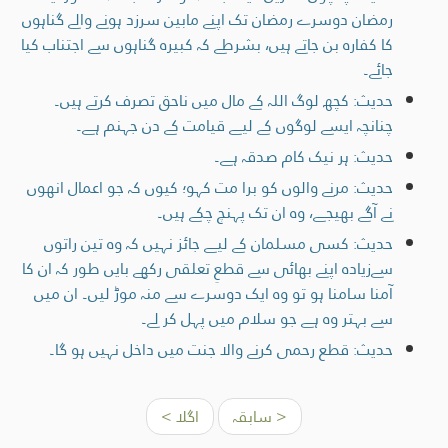
رمضان دوسرے رمضان تک اپنے مابین سرزد ہونے والے گناہوں
کا کفارہ بن جاتے ہیں، بشرطے کہ کبیرہ گناہوں سے اجتناب کیا
جائے۔
حدیث: کچھ لوگ اللہ کے مال میں ناحق تصرف کرتے ہیں۔
چنانچہ ایسے لوگوں کے لیے قیامت کے دن جہنم ہے۔
حدیث: ہر نیک کام صدقہ ہے۔
حدیث: مرنے والوں کو برا مت کہو؛ کیوں کہ جو اعمال انھوں
نے آگے بھیجے، وہ ان تک پہنچ چکے ہیں۔
حدیث: کسی مسلمان کے لیے جائز نہیں کہ وہ تین راتوں
سےزیادہ اپنے بھائی سے قطعِ تعلقی رکھے بایں طور کہ ان کا
آمنا سامنا ہو تو وہ ایک دوسرے سے منہ موڑ لیں۔ ان میں
سے بہتر وہ ہے جو سلام میں پہل کر لے۔
حدیث: قطع رحمی کرنے والا جنت میں داخل نہیں ہو گا۔
< سابقہ
اگلا >