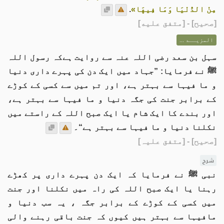
مِنْ الدُّنْيَا وَمَا فِيهَا»
.
[
صحيح
] - [متفق عليه]
المزيــد ...
سہل بن سعد رضی اللہ عنہ سے روایت ہےکہ رسول اللہ
ﷺ نے فرمایا: ”جہاد میں ایک دن کی پہرے داری دنیا
و ما فیہا سے بہتر ہے، اور تم میں سے کسی کے کوڑے
کے برابر جنت کی جگہ دنیا و ما فیہا سے بہتر ہے،
اور بندے کا ایک شام یا ایک صبح اللہ کے راستے میں
نکلنا دنیا و ما فیہا سے بہتر ہے“۔
[صحیح]
- [متفق علیہ]
شرح
نبی ﷺ نے فرمایا کہ ایک دن پہرے داری پر کھڑے
رہنا یا ایک صبح اللہ کی راہ میں نکلنا اور جنت
میں کسی کے کوڑے کے برابر جگہ ، یہ سب دنیا و
مافیہا سے بہتر ہیں کیوں کہ جنت باقی رہنے والی