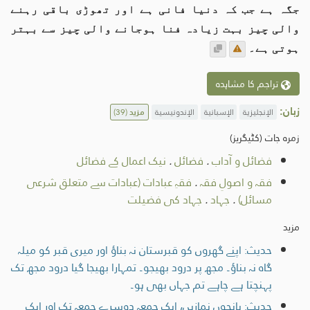
جگہ ہے جب کہ دنیا فانی ہے اور تھوڑی باقی رہنے
والی چیز بہت زیادہ فنا ہوجانے والی چیز سے بہتر
ہوتی ہے۔
تراجم کا مشاہدہ
زبان:
الإنجليزية
الإسبانية
الإندونيسية
مزید
(39)
زمرہ جات (کٹیگریز)
فضائل و آداب
.
فضائل
.
نیک اعمال کے فضائل
فقہ و اصولِ فقہ
.
فقہِ عبادات (عبادات سے متعلق شرعی
مسائل)
.
جہاد
.
جہاد کی فضیلت
مزید
حدیث: اپنے گھروں کو قبرستان نہ بناؤ اور میری قبر کو میلہ
گاہ نہ بناؤ۔ مجھ پر درود بھیجو۔ تمہارا بھیجا گیا درود مجھ تک
پہنچتا ہے چاہے تم جہاں بھی ہو۔
حدیث: پانچوں نمازیں، ایک جمعہ دوسرے جمعہ تک اور ایک