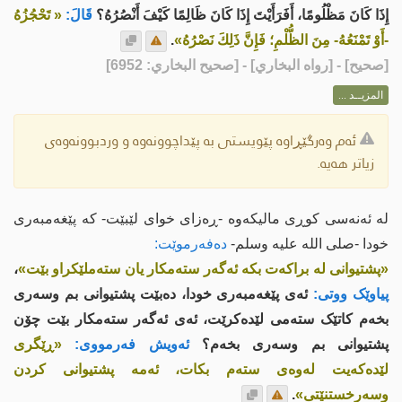
إِذَا كَانَ مَظْلُومًا، أَفَرَأَيْتَ إِذَا كَانَ ظَالِمًا كَيْفَ أَنْصُرُهُ؟
قَالَ:
« تَحْجُزُهُ
-أَوْ تَمْنَعُهُ- مِنَ الظُّلْمِ؛ فَإِنَّ ذَلِكَ نَصْرُهُ»
.
[
صحيح
] - [رواه البخاري] - [صحيح البخاري: 6952]
المزيــد ...
ئەم وەرگێڕاوە پێویستی بە پێداچوونەوە و وردبوونەوەی
زیاتر هەیە.
لە ئەنەسی کوڕی مالیکەوە -ڕەزای خوای لێبێت- کە پێغەمبەری
خودا -صلى اللە علیە وسلم-
دەفەرموێت:
«پشتیوانى لە براکەت بکە ئەگەر ستەمکار یان ستەملێکراو بێت»
،
پیاوێک ووتی:
ئەی پێغەمبەری خودا، دەبێت پشتیوانى بم وسەری
بخەم کاتێک ستەمی لێدەکرێت، ئەی ئەگەر ستەمکار بێت چۆن
پشتیوانى بم وسەری بخەم؟
ئەویش فەرمووی:
«ڕێگری
لێدەکەیت لەوەى ستەم بکات، ئەمە پشتیوانی کردن
وسەرخستنێتی»
.