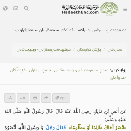
فەرموودە:
پشتیوانى لە براکەت بکە ئەگەر ستەمکار یان ستەملێکراو بێت
سه‌ره‌كی
پۆلێن کراوەکان
فیقـهــ-شەریعەتزانی- وبنچینەکانی
پۆلێنکردن:
فیقـهــ-شەریعەتزانی- وبنچینەکانی
.
فیقهی خێزان
.
کۆمەڵگای
مسوڵمان
.
-
+
PDF
عَنْ أَنَسِ بْنِ مَالِكٍ رَضِيَ اللَّهُ عَنْهُ قَالَ: قَالَ رَسُولُ اللَّهِ صَلَّى اللهُ
عَلَيْهِ وَسَلَّمَ:
«انْصُرْ أَخَاكَ ظَالِمًا أَوْ مَظْلُومًا»
.
فَقَالَ رَجُلٌ:
يَا رَسُولَ اللَّهِ، أَنْصُرُهُ