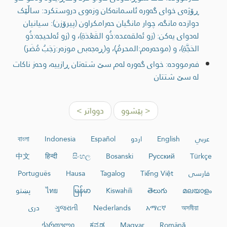
ڕۆژەی خواى گەورە ئاسمانەکان وزەوی دروستکرد: ساڵێک
دوازدە مانگە، چوار مانگیان حەرامکراون (پیرۆزن): سیانیان
لەدوای یەکن: (زو ئەلقەعدە:ذُو القَعْدَةِ)، و (زو ئەلحیجە:ذُو
الحَجَّةِ)، و (موحەرەم:المحرمُ)، و(ڕەجەبی موزەر:رَجَبُ مُضَرَ)
فەرموودە: خوای گەورە لەم سێ شتەتان ڕازییە، وحەز ناكات
لە سێ شتتان
< پێشوو
دوواتر >
عربي
English
اردو
Español
Indonesia
বাংলা
中文
हिन्दी
සිංහල
Bosanski
Русский
Türkçe
فارسی
Tiếng Việt
Tagalog
Hausa
Português
മലയാളം
తెలుగు
Kiswahili
မြန်မာ
ไทย
پښتو
অসমীয়া
አማርኛ
Nederlands
ગુજરાતી
دری
ქართული
ಕನ್ನಡ
Magyar
Română