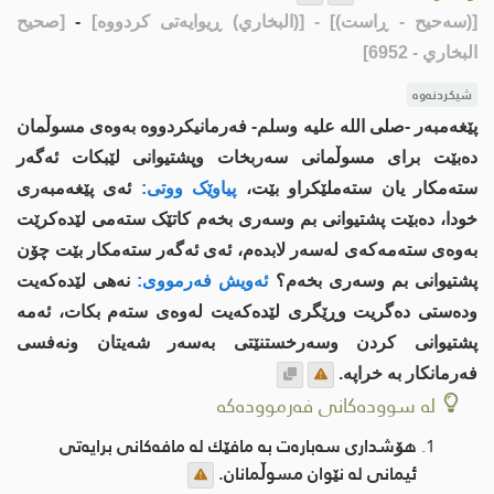
[(سەحیح - ڕاست)]
- [(البخاري) ڕیوایەتی كردووە]
-
[صحيح
البخاري - 6952]
شیکردنەوە
پێغەمبەر -صلى اللە علیە وسلم- فەرمانیكردووە بەوەی مسوڵمان
دەبێت برای مسوڵمانی سەربخات وپشتیوانی لێبكات ئەگەر
ستەمکار یان ستەملێکراو بێت،
پیاوێک ووتی:
ئەی پێغەمبەری
خودا، دەبێت پشتیوانى بم وسەری بخەم کاتێک ستەمی لێدەکرێت
بەوەی ستەمەكەی لەسەر لابدەم، ئەی ئەگەر ستەمکار بێت چۆن
پشتیوانى بم وسەری بخەم؟
ئەویش فەرمووی:
نەهی لێدەكەیت
ودەستی دەگریت وڕێگری لێدەکەیت لەوەى ستەم بکات، ئەمە
پشتیوانی کردن وسەرخستنێتی بەسەر شەیتان ونەفسی
فەرمانكار بە خراپە.
لە سوودەکانی فەرموودەکە
هۆشداری سەبارەت بە مافێك لە مافەكانی برایەتی
ئیمانی لە نێوان مسوڵمانان.