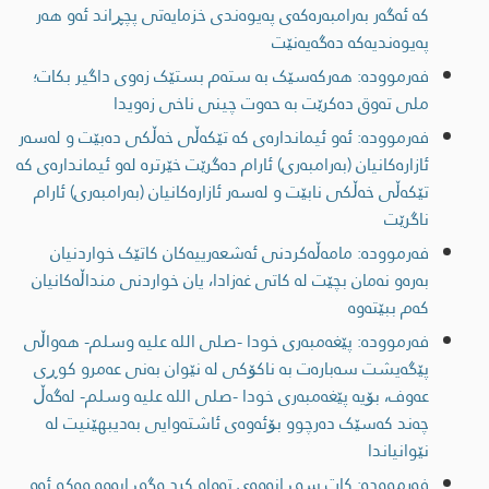
کە ئەگەر بەرامبەرەکەی پەیوەندی خزمایەتی پچڕاند ئەو هەر
پەیوەندیەکە دەگەیەنێت
فەرموودە: هەرکەسێک بە ستەم بستێک زەوی داگیر بکات؛
ملی تەوق دەکرێت بە حەوت چینی ناخی زەویدا
فەرموودە: ئەو ئیماندارەی کە تێکەڵی خەڵکی دەبێت و لەسەر
ئازارەکانیان (بەرامبەری) ئارام دەگرێت خێرترە لەو ئیماندارەی کە
تێکەڵی خەڵکی نابێت و لەسەر ئازارەکانیان (بەرامبەری) ئارام
ناگرێت
فەرموودە: مامەڵەکردنی ئەشعەرییەکان کاتێک خواردنیان
بەرەو نەمان بچێت لە کاتی غەزادا، یان خواردنی منداڵەکانیان
کەم ببێتەوە
فەرموودە: پێغەمبەری خودا -صلى الله عليه وسلم- هەواڵی
پێگەیشت سەبارەت بە ناکۆکی لە نێوان بەنی عەمرو کوڕی
عەوف، بۆیە پێغەمبەری خودا -صلى الله عليه وسلم- لەگەڵ
چەند کەسێک دەرچوو بۆئەوەى ئاشتەوایی بەدیبهێنیت لە
نێوانیاندا
فەرموودە: کات سوڕانەوەى تەواو کرد وگەڕایەوە وەکو ئەو