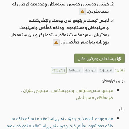
گرتنی دەستی کەسی ستەمکار، وقەدەغە كردنی لە
ستەمكردن.
ئاینی ئیسلام پێچەوانەی چەمک وتێگەیشتنە
جاهیلیەكان وەستایەوە، چونکە خەڵکی جاهیلیەت
یەکتریان سەردەخست ئەگەر ستەملێکراو یان ستەمکار
بوونایە بەرامبەر خەڵکی تر.
پیشاندانی وەرگێڕانەکان
زمان:
الإنجليزية
الأوردية
الإسبانية
زیاتر
(35)
پۆلێن کراوەکان
فیقـهــ-شەریعەتزانی- وبنچینەکانی
.
فیقهی خێزان
.
کۆمەڵگای مسوڵمان
زیاتر
فەرموودە: ئەوە خزم ودۆستی ڕاستەقینە نیە کە چاکە بە
چاکە دەداتەوە، بەڵام خزم ودۆستی ڕاستەقینە ئەو کەسەیە