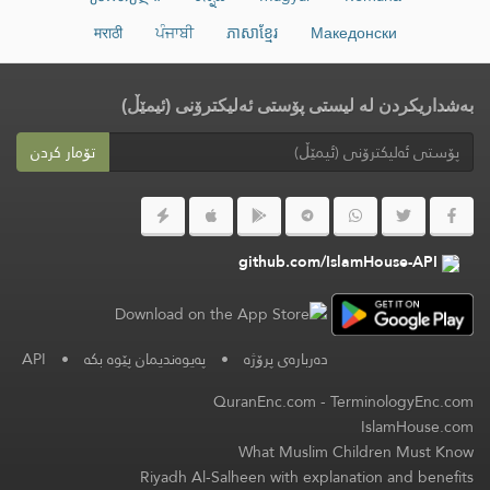
मराठी
ਪੰਜਾਬੀ
ភាសាខ្មែរ
Македонски
بەشداریکردن لە لیستی پۆستی ئەلیکترۆنی (ئیمێڵ)
تۆمار کردن
github.com/IslamHouse-API
دەربارەی پرۆژە
•
په‌یوه‌ندیمان پێوه‌ بكه‌
•
API
QuranEnc.com
-
TerminologyEnc.com
IslamHouse.com
What Muslim Children Must Know
Riyadh Al-Salheen with explanation and benefits