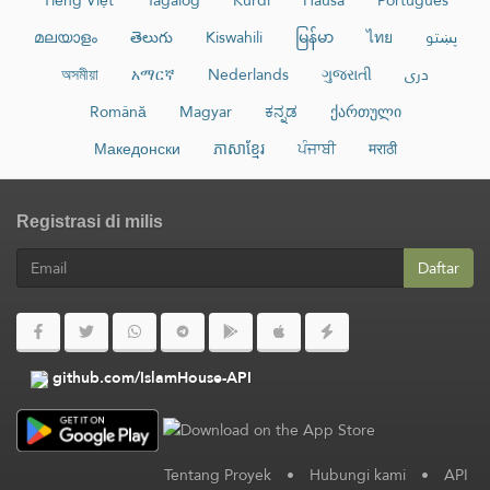
Tiếng Việt
Tagalog
Kurdî
Hausa
Português
മലയാളം
తెలుగు
Kiswahili
မြန်မာ
ไทย
پښتو
অসমীয়া
አማርኛ
Nederlands
ગુજરાતી
دری
Română
Magyar
ಕನ್ನಡ
ქართული
Македонски
ភាសាខ្មែរ
ਪੰਜਾਬੀ
मराठी
Registrasi di milis
Daftar
github.com/IslamHouse-API
Tentang Proyek
•
Hubungi kami
•
API