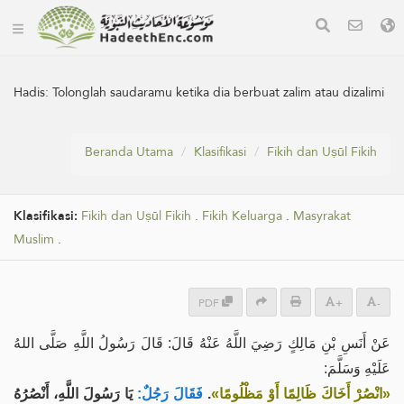
Hadis:
Tolonglah saudaramu ketika dia berbuat zalim atau dizalimi
Beranda Utama
Klasifikasi
Fikih dan Uṣūl Fikih
Klasifikasi:
Fikih dan Uṣūl Fikih
.
Fikih Keluarga
.
Masyrakat
Muslim
.
PDF
+
-
عَنْ أَنَسِ بْنِ مَالِكٍ رَضِيَ اللَّهُ عَنْهُ قَالَ: قَالَ رَسُولُ اللَّهِ صَلَّى اللهُ
عَلَيْهِ وَسَلَّمَ:
يَا رَسُولَ اللَّهِ، أَنْصُرُهُ
فَقَالَ رَجُلٌ:
.
«انْصُرْ أَخَاكَ ظَالِمًا أَوْ مَظْلُومًا»