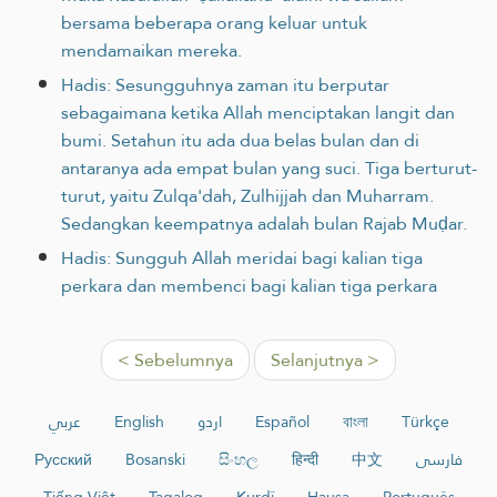
bersama beberapa orang keluar untuk
mendamaikan mereka.
Hadis: Sesungguhnya zaman itu berputar
sebagaimana ketika Allah menciptakan langit dan
bumi. Setahun itu ada dua belas bulan dan di
antaranya ada empat bulan yang suci. Tiga berturut-
turut, yaitu Zulqa'dah, Zulhijjah dan Muharram.
Sedangkan keempatnya adalah bulan Rajab Muḍar.
Hadis: Sungguh Allah meridai bagi kalian tiga
perkara dan membenci bagi kalian tiga perkara
< Sebelumnya
Selanjutnya >
عربي
English
اردو
Español
বাংলা
Türkçe
Русский
Bosanski
සිංහල
हिन्दी
中文
فارسی