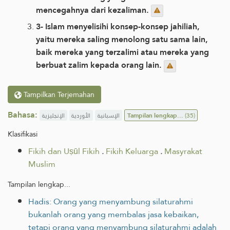
mencegahnya dari kezaliman.
3- Islam menyelisihi konsep-konsep jahiliah,
yaitu mereka saling menolong satu sama lain,
baik mereka yang terzalimi atau mereka yang
berbuat zalim kepada orang lain.
Tampilkan Terjemahan
Bahasa:
الإنجليزية
الأوردية
الإسبانية
Tampilan lengkap...
(35)
Klasifikasi
Fikih dan Uṣūl Fikih
.
Fikih Keluarga
.
Masyrakat
Muslim
Tampilan lengkap...
Hadis: Orang yang menyambung silaturahmi
bukanlah orang yang membalas jasa kebaikan,
tetapi orang yang menyambung silaturahmi adalah