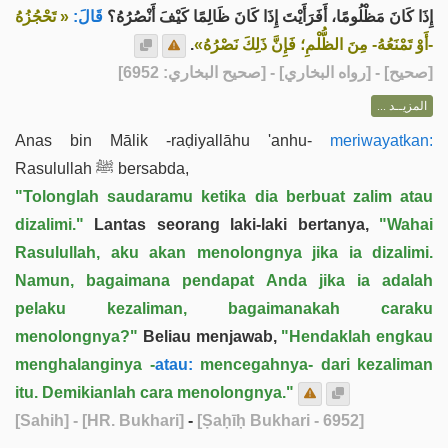
إِذَا كَانَ مَظْلُومًا، أَفَرَأَيْتَ إِذَا كَانَ ظَالِمًا كَيْفَ أَنْصُرُهُ؟
قَالَ:
« تَحْجُزُهُ
.
-أَوْ تَمْنَعُهُ- مِنَ الظُّلْمِ؛ فَإِنَّ ذَلِكَ نَصْرُهُ»
] - [رواه البخاري] - [صحيح البخاري: 6952]
صحيح
[
المزيــد ...
Anas bin Mālik -raḍiyallāhu 'anhu-
meriwayatkan:
Rasulullah ﷺ bersabda,
"Tolonglah saudaramu ketika dia berbuat zalim atau
dizalimi."
Lantas seorang laki-laki bertanya,
"Wahai
Rasulullah, aku akan menolongnya jika ia dizalimi.
Namun, bagaimana pendapat Anda jika ia adalah
pelaku kezaliman, bagaimanakah caraku
menolongnya?"
Beliau menjawab,
"Hendaklah engkau
menghalanginya -
atau:
mencegahnya- dari kezaliman
itu. Demikianlah cara menolongnya."
[Sahih]
- [HR. Bukhari]
-
[Ṣaḥīḥ Bukhari - 6952]