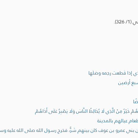
32).
ي إذا قَطعت رحِمه وصَلَها
بع أرضين
ًا
مْ خَيْرٌ مِنْ الَّذِي لَا يُخَالِطُ النَّاسَ وَلَا يَصْبِرُ عَلَى أَذَاهُمْ
عام عيالهم بالمدينة
ُ أن بني عمرو بن عوف كان بينهم شَرٌّ، فخرج رسول الله صلى الله عليه