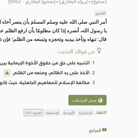
[
صحيح
]
-
[
رواه البخاري
]
-
[
صحيح البخاري - 6952
]
الشرح
أمر النبي صلى الله عليه وسلم المسلمَ بأن ينصر أخاه ا
يا رسول الله، أنصره إذا كان مظلومًا بأن ارفع الظلم ع
قال: تنهاه وتأخذ بيديه وتحجزه وتمنعه من الظلم؛ فإن 
من فوائد الحديث
التنبيه على حق من حقوق الأخوة الإيمانية بي
الأخذ على يد الظالم، ومنعه من الظلم.
مخالفة الإسلام للمفاهيم الجاهلية، حيث كانو
عرض الترجمات
اللغة:
الإنجليزية
الأوردية
الإسبانية
المزيد
(36)
المراجع