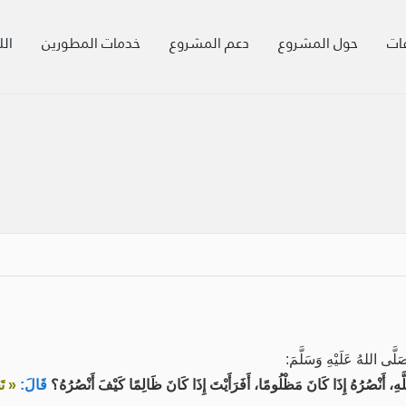
ات
حول المشروع
دعم المشروع
خدمات المطورين
الل
َّى اللهُ عَلَيْهِ وَسَلَّمَ:
هِ، أَنْصُرُهُ إِذَا كَانَ مَظْلُومًا، أَفَرَأَيْتَ إِذَا كَانَ ظَالِمًا كَيْفَ أَنْصُرُهُ؟
قَالَ:
« تَح