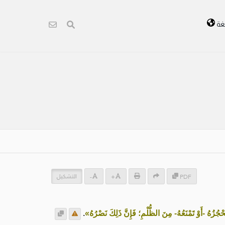
غة
التشكيل
-
+
PDF
ْجُزُهُ -أَوْ تَمْنَعُهُ- مِنَ الظُّلْمِ؛ فَإِنَّ ذَلِكَ نَصْرُهُ»
.