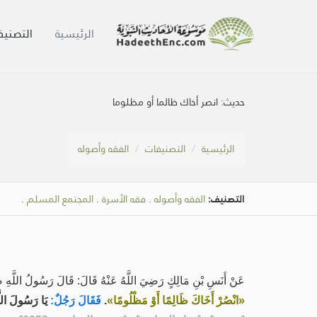
الرئيسية
التصنيف
حديث:
انصر أخاك ظالما أو مظلوما
الرئيسية
التصنيفات
الفقه وأصوله
التصنيف:
الفقه وأصوله
.
فقه الأسرة
.
المجتمع المسلم
.
عَنْ أَنَسِ بْنِ مَالِكٍ رَضِيَ اللَّهُ عَنْهُ قَالَ: قَالَ رَسُولُ اللَّهِ صَل
«انْصُرْ أَخَاكَ ظَالِمًا أَوْ مَظْلُومًا»
.
فَقَالَ رَجُلٌ:
يَا رَسُولَ اللَّ