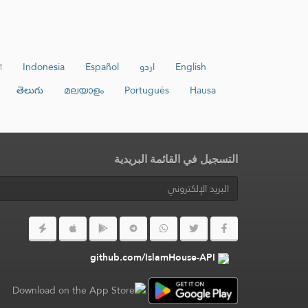
English
اردو
Español
Indonesia
া
తెలుగు
മലയാളം
Português
Hausa
التسجيل في القائمة البريدية
github.com/IslamHouse-API