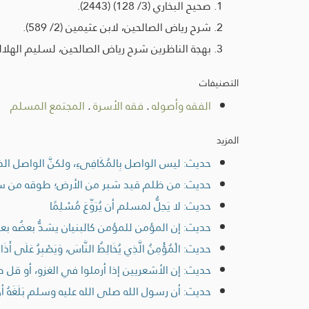
صحيح البخاري (3/ 128) (2443).
شرح رياض الصالحين، لابن عثيمين (2/ 589).
بهجة الناظرين شرح رياض الصالحين، لسليم الهلالي (1/ 6
التصنيفات
الفقه وأصوله
.
فقه الأسرة
.
المجتمع المسلم
المزيد
حديث: ليس الواصل بِالمُكَافِىءِ، ولكنَّ الواصل الذ
حديث: من ظلم قيد شبر من الأرض؛ طوقه من س
حديث: لا يَحِلُّ لمسلم أن يُرَوِّعَ مُسْلِمًا
حديث: إن المؤمن للمؤمن كالبنيان يشدُّ بعضُه بعض
حديث: الْمُؤْمِنُ الَّذِي يُخَالِطُ النَّاسَ، وَيَصْبِرُ عَلَى أَذَاهُ
حديث: إن الأشعريين إذا أرملوا في الغزو، أو قل ط
حديث: أن رسول الله صلى الله عليه وسلم بَلَغَه