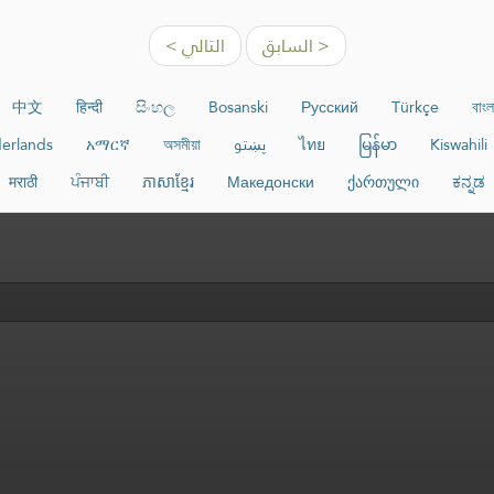
< السابق
التالي >
中文
हिन्दी
සිංහල
Bosanski
Русский
Türkçe
বাংল
Kiswahili
မြန်မာ
ไทย
پښتو
অসমীয়া
አማርኛ
erlands
मराठी
ਪੰਜਾਬੀ
ភាសាខ្មែរ
Македонски
ქართული
ಕನ್ನಡ