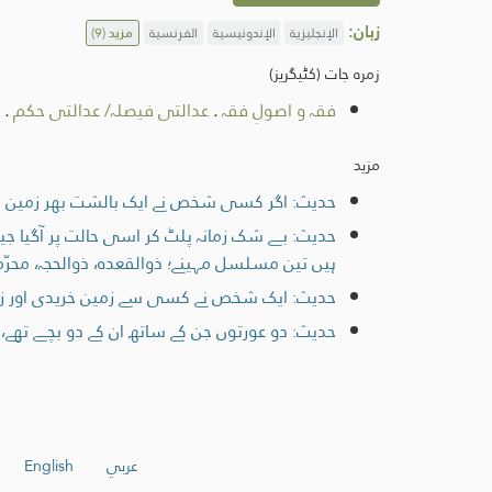
زبان:
الإنجليزية
الإندونيسية
الفرنسية
مزید
(9)
زمرہ جات (کٹیگریز)
فقہ و اصولِ فقہ
.
عدالتی فیصلہ/ عدالتی حکم
.
مزید
حدیث: اگر کسی شخص نے ایک بالشت بھر زمین بھ
حدیث: بے شک زمانہ پلٹ کر اسی حالت پر آگیا جیسا
ہیں تین مسلسل مہینے؛ ذوالقعدہ، ذوالحجہ، محرّم، 
حدیث: ایک شخص نے کسی سے زمین خریدی اور زمین
حدیث: دو عورتوں جن کے ساتھ ان کے دو بچے تھے، بھی
عربي
English