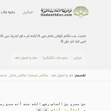
مرکزی
زمرہ جات (
حدیث:
جب حاکم کوئی حکم دینے کا ارادہ کرے اور اجتہاد سے کام 
اسے ایک اجر ملے گا
مرکزی
زمرہ جات (کٹیگریز)
فقہ و اصولِ فقہ
تقسیم:
فقہ و اصولِ فقہ
.
عدالتی فیصلہ/ عدالتی حکم
.
منصبِ
عن عمرو بن العاص رضي الله عنه أنه سمع رس
ثم أَخْطَأَ فله أَجْرٌ»
.