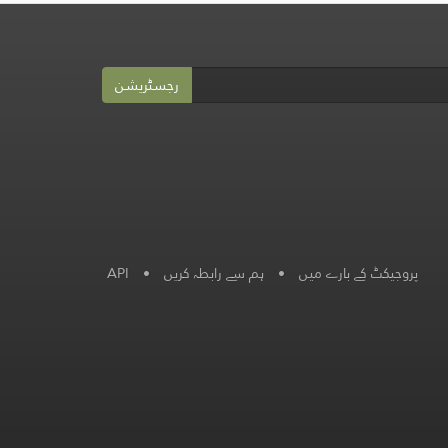
رجسٹریشن
پروجیکٹ کے بارے میں
•
ہم سے رابطہ کریں
•
API