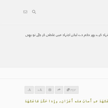
اجتہاد کرے پھر حکم دے لیکن اجتہاد میں غلطی کر جائے تو بھی
-
+
PDF
جْتَهَدَ ثم أَصابَ فله أَجْرَان، وإِذا حَكَمَ فَاجْتَهَدَ