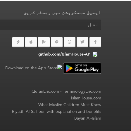
ایمیل سبسکرپشن میں رجسٹر کریں
github.com/IslamHouse-API
QuranEnc.com
-
TerminologyEnc.com
IslamHouse.com
What Muslim Children Must Know
Riyadh Al-Salheen with explanation and benefits
Bayan Al-Islam