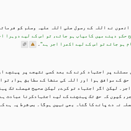
 انھوں نے اللہ کے رسول صلی اللہ علیہ وسلم کو فرماتے
 حکم دینے میں کامیاب ہو جائے، تو اس کے لیے دوہرا اج
 ہو جائے تو اس کے لیے اکھرا اجر ہے"
۔
 مسئلے پر اجتہاد کرنے کے بعد کسی نتیجے پر پہنچے او
 حق کے موافق ہوا اور اللہ کی منشا کے مطابق ہوا، تو ا
اجر۔ لیکن اگر اجتہاد تو کرے، لیکن صحیح فیصلے تک پہنچ
ر، کیوں کہ حق تک پہنچنے کے لیے اجتہادکرنا عبادت ہے
لہ نہ دے پانے کا گناہ بھی نہیں ہوگا۔ بس شرط یہ ہے کہ