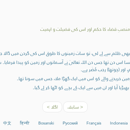
منصبِ قضاء کا حکم اور اس کی فضیلت و اہمیت
ی ظلم سے لے لی، تو سات زمینوں کا طوق اس کی گردن میں ڈالا جائ
 اس دن تھا جس دن اللہ تعالیٰ نے آسمانوں اور زمین کو پیدا فرمایا۔ س
اور (چوتھا) رجب مُضَر ہے۔
 خریدنے والے کو اس میں ایک گھڑا ملا، جس میں سونا تھا۔
ڑیا آیا اور ان میں سے ایک کے بچے کو اٹھا کر لے گیا۔
< سابقہ
اگلا >
中文
हिन्दी
Bosanski
Русский
Français
Indonesia