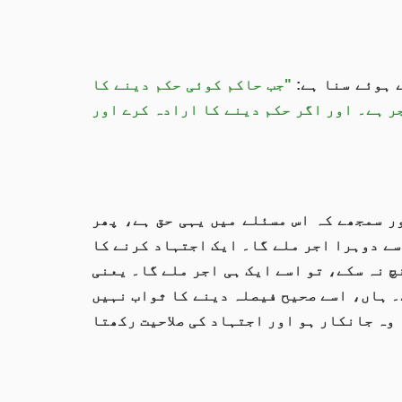
 ہوئے سنا ہے:
"جب حاکم کوئی حکم دینے کا
ر ہے۔ اور اگر حکم دینے کا ارادہ کرے اور
ر سمجھے کہ اس مسئلے میں یہی حق ہے، پھر
سے دوہرا اجر ملے گا۔ ایک اجتہاد کرنے کا
 نہ سکے، تو اسے ایک ہی اجر ملے گا۔ یعنی
۔ ہاں، اسے صحیح فیصلہ دینے کا ثواب نہیں
 وہ جانکار ہو اور اجتہاد کی صلاحیت رکھتا