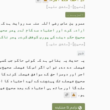
[
صحيح
] - [متفق عليه]
المزيــد ...
عمرو بن عاص رضی اللہ عنہ سے روایت ہے کہ
ارادہ کرے اور اجتہاد سے کام لے، پھر صحیح
صحیح حکم دینے کی پوری کوشش کرے، پھر ناکام
[صحیح]
- [متفق علیہ]
شرح
یہ حدیث یہ بتاتی ہے کہ کوئی حاکم جب کسی
فیصلہ دے دے، تو اب اگر اس کا فیصلہ صحیح،
اجر اور دوسرا حق کے موافق فیصلہ کرنے کا 
صحیح فیصلے تک پہنچنے کے لیے اجتہاد کا اج
ملے گا اور ساتھ ہی اجتہاد کے بعد صحیح فیص
ہو۔
تراجم کا مشاہدہ