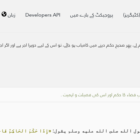
کٹیگریز)
پروجیکٹ کے بارے میں
Developers API
زبان
لے، پھر صحیح حکم دینے میں کامیاب ہو جائے، تو اس کے لیے دوہرا اجر ہے اور اگر 
 قضاء کا حکم اور اس کی فضیلت و اہمیت
.
ول الله صلى الله عليه وسلم يقول:
«إِذَا حَكَمَ الحَاكِمُ فَا