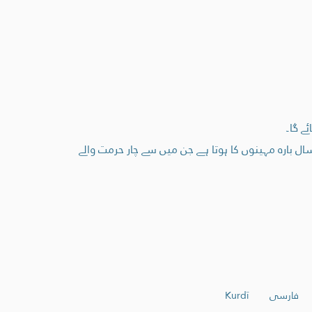
ے گا۔
ال بارہ مہینوں کا ہوتا ہے جن میں سے چار حرمت والے
فارسی
Kurdî