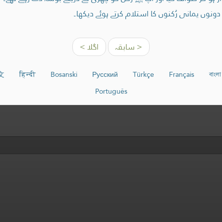
نوں یمانی رُکنوں کا استلام کرتے ہوئے دیکھا۔
< سابقہ
اگلا >
文
हिन्दी
Bosanski
Русский
Türkçe
Français
বাংলা
Português