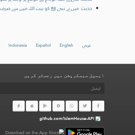
حدیث: میں نے نبی ﷺ کو بیت اللہ میں سے صرف دو
عربي
English
Español
Indonesia
ایمیل سبسکرپشن میں رجسٹر کریں
github.com/IslamHouse-API