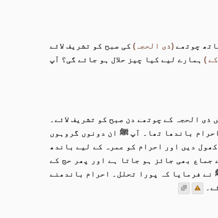
ساتھ چوتھے
(ذی الحجہ)
کی صبح کو تشریف لائے
ے )
ہمارے لیے کیا چیز حلال ہو جائے گی؟ آپ
 ذی الحجہ کے چوتھے دن صبح کو تشریف لائے۔
 احرام باندھا تھا۔ آپ ﷺ ان دونوں گروہوں
 کھول دیں اور احرام کو عمرہ کے لیے باندھ
 جماع بھی جائز ہو جاتا ہے اور پھر حج کے
ﷺ نے فرمایا کہ پورا تحلل۔ احرام باندھنے
ئے۔