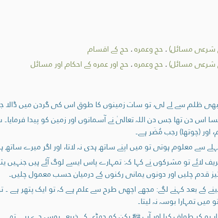
ق شرعی مسائل)
.
حج وعمرہ
.
حج کے اقسام
ق شرعی مسائل)
.
حج وعمرہ
.
حج اور عمرہ کے احکام اور مسائل
ی ظلم سے لے لی، تو سات زمینوں کا طوق اس کی گردن میں ڈالا جائ
 اس دن تھا جس دن اللہ تعالیٰ نے آسمانوں اور زمین کو پیدا فرمایا۔ س
اور (چوتھا) رجب مُضَر ہے۔
لے سے معلوم ہوتی تو میں اپنے ساتھ ہدی نہ لاتا، اور اگر میرے ساتھ ہد
 لائے تو مشرکوں نے کہا کہ: تمہارے پاس ایسے لوگ آئے ہیں جنہیں یثرب (
تیز قدم چلیں اور دونوں یمانی رکنوں کے درمیان حسب معمول چلیں۔
ینے کے بعد کہنے لگے: مجھے اچھی طرح سے علم ہے کہ تو ایک پتھر ہے ۔ ت
و میں تمہارا بوسہ نہ لیتا۔
ر ہو کر طواف کیا اور آپ ﷺ رکن کو چھڑی کے ذریعے بوسہ دے رہے تھے۔