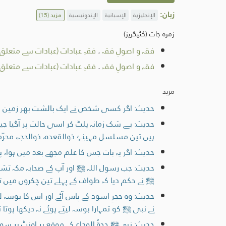
زبان:
الإنجليزية
الإسبانية
الإندونيسية
مزید
(15)
زمرہ جات (کٹیگریز)
فقہ و اصولِ فقہ
.
فقہِ عبادات (عبادات سے متعل
فقہ و اصولِ فقہ
.
فقہِ عبادات (عبادات سے متعل
مزید
حدیث: اگر کسی شخص نے ایک بالشت بھر زمین بھ
حدیث: بے شک زمانہ پلٹ کر اسی حالت پر آگیا جیسا
ہیں تین مسلسل مہینے؛ ذوالقعدہ، ذوالحجہ، محرّم، 
حدیث: اگر يہ بات جس كا علم مجھے بعد ميں ہوا، پہ
حدیث: جب رسول اللہ ﷺ اور آپ کے صحابہ مکہ تشریف
ﷺ نے حکم دیا کہ طواف کے پہلے تین چکروں میں 
حدیث: وہ حجرِ اسود کے پاس آئے اور اس کا بوسہ ل
نے نبی ﷺ کو تمہارا بوسہ لیتے ہوئے نہ دیکھا ہوتا ت
حدیث: نبیﷺ حجۃُ الوداع کے موقع پر اونٹ پر سوا