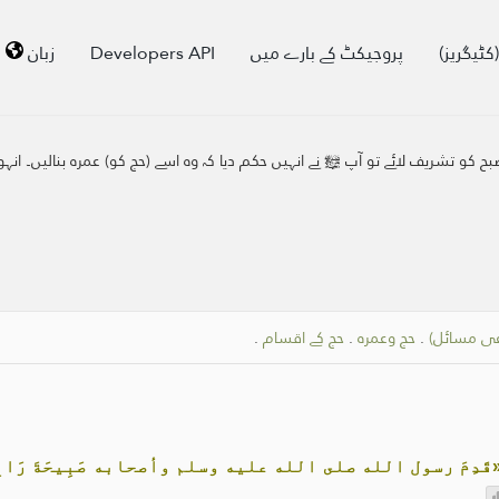
کٹیگریز)
پروجیکٹ کے بارے میں
Developers API
زبان
 کو تشریف لائے تو آپ ﷺ نے انہیں حکم دیا کہ وہ اسے (حج کو) عمرہ بنالیں۔ انہوں 
عی مسائل)
.
حج وعمرہ
.
حج کے اقسام
.
قَدِمَ رسول الله صلى الله عليه وسلم وأصحابه صَبِيحَةَ رَا