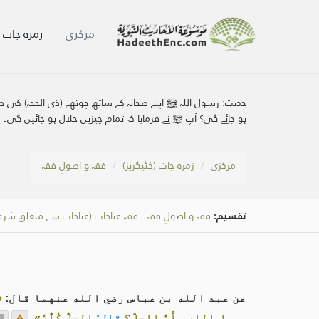
مرکزی
زمرہ جات (
حدیث:
رسول اللہ ﷺ اپنے صحابہ کے ساتھ چوتھے (ذی الحجہ) کی صبح
ہو جائے گی؟ آپ ﷺ نے فرمایا کہ تمام چیزیں حلال ہو جائیں گی۔
مرکزی
زمرہ جات (کٹیگریز)
فقہ و اصولِ فقہ
تقسیم:
فقہ و اصولِ فقہ
.
فقہِ عبادات (عبادات سے متعلق شر
عن عبد الله بن عباس رضي الله عنهما قال:
«
رسول الله، أَيُّ الحِلِّ؟
قال:
الحِلُّ كُلُّهُ»
.