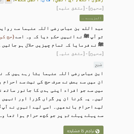
[
صحيح
] - [متفق عليه]
المزيــد ...
عبد الله بن عباس رضی اللہ عنہما سے روایت
تو آپ ﷺ نے انہیں حکم دیا کہ وہ اسے
(حج کو)
ﷺ نے فرمایا کہ تمام چیزیں حلال ہو جائیں 
[صحیح]
- [متفق علیہ]
شرح
ابن عباس رضی اللہ عنہما بتا رہے ہیں کہ نب
ان میں سے بعض نے صرف حج کی نیت سے احرام 
میں سے جو افراد اپنی ہدی کا جانور ساتھ نہ
لیں۔ یہ کرنا ان پر گراں گزرا اور انہیں ی
لیے احرام باندھیں۔ اسی لیے انہوں نے آپ ﷺ
سے پہلے پہلے تم پر جو کچھ حرام ہوا تھا وہ
تراجم کا مشاہدہ