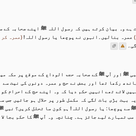
 ہے وہ بیان کرتے ہیں کہ رسول اللہ ﷺ اپنے صحابہ کے 
عمرہ بنالیں۔انہوں نے پوچھا یا رسول اللہ!
(عمرہ کر ک
گی۔
ی ﷺ اور آپ ﷺ کے صحابہ حجۃ الوداع کے موقع پر مکہ میں
باندھ رکھا تھا اور بعض نے حج و عمرہ دونوں کی نیت سے
یں لائے تھے انہیں حکم دیا کہ وہ اپنے حج کے احرام کو
ہ بہت بڑی بات لگی کہ مکمل طور پر حلال ہو جائیں جس سے
 سے پوچھا: یا رسول اللہ! ہم کون سا تحلل کریں؟ نبی 
 سب تمہارے لیے جائز ہے۔ چنانچہ وہ آپ ﷺ کا حکم بجا لا