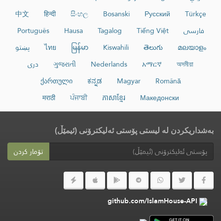
中文
हिन्दी
සිංහල
Bosanski
Русский
Türkçe
فارسی
Tiếng Việt
Tagalog
Hausa
Português
മലയാളം
తెలుగు
Kiswahili
မြန်မာ
ไทย
پښتو
অসমীয়া
አማርኛ
Nederlands
ગુજરાતી
دری
ქართული
ಕನ್ನಡ
Magyar
Română
मराठी
ਪੰਜਾਬੀ
ភាសាខ្មែរ
Македонски
بەشداریکردن لە لیستی پۆستی ئەلیکترۆنی (ئیمێڵ)
تۆمار کردن
github.com/IslamHouse-API