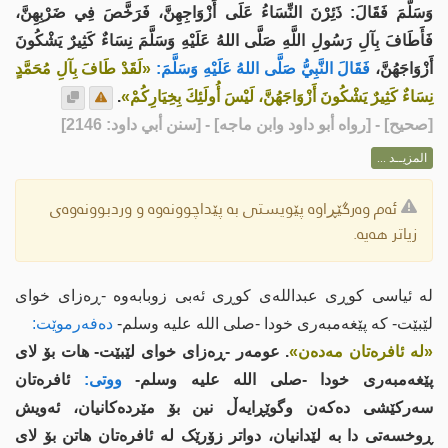
وَسَلَّمَ فَقَالَ: ذَئِرْنَ النِّسَاءُ عَلَى أَزْوَاجِهِنَّ، فَرَخَّصَ فِي ضَرْبِهِنَّ،
فَأَطَافَ بِآلِ رَسُولِ اللَّهِ صَلَّى اللهُ عَلَيْهِ وَسَلَّمَ نِسَاءٌ كَثِيرٌ يَشْكُونَ
أَزْوَاجَهُنَّ،
فَقَالَ النَّبِيُّ صَلَّى اللهُ عَلَيْهِ وَسَلَّمَ:
«لَقَدْ طَافَ بِآلِ مُحَمَّدٍ
نِسَاءٌ كَثِيرٌ يَشْكُونَ أَزْوَاجَهُنَّ، لَيْسَ أُولَئِكَ بِخِيَارِكُمْ»
.
[
صحيح
] - [رواه أبو داود وابن ماجه] - [سنن أبي داود: 2146]
المزيــد ...
ئەم وەرگێڕاوە پێویستی بە پێداچوونەوە و وردبوونەوەی
زیاتر هەیە.
لە ئیاسی کوڕی عبداللەی کوڕی ئەبی زوبابەوە -ڕەزای خوای
لێبێت- کە پێغەمبەری خودا -صلى اللە علیە وسلم-
دەفەرموێت:
«لە ئافرەتان مەدەن»
. عومەر -ڕەزای خوای لێبێت- هات بۆ لای
پێغەمبەری خودا -صلى اللە علیە وسلم-
ووتی:
ئافرەتان
سەرکێشی دەکەن وگوێڕایەڵ نین بۆ مێردەکانیان، ئەویش
ڕوخسەتی دا بە لێدانیان، دواتر زۆرێک لە ئافرەتان هاتن بۆ لای