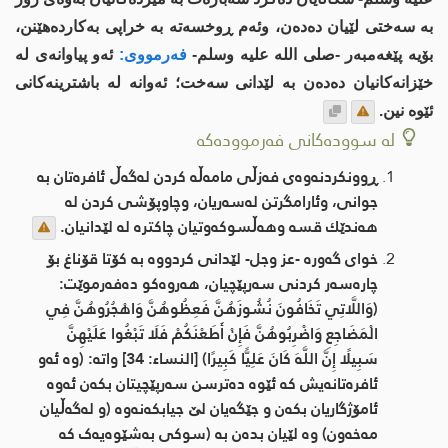
بە سەختی لێیان دەدەن، وئەم ڕوخسەتە بە خراپی بەکاردەهێنن،
بۆیە پێغەمبەر -صلى اللە علیە وسلم-
فەرمووی:
ئەو پیاوانەی لە
خێزانەکانیان دەدەن بە لێدانی سەخت؛ ئەوانە لە باشترینەکانی
ئێوە نین.
لە سوودەکانی فەرموودەکە
ڕوونكردنەوەی فەزڵی مامەڵە كردن لەگەڵ ئافرەتان بە
جوانی، وئارامگرتن لەسەریان، وچاوپۆشی كردن لە
هەندێك قسە وهەڵسوكەوتیان چاكترە لە لێدانیان.
خوای گەورە -عز وجل- لێدانی كردووە بە كۆتا قۆناغ بۆ
چارەسەر كردنی سەرپێچیان، هەروەكو دەفەرموێت:
(‌وَاللَّاتِي ‌تَخَافُونَ ‌نُشُوزَهُنَّ ‌فَعِظُوهُنَّ ‌وَاهْجُرُوهُنَّ ‌فِي
‌الْمَضَاجِعِ ‌وَاضْرِبُوهُنَّ فَإِنْ أَطَعْنَكُمْ فَلَا تَبْغُوا عَلَيْهِنَّ
سَبِيلًا إِنَّ اللَّهَ كَانَ عَلِيًّا كَبِيرًا) [النساء: 34] واتە: (‌وە ئەو
ئافرەتانەیش کە ئێوە دەترسن سەرپێچیتان بکەن ئەوە
ئامۆژگاریان بکەن و جێگەیان لێ جیابکەنەوە (و لەگەڵیان
مەخەون) وە لێیان بدەن بە (سوکی بەشێوەیەک کە