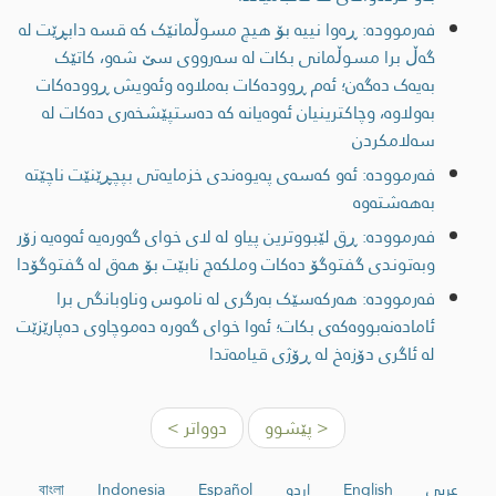
فەرموودە: ڕەوا نییە بۆ هیچ مسوڵمانێک کە قسە دابڕێت لە
گەڵ برا مسوڵمانی بکات لە سەرووی سێ شەو، کاتێک
بەیەک دەگەن؛ ئەم ڕوودەکات بەملاوە وئەویش ڕوودەکات
بەولاوە، وچاکترینیان ئەوەیانە کە دەستپێشخەری دەکات لە
سەلامکردن
فەرموودە: ئەو کەسەی پەیوەندی خزمایەتی بپچڕێنێت ناچێتە
بەهەشتەوە
فەرموودە: ڕق لێبووترین پیاو لە لای خوای گەورەیە ئەوەیە زۆر
وبەتوندی گفتوگۆ دەکات وملکەچ نابێت بۆ هەق لە گفتوگۆدا
فەرموودە: هەرکەسێک بەرگری لە ناموس وناوبانگی برا
ئامادەنەبووەکەی بکات؛ ئەوا خوای گەورە دەموچاوی دەپارێزێت
لە ئاگری دۆزەخ لە ڕۆژی قیامەتدا
< پێشوو
دوواتر >
عربي
English
اردو
Español
Indonesia
বাংলা