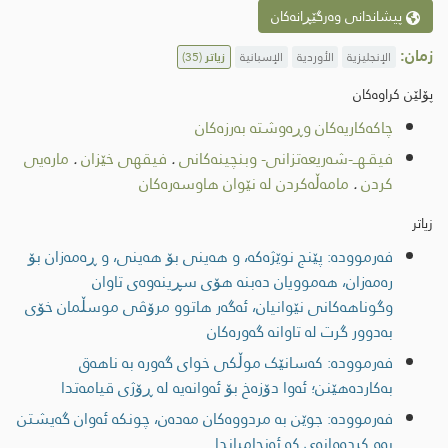
پیشاندانی وەرگێڕانەکان
زمان:
الإنجليزية
الأوردية
الإسبانية
زیاتر
(35)
پۆلێن کراوەکان
چاكەكاریەكان وڕەوشتە بەرزەکان
فیقـهــ-شەریعەتزانی- وبنچینەکانی
.
فیقهی خێزان
.
مارەیی
کردن
.
مامەڵەکردن لە نێوان هاوسەرەکان
زیاتر
فەرموودە: پێنج نوێژەکە، و ھەینی بۆ ھەینی، و ڕەمەزان بۆ
رەمەزان، ھەموویان دەبنە ھۆی سڕینەوەی تاوان
وگوناھەکانی نێوانیان، ئەگەر ھاتوو مرۆڤی موسڵمان خۆی
بەدوور گرت لە تاوانە گەورەکان
فەرموودە: كەسانێک موڵكی خوای گەوره به ناهەق
بەكاردەهێنن؛ ئەوا دۆزەخ بۆ ئەوانەیه له ڕۆژی قیامەتدا
فەرموودە: جوێن بە مردووەکان مەدەن، چونکە ئەوان گەیشتن
بەو کردەوانەی کە ئەنجامیاندا