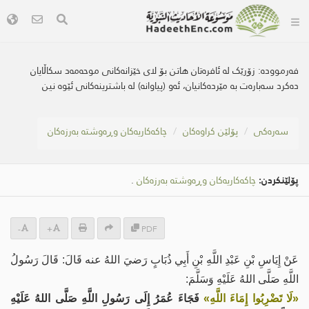
فەرموودە:
زۆرێک لە ئافرەتان هاتن بۆ لای خێزانەکانی موحەمەد سکاڵایان
دەكرد سەبارەت بە مێردەکانیان، ئەو (پیاوانە) لە باشترینەکانی ئێوە نین
سه‌ره‌كی
پۆلێن کراوەکان
چاكەكاریەكان وڕەوشتە بەرزەکان
پۆلێنکردن:
چاكەكاریەكان وڕەوشتە بەرزەکان
.
-
+
PDF
عَنْ إِيَاسِ بْنِ عَبْدِ اللَّهِ بْنِ أَبِي ذُبَابٍ رَضيَ اللهُ عنه قَالَ: قَالَ رَسُولُ
اللَّهِ صَلَّى اللهُ عَلَيْهِ وَسَلَّمَ:
«لَا تَضْرِبُوا إِمَاءَ اللَّهِ»
فَجَاءَ عُمَرُ إِلَى رَسُولِ اللَّهِ صَلَّى اللهُ عَلَيْهِ