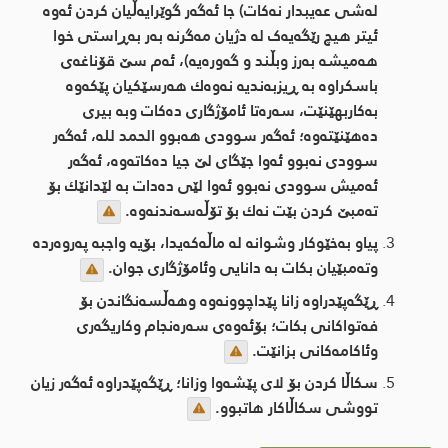
لەشی عەیبدار نەکات) جا ئەگەر گوێرایەڵیان کردن ئەوە
ئیتر ھیچ رێگەیەک لە دژیان مەگرنە بەر بەڕاستی خوا
ھەمیشە بەرز وبڵند و گەورەیە)، ئەم سێ قۆناغەی
باسكراوە بە ڕیزبەندیە نەوەك هەرسێكیان پێكەوە
بەكاربهێنێت، سەرەتا ئامۆژگاری دەكات وبە بیری
دەهێنێتەوە؛ ئەگەر سوودی هەبوو الحمد لله، ئەگەر
سوودی نەبوو ئەوا جێگای لێ جیا دەكاتەوە، ئەگەر
ئەمیش سوودی نەبوو ئەوا لێی دەدات بە لێدانێك بۆ
تەمبێ كردن بێت نەك بۆ تۆڵەسەندنەوە.
پیاو بەخێوکار وشوانە لە ماڵەکەیدا، بۆیە واجبە پەروەردە
وتەمبێیان بکات بە دانایی وئامۆژگاری جوان.
ڕێگەپێدراوە زانا پێداچوونەوە وهەڵسەنگاندن بۆ
فەتواکانى بکات؛ بۆئەوەى سەرەنجام وکاریگەری
وئاکامەکانى بزانێت.
سکاڵا کردن بۆ لای پێشەوا وزانا؛ ڕێگەپێدراوە ئەگەر زیان
تووشی سکاڵاکار هاتبوو.