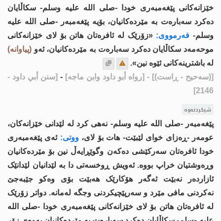
خێزانەکانی پێغەمبەری خودا -صلى اللە علیە وسلم- سکاڵایان
دەكرد سەبارەت بە مێردەکانیان، بۆیە پێغەمبەر -صلى اللە علیە
وسلم-
فەرمووی:
«زۆرێک لە ئافرەتان هاتن بۆ لای خێزانەکانی
موحەمەد سکاڵایان دەكرد سەبارەت بە مێردەکانیان، ئەو
(پیاوانە)
لە باشترینەکانی ئێوە نین».
[(سەحیح - ڕاست)]
- [رواه أبو داود وابن ماجه]
-
[سنن أبي داود -
2146]
شیکردنەوە
پێغەمبەر -صلى الله عليه وسلم- نەهی کرد لە لێدانی خێزانەکان،
عومەر -ڕەزای خوای لێبێت- هات بۆ لای،
ووتی:
ئەی پێغەمبەری
خودا ئافرەتان سەرکێشی دەکەن وگوێڕایەڵ نین بۆ مێردەکانیان
وڕەوشتیان خراپ بووە. ئەویش ڕوخسەتی دا بە لێدانیان لێدانێک
ئازاردەر نەبێت ئەگەر هۆکارێک هەبێت بۆی وەکو جێبەجێ
نەکردنی مافی مێرد و سەرپێچیکردنی وجگە لەمانە. دواتر زۆرێک
لە ئافرەتان هاتن بۆ لای خێزانەکانی پێغەمبەری خودا -صلى اللە
علیە وسلم- سکاڵایان دەكرد سەبارەت بە مێردەکانیان بەوەی زۆر