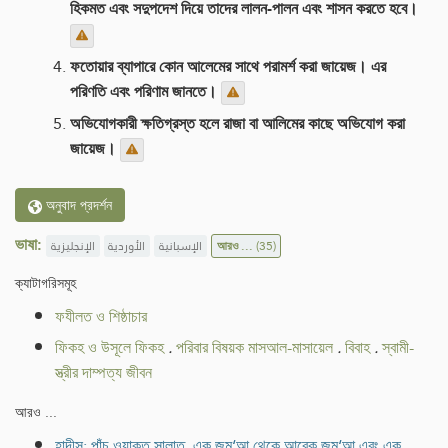
হিকমত এবং সদুপদেশ দিয়ে তাদের লালন-পালন এবং শাসন করতে হবে।
ফতোয়ার ব্যাপারে কোন আলেমের সাথে পরামর্শ করা জায়েজ। এর
পরিণতি এবং পরিণাম জানতে।
অভিযোগকারী ক্ষতিগ্রস্ত হলে রাজা বা আলিমের কাছে অভিযোগ করা
জায়েজ।
অনুবাদ প্রদর্শন
ভাষা:
الإنجليزية
الأوردية
الإسبانية
আরও ...
(35)
ক্যাটাগরিসমূহ
ফযীলত ও শিষ্ঠাচার
ফিকহ ও উসূলে ফিকহ
.
পরিবার বিষয়ক মাসআল-মাসায়েল
.
বিবাহ
.
স্বামী-
স্ত্রীর দাম্পত্য জীবন
আরও ...
হাদীস: পাঁচ ওয়াক্ত সালাত, এক জুমু‘আ থেকে আরেক জুমু‘আ এবং এক