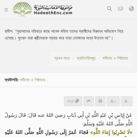
হাদীস:
“মুহাম্মাদের পরিবারে কাছে অনেক মহিলা তাদের স্বামীদের বিরুদ্ধে অভিযোগ নিয়ে
এসেছে। সুতরাং যারা স্ত্রীদেরকে প্রহার করে তারা তোমাদের মধ্যে উত্তম নয়”।
প্রথম পাতা
ক্যাটাগরিসমূহ
ফযীলত ও শিষ্ঠাচার
ক্যাটাগরি:
ফযীলত ও শিষ্ঠাচার
.
PDF
+
-
عَنْ إِيَاسِ بْنِ عَبْدِ اللَّهِ بْنِ أَبِي ذُبَابٍ رَضيَ اللهُ عنه قَالَ: قَالَ رَسُولُ
اللَّهِ صَلَّى اللهُ عَلَيْهِ وَسَلَّمَ:
«لَا تَضْرِبُوا إِمَاءَ اللَّهِ»
فَجَاءَ عُمَرُ إِلَى رَسُولِ اللَّهِ صَلَّى اللهُ عَلَيْهِ