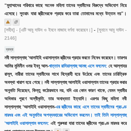
“মুহাম্মাদের পরিবারে কাছে অনেক মহিলা তাদের স্বামীদের বিরুদ্ধে অভিযোগ নিয়ে
এসেছে। সুতরাং যারা স্ত্রীদেরকে প্রহার করে তারা তোমাদের মধ্যে উত্তম নয়”।
[সহীহ]
- [এটি আবু দাউদ ও ইবনে মাজাহ বর্ণনা করেছেন।]
-
[সুনানে আবু দাঊদ -
2146]
ব্যাখ্যা
নবী সাল্লাল্লাহু ‘আলাইহি ওয়াসাল্লাম স্ত্রীদের প্রহার করতে নিষেধ করেছেন। তারপর
আমির মুমিনীন ওমর ইবনু আল-
খাত্তাব রাদিয়াল্লাহু আনহু এসে বললেন:
হে আল্লাহর
রাসূল, নারীরা তাদের স্বামীদের সাথে বিদ্রোহী হয়ে উঠেছে এবং তাদের চারিত্রিক
অবস্থা খারাপ হয়ে গেছে। নবী সাল্লাল্লাহু আলাইহি ওয়াসাল্লাম তাদের প্রহার করার
অনুমতি দিয়েছেন, কিন্তু কঠোরভাবে নয়, যদি এর কোন কারণ থাকে, যেমন স্বামীর
অধিকার পূরণে অস্বীকৃতি, তার অবাধ্যতা ইত্যাদি। এরপর কিছু মহিলা নবী
সাল্লাল্লাহু ‘আলাইহি ওয়াসাল্লাম-
এর স্ত্রীদের কাছে এসে তাদের স্বামীদের প্রচণ্ড
মারধর এবং এই অনুমতির অপব্যবহারের অভিযোগ করলেন। তাই তিনি সাল্লাল্লাহু
‘আলাইহি ওয়াসাল্লাম বললেন:
এই পুরুষরা যারা তাদের স্ত্রীদের প্রচণ্ড মারধর করে