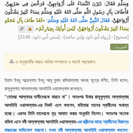
وَسَلَّمَ فَقَالَ: ذَئِرْنَ النِّسَاءُ عَلَى أَزْوَاجِهِنَّ، فَرَخَّصَ فِي ضَرْبِهِنَّ،
فَأَطَافَ بِآلِ رَسُولِ اللَّهِ صَلَّى اللهُ عَلَيْهِ وَسَلَّمَ نِسَاءٌ كَثِيرٌ يَشْكُونَ
أَزْوَاجَهُنَّ،
فَقَالَ النَّبِيُّ صَلَّى اللهُ عَلَيْهِ وَسَلَّمَ:
«لَقَدْ طَافَ بِآلِ مُحَمَّدٍ
.
نِسَاءٌ كَثِيرٌ يَشْكُونَ أَزْوَاجَهُنَّ، لَيْسَ أُولَئِكَ بِخِيَارِكُمْ»
] - [رواه أبو داود وابن ماجه] - [سنن أبي داود: 2146]
صحيح
[
المزيــد ...
এ অনুবাদটির আরও অধিক সম্পাদনা ও যাচাই প্রয়োজন.
ইয়াস ইবনু আব্দুল্লাহ ইবনু আবূ যুবাব রাদিয়াল্লাহু আনহু সূত্রে বর্ণিত, তিনি বলেন,
রাসূলুল্লাহ সাল্লাল্লাহু আলাইহি ওয়াসাল্লাম বলেছেন,
“তোমরা আল্লাহর দাসীদেরকে মারবে না”। অতঃপর উমার রাসূলুল্লাহ সাল্লাল্লাহু
আলাইহি ওয়াসাল্লাম-এর নিকট এসে বললেন, মহিলারা তাদের স্বামীদের অবাধ্য
হচ্ছে। এরপর তিনি তাদেরকে মৃদু আঘাত করার অনুমতি দিলেন। অতঃপর অনেক
মহিলা এসে নবী সাল্লাল্লাহু আলাইহি ওয়াসাল্লাম-
এর স্ত্রীদের কাছে স্বামীদের বিরুদ্ধে
মারধরের অভিযোগ করলো। তখন নবী সাল্লাল্লাহু আলাইহি ওয়াসাল্লাম বললেন: