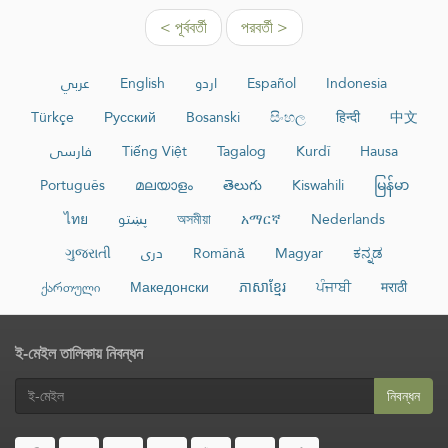
< পূর্ববর্তী
পরবর্তী >
عربي
English
اردو
Español
Indonesia
Türkçe
Русский
Bosanski
සිංහල
हिन्दी
中文
فارسی
Tiếng Việt
Tagalog
Kurdî
Hausa
Português
മലയാളം
తెలుగు
Kiswahili
မြန်မာ
ไทย
پښتو
অসমীয়া
አማርኛ
Nederlands
ગુજરાતી
دری
Română
Magyar
ಕನ್ನಡ
ქართული
Македонски
ភាសាខ្មែរ
ਪੰਜਾਬੀ
मराठी
ই-মেইল তালিকায় নিবন্ধন
নিবন্ধন