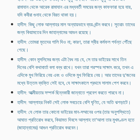
রামাযান থেকে আরেক রামাযান এর মধ্যবর্তী সময়ের জন্য কাফফারা হয়ে যায়,
যদি কবীরা গুনাহ থেকে বিরত থাকা হয়।
হাদীস: কিছু লোক আল্লাহর মাল অন্যায়ভাবে ব্যয়-বন্টন করবে। সুতরাং তাদের
জন্য কিয়ামতের দিন জাহান্নামের আগুন রয়েছে।
হাদীস: তোমরা মৃতদের গালি দিও না; কারণ, তারা স্বীয় কর্মফল পর্যন্ত পৌঁছে
গেছে।
হাদীস: কোন মুসলিমের জন্য এটা বৈধ নয় যে, সে তার ভাইয়ের সাথে তিন
দিনের বেশি কথাবার্তা বলা বন্ধ রাখে। যখন তারা পরস্পর সাক্ষাৎ করে, তখন এ
এদিকে মুখ ফিরিয়ে নেয় এবং ও ওদিকে মুখ ফিরিয়ে নেয়। আর তাদের দু’জনের
মধ্যে উত্তম ব্যক্তি সেই হবে, যে সাক্ষাৎকালে প্রথমে সালাম পেশ করবে।
হাদীস: আত্মীয়তার সম্পর্ক ছিন্নকারী জান্নাতে প্রবেশ করতে পারবে না।
হাদীস: আল্লাহর নিকট সেই লোক সবচেয়ে বেশি ঘৃণিত, যে অতি ঝগড়াটে।
হাদীস: যে লোক তার কোনো ভাইয়ের মান-সম্মানের ওপর (তার অনুপস্থিতে)
আঘাত প্রতিরোধ করবে, কিয়ামত দিবসে আল্লাহ তা‘আলা তার মুখমণ্ডল হতে
(জাহান্নামের) আগুন প্রতিরোধ করবেন।