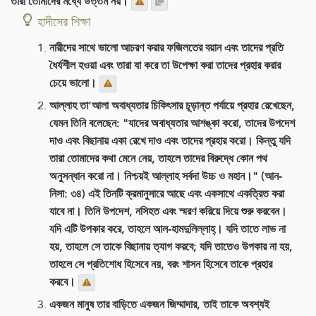
তারা তোমাদের মধ্যে উত্তম নয়।
হাদীসের শিক্ষা
নারীদের সাথে ভালো আচরণ করার ফজিলতের বয়ান এবং তাদের প্রতি
ধৈর্যশীল হওয়া এবং তারা যা করে তা উপেক্ষা করা তাদের প্রহার করার
চেয়ে ভালো।
আল্লাহ তা‘আলা অবাধ্যতার চিকিৎসার চূড়ান্ত পর্যায়ে প্রহার রেখেছেন,
যেমন তিনি বলেছেন: "যাদের অবাধ্যতার আশঙ্কা করো, তাদের উপদেশ
দাও এবং বিছানায় একা রেখে দাও এবং তাদের প্রহার করো। কিন্তু যদি
তারা তোমাদের কথা মেনে নেয়, তাহলে তাদের বিরুদ্ধে কোন পথ
অনুসন্ধান করো না। নিশ্চয়ই আল্লাহ সর্বদা উচ্চ ও মহান।" (আন-
নিসা: ৩৪) এই তিনটি ক্রমানুসারে আছে এবং একসাথে একত্রিত করা
যাবে না। তিনি উপদেশ, নসিহত এবং স্মরণ করিয়ে দিয়ে শুরু করবেন।
যদি এটি উপকার করে, তাহলে আল-হামদুলিল্লাহ্। যদি তাতে লাভ না
হয়, তাহলে সে তাকে বিছানায় ত্যাগ করবে; যদি তাতেও উপকার না হয়,
তাহলে সে প্রতিশোধ হিসেবে নয়, বরং শাসন হিসেবে তাকে প্রহার
করবে।
একজন মানুষ তার বাড়িতে একজন জিম্মাদার, তাই তাকে অবশ্যই