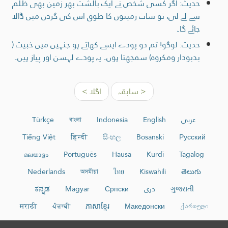
حدیث: اگر کسی شخص نے ایک بالشت بھر زمین بھی ظلم
سے لے لی، تو سات زمینوں کا طوق اس کی گردن میں ڈالا
جائے گا۔
حدیث: لوگو! تم دو پودے ایسے کھاتے ہو جنہیں مَیں خبیث (
بدبودار ومکروہ) سمجھتا ہوں۔ یہ پودے لہسن اور پیاز ہیں۔
< سابقہ
اگلا >
عربي
English
Indonesia
বাংলা
Türkçe
Tiếng Việt
हिन्दी
සිංහල
Bosanski
Русский
മലയാളം
Português
Hausa
Kurdî
Tagalog
Nederlands
অসমীয়া
ไทย
Kiswahili
తెలుగు
ગુજરાતી
دری
Српски
Magyar
ಕನ್ನಡ
मराठी
ਪੰਜਾਬੀ
ភាសាខ្មែរ
Македонски
ქართული