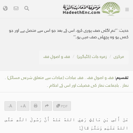
حدیث:
’’تم اگلی صف پوری کرو، اس کے بعد جو اس سے متصل ہے اور جو
کمی ہو وہ پچھلی صف میں ہو۔‘‘
مرکزی
زمرہ جات (کٹیگریز)
فقہ و اصولِ فقہ
تقسیم:
فقہ و اصولِ فقہ
.
فقہِ عبادات (عبادات سے متعلق شرعی مسائل)
.
نماز
.
باجماعت نماز کی فضیلت اور اس کے احکام
.
-
+
PDF
عَنْ أَنَسِ بْنِ مَالِكٍ رَضِيَ اللهُ عَنْهُ أَنَّ رَسُولَ اللَّهِ صَلَّى
اللهُ عَلَيْهِ وَسَلَّمَ قَالَ: