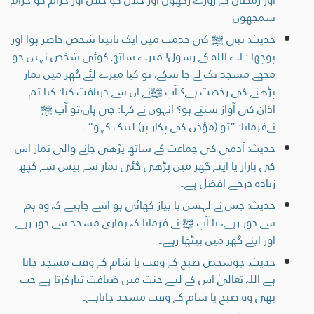
سمجھوں
حدیث: نبی ﷺ کی خدمت میں ایک نابینا شخص حاضر ہوا اور
پوچھا : اے الله كے رسول! میرے ساتھ کوئی شخص نہیں جو
مجھے مسجد تک لے جا سکے، تو کیا میرے لئے گھر میں نماز
پڑھنے کی رخصت ہے؟ آپ ﷺنے ان سے دریافت کیا: کیا تم
اذان کی آواز سنتے ہو؟ انہوں نے كہا: جی ہاں،تو آپ ﷺ
نےفرمایا: ”تو (مؤذن کی پکار پر) لبیک کہو“۔
حدیث: آدمی کی جماعت کے ساتھ پڑھی جانے والی نماز اس
کی بازار یا اپنے گھر میں پڑھی گئی نماز سے بيس سے كچھ
زیادہ درجے افضل ہے۔
حدیث: جس نے لہسن یا پیاز کھائی ہو اسے چاہیے کہ وہ ہم
سے دور رہے، یا آپ ﷺ نے فرمایا کہ ہماری مسجد سے دور رہے
اور اپنے گھر میں بیٹھا رہے۔
حدیث: جوشخص صبح کے وقت یا شام کے وقت مسجد جاتا
ہے اللہ تعالیٰ اس کے لیے جنت میں ضیافت تیارکرتا ہے جب
بھی وہ صبح یا شام کے وقت مسجد جاتاہے۔