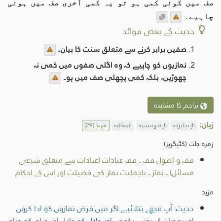
صف میں کوئی کمی ہو تو یہ کمی آخری صف میں ہونی
چاہیے۔
حدیث کے بعض فوائد
صفیں برابر کرنے سے متعلق سنت کا بیان۔
نمازیوں کو چاہیے کہ وہ اگلی صفوں میں کمی نہ
چھوڑیں، بلکہ کمی پچھلی صف میں ہو۔
تراجم کا مشاہدہ
زبان:
الإنجليزية
الإندونيسية
البنغالية
مزید
(29)
زمرہ جات (کٹیگریز)
فقہ و اصولِ فقہ
.
فقہِ عبادات (عبادات سے متعلق شرعی
مسائل)
.
نماز
.
باجماعت نماز کی فضیلت اور اس کے احکام
مزید
حدیث: آپ مجھے بتلائیے اگر میں فرض نمازوں کو ادا کروں
اور رمضان کے روزے رکھوں اور حلال کو حلال اور حرام کو حرام