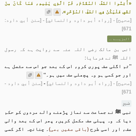
«أَتِمُّوا الصَّفَّ المُقَدَّمَ، ثُمَّ الَّذِي يَلِيهِ، فَمَا كَانَ مِنْ
نَقْصٍ فَلْيَكُنْ فِي الصَّفِّ المُؤَخَّرِ»
.
[
صحيح
] - [رواه أبو داود والنسائي] - [سنن أبي داود:
671]
المزيــد ...
انس بن مالک رضی اللہ عنہ سے روایت ہے کہ رسول
اللہ ﷺ نے فرمایا:
’’تم اگلی صف پوری کرو، اس کے بعد جو اس سے متصل ہے
اور جو کمی ہو وہ پچھلی صف میں ہو۔‘‘
[صحيح]
- [رواه أبو داود والنسائي]
-
[سنن أبي داود -
671]
شرح
نبی ﷺ نے جماعت سے نماز پڑھنے والے مردوں کو حکم
دیا کہ وہ پہلی صف مکمل کریں، پھر اس کے بعد والی
صف، اور اسی طرح
(باقی صفیں بھی)
۔ چنانچہ اگر کسی