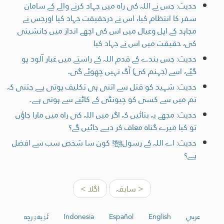
حدیث: جس نے اللہ کی راہ میں جہاد کرنے والے کے سامان
سفر کا انتظام کیا، اس نے درحقیقت جہاد کیا اورجس نے
مجاہد کے اہل وعیال میں اس کی اچھے انداز میں جانشینی
کی، حقیقت میں اس نے جہاد کیا
حدیث: جس بندے کے قدم اللہ کے راستے میں غبار آلود ہو
گئے، اسے (جہنم کی) آگ نہیں چھوئے گی۔
حدیث: شہید کو قتل سے اتنی ہی تکلیف ہوتی ہے جتنی کہ
تم میں سے کسی کو چیونٹی کے کاٹنے سے ہوتی ہے۔
حدیث: مجھے یہ بتائیں کہ اگر میں اللہ کی راہ میں مارا جاؤں
تو کیا میرے گناہ معاف کر دیے جائیں گے؟
حدیث: اے اللہ کے رسولﷺ! کون سا شخص سب سے افضل
ہے؟
< سابقہ
اگلا >
عربي
English
Español
Indonesia
ئۇيغۇرچە