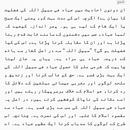
شرح
ان دونوں احادیث میں جہاد فی سبیل اللہ کی فضلیت
کا بیان ہے؛ اگرچہ اس کی مدت بہت کم، یعنی ایک صبح
یا ایک شام کے لیے ہی ہو۔ پھر اندازہ کیجیے کہ
لمبا جہاد، جس میں دشمنوں کے سامنے ثابت قدم رہنا
پڑتا ہے اور ان کا مقابلہ کرنا پڑتا ہے، اس کی کیا
فضیلت ہو گی؟ ”سبیل اللہ“ سے در اصل کفار سے ہاتھ
کے ذریعہ جہاد ہی مراد ہے۔ یہاں یہ جان لینا
چاہیے کہ شرعی علم کا حصول جہاد فی سبیل اللہ کی
ایک بہت بڑی قسم ہے۔ حق کو غالب کرنا اور زندیق و
ملحد لوگوں اور مغربی عیسائی مبلغین کے دلائل کا
رد کرنا، جو اسلام کے خلاف برسرپیکار رہتے ہیں اور
اسے مٹانے کی ناپاک کوششیں کرتے ہیں، در اصل یہ
جہاد فی سبیل اللہ کی سب سے بڑی قسم ہے۔ جہاد سے
مقصود اسلام کا غلبہ اور اس کی نصرت ہے۔ چنانچہ اس
طرح کے لوگوں کا سدباب کرنا ایک عظیم جہاد ہے۔ اے