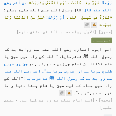
رَوْحَةٌ:
خَيْرٌ مِمَّا طَلَعَتْ عَلَيْهِ الشَّمْسُ وَغَرَبَتْ»
.
عن أنس رضي
الله عنه قال:
قال رسول الله صلى الله عليه وسلم :
«غَدْوَةٌ فِي سَبِيلِ الله،
أَوْ رَوْحَةٌ:
خَيْرٌ مِنْ الدُّنْيَا وَمَا
فِيهَا»
.
[
صحيح
] - [الأول: رواه مسلم. الثاني: متفق عليه]
المزيــد ...
ابو ایوب انصاری رضی اللہ عنہ سے روایت ہے کہ
رسول اللہ ﷺ نےفرمایا: ”اللہ کی راہ میں صبح یا
شام نکلنا ان تمام چیزوں سے بہتر ہے،
جن پر سورج
طلوع ہوتا ہے اور غروب ہوتا ہے“۔ انس رضی اللہ عنہ
سے روایت ہے کہ رسول اللہ ﷺ نے فرمایا:
”اللہ کی
راہ میں جہاد کے لیے صبح یا شام چلنا دنیا و ما
فیہا سے بہتر ہے“۔
[صحیح]
- [اسے امام مسلم نے روایت کیا ہے۔ - متفق
علیہ]