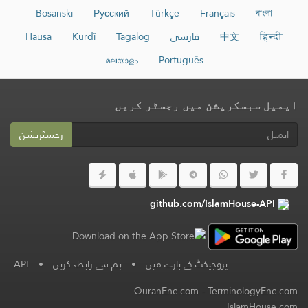
Bosanski
Русский
Türkçe
Français
বাংলা
हिन्दी
中文
فارسی
Tagalog
Kurdî
Hausa
മലയാളം
Português
ایمیل سبسکرپشن میں رجسٹر کریں
رجسٹریشن
github.com/IslamHouse-API
پروجیکٹ کے بارے میں
•
ہم سے رابطہ کریں
•
API
QuranEnc.com
-
TerminologyEnc.com
IslamHouse.com