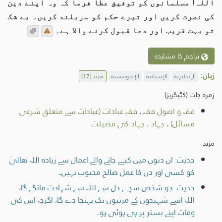
اللہ! مسلمانوں کو توفیق عطا فرما کہ وہ اپنے دین
کی نصرت کریں اور تیرے حکم کو سربلند کریں۔ بے شک
تو بہت قریب اور دعا قبول کرنے والا ہے۔
تراجم کا مشاہدہ
زبان:
الإنجليزية
الإسبانية
الإندونيسية
مزید
(17)
زمرہ جات (کٹیگریز)
فقہ و اصولِ فقہ
.
فقہِ عبادات (عبادات سے متعلق شرعی
مسائل)
.
جہاد
.
جہاد کی فضیلت
مزید
حدیث: ان دنوں میں کیے جانے والے اعمال سے زیادہ اللہ تعالیٰ
کو کسی اور دن کا عمل صالح محبوب نہیں۔
حدیث: جو شخص سچے دل سے اللہ سے شہادت مانگے گا،
اللہ اسے شہیدوں کے مرتبوں تک پہنچا دے گا، اگرچہ اس کی
وفات اپنے بستر پر ہی ہوئی ہو۔