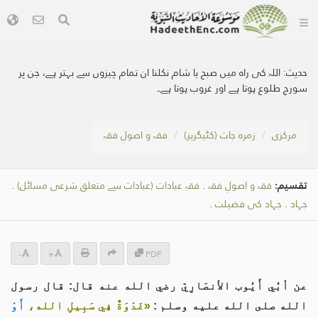
حدیث:
اللہ کی راہ میں صبح یا شام نکلنا ان تمام چیزوں سے بہتر ہے، جن پر
سورج طلوع ہوتا ہے اور غروب ہوتا ہے۔
مرکزی
زمرہ جات (کٹیگریز)
فقہ و اصولِ فقہ
تقسیم:
فقہ و اصولِ فقہ
.
فقہِ عبادات (عبادات سے متعلق شرعی مسائل)
.
جہاد
.
جہاد کی فضیلت
.
-
+
PDF
عن أبُي أَيُوب الأنصَارِيّ رضي الله عنه قال: قال رسول
الله صلى الله عليه وسلم :
«غَدْوَةٌ فِي سَبِيلِ الله،
أَوْ