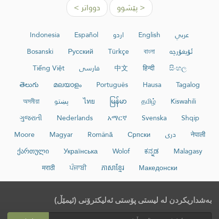
< پێشوو
دوواتر >
عربي
English
اردو
Español
Indonesia
ئۇيغۇرچە
বাংলা
Türkçe
Русский
Bosanski
සිංහල
हिन्दी
中文
فارسی
Tiếng Việt
తెలుగు
മലയാളം
Português
Hausa
Tagalog
Kiswahili
தமிழ்
မြန်မာ
ไทย
پښتو
অসমীয়া
ગુજરાતી
Nederlands
አማርኛ
Svenska
Shqip
नेपाली
دری
Српски
Română
Magyar
Moore
ქართული
Українська
Wolof
ಕನ್ನಡ
Malagasy
मराठी
ਪੰਜਾਬੀ
ភាសាខ្មែរ
Македонски
بەشداریکردن لە لیستی پۆستی ئەلیکترۆنی (ئیمێڵ)