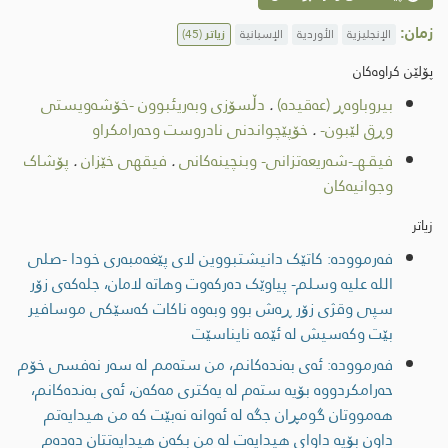
زمان:
الإنجليزية
الأوردية
الإسبانية
زیاتر
(45)
پۆلێن کراوەکان
بیروباوەڕ (عەقیدە)
.
دڵسۆزی وبەریئبوون -خۆشەویستی
وڕق لێبون-
.
خۆپێچواندنی نادروست وحەرامكراو
فیقـهــ-شەریعەتزانی- وبنچینەکانی
.
فیقهی خێزان
.
پۆشاک
وجوانیەکان
زیاتر
فەرموودە: کاتێک دانیشتبووین لای پێغەمبەری خودا -صلى
اللە علیە وسلم- پیاوێک دەرکەوت وهاتە لامان، جلەکەی زۆر
سپی وقژی زۆر ڕەش بوو وبەوە ناکات کەسێکی موسافیر
بێت وکەسیش لە ئێمە نایناسێت
فەرموودە: ئەی بەندەکانم، من ستەمم لە سەر نەفسی خۆم
حەرامکردووە بۆیە ستەم لە یەکتری مەکەن، ئەی بەندەکانم،
هەمووتان گومڕان جگە لە ئەوانە نەبێت کە من هیدایەتم
داون بۆیە داوای هیدایەت لە من بکەن هیدایەتتان دەدەم