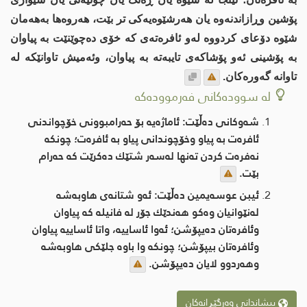
پۆشین وڕازاندنەوە یان هەرشێوەیەكی تر بێت، هەروەها بەهەمان
شێوە دۆعای كردووە لەو ئافرەتەی كە خۆی دەچوێنێت بە پیاوان
بە پۆشینی ئەو پۆشاكەی تایبەتە بە پیاوان، وئەمیش تاوانێكە لە
تاوانە گەورەكان.
لە سوودەکانی فەرموودەکە
شەوكانی دەڵێت: ئاماژەیە بۆ حەرامبوونی خۆچواندنی
ئافرەت بە پیاو وخۆچوندانی پیاو بە ئافرەت؛ چونكە
نەفرەت كردن تەنها لەسەر شتێك دەكرێت كە حەرام
بێت.
ئیبن عوسەیمین دەڵێت: ئەو شتانەی هاوبەشە
لەنێوانیان وەكو هەندێك جۆر لە فانیلە كە پیاوان
وئافرەتان دەیپۆشن؛ ئەوا ئاساییە، واتا ئاساییە پیاوان
وئافرەتان بیپۆشن؛ چونكە وا باوە جلێكی هاوبەشە
وهەردوو لایان دەیپۆشن.
پیشاندانی وەرگێڕانەکان