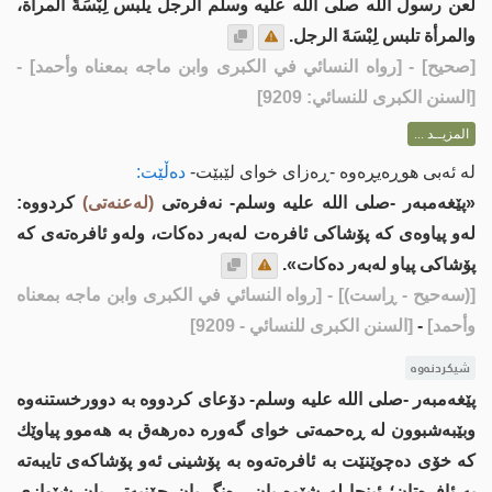
لعن رسول الله صلى الله عليه وسلم الرجل يلبس لِبْسَةَ المرأة،
والمرأة تلبس لِبْسَةَ الرجل.
[
صحيح
] - [رواه النسائي في الكبرى وابن ماجه بمعناه وأحمد] -
[السنن الكبرى للنسائي: 9209]
المزيــد ...
لە ئەبی هوڕەیڕەوە -ڕەزای خوای لێبێت-
دەڵێت:
«پێغەمبەر -صلى اللە علیە وسلم- نەفرەتی
(لەعنەتی)
کردووە:
لەو پیاوەى کە پۆشاکی ئافرەت لەبەر دەکات، ولەو ئافرەتەى کە
پۆشاکی پیاو لەبەر دەکات».
[(سەحیح - ڕاست)]
- [رواه النسائي في الكبرى وابن ماجه بمعناه
وأحمد]
-
[السنن الكبرى للنسائي - 9209]
شیکردنەوە
پێغەمبەر -صلى اللە علیە وسلم- دۆعای كردووە بە دوورخستنەوە
وبێبەشبوون لە ڕەحمەتی خوای گەورە دەرهەق بە هەموو پیاوێك
كە خۆی دەچوێنێت بە ئافرەتەوە بە پۆشینی ئەو پۆشاكەی تایبەتە
بە ئافرەتان؛ ئینجا لە شێوە یان ڕەنگ یان چۆنیەتی یان شێوازی