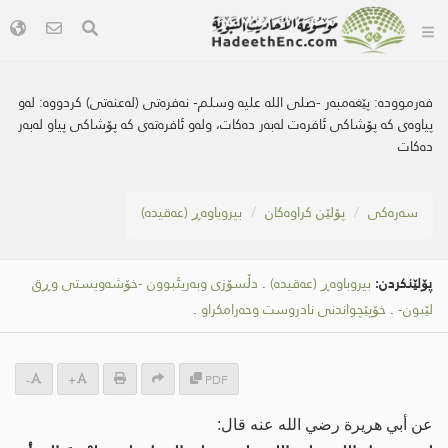
فەرموودە:
پێغەمبەر -صلى اللە علیە وسلم- نەفرەتی (لەعنەتی) کردووە: لەو
پیاوەى کە پۆشاکی ئافرەت لەبەر دەکات، ولەو ئافرەتەى کە پۆشاکی پیاو لەبەر
دەکات
سه‌ره‌كی
پۆلێن کراوەکان
بیروباوەڕ (عەقیدە)
پۆلێنکردن:
بیروباوەڕ (عەقیدە)
.
دڵسۆزی وبەریئبوون -خۆشەویستی وڕق
لێبون-
.
خۆپێچواندنی نادروست وحەرامكراو
.
-
+
PDF
عن أبي هريرة رضي الله عنه قال: