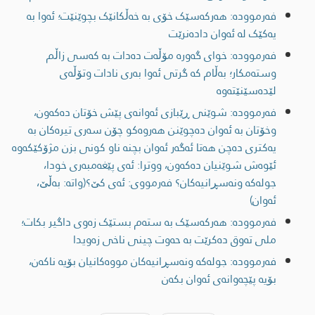
فەرموودە: ھەرکەسێک خۆی بە خەڵکانێک بچوێنێت؛ ئەوا بە
یەکێک لە ئەوان دادەنرێت
فەرموودە: خوای گەورە مۆڵەت دەدات بە کەسی زاڵم
وستەمکار؛ بەڵام کە گرتی ئەوا بەری نادات وتۆڵەی
لێدەسێنێتەوە
فەرموودە: شوێنی ڕێبازی ئەوانەی پێش خۆتان دەکەون،
وخۆتان بە ئەوان دەچوێنن هەروەکو چۆن سەری تیرەکان بە
یەکتری دەچن هەتا ئەگەر ئەوان بچنە ناو کونی بزن مژۆکێکەوە
ئێوەش شوێنیان دەکەون، ووترا: ئەی پێغەمبەری خودا،
جولەکە ونەسڕانیەکان؟ فەرمووی: ئەی کێ؟(واتە: بەڵێ،
ئەوان)
فەرموودە: هەرکەسێک بە ستەم بستێک زەوی داگیر بکات؛
ملی تەوق دەکرێت بە حەوت چینی ناخی زەویدا
فەرموودە: جولەکە ونەسڕانیەکان مووەکانیان بۆیە ناکەن،
بۆیە پێچەوانەى ئەوان بکەن