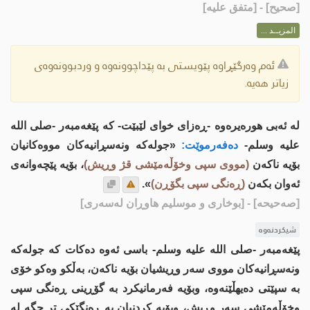
[
صحيح
] - [متفق عليه]
المزيــد ...
ئەم وەرگێڕاوە پێویستی بە پێداچوونەوە و وردبوونەوەی
زیاتر هەیە.
لە ئەبی هورەیرەوە -ڕەزای خوای لێبێت- کە پێغەمبەر -صلى اللە
علیە وسلم-
دەفەرموێت:
«جولەکە ونەسڕانیەکان مووەکانیان
بۆیە ناکەن
(مووی سپی وخۆڵەمێشی قژ وڕیش)
، بۆیە پێچەوانەى
ئەوان بکەن
(ڕەنگی سپی بگۆڕن)
».
[صەحیحە]
- [بوخاری و موسلیم هاوڕان لەسەری]
شیکردنەوە
پێغەمبەر -صلى اللە علیە وسلم- باسی ئەوە دەکات کە جولەکە
ونەسڕانیەکان مووی سەر وڕیشیان بۆیە ناکەن، بەڵکو وەکو خۆی
بە سپێتی دەیهڵێنەوە، وبۆیە فەرمانیکرد بە گۆڕینی ڕەنگی سپی
وخۆڵەمێشی سەر وڕیش، وبۆیە کردنیان بە ڕەنگێکی تر جگە لە