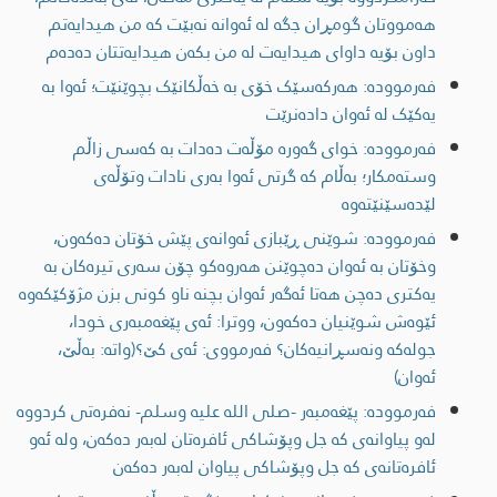
هەمووتان گومڕان جگە لە ئەوانە نەبێت کە من هیدایەتم
داون بۆیە داوای هیدایەت لە من بکەن هیدایەتتان دەدەم
فەرموودە: ھەرکەسێک خۆی بە خەڵکانێک بچوێنێت؛ ئەوا بە
یەکێک لە ئەوان دادەنرێت
فەرموودە: خوای گەورە مۆڵەت دەدات بە کەسی زاڵم
وستەمکار؛ بەڵام کە گرتی ئەوا بەری نادات وتۆڵەی
لێدەسێنێتەوە
فەرموودە: شوێنی ڕێبازی ئەوانەی پێش خۆتان دەکەون،
وخۆتان بە ئەوان دەچوێنن هەروەکو چۆن سەری تیرەکان بە
یەکتری دەچن هەتا ئەگەر ئەوان بچنە ناو کونی بزن مژۆکێکەوە
ئێوەش شوێنیان دەکەون، ووترا: ئەی پێغەمبەری خودا،
جولەکە ونەسڕانیەکان؟ فەرمووی: ئەی کێ؟(واتە: بەڵێ،
ئەوان)
فەرموودە: پێغەمبەر -صلى اللە علیە وسلم- نەفرەتی کردووە
لەو پیاوانەى کە جل وپۆشاکی ئافرەتان لەبەر دەکەن، ولە ئەو
ئافرەتانەى کە جل وپۆشاکی پیاوان لەبەر دەکەن