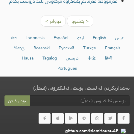
فەرموودە: فەرمانم پێنەکراوە مزگەوتی بڵند دروست بکەم
< پێشوو
دوواتر >
عربي
English
اردو
Español
Indonesia
বাংলা
සිංහල
Bosanski
Русский
Türkçe
Français
हिन्दी
中文
فارسی
Tagalog
Hausa
Português
بەشداریکردن لە لیستی پۆستی ئەلیکترۆنی (ئیمێڵ)
تۆمار کردن
github.com/IslamHouse-API