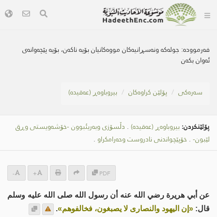
فەرموودە:
جولەکە ونەسڕانیەکان مووەکانیان بۆیە ناکەن، بۆیە پێچەوانەى
ئەوان بکەن
سه‌ره‌كی
پۆلێن کراوەکان
بیروباوەڕ (عەقیدە)
پۆلێنکردن:
بیروباوەڕ (عەقیدە)
.
دڵسۆزی وبەریئبوون -خۆشەویستی وڕق
لێبون-
.
خۆپێچواندنی نادروست وحەرامكراو
.
-
+
PDF
عن أبي هريرة رضي الله عنه أن رسول الله صلى الله عليه وسلم
قال:
«إن اليهود والنصارى لا يصبغون، فخالفوهم»
.