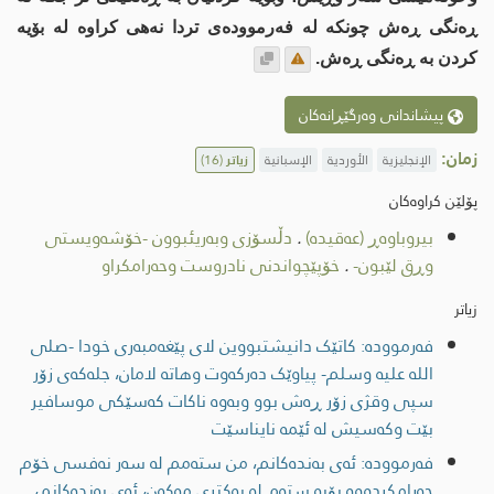
ڕەنگی ڕەش چونکە لە فەرموودەی تردا نەهی کراوە لە بۆیە
کردن بە ڕەنگی ڕەش.
پیشاندانی وەرگێڕانەکان
زمان:
الإنجليزية
الأوردية
الإسبانية
زیاتر
(16)
پۆلێن کراوەکان
بیروباوەڕ (عەقیدە)
.
دڵسۆزی وبەریئبوون -خۆشەویستی
وڕق لێبون-
.
خۆپێچواندنی نادروست وحەرامكراو
زیاتر
فەرموودە: کاتێک دانیشتبووین لای پێغەمبەری خودا -صلى
اللە علیە وسلم- پیاوێک دەرکەوت وهاتە لامان، جلەکەی زۆر
سپی وقژی زۆر ڕەش بوو وبەوە ناکات کەسێکی موسافیر
بێت وکەسیش لە ئێمە نایناسێت
فەرموودە: ئەی بەندەکانم، من ستەمم لە سەر نەفسی خۆم
حەرامکردووە بۆیە ستەم لە یەکتری مەکەن، ئەی بەندەکانم،