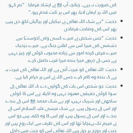
کی ضرورت نہ رہے۔ چنانچہ آپ ﷺ نے ارشاد فرمایا : "تم کہو:
میں اللہ پر ایمان لایا، پھر اس پر ثابت قدم رہو۔“
حدیث: ”بے شک اللہ تعالیٰ نے نیکیاں اور برائیاں لکھ دی ہیں۔
پھر اس کی وضاحت فرمادی
حدیث: ”جس شخص نے میرے کسی ولی (دوست) سے
دشمنی کی میرا اس سے اعلانِ جنگ ہے۔ میرے نزدیک
میرے فرض کردہ امور سے زیادہ محبوب کوئی اور چیز نہیں
ہے جس کے ذریعے میرا بندہ میرا قرب حاصل کرے
حدیث: اللہ تعالیٰ کو غیرت آتی ہے اور اللہ تعالیٰ کی غیرت یہ
ہے کہ بندہ وہ کام کرے جسے اللہ نے اس پر حرام کیا ہے۔
حدیث: جو شخص اس بات کی گواہی دے کہ اللہ تعالٰی کے
سوا کوئی حقیقی معبود نہیں وہ اکیلا ہے اس کا کوئی
ساجھی اور شریک نہیں، اور بے شک محمد ﷺ اس کے بندے
اور اس کے رسول ہیں۔ بے شک عیسٰی علیہ السلام اس کے
بندے اور اس کے رسول ہیں، اور اس کا وہ کلمہ ہیں جو اس
نے مریم تک پہنچایا تھا اور اس کی طرف سے ایک روح ہیں اور
جنت اور دوزخ بر حق ہیں اللہ تعالٰی اس کو جنت میں داخل