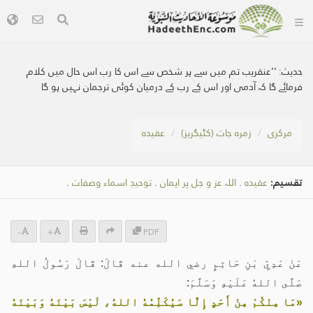
حدیث:
’’عنقریب تم میں سے ہر شخص سے اس کا رب اس حال میں کلام
فرمائے گا کہ آدمی اور اس کے رب کے درمیان کوئی ترجمان نہیں ہو گا
مرکزی
زمرہ جات (کٹیگریز)
عقیدہ
تقسیم:
عقیدہ
.
اللہ عز و جل پر ایمان
.
توحيدِ اسماء وصفات
.
-
+
PDF
عَنْ عَدِيِّ بْنِ حَاتِمٍ رضي الله عنه قَالَ: قَالَ رَسُولُ اللهِ
صَلَّى اللهُ عَلَيْهِ وَسَلَّمَ:
«مَا مِنْكُمْ مِنْ أَحَدٍ إِلَّا سَيُكَلِّمُهُ اللهُ، لَيْسَ بَيْنَهُ وَبَيْنَهُ