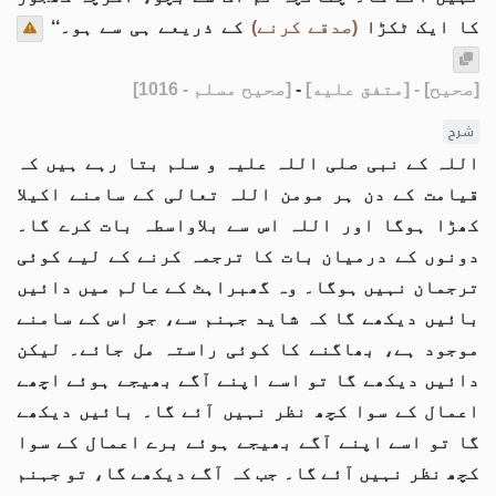
کا ایک ٹکڑا
(صدقے کرنے)
کے ذریعے ہی سے ہو۔‘‘
[صحيح]
- [متفق عليه]
-
[صحيح مسلم - 1016]
شرح
اللہ کے نبی صلی اللہ علیہ و سلم بتا رہے ہیں کہ
قیامت کے دن ہر مومن اللہ تعالی کے سامنے اکیلا
کھڑا ہوگا اور اللہ اس سے بلاواسطہ بات کرے گا۔
دونوں کے درمیان بات کا ترجمہ کرنے کے لیے کوئی
ترجمان نہيں ہوگا۔ وہ گھبراہٹ کے عالم میں دائيں
بائيں دیکھے گا کہ شاید جہنم سے، جو اس کے سامنے
موجود ہے، بھاگنے کا کوئی راستہ مل جائے۔ لیکن
دائیں دیکھے گا تو اسے اپنے آگے بھیجے ہوئے اچھے
اعمال کے سوا کچھ نظر نہيں آئے گا۔ بائیں دیکھے
گا تو اسے اپنے آگے بھیجے ہوئے برے اعمال کے سوا
کچھ نظر نہيں آئے گا۔ جب کہ آگے دیکھے گا، تو جہنم