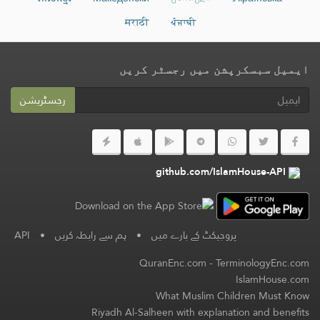
मराठी
ਪੰਜਾਬੀ
ایمیل سبسکرپشن میں رجسٹر کریں
رجسٹریشن
github.com/IslamHouse-API
پروجیکٹ کے بارے میں
•
ہم سے رابطہ کریں
•
API
QuranEnc.com
-
TerminologyEnc.com
IslamHouse.com
What Muslim Children Must Know
Riyadh Al-Salheen with explanation and benefits