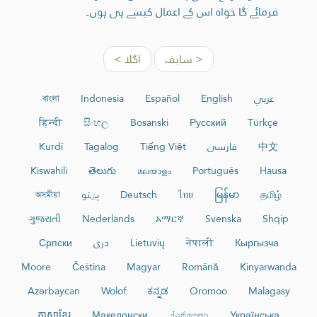
فرمائے گا خواہ اس کے اعمال کیسے ہی ہوں۔
< سابقہ
اگلا >
عربي
English
Español
Indonesia
বাংলা
हिन्दी
සිංහල
Bosanski
Русский
Türkçe
中文
فارسی
Tiếng Việt
Tagalog
Kurdî
Kiswahili
తెలుగు
മലയാളം
Português
Hausa
தமிழ்
မြန်မာ
ไทย
Deutsch
پښتو
অসমীয়া
ગુજરાતી
Nederlands
አማርኛ
Svenska
Shqip
Кыргызча
नेपाली
Lietuvių
دری
Српски
Moore
Čeština
Magyar
Română
Kinyarwanda
Azərbaycan
Wolof
ಕನ್ನಡ
Oromoo
Malagasy
ភាសាខ្មែរ
Македонски
ქართული
Українська