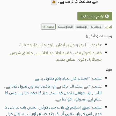
سے حفاظت کا ذریعہ ہے۔
تراجم کا مشاہدہ
زبان:
الإنجليزية
الإسبانية
الإندونيسية
مزید
(51)
زمرہ جات (کٹیگریز)
عقیدہ
.
اللہ عز و جل پر ایمان
.
توحيدِ اسماء وصفات
فقہ و اصولِ فقہ
.
فقہِ عبادات (عبادات سے متعلق شرعی
مسائل)
.
زکوۃ
.
نفلی صدقہ
مزید
حدیث: ”اسلام کی بنیاد پانچ چیزوں پر ہے
حدیث: ”بے شک اللہ پاک ہے اور پاکیزہ چیز ہی قبول کرتا ہے۔
اللہ نے اپنے مومن بندوں کو اسی چیز کا حکم دیا ہے، جس کا
حکم اپنے رسولوں کو دیا ہے۔
حدیث: مجھے اسلام کے بارے میں کوئی ایسی بات بتا دیں کہ
مجھے اس کے بارے میں آپ کے بعد کسی اور سے سوال کرنے