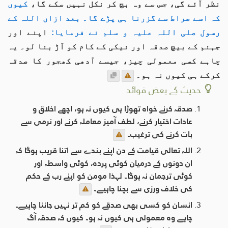
نظر آئے گی، جس سے وہ بچ کر نکل نہيں سکے گا،
کیوں
کہ اسے صراط سے گزرنا ہی پڑے گا۔ بعد ازاں اللہ کے
رسول صلی اللہ علیہ و سلم نے فرمایا:
اپنے اور
جہنم کے بیچ صدقہ اور نیکی کے کام کو آڑ بنا لو۔ یہ
چاہے کسی معمولی چيز، جیسے آدھی کھجور کا صدقہ
کرکے ہی کیوں نہ ہو۔
حدیث کے بعض فوائد
صدقہ کرنے خواہ تھوڑا ہی کیوں نہ ہو، اچھے اخلاق و
عادات اختیار کرنے، لطف آمیز معاملہ کرنے اور نرمی سے
بات کرنے کی ترغیب۔
اللہ تعالی قیامت کے دن اپنے بندے سے اتنا قریب ہوگا کہ
ان دونوں کے درمیان کوئی پردہ، کوئی واسطہ اور
کوئی ترجمان نہ ہوگا۔ لہذا مومن کو اپنے رب کے حکم
کی خلاف ورزی سے بچنا چاہیے۔
انسان کو کسی بھی صدقے کو کم تر نہیں جاننا چاہیے۔
چاہے وہ معمولی ہی کیوں نہ ہو۔ کیوں کہ صدقہ آگ