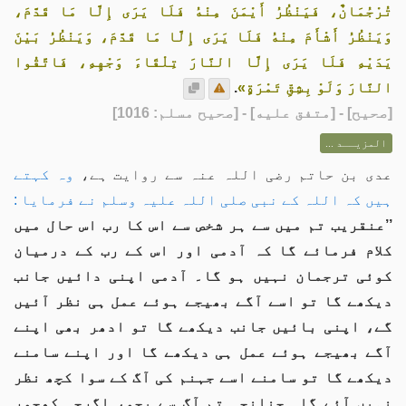
تُرْجُمَانٌ، فَيَنْظُرُ أَيْمَنَ مِنْهُ فَلَا يَرَى إِلَّا مَا قَدَّمَ،
وَيَنْظُرُ أَشْأَمَ مِنْهُ فَلَا يَرَى إِلَّا مَا قَدَّمَ، وَيَنْظُرُ بَيْنَ
يَدَيْهِ فَلَا يَرَى إِلَّا النَّارَ تِلْقَاءَ وَجْهِهِ، فَاتَّقُوا
النَّارَ وَلَوْ بِشِقِّ تَمْرَةٍ»
.
[
صحيح
] - [متفق عليه] - [صحيح مسلم: 1016]
المزيــد ...
عدی بن حاتم رضی اللہ عنہ سے روایت ہے،
وہ کہتے
ہیں کہ اللہ کے نبی صلی اللہ علیہ وسلم نے فرمایا :
’’عنقریب تم میں سے ہر شخص سے اس کا رب اس حال میں
کلام فرمائے گا کہ آدمی اور اس کے رب کے درمیان
کوئی ترجمان نہیں ہو گا۔ آدمی اپنی دائیں جانب
دیکھے گا تو اسے آگے بھیجے ہوئے عمل ہی نظر آئیں
گے، اپنی بائیں جانب دیکھے گا تو ادھر بھی اپنے
آگے بھیجے ہوئے عمل ہی دیکھے گا اور اپنے سامنے
دیکھے گا تو سامنے اسے جہنم کی آگ کے سوا کچھ نظر
نہیں آئے گا۔ چنانچہ تم آگ سے بچو، اگرچہ کھجور